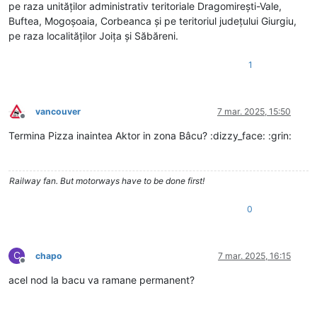
pe raza unităților administrativ teritoriale Dragomirești-Vale,
Buftea, Mogoșoaia, Corbeanca și pe teritoriul județului Giurgiu,
pe raza localităţilor Joița și Săbăreni.
1
vancouver
7 mar. 2025, 15:50
Deconectat
Termina Pizza inaintea Aktor in zona Bâcu? :dizzy_face: :grin:
Railway fan. But motorways have to be done first!
0
C
chapo
7 mar. 2025, 16:15
Deconectat
acel nod la bacu va ramane permanent?