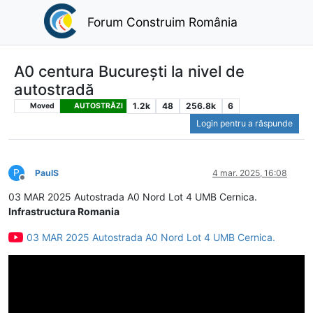
Forum Construim România
A0 centura București la nivel de
autostradă
1.2k
48
256.8k
6
Moved
AUTOSTRĂZI
Login pentru a răspunde
P
PaulS
4 mar. 2025, 16:08
Deconectat
03 MAR 2025 Autostrada A0 Nord Lot 4 UMB Cernica.
Infrastructura Romania
03 MAR 2025 Autostrada A0 Nord Lot 4 UMB Cernica.