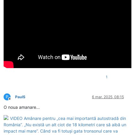
1
P
PaulS
6 mar. 2025, 08:15
Deconectat
O noua amanare...
VIDEO Amânare pentru „cea mai importantă autostradă din
România”. „Nu există un alt ciot de 18 kilometri care să aibă un
impact mai mare”. Când va fi totuși gata tronsonul care va