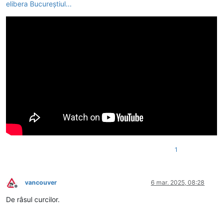
elibera Bucureștiul...
1
vancouver
6 mar. 2025, 08:28
Deconectat
De râsul curcilor.