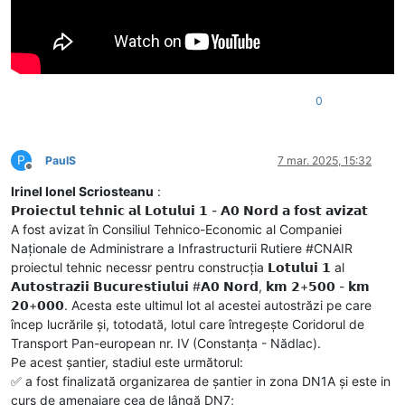
0
P
PaulS
7 mar. 2025, 15:32
Deconectat
Irinel Ionel Scriosteanu
:
𝗣𝗿𝗼𝗶𝗲𝗰𝘁𝘂𝗹 𝘁𝗲𝗵𝗻𝗶𝗰 𝗮𝗹 𝗟𝗼𝘁𝘂𝗹𝘂𝗶 𝟭 - 𝗔𝟬 𝗡𝗼𝗿𝗱 𝗮 𝗳𝗼𝘀𝘁 𝗮𝘃𝗶𝘇𝗮𝘁
A fost avizat în Consiliul Tehnico-Economic al Companiei
Naționale de Administrare a Infrastructurii Rutiere #CNAIR
proiectul tehnic necessr pentru construcția 𝗟𝗼𝘁𝘂𝗹𝘂𝗶 𝟭 al
𝗔𝘂𝘁𝗼𝘀𝘁𝗿𝗮𝘇𝗶𝗶 𝗕𝘂𝗰𝘂𝗿𝗲𝘀𝘁𝗶𝘂𝗹𝘂𝗶 #𝗔𝟬 𝗡𝗼𝗿𝗱, 𝗸𝗺 𝟮+𝟱𝟬𝟬 - 𝗸𝗺
𝟮𝟬+𝟬𝟬𝟬. Acesta este ultimul lot al acestei autostrăzi pe care
încep lucrările și, totodată, lotul care întregește Coridorul de
Transport Pan-european nr. IV (Constanța - Nădlac).
Pe acest șantier, stadiul este următorul:
✅️ a fost finalizată organizarea de șantier in zona DN1A și este in
curs de amenajare cea de lângă DN7;