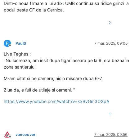
Dintr-o noua filmare a lui adix: UMB continua sa ridice grinzi la
podul peste CF de la Cernica.
2
P
PaulS
7 mar. 2025, 09:05
Deconectat
Live Teghes :
"Nu lucreaza, am iesit dupa tigari aseara pe la 9, era bezna in
zona santierului.
M-am uitat si pe camere, nicio miscare dupa 6-7.
Ziua da, e full de utilaje si oameni. "
https://www.youtube.com/watch?v=kxBvGm3OXpA
1
vancouver
7 mar. 2025, 09:56
Deconectat