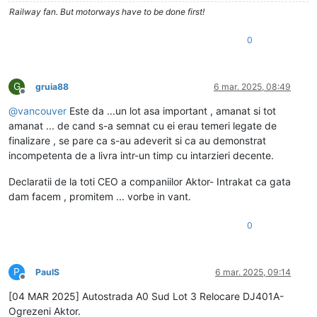
Railway fan. But motorways have to be done first!
0
G
gruia88
6 mar. 2025, 08:49
Deconectat
@
vancouver
Este da ...un lot asa important , amanat si tot
amanat ... de cand s-a semnat cu ei erau temeri legate de
finalizare , se pare ca s-au adeverit si ca au demonstrat
incompetenta de a livra intr-un timp cu intarzieri decente.
Declaratii de la toti CEO a companiilor Aktor- Intrakat ca gata
dam facem , promitem ... vorbe in vant.
0
P
PaulS
6 mar. 2025, 09:14
Deconectat
[04 MAR 2025] Autostrada A0 Sud Lot 3 Relocare DJ401A-
Ogrezeni Aktor.