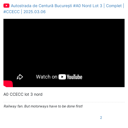
Autostrada de Centură București #A0 Nord Lot 3 | Complet |
#CCECC | 2025.03.06
A0 CCECC lot 3 nord
Railway fan. But motorways have to be done first!
2