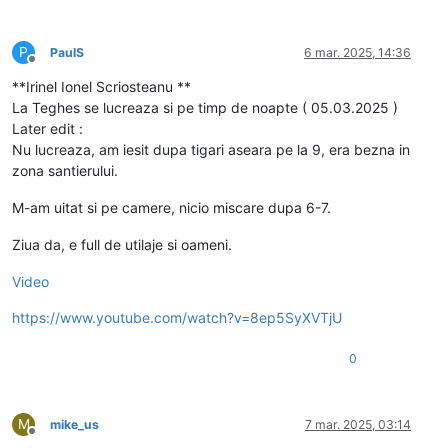
P
PaulS
6 mar. 2025, 14:36
Deconectat
**Irinel Ionel Scriosteanu **
La Teghes se lucreaza si pe timp de noapte ( 05.03.2025 )
Later edit :
Nu lucreaza, am iesit dupa tigari aseara pe la 9, era bezna in
zona santierului.
M-am uitat si pe camere, nicio miscare dupa 6-7.
Ziua da, e full de utilaje si oameni.
Video
https://www.youtube.com/watch?v=8ep5SyXVTjU
0
M
mike_us
7 mar. 2025, 03:14
Deconectat