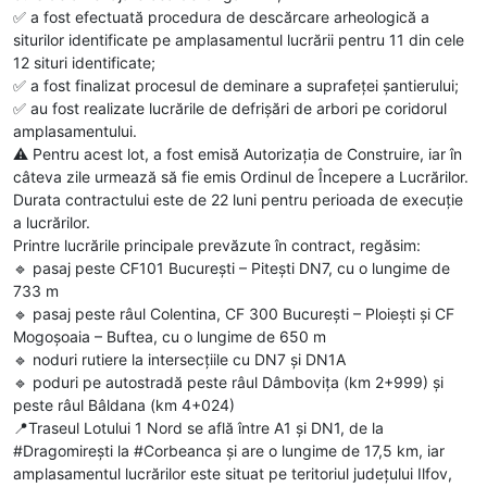
✅️ a fost efectuată procedura de descărcare arheologică a
siturilor identificate pe amplasamentul lucrării pentru 11 din cele
12 situri identificate;
✅️ a fost finalizat procesul de deminare a suprafeței șantierului;
✅️ au fost realizate lucrările de defrișări de arbori pe coridorul
amplasamentului.
⚠️ Pentru acest lot, a fost emisă Autorizația de Construire, iar în
câteva zile urmează să fie emis Ordinul de Începere a Lucrărilor.
Durata contractului este de 22 luni pentru perioada de execuție
a lucrărilor.
Printre lucrările principale prevăzute în contract, regăsim:
🔹️ pasaj peste CF101 București – Pitești DN7, cu o lungime de
733 m
🔹️ pasaj peste râul Colentina, CF 300 București – Ploiești și CF
Mogoșoaia – Buftea, cu o lungime de 650 m
🔹️ noduri rutiere la intersecțiile cu DN7 și DN1A
🔹️ poduri pe autostradă peste râul Dâmbovița (km 2+999) și
peste râul Bâldana (km 4+024)
📍Traseul Lotului 1 Nord se află între A1 și DN1, de la
#Dragomirești la #Corbeanca și are o lungime de 17,5 km, iar
amplasamentul lucrărilor este situat pe teritoriul județului Ilfov,