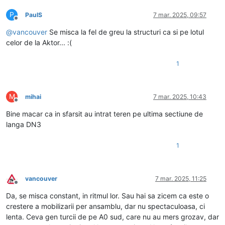
P
PaulS
7 mar. 2025, 09:57
Deconectat
@
vancouver
Se misca la fel de greu la structuri ca si pe lotul
celor de la Aktor... :(
1
M
mihai
7 mar. 2025, 10:43
Deconectat
Bine macar ca in sfarsit au intrat teren pe ultima sectiune de
langa DN3
1
vancouver
7 mar. 2025, 11:25
Deconectat
Da, se misca constant, in ritmul lor. Sau hai sa zicem ca este o
crestere a mobilizarii per ansamblu, dar nu spectaculoasa, ci
lenta. Ceva gen turcii de pe A0 sud, care nu au mers grozav, dar