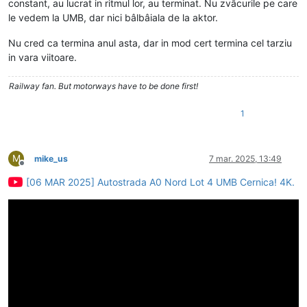
constant, au lucrat in ritmul lor, au terminat. Nu zvâcurile pe care
le vedem la UMB, dar nici bâlbâiala de la aktor.
Nu cred ca termina anul asta, dar in mod cert termina cel tarziu
in vara viitoare.
Railway fan. But motorways have to be done first!
1
M
mike_us
7 mar. 2025, 13:49
Deconectat
[06 MAR 2025] Autostrada A0 Nord Lot 4 UMB Cernica! 4K.