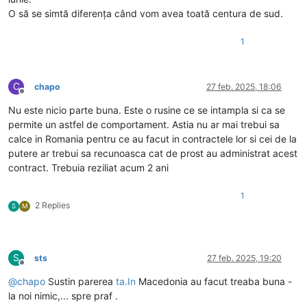
O să se simtă diferența când vom avea toată centura de sud.
1
C
chapo
27 feb. 2025, 18:06
Deconectat
Nu este nicio parte buna. Este o rusine ce se intampla si ca se
permite un astfel de comportament. Astia nu ar mai trebui sa
calce in Romania pentru ce au facut in contractele lor si cei de la
putere ar trebui sa recunoasca cat de prost au administrat acest
contract. Trebuia reziliat acum 2 ani
1
2 Replies
S
M
S
sts
27 feb. 2025, 19:20
Deconectat
@
chapo
Sustin parerea
ta.In
Macedonia au facut treaba buna -
la noi nimic,... spre praf .