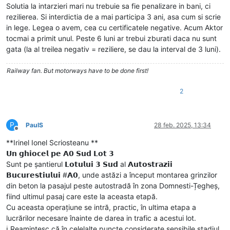
Solutia la intarzieri mari nu trebuie sa fie penalizare in bani, ci
rezilierea. Si interdictia de a mai participa 3 ani, asa cum si scrie
in lege. Legea o avem, cea cu certificatele negative. Acum Aktor
tocmai a primit unul. Peste 6 luni ar trebui zburati daca nu sunt
gata (la al treilea negativ = reziliere, se dau la interval de 3 luni).
Railway fan. But motorways have to be done first!
2
P
PaulS
28 feb. 2025, 13:34
Deconectat
**Irinel Ionel Scriosteanu **
𝗨𝗻 𝗴𝗵𝗶𝗼𝗰𝗲𝗹 𝗽𝗲 𝗔𝟬 𝗦𝘂𝗱 𝗟𝗼𝘁 𝟯
Sunt pe șantierul 𝗟𝗼𝘁𝘂𝗹𝘂𝗶 𝟯 𝗦𝘂𝗱 al 𝗔𝘂𝘁𝗼𝘀𝘁𝗿𝗮𝘇𝗶𝗶
𝗕𝘂𝗰𝘂𝗿𝗲𝘀𝘁𝗶𝘂𝗹𝘂𝗶 #𝗔𝟬, unde astăzi a început montarea grinzilor
din beton la pasajul peste autostradă în zona Domnesti-Țegheș,
fiind ultimul pasaj care este la aceasta etapă.
Cu aceasta operațiune se intră, practic, în ultima etapa a
lucrărilor necesare înainte de darea in trafic a acestui lot.
ℹ️ Reamintesc că în celelalte puncte considerate sensibile stadiul