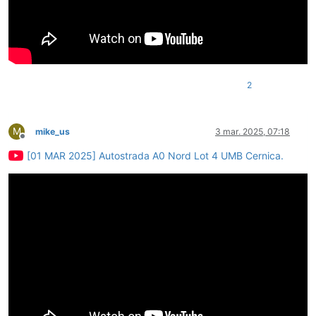
2
M
mike_us
3 mar. 2025, 07:18
Deconectat
[01 MAR 2025] Autostrada A0 Nord Lot 4 UMB Cernica.