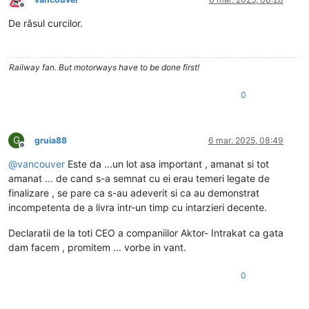
Deconectat
De râsul curcilor.
Railway fan. But motorways have to be done first!
0
G
gruia88
6 mar. 2025, 08:49
Deconectat
@
vancouver
Este da ...un lot asa important , amanat si tot
amanat ... de cand s-a semnat cu ei erau temeri legate de
finalizare , se pare ca s-au adeverit si ca au demonstrat
incompetenta de a livra intr-un timp cu intarzieri decente.
Declaratii de la toti CEO a companiilor Aktor- Intrakat ca gata
dam facem , promitem ... vorbe in vant.
0