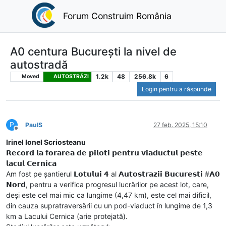
Forum Construim România
A0 centura București la nivel de
autostradă
1.2k
48
256.8k
6
Moved
AUTOSTRĂZI
Login pentru a răspunde
P
PaulS
27 feb. 2025, 15:10
Deconectat
Irinel Ionel Scriosteanu
𝗥𝗲𝗰𝗼𝗿𝗱 𝗹𝗮 𝗳𝗼𝗿𝗮𝗿𝗲𝗮 𝗱𝗲 𝗽𝗶𝗹𝗼𝘁𝗶 𝗽𝗲𝗻𝘁𝗿𝘂 𝘃𝗶𝗮𝗱𝘂𝗰𝘁𝘂𝗹 𝗽𝗲𝘀𝘁𝗲
𝗹𝗮𝗰𝘂𝗹 𝗖𝗲𝗿𝗻𝗶𝗰𝗮
Am fost pe șantierul 𝗟𝗼𝘁𝘂𝗹𝘂𝗶 𝟰 al 𝗔𝘂𝘁𝗼𝘀𝘁𝗿𝗮𝘇𝗶𝗶 𝗕𝘂𝗰𝘂𝗿𝗲𝘀𝘁𝗶 #𝗔𝟬
𝗡𝗼𝗿𝗱, pentru a verifica progresul lucrărilor pe acest lot, care,
deși este cel mai mic ca lungime (4,47 km), este cel mai dificil,
din cauza supratraversării cu un pod-viaduct în lungime de 1,3
km a Lacului Cernica (arie protejată).