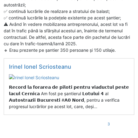
autostrăzii;
✅️ continuă lucrările de realizare a stratului de balast;
✅️ continuă lucrările la podețele existente pe acest șantier;
⚠️ Având în vedere mobilizarea antreprenorului, acest lot va fi
dat în trafic până la sfârșitul acestui an, înainte de termenul
contractual. De altfel, acesta face parte din pachetul de lucrări
cu dare în trafic-toamnă/Iarnă 2025.
🔹️ Erau prezente pe șantier 350 persoane și 150 utilaje.
Irinel Ionel Scriosteanu
𝗥𝗲𝗰𝗼𝗿𝗱 𝗹𝗮 𝗳𝗼𝗿𝗮𝗿𝗲𝗮 𝗱𝗲 𝗽𝗶𝗹𝗼𝘁𝗶 𝗽𝗲𝗻𝘁𝗿𝘂 𝘃𝗶𝗮𝗱𝘂𝗰𝘁𝘂𝗹 𝗽𝗲𝘀𝘁𝗲
𝗹𝗮𝗰𝘂𝗹 𝗖𝗲𝗿𝗻𝗶𝗰𝗮 Am fost pe șantierul 𝗟𝗼𝘁𝘂𝗹𝘂𝗶 𝟰 al
𝗔𝘂𝘁𝗼𝘀𝘁𝗿𝗮𝘇𝗶𝗶 𝗕𝘂𝗰𝘂𝗿𝗲𝘀𝘁𝗶 #𝗔𝟬 𝗡𝗼𝗿𝗱, pentru a verifica
progresul lucrărilor pe acest lot, care, deși...
3