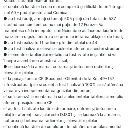
Stadiul lucrărilor este următorul:
✅️ continuă lucrările la cea mai complexă și dificilă de pe întregul
inel A0 - podul peste lacul Cernica:
● au fost forați, armați și turnați 505 piloți din totalul de 537,
lucrând concomitent cu nu mai puțin de 12 Foreze. Va
reamintesc că la începutul lunii Noiembrie au început lucrările de
realizare a digului pentru a se permite intrarea utilajelor de forat;
● au fost realizate 11 radiere pile din totalul de 44
● au fost finalizate elevațiile culeelor aferente acestei structuri
● elementele tablierului metalic au fost livrate în șantier și va
începe asamblarea acestora la sol;
● se lucrează la armarea, cofrarea și betonarea radierilor și
elevațiilor pilelor;
✅️ la pasajul peste CF (București-Oltenita) de la Km 49+157
infrastructura (pile si culee) a fost finalizată 100% iar săptămâna
viitoare va începe montarea grinzilor din beton;
✅️ se lucrează la montarea la sol a elementelor tablierului metalic
aferent pasajului peste CF
✅️ au fost finalizate lucrările de armare, cofrare și betonare a
piloților aferenți pasajului este DJ301 și se lucrează la armarea,
cofrarea și betonarea radierelor și elevațiilor pilelor;
✅️ continuă lucrările de umpluturi de pământ pe amplasamentul