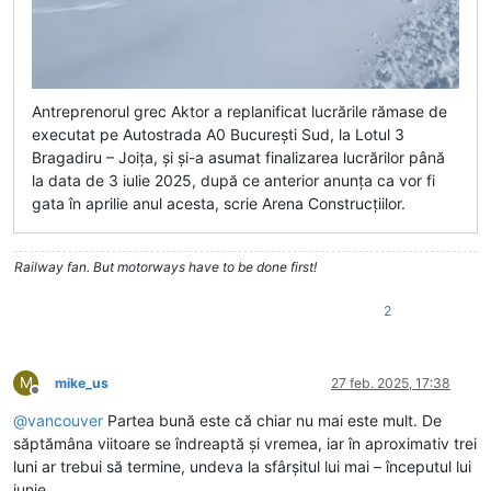
Antreprenorul grec Aktor a replanificat lucrările rămase de
executat pe Autostrada A0 București Sud, la Lotul 3
Bragadiru – Joița, și și-a asumat finalizarea lucrărilor până
la data de 3 iulie 2025, după ce anterior anunța ca vor fi
gata în aprilie anul acesta, scrie Arena Construcțiilor.
Railway fan. But motorways have to be done first!
2
M
mike_us
27 feb. 2025, 17:38
Deconectat
@
vancouver
Partea bună este că chiar nu mai este mult. De
săptămâna viitoare se îndreaptă și vremea, iar în aproximativ trei
luni ar trebui să termine, undeva la sfârșitul lui mai – începutul lui
iunie.