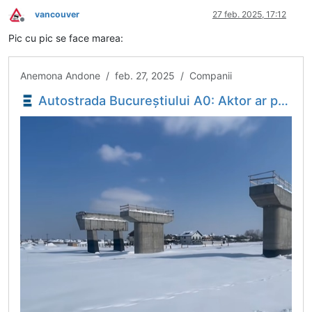
vancouver
27 feb. 2025, 17:12
Deconectat
Pic cu pic se face marea:
Anemona Andone / feb. 27, 2025 / Companii
Autostrada Bucureștiului A0: Aktor ar putea finaliza în vară lucrările la lotul Bragadiru - Joița - Economica.net