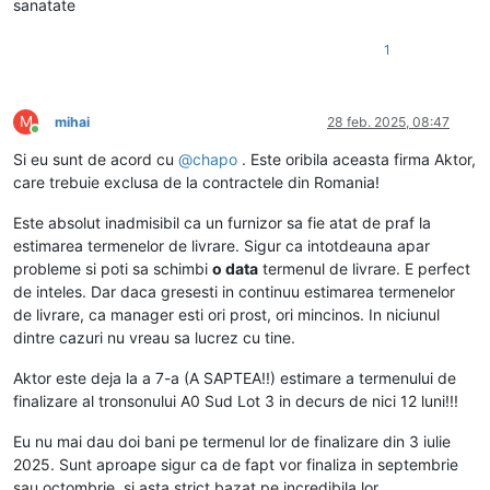
sanatate
1
M
mihai
28 feb. 2025, 08:47
Conectat
Si eu sunt de acord cu
@
chapo
. Este oribila aceasta firma Aktor,
care trebuie exclusa de la contractele din Romania!
Este absolut inadmisibil ca un furnizor sa fie atat de praf la
estimarea termenelor de livrare. Sigur ca intotdeauna apar
probleme si poti sa schimbi
o data
termenul de livrare. E perfect
de inteles. Dar daca gresesti in continuu estimarea termenelor
de livrare, ca manager esti ori prost, ori mincinos. In niciunul
dintre cazuri nu vreau sa lucrez cu tine.
Aktor este deja la a 7-a (A SAPTEA!!) estimare a termenului de
finalizare al tronsonului A0 Sud Lot 3 in decurs de nici 12 luni!!!
Eu nu mai dau doi bani pe termenul lor de finalizare din 3 iulie
2025. Sunt aproape sigur ca de fapt vor finaliza in septembrie
sau octombrie, si asta strict bazat pe incredibila lor