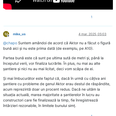
1
M
mike_us
4 mar. 2025, 05:03
Deconectat
@
chapo
Suntem amândoi de acord că Aktor nu a făcut o figură
bună aici și nu este prima dată (de exemplu, pe A10).
Partea bună este că sunt pe ultima sută de metri și, până la
începutul verii, vor finaliza lucrările. În plus, nu mai au alte
șantiere și nici nu au mai licitat, deci vom scăpa de ei.
Și mai îmbucurător este faptul că, dacă în urmă cu câțiva ani
șantiere cu probleme de genul Aktor erau destul de răspândite,
acum reprezintă doar un procent redus. Dacă ne uităm la
situația actuală, marea majoritate a șantierelor în lucru au
constructori care fie finalizează la timp, fie înregistrează
întârzieri rezonabile, în limitele bunului simț.