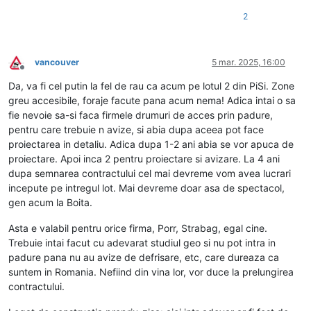
2
vancouver
5 mar. 2025, 16:00
Deconectat
Da, va fi cel putin la fel de rau ca acum pe lotul 2 din PiSi. Zone
greu accesibile, foraje facute pana acum nema! Adica intai o sa
fie nevoie sa-si faca firmele drumuri de acces prin padure,
pentru care trebuie n avize, si abia dupa aceea pot face
proiectarea in detaliu. Adica dupa 1-2 ani abia se vor apuca de
proiectare. Apoi inca 2 pentru proiectare si avizare. La 4 ani
dupa semnarea contractului cel mai devreme vom avea lucrari
incepute pe intregul lot. Mai devreme doar asa de spectacol,
gen acum la Boita.
Asta e valabil pentru orice firma, Porr, Strabag, egal cine.
Trebuie intai facut cu adevarat studiul geo si nu pot intra in
padure pana nu au avize de defrisare, etc, care dureaza ca
suntem in Romania. Nefiind din vina lor, vor duce la prelungirea
contractului.