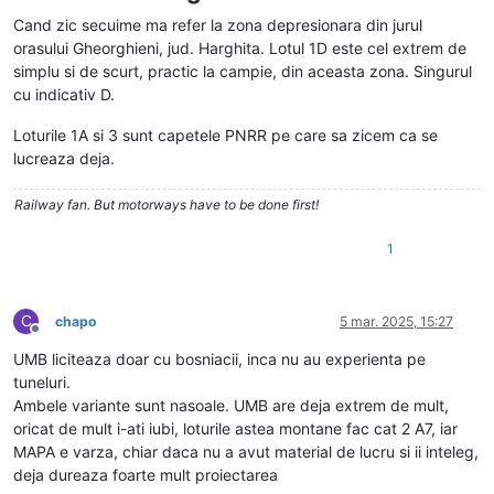
Cand zic secuime ma refer la zona depresionara din jurul
orasului Gheorghieni, jud. Harghita. Lotul 1D este cel extrem de
simplu si de scurt, practic la campie, din aceasta zona. Singurul
cu indicativ D.
Loturile 1A si 3 sunt capetele PNRR pe care sa zicem ca se
lucreaza deja.
Railway fan. But motorways have to be done first!
1
C
chapo
5 mar. 2025, 15:27
Deconectat
UMB liciteaza doar cu bosniacii, inca nu au experienta pe
tuneluri.
Ambele variante sunt nasoale. UMB are deja extrem de mult,
oricat de mult i-ati iubi, loturile astea montane fac cat 2 A7, iar
MAPA e varza, chiar daca nu a avut material de lucru si ii inteleg,
deja dureaza foarte mult proiectarea