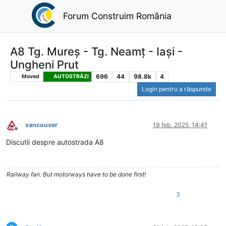
Forum Construim România
A8 Tg. Mureș - Tg. Neamț - Iași -
Ungheni Prut
696
44
98.8k
4
Moved
AUTOSTRĂZI
Login pentru a răspunde
vancouver
19 feb. 2025, 14:41
Deconectat
Discutii despre autostrada A8
Railway fan. But motorways have to be done first!
3