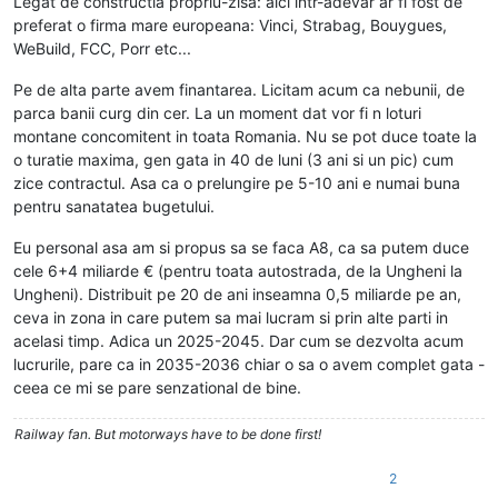
Legat de constructia propriu-zisa: aici intr-adevar ar fi fost de
preferat o firma mare europeana: Vinci, Strabag, Bouygues,
WeBuild, FCC, Porr etc...
Pe de alta parte avem finantarea. Licitam acum ca nebunii, de
parca banii curg din cer. La un moment dat vor fi n loturi
montane concomitent in toata Romania. Nu se pot duce toate la
o turatie maxima, gen gata in 40 de luni (3 ani si un pic) cum
zice contractul. Asa ca o prelungire pe 5-10 ani e numai buna
pentru sanatatea bugetului.
Eu personal asa am si propus sa se faca A8, ca sa putem duce
cele 6+4 miliarde € (pentru toata autostrada, de la Ungheni la
Ungheni). Distribuit pe 20 de ani inseamna 0,5 miliarde pe an,
ceva in zona in care putem sa mai lucram si prin alte parti in
acelasi timp. Adica un 2025-2045. Dar cum se dezvolta acum
lucrurile, pare ca in 2035-2036 chiar o sa o avem complet gata -
ceea ce mi se pare senzational de bine.
Railway fan. But motorways have to be done first!
2