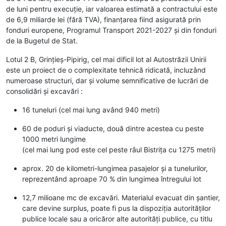
de luni pentru execuție, iar valoarea estimată a contractului este
de 6,9 miliarde lei (fără TVA), finanțarea fiind asigurată prin
fonduri europene, Programul Transport 2021-2027 și din fonduri
de la Bugetul de Stat.
Lotul 2 B, Grințieș-Pipirig, cel mai dificil lot al Autostrăzii Unirii
este un proiect de o complexitate tehnică ridicată, incluzând
numeroase structuri, dar și volume semnificative de lucrări de
consolidări și excavări :
16 tuneluri (cel mai lung având 940 metri)
60 de poduri și viaducte, două dintre acestea cu peste
1000 metri lungime
(cel mai lung pod este cel peste râul Bistrița cu 1275 metri)
aprox. 20 de kilometri-lungimea pasajelor și a tunelurilor,
reprezentând aproape 70 % din lungimea întregului lot
12,7 milioane mc de excavări. Materialul evacuat din șantier,
care devine surplus, poate fi pus la dispoziția autorităților
publice locale sau a oricăror alte autorități publice, cu titlu