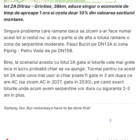
lot 2A Ditrau - Grinties, 38km, aduce singur o economie de
timp de aproape 1 ora si costa doar 10% din valoarea sectiunii
montane.
Singura problema care ramane daca sa zicem s-ar face numai
acest lot si restul nu: si de o parte si de alta a lotului ramane o
zona de serpentine moderate. Pasul Bucin pe DN13A si zona
Pipirig - Petru Voda de pe DN15B.
Bine, la scenariul acesta cu lotul 2A gata si loturile cele mai grele
inca in lucru probabil chiar se va ajunge. Tocmai pentru ca acest
lot 2A este ceva mai usor si chiar poate fi gata in 3 ani dupa ce
are AC (sa zicem AC in 2027, gata in 2030), pe cand exact
loturile unde acum avem serpentine vor dura cu siguranta 2-3
ani in plus.
Railway fan. But motorways have to be done first!
3