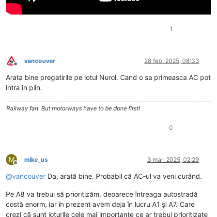
1
vancouver
28 feb. 2025, 08:33
Deconectat
Arata bine pregatirile pe lotul Nurol. Cand o sa primeasca AC pot
intra in plin.
Railway fan. But motorways have to be done first!
0
M
mike_us
3 mar. 2025, 02:29
Deconectat
@
vancouver
Da, arată bine. Probabil că AC-ul va veni curând.
Pe A8 va trebui să prioritizăm, deoarece întreaga autostradă
costă enorm, iar în prezent avem deja în lucru A1 și A7. Care
crezi că sunt loturile cele mai importante ce ar trebui prioritizate