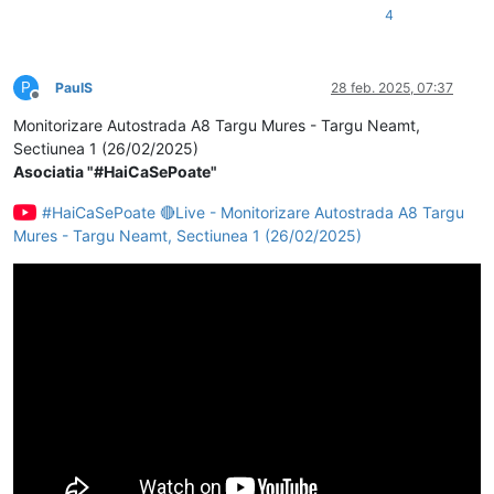
4
P
PaulS
28 feb. 2025, 07:37
Deconectat
Monitorizare Autostrada A8 Targu Mures - Targu Neamt,
Sectiunea 1 (26/02/2025)
Asociatia "#HaiCaSePoate"
#HaiCaSePoate 🔴Live - Monitorizare Autostrada A8 Targu
Mures - Targu Neamt, Sectiunea 1 (26/02/2025)