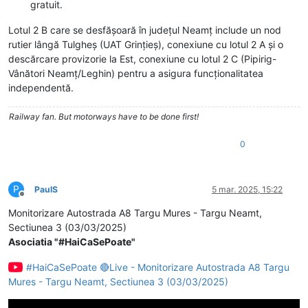
gratuit.
Lotul 2 B care se desfășoară în județul Neamț include un nod
rutier lângă Tulgheș (UAT Grințieș), conexiune cu lotul 2 A și o
descărcare provizorie la Est, conexiune cu lotul 2 C (Pipirig-
Vânători Neamț/Leghin) pentru a asigura funcționalitatea
independentă.
Railway fan. But motorways have to be done first!
0
P
PaulS
5 mar. 2025, 15:22
Deconectat
Monitorizare Autostrada A8 Targu Mures - Targu Neamt,
Sectiunea 3 (03/03/2025)
Asociatia "#HaiCaSePoate"
#HaiCaSePoate 🔴Live - Monitorizare Autostrada A8 Targu
Mures - Targu Neamt, Sectiunea 3 (03/03/2025)