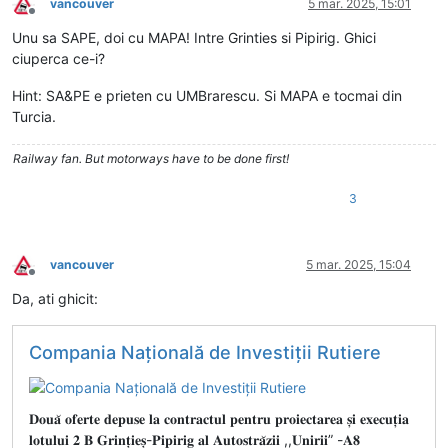
vancouver
5 mar. 2025, 15:01
Deconectat
Unu sa SAPE, doi cu MAPA! Intre Grinties si Pipirig. Ghici
ciuperca ce-i?
Hint: SA&PE e prieten cu UMBrarescu. Si MAPA e tocmai din
Turcia.
Railway fan. But motorways have to be done first!
3
vancouver
5 mar. 2025, 15:04
Deconectat
Da, ati ghicit:
Compania Națională de Investiții Rutiere
𝐃𝐨𝐮𝐚̆ 𝐨𝐟𝐞𝐫𝐭𝐞 𝐝𝐞𝐩𝐮𝐬𝐞 𝐥𝐚 𝐜𝐨𝐧𝐭𝐫𝐚𝐜𝐭𝐮𝐥 𝐩𝐞𝐧𝐭𝐫𝐮 𝐩𝐫𝐨𝐢𝐞𝐜𝐭𝐚𝐫𝐞𝐚 𝐬̦𝐢 𝐞𝐱𝐞𝐜𝐮𝐭̦𝐢𝐚
𝐥𝐨𝐭𝐮𝐥𝐮𝐢 𝟐 𝐁 𝐆𝐫𝐢𝐧𝐭̦𝐢𝐞𝐬̦-𝐏𝐢𝐩𝐢𝐫𝐢𝐠 𝐚𝐥 𝐀𝐮𝐭𝐨𝐬𝐭𝐫𝐚̆𝐳𝐢𝐢 ,,𝐔𝐧𝐢𝐫𝐢𝐢” -𝐀𝟖