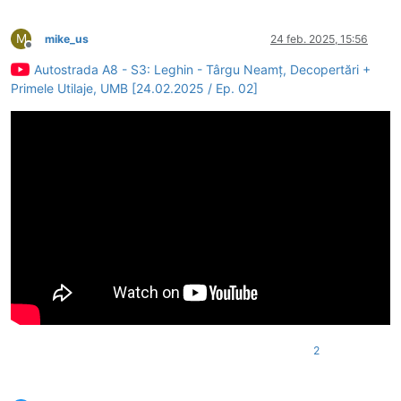
M
mike_us
24 feb. 2025, 15:56
Deconectat
Autostrada A8 - S3: Leghin - Târgu Neamț, Decopertări +
Primele Utilaje, UMB [24.02.2025 / Ep. 02]
2