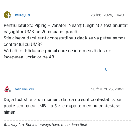
M
mike_us
23 feb. 2025, 19:40
Deconectat
Pentru lotul 2c: Pipirig – Vânători Neamț (Leghin) a fost anunțat
câștigător UMB pe 20 ianuarie, parcă.
Știe cineva dacă sunt contestații sau dacă se va putea semna
contractul cu UMB?
Văd că tot Răducu e primul care ne informează despre
începerea lucrărilor pe A8.
0
vancouver
23 feb. 2025, 20:51
Deconectat
Da, a fost stire la un moment dat ca nu sunt contestatii si se
poate semna cu UMB. La 5 zile dupa termen nu contestase
nimeni.
Railway fan. But motorways have to be done first!