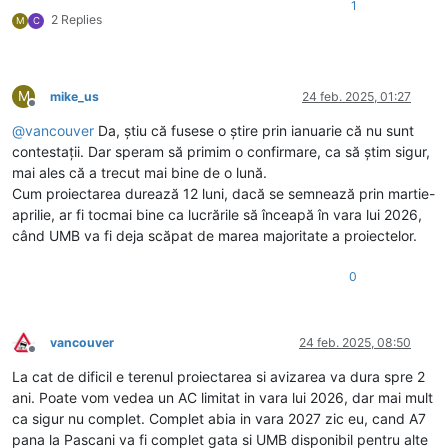
1
2 Replies
M
C
M
mike_us
24 feb. 2025, 01:27
Deconectat
@
vancouver
Da, știu că fusese o știre prin ianuarie că nu sunt
contestații. Dar speram să primim o confirmare, ca să știm sigur,
mai ales că a trecut mai bine de o lună.
Cum proiectarea durează 12 luni, dacă se semnează prin martie-
aprilie, ar fi tocmai bine ca lucrările să înceapă în vara lui 2026,
când UMB va fi deja scăpat de marea majoritate a proiectelor.
0
vancouver
24 feb. 2025, 08:50
Deconectat
La cat de dificil e terenul proiectarea si avizarea va dura spre 2
ani. Poate vom vedea un AC limitat in vara lui 2026, dar mai mult
ca sigur nu complet. Complet abia in vara 2027 zic eu, cand A7
pana la Pascani va fi complet gata si UMB disponibil pentru alte