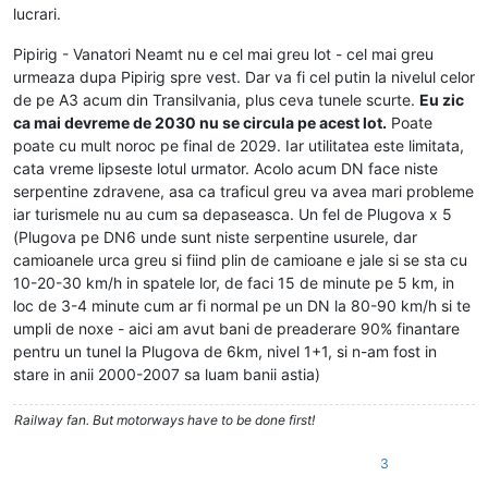
lucrari.
Pipirig - Vanatori Neamt nu e cel mai greu lot - cel mai greu
urmeaza dupa Pipirig spre vest. Dar va fi cel putin la nivelul celor
de pe A3 acum din Transilvania, plus ceva tunele scurte.
Eu zic
ca mai devreme de 2030 nu se circula pe acest lot.
Poate
poate cu mult noroc pe final de 2029. Iar utilitatea este limitata,
cata vreme lipseste lotul urmator. Acolo acum DN face niste
serpentine zdravene, asa ca traficul greu va avea mari probleme
iar turismele nu au cum sa depaseasca. Un fel de Plugova x 5
(Plugova pe DN6 unde sunt niste serpentine usurele, dar
camioanele urca greu si fiind plin de camioane e jale si se sta cu
10-20-30 km/h in spatele lor, de faci 15 de minute pe 5 km, in
loc de 3-4 minute cum ar fi normal pe un DN la 80-90 km/h si te
umpli de noxe - aici am avut bani de preaderare 90% finantare
pentru un tunel la Plugova de 6km, nivel 1+1, si n-am fost in
stare in anii 2000-2007 sa luam banii astia)
Railway fan. But motorways have to be done first!
3