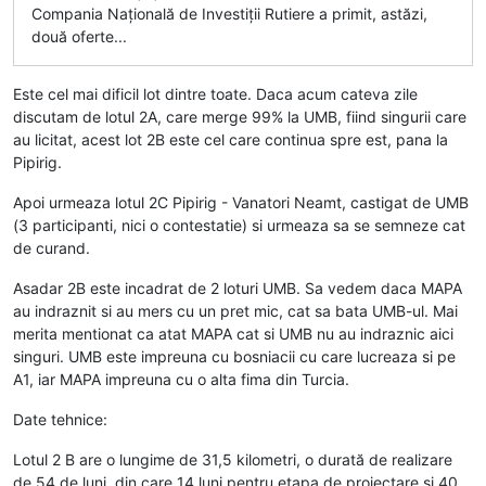
Compania Națională de Investiții Rutiere a primit, astăzi,
două oferte...
Este cel mai dificil lot dintre toate. Daca acum cateva zile
discutam de lotul 2A, care merge 99% la UMB, fiind singurii care
au licitat, acest lot 2B este cel care continua spre est, pana la
Pipirig.
Apoi urmeaza lotul 2C Pipirig - Vanatori Neamt, castigat de UMB
(3 participanti, nici o contestatie) si urmeaza sa se semneze cat
de curand.
Asadar 2B este incadrat de 2 loturi UMB. Sa vedem daca MAPA
au indraznit si au mers cu un pret mic, cat sa bata UMB-ul. Mai
merita mentionat ca atat MAPA cat si UMB nu au indraznic aici
singuri. UMB este impreuna cu bosniacii cu care lucreaza si pe
A1, iar MAPA impreuna cu o alta fima din Turcia.
Date tehnice:
Lotul 2 B are o lungime de 31,5 kilometri, o durată de realizare
de 54 de luni, din care 14 luni pentru etapa de proiectare și 40