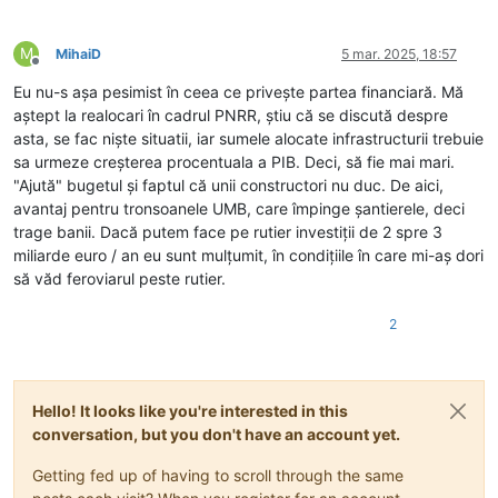
M
MihaiD
5 mar. 2025, 18:57
Deconectat
Eu nu-s așa pesimist în ceea ce privește partea financiară. Mă
aștept la realocari în cadrul PNRR, știu că se discută despre
asta, se fac niște situatii, iar sumele alocate infrastructurii trebuie
sa urmeze creșterea procentuala a PIB. Deci, să fie mai mari.
"Ajută" bugetul și faptul că unii constructori nu duc. De aici,
avantaj pentru tronsoanele UMB, care împinge șantierele, deci
trage banii. Dacă putem face pe rutier investiții de 2 spre 3
miliarde euro / an eu sunt mulțumit, în condițiile în care mi-aș dori
să văd feroviarul peste rutier.
2
Hello! It looks like you're interested in this
conversation, but you don't have an account yet.
Getting fed up of having to scroll through the same