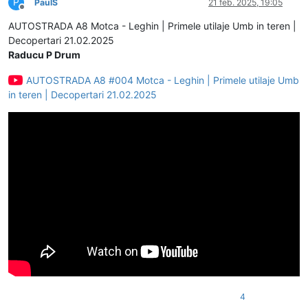
P
PaulS
21 feb. 2025, 19:05
Deconectat
AUTOSTRADA A8 Motca - Leghin | Primele utilaje Umb in teren |
Decopertari 21.02.2025
Raducu P Drum
AUTOSTRADA A8 #004 Motca - Leghin | Primele utilaje Umb
in teren | Decopertari 21.02.2025
4