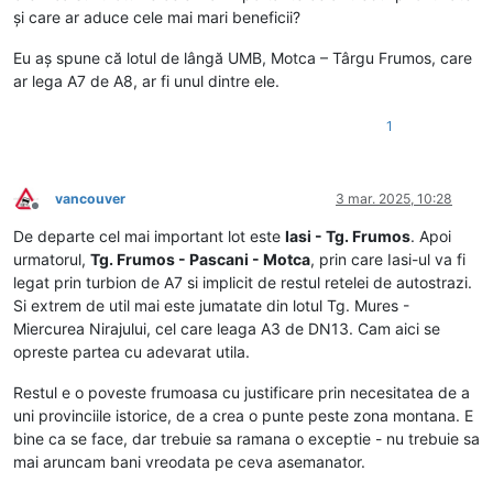
și care ar aduce cele mai mari beneficii?
Eu aș spune că lotul de lângă UMB, Motca – Târgu Frumos, care
ar lega A7 de A8, ar fi unul dintre ele.
1
vancouver
3 mar. 2025, 10:28
Deconectat
De departe cel mai important lot este
Iasi - Tg. Frumos
. Apoi
urmatorul,
Tg. Frumos - Pascani - Motca
, prin care Iasi-ul va fi
legat prin turbion de A7 si implicit de restul retelei de autostrazi.
Si extrem de util mai este jumatate din lotul Tg. Mures -
Miercurea Nirajului, cel care leaga A3 de DN13. Cam aici se
opreste partea cu adevarat utila.
Restul e o poveste frumoasa cu justificare prin necesitatea de a
uni provinciile istorice, de a crea o punte peste zona montana. E
bine ca se face, dar trebuie sa ramana o exceptie - nu trebuie sa
mai aruncam bani vreodata pe ceva asemanator.