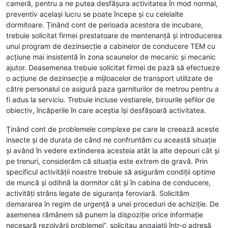
cameră, pentru a ne putea desfăşura activitatea în mod normal,
preventiv acelaşi lucru se poate începe şi cu celelalte
dormitoare. Ținând cont de perioada acestora de incubare,
trebuie solicitat firmei prestatoare de mentenanță și introducerea
unui program de dezinsecție a cabinelor de conducere TEM cu
acțiune mai insistentă în zona scaunelor de mecanic şi mecanic
ajutor. Deasemenea trebuie solicitat firmei de pază să efectueze
o acțiune de dezinsecție a mijloacelor de transport utilizate de
către personalul ce asigură paza garniturilor de metrou pentru a
fi adus la serviciu. Trebuie incluse vestiarele, birourile şefilor de
obiectiv, încăperile în care aceştia îşi desfăşoară activitatea.
Ţinând cont de problemele complexe pe care le creează aceste
insecte şi de durata de când ne confruntăm cu această situație
şi având în vedere extinderea acesteia atât la alte depouri cât şi
pe trenuri, considerăm că situația este extrem de gravă. Prin
specificul activității noastre trebuie să asigurăm condiții optime
de muncă și odihnă la dormitor cât şi în cabina de conducere,
activităţi strâns legate de siguranța feroviară. Solicităm
demararea în regim de urgență a unei proceduri de achiziție. De
asemenea rămânem să punem la dispoziție orice informație
necesară rezolvării problemei”, solicitau angajații într-o adresă