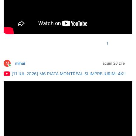
1
M
mihai
acum 26 zile
Conectat
[11 IUL 2026] M6 PIATA MONTREAL SI IMPREJURIMI 4K!!