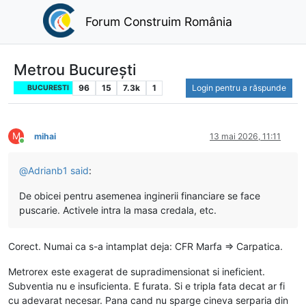
Forum Construim România
Metrou București
96
15
7.3k
1
Login pentru a răspunde
BUCURESTI
M
mihai
13 mai 2026, 11:11
Conectat
@
Adrianb1
said
:
De obicei pentru asemenea inginerii financiare se face
puscarie. Activele intra la masa credala, etc.
Corect. Numai ca s-a intamplat deja: CFR Marfa => Carpatica.
Metrorex este exagerat de supradimensionat si ineficient.
Subventia nu e insuficienta. E furata. Si e tripla fata decat ar fi
cu adevarat necesar. Pana cand nu sparge cineva serparia din