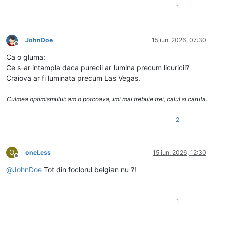
1
JohnDoe
15 iun. 2026, 07:30
Deconectat
Ca o gluma:
Ce s-ar intampla daca purecii ar lumina precum licuricii?
Craiova ar fi luminata precum Las Vegas.
Culmea optimismului: am o potcoava, imi mai trebuie trei, calul si caruta.
2
O
oneLess
15 iun. 2026, 12:30
Deconectat
@
JohnDoe
Tot din foclorul belgian nu ?!
1