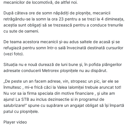
mecanicilor de locomotivă, de altfel noi.
După câteva ore de somn năpădiți de ploșnițe, mecanicii
retrăgându-se la somn la ora 23 pentru a se trezi la 4 dimineața,
aceștia sunt obligați să se trezească pentru a conduce trenurile
cu sute de oameni.
De teama acestora mecanicii și-au adus saltele de acasă și se
refugiază pentru somn într-o sală învecinată destinată cursurilor
(vezi foto).
Situația nu e nouă durează de luni bune și, în pofida plângerilor
adresate conducerii Metrorex ploșnițele nu au dispărut.
„De peste un an facem adrese, vin, stropesc un pic, iar ele se
înmultesc , mi-e frică căci la Valea Ialomiței trebuie aruncat tot!
Nu vor sa ia firma speciala din motive financiare , și uite am
ajuns! La STB au inclus dezinsectie si in programul de
salubrizare!” spune cu supărare un angajat obligat să își împartă
patul cu ploșnițele.
Player video