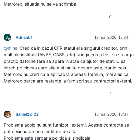
Metrorex, situatia nu se va schimba.
0
A
Adrianb1
13 mai 2026, 12:34
Deconectat
@
mihai
Cred ca in cazul CFR statul era singurul creditor, prin
multiple institutii (ANAF, CASS, etc) si ingineria a fost sa stearga
practic datoriile fara sa apara in acte ca ajutor de stat. O sa
intreb pe cineva care stie mai multe despre asta, dar in cazul
Metrorex nu cred ca e aplicabila aceeasi formula, mai ales ca
Metrorex parca are restante la furnizori sau contractori externi.
1
daniel22_22
13 mai 2026, 13:37
Deconectat
Problema acolo nu sunt furnizorii externi. Aceste contracte se
pot cesiona de pe o entitate pe alta.
Problema este serparia politica si sindicala.