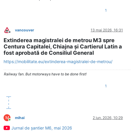
1
vancouver
13 mai 2026, 16:31
Deconectat
Extinderea magistralei de metrou M3 spre
Centura Capitalei, Chiajna și Cartierul Latin a
fost aprobată de Consiliul General
https://mobilitate.eu/extinderea-magistralei-de-metrou/
Railway fan. But motorways have to be done first!
1
M
mihai
2 iun. 2026, 10:29
Conectat
Jurnal de șantier M6, mai 2026