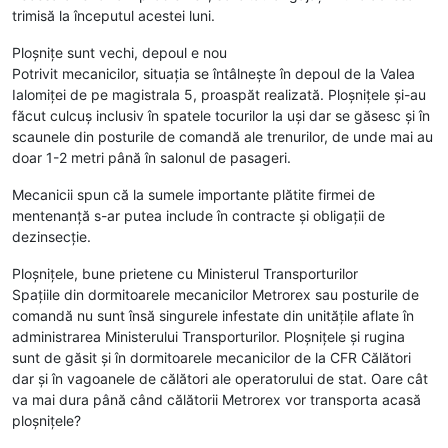
trimisă la începutul acestei luni.
Ploșnițe sunt vechi, depoul e nou
Potrivit mecanicilor, situația se întâlnește în depoul de la Valea
Ialomiței de pe magistrala 5, proaspăt realizată. Ploșnițele și-au
făcut culcuș inclusiv în spatele tocurilor la uși dar se găsesc și în
scaunele din posturile de comandă ale trenurilor, de unde mai au
doar 1-2 metri până în salonul de pasageri.
Mecanicii spun că la sumele importante plătite firmei de
mentenanță s-ar putea include în contracte și obligații de
dezinsecție.
Ploșnițele, bune prietene cu Ministerul Transporturilor
Spațiile din dormitoarele mecanicilor Metrorex sau posturile de
comandă nu sunt însă singurele infestate din unitățile aflate în
administrarea Ministerului Transporturilor. Ploșnițele și rugina
sunt de găsit și în dormitoarele mecanicilor de la CFR Călători
dar și în vagoanele de călători ale operatorului de stat. Oare cât
va mai dura până când călătorii Metrorex vor transporta acasă
ploșnițele?