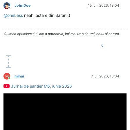
JohnDoe
15 iun. 2026, 13:04
Deconectat
@
oneLess
neah, asta e din Sarari ;)
Culmea optimismului: am o potcoava, imi mai trebuie trei, calul si caruta.
0
M
mihai
7 iul. 2026, 13:04
Conectat
Jurnal de șantier M6, iunie 2026