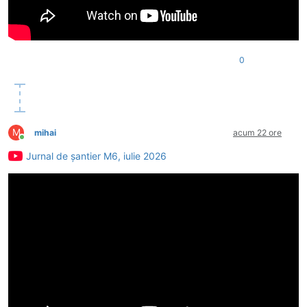
0
M
mihai
acum 22 ore
Conectat
Jurnal de șantier M6, iulie 2026