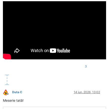
3
Duta C
14 iun. 2026, 13:02
Deconectat
Meserie tată!