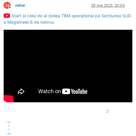
M
mihai
28 mai 2025, 20:04
Deconectat
Start al celui de al doilea TBM operațional pe Secțiunea SUD
a Magistralei 6 de metrou
2