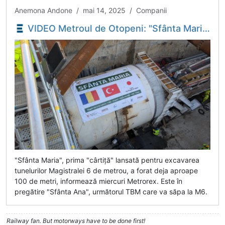
Anemona Andone / mai 14, 2025 / Companii
VIDEO Metroul de Otopeni: "Sfânta Maria" a săpat primii 100 de metri la tunelul către stația 1 Mai - Economica.net
"Sfânta Maria", prima "cârtiță" lansată pentru excavarea
tunelurilor Magistralei 6 de metrou, a forat deja aproape
100 de metri, informează miercuri Metrorex. Este în
pregătire "Sfânta Ana", următorul TBM care va săpa la M6.
Railway fan. But motorways have to be done first!