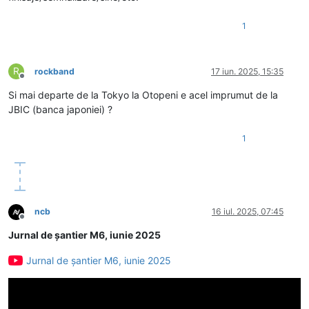
1
R
rockband
17 iun. 2025, 15:35
Deconectat
Si mai departe de la Tokyo la Otopeni e acel imprumut de la
JBIC (banca japoniei) ?
1
ncb
16 iul. 2025, 07:45
Deconectat
Jurnal de șantier M6, iunie 2025
Jurnal de șantier M6, iunie 2025