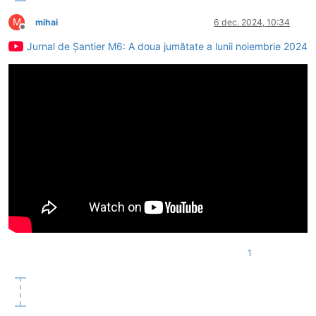
M
mihai
6 dec. 2024, 10:34
Deconectat
Jurnal de Șantier M6: A doua jumătate a lunii noiembrie 2024
1