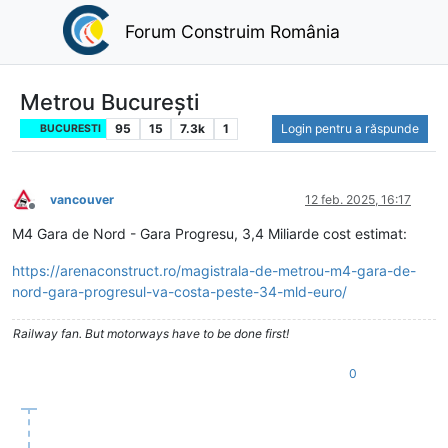
Forum Construim România
Metrou București
95
15
7.3k
1
Login pentru a răspunde
BUCURESTI
vancouver
12 feb. 2025, 16:17
Deconectat
M4 Gara de Nord - Gara Progresu, 3,4 Miliarde cost estimat:
https://arenaconstruct.ro/magistrala-de-metrou-m4-gara-de-
nord-gara-progresul-va-costa-peste-34-mld-euro/
Railway fan. But motorways have to be done first!
0