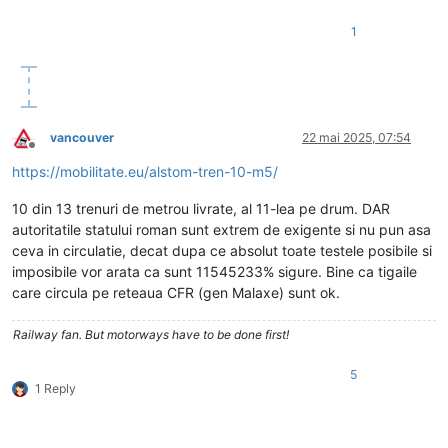
1
vancouver
22 mai 2025, 07:54
Deconectat
https://mobilitate.eu/alstom-tren-10-m5/
10 din 13 trenuri de metrou livrate, al 11-lea pe drum. DAR
autoritatile statului roman sunt extrem de exigente si nu pun asa
ceva in circulatie, decat dupa ce absolut toate testele posibile si
imposibile vor arata ca sunt 11545233% sigure. Bine ca tigaile
care circula pe reteaua CFR (gen Malaxe) sunt ok.
Railway fan. But motorways have to be done first!
5
1 Reply