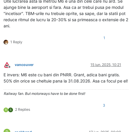
Uite lucrarea asta la metrou M6 e una din cele care nu ard. Se
ajunge bine la aeroport si fara. Asa ca ar trebui pusa pe modul
"incetisor". TBM-urile nu trebuie oprite, sa sape, dar la statii pot
reduce ritmul de lucru la 20-30% si sa primeasca o extensie de 2
ani.
1
1 Reply
vancouver
15 iun. 2025, 10:21
Deconectat
E invers: M6 este cu bani din PNRR. Grant, adica bani gratis.
50% din orice se cheltuie pana la 31.08.2026. Asa ca focul pe el!
Railway fan. But motorways have to be done first!
3
2 Replies
R
S