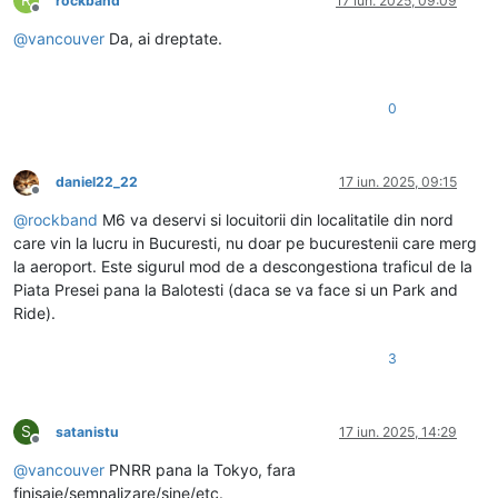
R
rockband
17 iun. 2025, 09:09
Deconectat
@
vancouver
Da, ai dreptate.
0
daniel22_22
17 iun. 2025, 09:15
Deconectat
@
rockband
M6 va deservi si locuitorii din localitatile din nord
care vin la lucru in Bucuresti, nu doar pe bucurestenii care merg
la aeroport. Este sigurul mod de a descongestiona traficul de la
Piata Presei pana la Balotesti (daca se va face si un Park and
Ride).
3
S
satanistu
17 iun. 2025, 14:29
Deconectat
@
vancouver
PNRR pana la Tokyo, fara
finisaje/semnalizare/sine/etc.