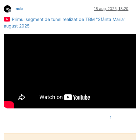
ncb
18 aug. 2025, 18:20
Deconectat
Primul segment de tunel realizat de TBM "Sfânta Maria"
august 2025
1