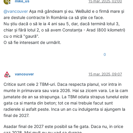
M
mike_us
15 mar. 2025, 02:00
Deconectat
@
vancouver
Așa mă gândeam și eu. WeBuild e o firmă mare și
are destule contracte în România ca să știe ce face.
Nu știu dacă o să le ia 4 ani sau 5, dar, dacă termină lotul 3,
chiar și fără lotul 2, o să avem Constanța - Arad (800 kilometri)
cu o mică "gaură".
O să fie interesant de urmărit.
0
vancouver
15 mar. 2025, 09:07
Deconectat
Critice sunt cele 2 TBM-uri. Daca respecta planul, vor intra in
munte in primavara sau vara 2026. Hai sa zicem vara. Le ia cam
jumatate de an sa strapunga. La TBM odata strapus tunelul este
gata ca si manta din beton; tot ce mai trebuie facut sunt
radierele si asfalt peste. Inca un an cu indulgenta si ajungem la
final de 2027.
Asadar final de 2027 este posibil sa fie gata. Daca nu, in orice
caz 2028. Mai mult eu nu vad sa dureze.