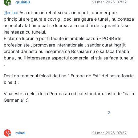
G
gruia88
21 mar. 2025, 07:32
Deconectat
@
mihai
Asa m-am intrebat si eu la inceput , dar merg pe
principiul are gaura e covrig , deci are gaura e tunel , nu conteza
aspectul atat timp cat se lucreaza in conditii de siguranta si se
inainteaza cu tunelul.
E clar ca lucrurile pot fi facute in ambele cazuri - PORR idei
profesioniste , promovare internationala , santier curat ingrijit
ordonat dar asta nu inseamna ca Bosniacii nu o sa faca treaba
buna , nu ii intereseaza aspectul comercial ei stiu sa faca tuneluri
.
Deci da termenul folosit de tine " Europa de Est" defineste foarte
bine :) .
Vina este a celor de la Porr ca au ridicat standartul asta de "ca-n
Germania" :)
2
M
mihai
21 mar. 2025, 07:37
Deconectat