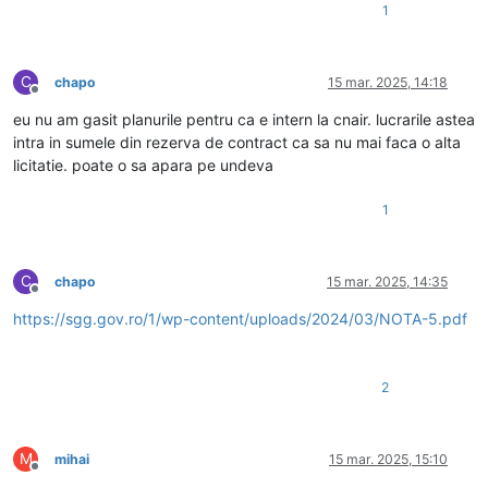
1
C
chapo
15 mar. 2025, 14:18
Deconectat
eu nu am gasit planurile pentru ca e intern la cnair. lucrarile astea
intra in sumele din rezerva de contract ca sa nu mai faca o alta
licitatie. poate o sa apara pe undeva
1
C
chapo
15 mar. 2025, 14:35
Deconectat
https://sgg.gov.ro/1/wp-content/uploads/2024/03/NOTA-5.pdf
2
M
mihai
15 mar. 2025, 15:10
Deconectat