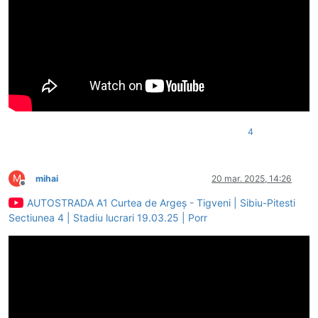
4
M
mihai
20 mar. 2025, 14:26
Deconectat
AUTOSTRADA A1 Curtea de Argeș - Tigveni | Sibiu-Pitesti
Sectiunea 4 | Stadiu lucrari 19.03.25 | Porr