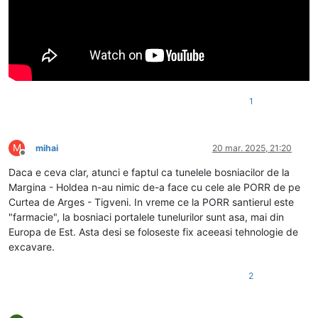
1
M
mihai
20 mar. 2025, 21:20
Deconectat
Daca e ceva clar, atunci e faptul ca tunelele bosniacilor de la
Margina - Holdea n-au nimic de-a face cu cele ale PORR de pe
Curtea de Arges - Tigveni. In vreme ce la PORR santierul este
"farmacie", la bosniaci portalele tunelurilor sunt asa, mai din
Europa de Est. Asta desi se foloseste fix aceeasi tehnologie de
excavare.
2