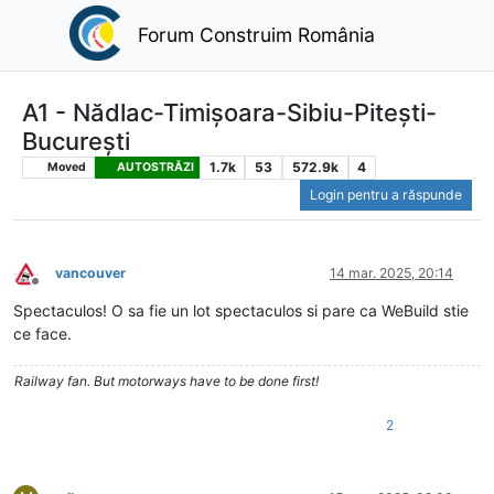
Forum Construim România
A1 - Nădlac-Timișoara-Sibiu-Pitești-
București
1.7k
53
572.9k
4
Moved
AUTOSTRĂZI
Login pentru a răspunde
vancouver
14 mar. 2025, 20:14
Deconectat
Spectaculos! O sa fie un lot spectaculos si pare ca WeBuild stie
ce face.
Railway fan. But motorways have to be done first!
2