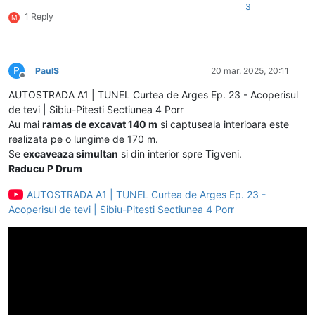
3
1 Reply
M
P
PaulS
20 mar. 2025, 20:11
Deconectat
AUTOSTRADA A1 | TUNEL Curtea de Arges Ep. 23 - Acoperisul
de tevi | Sibiu-Pitesti Sectiunea 4 Porr
Au mai
ramas de excavat 140 m
si captuseala interioara este
realizata pe o lungime de 170 m.
Se
excaveaza simultan
si din interior spre Tigveni.
Raducu P Drum
AUTOSTRADA A1 | TUNEL Curtea de Arges Ep. 23 -
Acoperisul de tevi | Sibiu-Pitesti Sectiunea 4 Porr