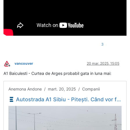
3
vancouver
20 mar. 2025, 15:05
Deconectat
A1 Baiculesti - Curtea de Arges probabil gata in luna mai:
Anemona Andone / mart. 20, 2025 / Companii
Autostrada A1 Sibiu - Pitești. Când vor fi dați în trafic ultimii kilometri ai secțiunii 5 Pitești - Curtea de Argeș. Anunțul șefului Transporturilor - Economica.net