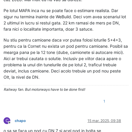
Pe lotul MAPA inca nu se poate face o estimare realista. Dar
sigur nu termina inainte de WeBuild. Deci vom avea scenariul lot
2 ultimul in lucru si restul gata. 22 km ramasi de mers pe DN,
fara nici o localitate importanta, doar 3 satuce.
Nu stiu pentru camioane daca vor putea folosi loturile 5+4+3,
pentru ca la Cornet nu exista un pod pentru camioane. Posibil sa
mearga pana pe la 12 tone (dube, camionete si autocare mici).
Aici ar trebui cautata o solutie. Inclusiv pe viitor daca apare o
problema la unul din tunelurile de pe lotul 2, traficul trebuie
deviat, inclus camioane. Deci acolo trebuie un pod nou peste
Olt, la nivel de DN.
Railway fan. But motorways have to be done first!
1
C
chapo
15 mar. 2025, 09:38
Deconectat
o sa se faca un nod cu DN 7 si acel pod in bolta se