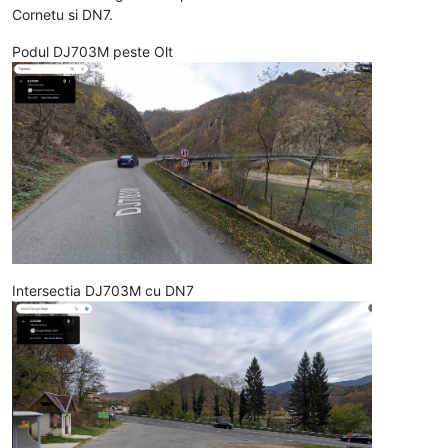
Cornetu si DN7.
Podul DJ703M peste Olt
Intersectia DJ703M cu DN7