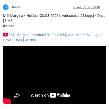
P
PaulS
20 mar. 2025, 18:16
Deconectat
[A1] Margina - Holdea [20.03.2025], Autostrada A1 Lugoj - Deva
| UMB |
Adisan
[A1] Margina - Holdea [20.03.2025], Autostrada A1 Lugoj -
Deva | UMB | Adisan