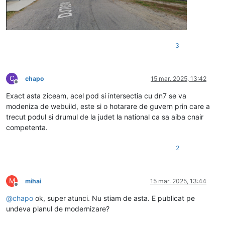
3
C
chapo
15 mar. 2025, 13:42
Deconectat
Exact asta ziceam, acel pod si intersectia cu dn7 se va
modeniza de webuild, este si o hotarare de guvern prin care a
trecut podul si drumul de la judet la national ca sa aiba cnair
competenta.
2
M
mihai
15 mar. 2025, 13:44
Deconectat
@
chapo
ok, super atunci. Nu stiam de asta. E publicat pe
undeva planul de modernizare?