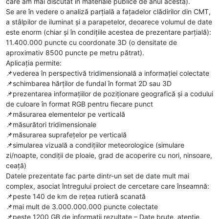
care am mai discutat în materiale publice de anul acesta).
Se are în vedere o analiză parțială a fațadelor clădirilor din CMT,
a stâlpilor de iluminat și a parapetelor, deoarece volumul de date
este enorm (chiar și în condițiile acestea de prezentare parțială):
11.400.000 puncte cu coordonate 3D (o densitate de
aproximativ 8500 puncte pe metru pătrat).
Aplicația permite:
📌vederea în perspectivă tridimensională a informației colectate
📌schimbarea hărților de fundal în format 2D sau 3D
📌prezentarea informațiilor de poziționare geografică și a codului
de culoare în format RGB pentru fiecare punct
📌măsurarea elementelor pe verticală
📌măsurători tridimensionale
📌măsurarea suprafețelor pe verticală
📌simularea vizuală a condițiilor meteorologice (simulare
zi/noapte, condiții de ploaie, grad de acoperire cu nori, ninsoare,
ceață)
Datele prezentate fac parte dintr-un set de date mult mai
complex, asociat întregului proiect de cercetare care înseamnă:
📌peste 140 de km de rețea rutieră scanată
📌mai mult de 3.000.000.000 puncte colectate
📌peste 1200 GB de informații rezultate – Date brute, atenție,