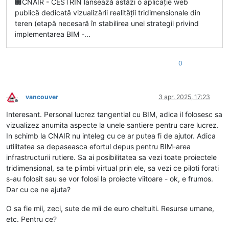
🏢CNAIR - CESTRIN lansează astăzi o aplicație web
publică dedicată vizualizării realității tridimensionale din
teren (etapă necesară în stabilirea unei strategii privind
implementarea BIM -...
0
vancouver
3 apr. 2025, 17:23
Deconectat
Interesant. Personal lucrez tangential cu BIM, adica il folosesc sa
vizualizez anumita aspecte la unele santiere pentru care lucrez.
In schimb la CNAIR nu inteleg cu ce ar putea fi de ajutor. Adica
utilitatea sa depaseasca efortul depus pentru BIM-area
infrastructurii rutiere. Sa ai posibilitatea sa vezi toate proiectele
tridimensional, sa te plimbi virtual prin ele, sa vezi ce piloti forati
s-au folosit sau se vor folosi la proiecte viitoare - ok, e frumos.
Dar cu ce ne ajuta?
O sa fie mii, zeci, sute de mii de euro cheltuiti. Resurse umane,
etc. Pentru ce?