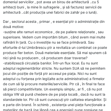
domeniul serviciilor , pot avea un birou de arhitectură ..cu 5
arhitecți buni , la mine în sufragerie , și să facturez servicii de
arhitectură ..cât producția unei fabrici de zahăr pe o lună).
Dar , sectorul acesta , primar , e esențial ptr o administrație din
două motive:
-susține alte ramuri economice , de pe paliere relaționate , sau
superioare. Vedem cum importăm bitum , când avem mai multe
rafinării în țară. Cu o investiție nu se face primăvară. Sau
eforturile d-lui Umbrărescu ptr a revitaliza un combinat ce poate
produce fier beton. Două materiale esențiale. Să mai spunem că
nici șină nu producem , că producem doar traverse?
-stabilizează circulația banilor. Într-un flux local. Eu nu sunt
adeptul reglementărilor stricte. Nu suntem SUA să ne permitem
jocul din poziție de forță ptr accesul pe piața. Nici nu sunt
adeptul cu forțarea prin legi(alte acte administrative) a firmelor
de cum să își procure materiile/serviciile. Ptr că , în final te face
să pierzi competitivitate. Un exemplu simplu , ar fi , că nu pot
obliga VW să pună chedere de pe piața locală , dacă nu sunt la
standardele lor. Ptr că sunt cunoscuți ptr calitatea etanșărilor. Și
e parte din brand. În schimb , existența unei piețe funcționale a
materiilor de bază (pe lângă cea a energiei) pune presiune pe