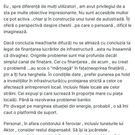
Eu , spre diferență de mulți utilizatori , am avut privilegiul de a
sta pe multe obiective impresionante. Nu sunt accesibile multor
ce pot activa ..chiar și în construcția unui tunel de autostradă. Îți
oferă o perspectivă despre chestii ..pe care o persoană , dificil le
imaginează.
Dacă concluzia mea(foarte difuză) nu se aliniază cu concluzia ta
legat de finanțarea lucrărilor de infrastructură ..asta nu înseamnă
că divaghez. Originile problemei sunt mai profunde decât
simplul canal de finațare. Cei cu finanțarea , de acum , au creat
o problemă ...au scos o "mârțoagă" în fața(neoprirea finațării) ,
ptr a îți fura herghelia. În condițiile date , prefer punerea pe hold
a investițiilor în infrastructură(cu protejarea strictă a celor ce
afectează antreprenorii locali. Inclusiv filiale locale ale celor
străini. Cei expuși și care lucrează în proporție mare cu piața
locală). Până la rezolvarea problemei banilor.
Ptr divagat pe marginea situației din energie, probabil , o să îmi
caut o platformă de suport.
Personal , în afara coridorului 4 feroviar , inclusiv tunelurile lui
Aktor , consider restul dispensabil. Să își ia jucărelele ,