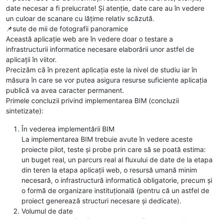
date necesar a fi prelucrate! Și atenție, date care au în vedere
un culoar de scanare cu lățime relativ scăzută.
📌sute de mii de fotografii panoramice
Această aplicație web are în vedere doar o testare a
infrastructurii informatice necesare elaborării unor astfel de
aplicații în viitor.
Precizăm că în prezent aplicația este la nivel de studiu iar în
măsura în care se vor putea asigura resurse suficiente aplicația
publică va avea caracter permanent.
Primele concluzii privind implementarea BIM (concluzii
sintetizate):
În vederea implementării BIM
La implementarea BIM trebuie avute în vedere aceste
proiecte pilot, teste și probe prin care să se poată estima:
un buget real, un parcurs real al fluxului de date de la etapa
din teren la etapa aplicații web, o resursă umană minim
necesară, o infrastructură informatică obligatorie, precum și
o formă de organizare instituțională (pentru că un astfel de
proiect generează structuri necesare și dedicate).
Volumul de date