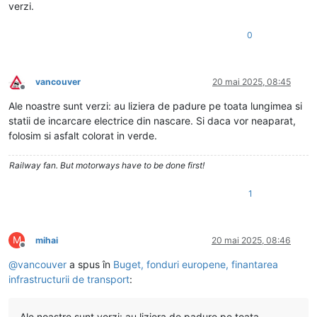
verzi.
0
vancouver
20 mai 2025, 08:45
Deconectat
Ale noastre sunt verzi: au liziera de padure pe toata lungimea si
statii de incarcare electrice din nascare. Si daca vor neaparat,
folosim si asfalt colorat in verde.
Railway fan. But motorways have to be done first!
1
M
mihai
20 mai 2025, 08:46
Deconectat
@
vancouver
a spus în
Buget, fonduri europene, finantarea
infrastructurii de transport
:
Ale noastre sunt verzi: au liziera de padure pe toata