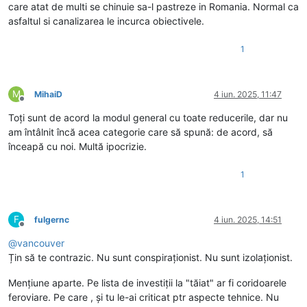
care atat de multi se chinuie sa-l pastreze in Romania. Normal ca
asfaltul si canalizarea le incurca obiectivele.
1
M
MihaiD
4 iun. 2025, 11:47
Deconectat
Toți sunt de acord la modul general cu toate reducerile, dar nu
am întâlnit încă acea categorie care să spună: de acord, să
înceapă cu noi. Multă ipocrizie.
1
F
fulgernc
4 iun. 2025, 14:51
Deconectat
@
vancouver
Țin să te contrazic. Nu sunt conspiraționist. Nu sunt izolaționist.
Mențiune aparte. Pe lista de investiții la "tăiat" ar fi coridoarele
feroviare. Pe care , și tu le-ai criticat ptr aspecte tehnice. Nu