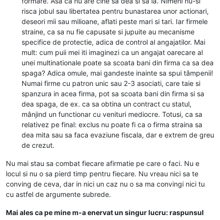
formare. Asa ca nu are cine sa dea si sa ia. Nimeni nu-si
risca jobul sau libertatea pentru bunastarea unor actionari,
deseori mii sau milioane, aflati peste mari si tari. Iar firmele
straine, ca sa nu fie capusate si jupuite au mecanisme
specifice de protectie, adica de control al angajatilor. Mai
mult: cum puii mei iti imaginezi ca un angajat oarecare al
unei multinationale poate sa scoata bani din firma ca sa dea
spaga? Adica omule, mai gandeste inainte sa spui tâmpenii!
Numai firme cu patron unic sau 2-3 asociati, care taie si
spanzura in acea firma, pot sa scoata bani din firma si sa
dea spaga, de ex. ca sa obtina un contract cu statul,
mânjind un functionar cu venituri mediocre. Totusi, ca sa
relativez pe final: exclus nu poate fi ca o firma straina sa
dea mita sau sa faca evaziune fiscala, dar e extrem de greu
de crezut.
Nu mai stau sa combat fiecare afirmatie pe care o faci. Nu e
locul si nu o sa pierd timp pentru fiecare. Nu vreau nici sa te
conving de ceva, dar in nici un caz nu o sa ma convingi nici tu
cu astfel de argumente subrede.
Mai ales ca pe mine m-a enervat un singur lucru: raspunsul