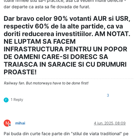
toate firmele stiu sa-l practice, asa ca vedem multe defecte -
dar departe ca asta sa fie dovada de furat.
Dar bravo celor 90% votanti AUR si USR,
respectiv 60% de la alte partide, ca va
doriti reducerea investitiilor. AM NOTAT.
NE LUPTAM SA FACEM
INFRASTRUCTURA PENTRU UN POPOR
DE OAMENI CARE-SI DORESC SA
TRAIASCA IN SARACIE SI CU DRUMURI
PROASTE!
Railway fan. But motorways have to be done first!
3
1 Reply
F
M
mihai
4 iun. 2025, 08:09
Deconectat
Pai buda din curte face parte din "stilul de viata traditional" pe