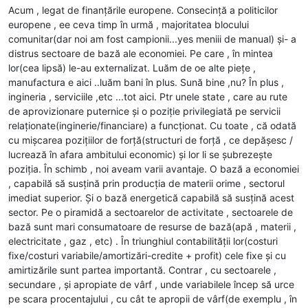
Acum , legat de finanțările europene. Consecință a politicilor
europene , ee ceva timp în urmă , majoritatea blocului
comunitar(dar noi am fost campionii...yes meniii de manual) și- a
distrus sectoare de bază ale economiei. Pe care , în mintea
lor(cea lipsă) le-au externalizat. Luăm de oe alte piețe ,
manufactura e aici ..luăm bani în plus. Sună bine ,nu? În plus ,
ingineria , serviciile ,etc ...tot aici. Ptr unele state , care au rute
de aprovizionare puternice și o poziție privilegiată pe servicii
relaționate(inginerie/financiare) a funcționat. Cu toate , că odată
cu mișcarea pozițiilor de forță(structuri de forță , ce depășesc /
lucrează în afara ambitului economic) și lor li se șubrezește
poziția. În schimb , noi aveam varii avantaje. O bază a economiei
, capabilă să susțină prin producția de materii orime , sectorul
imediat superior. Și o bază energetică capabilă să susțină acest
sector. Pe o piramidă a sectoarelor de activitate , sectoarele de
bază sunt mari consumatoare de resurse de bază(apă , materii ,
electricitate , gaz , etc) . În triunghiul contabilității lor(costuri
fixe/costuri variabile/amortizări-credite + profit) cele fixe și cu
amirtizările sunt partea importantă. Contrar , cu sectoarele ,
secundare , și apropiate de vârf , unde variabilele încep să urce
pe scara procentajului , cu cât te apropii de vârf(de exemplu , în