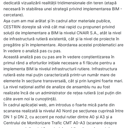
dedicată vizualizării realității tridimensionale din teren (etapă
necesară în stabilirea unei strategii privind implementarea BIM -
cercetare).
Așa cum am mai arătat și în cadrul altor materiale publice,
CESTRIN dorește să vină cât mai rapid cu propuneri privind
soluții de implementare a BIM la nivelul CNAIR S.A., atât la nivel
de infrastructură rutieră existentă, cât și la nivel de proiecte în
pregătire și în implementare. Abordarea acestei problematici are
în vedere o analiză pas cu pas.
Această analiză pas cu pas are în vedere conștientizarea în
primul rând a eforturilor inițiale necesare a fi făcute pentru a
implementa BIM la nivelul infrastructurii rutiere. Infrastructura
rutieră este mai puțin caracterizată printr-un număr mare de
elemente în secțiune transversală, cât și prin lungimi foarte mari.
La nivel național astfel de analize de ansamblu nu au fost
realizate încă de un administrator de rețea rutieră (cel puțin din
câte avem noi la cunoștință).
În cadrul aplicației web, am introdus o foarte mică parte din
scanarea realizată la nivelul A0 Nord pe secțiunea cuprinsă între
DN 1 și DN 2, cu accent pe nodul rutier dintre A0 și A3 și a
Centrului de Monitorizare Trafic CMT A0-A3 (scanare despre