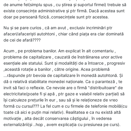
de anume fel(simplu spus , cu știrea și suportul firmei) trebuie să
existe consecințe administrative și ptr firmă. Dacă acestea sunt
doar pe persoană fizică..consecințele sunt ptr acestea.
Nu și se pare curios , că am avut , exclusiv incriminări ptr
afaceri/afaceriști autohtoni , chiar când piața era clar dominată
de cei de afară????
Acum , pe problema banilor. Am explicat în alt comentariu ,
problema de capitalizare , cauzată de înstrăinarea unor active
esențiale ale statului. Sunt și modalități de a întoarce , progresiv
,această rotație a banilor , către origine. Acea problemă
...răspunde ptr bevoia de capitalizare în monedă autohtonă. Și
dă o relativă stabilitate monedei naționale. Ca o paranteză , te
invit să faci o reflexie. Ce nevoie are o firmă "distribuitoare" de
electricitate(poate fi și apă , ptr gaze e valabil relativ parțial) să
își calculeze prețurile în eur , sau să și le relaționeze de vreo
formă cu cursul??? La fel cum e cu firmele de telefonie mobilă(cu
toate că aici e puțin mai relativ). Realitatea e ca nu există altă
motivație , alta decât conservarea câștigului , în vederea
externalizării(și ..hop , avem explicația cu presiunea pe curs).