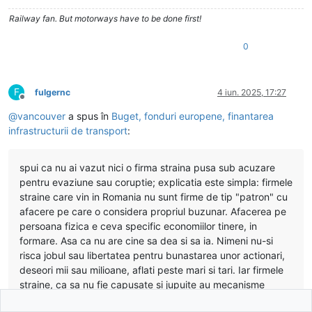
Railway fan. But motorways have to be done first!
0
F
fulgernc
4 iun. 2025, 17:27
Deconectat
@
vancouver
a spus în
Buget, fonduri europene, finantarea
infrastructurii de transport
:
spui ca nu ai vazut nici o firma straina pusa sub acuzare
pentru evaziune sau coruptie; explicatia este simpla: firmele
straine care vin in Romania nu sunt firme de tip "patron" cu
afacere pe care o considera propriul buzunar. Afacerea pe
persoana fizica e ceva specific economiilor tinere, in
formare. Asa ca nu are cine sa dea si sa ia. Nimeni nu-si
risca jobul sau libertatea pentru bunastarea unor actionari,
deseori mii sau milioane, aflati peste mari si tari. Iar firmele
straine, ca sa nu fie capusate si jupuite au mecanisme
specifice de protectie, adica de control al angajatilor. Mai