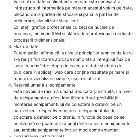
Volumul de date implicat este enorm. Este necesară o
infrastructură informatică pe măsura acestui volum de date,
plecând de la partea de stocare și până la partea de
prelucrare, vizualizare și aplicații.
Ex: stații grafice profesionale cu zeci de nuclee de
procesor, memorie RAM și plăci video profesionale dedicate
procesării tridimensionale.
Flux de date
Putem astăzi afirma că la nivelul principiilor tehnice de lucru
s-a reușit finalizarea aproape completă a întregului flux de
lucru cuprins între etapa de colectare date și etapa de
publicare în aplicații web care conține rezultate primare și
funcții de vizualizare simple, ușor de utilizat.
Resursă umană și echipamente
Este nevoie de resursă umană dedicată și instruită. La nivel
de echipamente au fost identificate două posibilități:
montarea echipamentului de colectare a datelor pe un
autovehicul, respectiv montarea echipamentului de
colectare a datelor pe o dronă. În funcție de ceea ce se
analizează se poate utiliza unul dintre aceste echipamente
sau ambele echipamente într-un mod complementar.
Organizarea instituțională