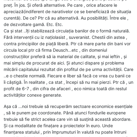
preț. În jos. Și oferă alternative. Pe care , orice afacere le
apreciază(indiferent de narativelor ce se beneficiază de situația
curentă). De ce? Ptr că au alternativă. Au posibilități. Între ele ,
de dezvoltare gamă. Etc. Etc.
Ca și stat ..îți stabilizează circulația banilor de o formă naturală.
Fără intervenții cu iz națiolasist , suveranist. Chestii din astea ,
contra principiilor de piață liberă. Ptr că mare parte din bani vor
circula local ptr că firma Deusch...etc , din domeniul
construcțiilor preferă să ia material de calitate, și mai ieftin , și
mai simplu de procurat de aici. Și atunci dispare și problema
milcării capitalului rezultat din profitul de pe urma activității. Care
..e o chestie normală. Fiecare e liber să facă ce vrea cu banii ce
îi câștigă. În realitate , ca stat , începi să nu mai pierzi. Ptr că , un
profit de 6-7 , din cifra de afaceri , eco nimica toată din restul
activităților conexe generate.
Așa că ...noi trebuie să recuperăm sectoare economice esențiale
, să le punem pe coordonate. Până atunci fondurile europene
trebuie să fie strict acelea care vin să susțină această abordare.
Și ca modalitate de finațare a proiectelor în euro. Unde
finanțarea statului , prin împrumuturi în valută nu poate întruni