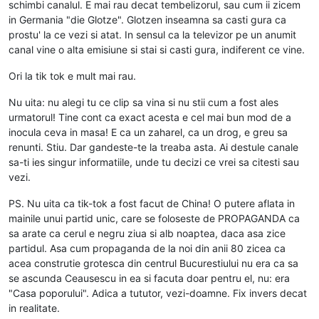
schimbi canalul. E mai rau decat tembelizorul, sau cum ii zicem
in Germania "die Glotze". Glotzen inseamna sa casti gura ca
prostu' la ce vezi si atat. In sensul ca la televizor pe un anumit
canal vine o alta emisiune si stai si casti gura, indiferent ce vine.
Ori la tik tok e mult mai rau.
Nu uita: nu alegi tu ce clip sa vina si nu stii cum a fost ales
urmatorul! Tine cont ca exact acesta e cel mai bun mod de a
inocula ceva in masa! E ca un zaharel, ca un drog, e greu sa
renunti. Stiu. Dar gandeste-te la treaba asta. Ai destule canale
sa-ti ies singur informatiile, unde tu decizi ce vrei sa citesti sau
vezi.
PS. Nu uita ca tik-tok a fost facut de China! O putere aflata in
mainile unui partid unic, care se foloseste de PROPAGANDA ca
sa arate ca cerul e negru ziua si alb noaptea, daca asa zice
partidul. Asa cum propaganda de la noi din anii 80 zicea ca
acea construtie grotesca din centrul Bucurestiului nu era ca sa
se ascunda Ceausescu in ea si facuta doar pentru el, nu: era
"Casa poporului". Adica a tututor, vezi-doamne. Fix invers decat
in realitate.