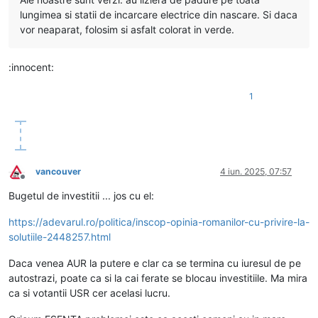
lungimea si statii de incarcare electrice din nascare. Si daca
vor neaparat, folosim si asfalt colorat in verde.
:innocent:
1
vancouver
4 iun. 2025, 07:57
Deconectat
Bugetul de investitii ... jos cu el:
https://adevarul.ro/politica/inscop-opinia-romanilor-cu-privire-la-
solutiile-2448257.html
Daca venea AUR la putere e clar ca se termina cu iuresul de pe
autostrazi, poate ca si la cai ferate se blocau investitiile. Ma mira
ca si votantii USR cer acelasi lucru.