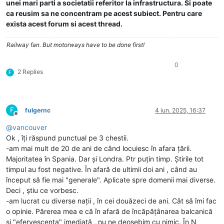
unei mari parti a societatii referitor la infrastructura. Si poate
ca reusim sa ne concentram pe acest subiect. Pentru care
exista acest forum si acest thread.
Railway fan. But motorways have to be done first!
0
2 Replies
F
F
fulgernc
4 iun. 2025, 16:37
Deconectat
@
vancouver
Ok , îți răspund punctual pe 3 chestii.
-am mai mult de 20 de ani de când locuiesc în afara țării.
Majoritatea în Spania. Dar și Londra. Ptr puțin timp. Știrile tot
timpul au fost negative. În afară de ultimii doi ani , când au
început să fie mai "generale". Aplicate spre domenii mai diverse.
Deci , știu ce vorbesc.
-am lucrat cu diverse nații , în cei douăzeci de ani. Cât să îmi fac
o opinie. Părerea mea e că în afară de încăpățânarea balcanică
și "efervescența" imediată , nu ne deosebim cu nimic. În N