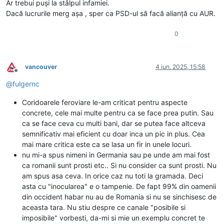
Ar trebui puși la stâlpul infamiei.
Dacă lucrurile merg așa , sper ca PSD-ul să facă alianță cu AUR.
0
vancouver
4 iun. 2025, 15:58
Deconectat
@
fulgernc
Coridoarele feroviare le-am criticat pentru aspecte
concrete, cele mai multe pentru ca se face prea putin. Sau
ca se face ceva cu multi bani, dar se putea face altceva
semnificativ mai eficient cu doar inca un pic in plus. Cea
mai mare critica este ca se lasa un fir in unele locuri.
nu mi-a spus nimeni in Germania sau pe unde am mai fost
ca romanii sunt prosti etc.. Si nu consider ca sunt prosti. Nu
am spus asa ceva. In orice caz nu toti la gramada. Deci
asta cu "inocularea" e o tampenie. De fapt 99% din oamenii
din occident habar nu au de Romania si nu se sinchisesc de
aceasta tara. Nu stiu despre ce canale "posibile si
imposibile" vorbesti, da-mi si mie un exemplu concret te