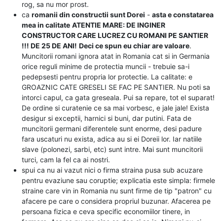
rog, sa nu mor prost.
ca
romanii din constructii sunt Dorei
-
asta e constatarea
mea in calitate
ATENTIE MARE: DE INGINER
CONSTRUCTOR CARE LUCREZ CU ROMANI PE SANTIER
!!! DE 25 DE ANI!
Deci ce spun eu chiar are valoare
.
Muncitorii romani ignora atat in Romania cat si in Germania
orice reguli minime de protectia muncii - trebuie sa-i
pedepsesti pentru propria lor protectie. La calitate: e
GROAZNIC CATE GRESELI SE FAC PE SANTIER. Nu poti sa
intorci capul, ca gata greseala. Pui sa repare, tot el suparat!
De ordine si curatenie ce sa mai vorbesc, e jale jale! Exista
desigur si exceptii, harnici si buni, dar putini. Fata de
muncitorii germani diferentele sunt enorme, desi padure
fara uscaturi nu exista, adica au si ei Doreii lor. Iar natiile
slave (polonezi, sarbi, etc) sunt intre. Mai sunt muncitorii
turci, cam la fel ca ai nostri.
spui ca nu ai vazut nici o firma straina pusa sub acuzare
pentru evaziune sau coruptie; explicatia este simpla: firmele
straine care vin in Romania nu sunt firme de tip "patron" cu
afacere pe care o considera propriul buzunar. Afacerea pe
persoana fizica e ceva specific economiilor tinere, in