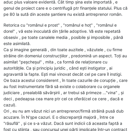
aduc plus valoare evidentă. Cât timp șina este importată , e
genul de proiect care e o centrifugă ptr finanțele statului. Plus că
pe 80 la sută din aceste șantiere nu există antreprenor român.
Retorica cu "românul e prost" , "românul e hoț" , "românul e
dorel" , vă este inoculată din țările adoptive. Vă este repetată
obsesiv , pe toate canalele media , posibile și imposibile , până
este asimilată.
Ca și imagine generală , din toate auzitele , văzutele , cu firme
străine din domeniul construcțiilor , predomină un aspect. Toți au
asimilat "peșcheșul" , mita , ca formă de relaționare cu
autoritățile. Ca și principiu juridic , când ești instigator , ai
agravantă la fapte. Ești mai vinovat decât cel pe care îl instigi.
Oe baza acestui considerent , în toate cazurile de corupție , care
au fost instrumentate fără să existe o colaborare cu organele
judiciare , prealabilă săvârșirii , ar trebui să primeze ..."vina" , și
deci , pedeapsa cea mare ptr cel ce oferă(cel ce cere , dacă e
cazul).
Ori , eu nu am văzut nici un antreprenor/firmă străină pusă dub
acuzare. În N'șpe cazuri. E o discrepanță majoră , între ce
"răsuflă" , și ce s-a văzut. Dacă sunt indicii că aceasta faptă a
fost cu știința , sau concursul unei părți implicate într-un contract