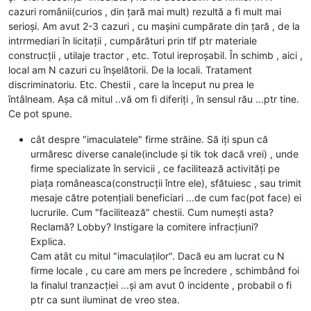
cazuri românii(curios , din țară mai mult) rezultă a fi mult mai
serioși. Am avut 2-3 cazuri , cu mașini cumpărate din țară , de la
intrrmediari în licitații , cumpărături prin tlf ptr materiale
construcții , utilaje tractor , etc. Totul ireproșabil. În schimb , aici ,
local am N cazuri cu înșelătorii. De la locali. Tratament
discriminatoriu. Etc. Chestii , care la început nu prea le
întâlneam. Așa că mitul ..vă om fi diferiți , în sensul rău ...ptr tine.
Ce pot spune.
cât despre "imaculatele" firme străine. Să iți spun că
urmăresc diverse canale(include și tik tok dacă vrei) , unde
firme specializate în servicii , ce facilitează activități pe
piața româneasca(construcții între ele), sfătuiesc , sau trimit
mesaje către potențiali beneficiari ...de cum fac(pot face) ei
lucrurile. Cum "facilitează" chestii. Cum numești asta?
Reclamă? Lobby? Instigare la comitere infracțiuni?
Explica.
Cam atât cu mitul "imaculaților". Dacă eu am lucrat cu N
firme locale , cu care am mers pe încredere , schimbând foi
la finalul tranzacției ...și am avut 0 incidente , probabil o fi
ptr ca sunt iluminat de vreo stea.