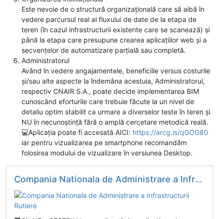
Este nevoie de o structură organizațională care să aibă în
vedere parcursul real al fluxului de date de la etapa de
teren (în cazul infrastructurii existente care se scanează) și
până la etapa care presupune crearea aplicațiilor web și a
secvențelor de automatizare parțială sau completă.
Administratorul
Având în vedere angajamentele, beneficiile versus costurile
și/sau alte aspecte la îndemâna acestuia, Administratorul,
respectiv CNAIR S.A., poate decide implementarea BIM
cunoscând eforturile care trebuie făcute la un nivel de
detaliu optim stabilit ca urmare a diverselor teste în teren și
NU în necunoștință fără o amplă cercetare metodică reală.
💻Aplicația poate fi accesată AICI:
https://arcg.is/qGOG80
iar pentru vizualizarea pe smartphone recomandăm
folosirea modului de vizualizare în versiunea Desktop.
Compania Nationala de Administrare a Infrastructurii Rutiere