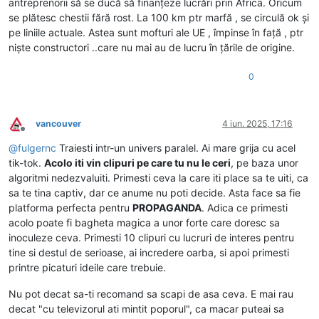
antreprenorii să se ducă să finanțeze lucrări prin Africa. Oricum
se plătesc chestii fără rost. La 100 km ptr marfă , se circulă ok și
pe liniile actuale. Astea sunt mofturi ale UE , împinse în față , ptr
niște constructori ..care nu mai au de lucru în țările de origine.
0
vancouver
4 iun. 2025, 17:16
Deconectat
@
fulgernc
Traiesti intr-un univers paralel. Ai mare grija cu acel
tik-tok.
Acolo iti vin clipuri pe care tu nu le ceri
, pe baza unor
algoritmi nedezvaluiti. Primesti ceva la care iti place sa te uiti, ca
sa te tina captiv, dar ce anume nu poti decide. Asta face sa fie
platforma perfecta pentru
PROPAGANDA
. Adica ce primesti
acolo poate fi bagheta magica a unor forte care doresc sa
inoculeze ceva. Primesti 10 clipuri cu lucruri de interes pentru
tine si destul de serioase, ai incredere oarba, si apoi primesti
printre picaturi ideile care trebuie.
Nu pot decat sa-ti recomand sa scapi de asa ceva. E mai rau
decat "cu televizorul ati mintit poporul", ca macar puteai sa