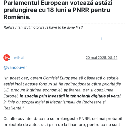
Parlamentul European votează astăzi
prelungirea cu 18 luni a PNRR pentru
România.
Railway fan. But motorways have to be done first!
1
M
mihai
20 mai 2025, 08:42
Deconectat
@
vancouver
"În acest caz, cerem Comisiei Europene să găsească o soluție
astfel încât aceste fonduri să fie redirecționate către prioritățile
UE, precum întărirea economiei, apărarea, dar și coeziunea
Europei,
în special prin investiții în tehnologii digitale și verzi
,
în linie cu scopul inițial al Mecanismului de Redresare și
Reziliență."
Cu alte cuvinte, daca nu se prelungeste PNRR, cel mai probabil
proiectele de autostrazi pica de la finantare, pentru ca nu sunt