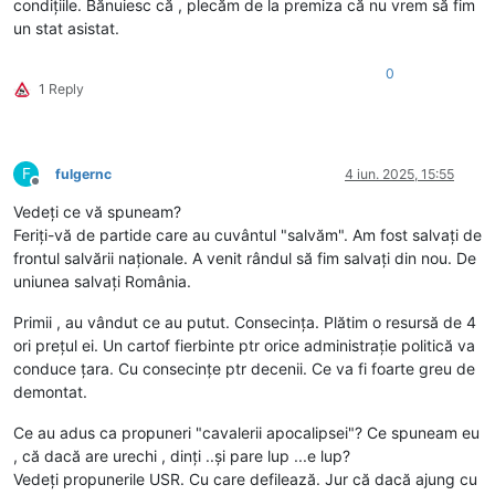
condițiile. Bănuiesc că , plecăm de la premiza că nu vrem să fim
un stat asistat.
0
1 Reply
F
fulgernc
4 iun. 2025, 15:55
Deconectat
Vedeți ce vă spuneam?
Feriți-vă de partide care au cuvântul "salvăm". Am fost salvați de
frontul salvării naționale. A venit rândul să fim salvați din nou. De
uniunea salvați România.
Primii , au vândut ce au putut. Consecința. Plătim o resursă de 4
ori prețul ei. Un cartof fierbinte ptr orice administrație politică va
conduce țara. Cu consecințe ptr decenii. Ce va fi foarte greu de
demontat.
Ce au adus ca propuneri "cavalerii apocalipsei"? Ce spuneam eu
, că dacă are urechi , dinți ..și pare lup ...e lup?
Vedeți propunerile USR. Cu care defilează. Jur că dacă ajung cu