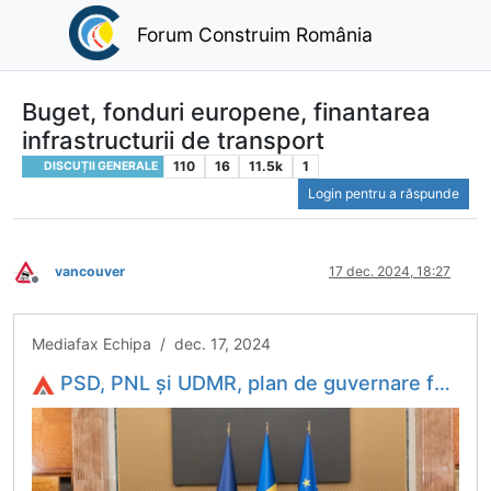
Forum Construim România
Buget, fonduri europene, finantarea
infrastructurii de transport
110
16
11.5k
1
DISCUȚII GENERALE
Login pentru a răspunde
vancouver
17 dec. 2024, 18:27
Deconectat
Mediafax Echipa / dec. 17, 2024
PSD, PNL şi UDMR, plan de guvernare fără USR. Liderii partidelor au convenit asupra noului program de guvernare. USR nu a semnat