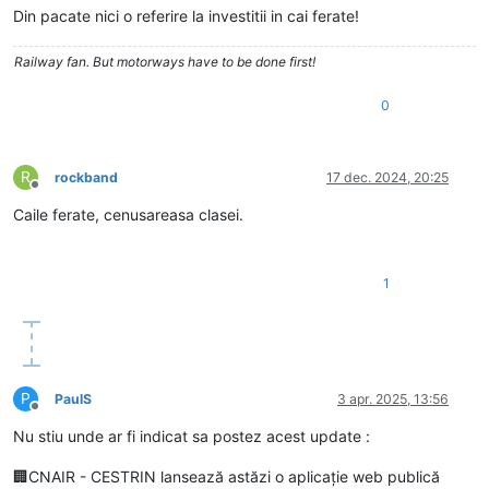
Din pacate nici o referire la investitii in cai ferate!
Railway fan. But motorways have to be done first!
0
R
rockband
17 dec. 2024, 20:25
Deconectat
Caile ferate, cenusareasa clasei.
1
P
PaulS
3 apr. 2025, 13:56
Deconectat
Nu stiu unde ar fi indicat sa postez acest update :
🏢CNAIR - CESTRIN lansează astăzi o aplicație web publică