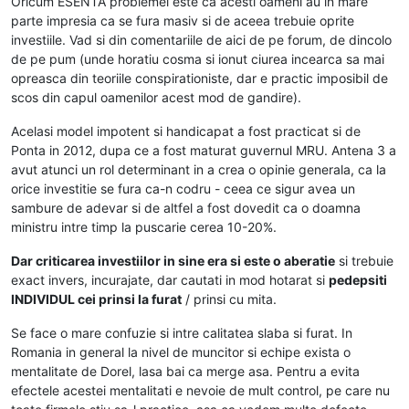
Oricum ESENTA problemei este ca acesti oameni au in mare
parte impresia ca se fura masiv si de aceea trebuie oprite
investiile. Vad si din comentariile de aici de pe forum, de dincolo
de pe pum (unde horatiu cosma si ionut ciurea incearca sa mai
opreasca din teoriile conspirationiste, dar e practic imposibil de
scos din capul oamenilor acest mod de gandire).
Acelasi model impotent si handicapat a fost practicat si de
Ponta in 2012, dupa ce a fost maturat guvernul MRU. Antena 3 a
avut atunci un rol determinant in a crea o opinie generala, ca la
orice investitie se fura ca-n codru - ceea ce sigur avea un
sambure de adevar si de altfel a fost dovedit ca o doamna
ministru intre timp la puscarie cerea 10-20%.
Dar criticarea investiilor in sine era si este o aberatie
si trebuie
exact invers, incurajate, dar cautati in mod hotarat si
pedepsiti
INDIVIDUL cei prinsi la furat
/ prinsi cu mita.
Se face o mare confuzie si intre calitatea slaba si furat. In
Romania in general la nivel de muncitor si echipe exista o
mentalitate de Dorel, lasa bai ca merge asa. Pentru a evita
efectele acestei mentalitati e nevoie de mult control, pe care nu