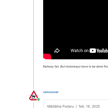
Railway fan. But motorways have to be done firs
vancouver
Conectat
Mădălina Podaru / feb. 16, 2025