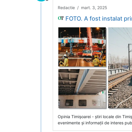
Deconectat
Redactie / mart. 3, 2025
FOTO. A fost instalat primul tablier metalic la Pasajul Popa Sapca pentru dublarea lini
Opinia Timișoarei - știri locale din Timi
evenimente și informații de interes publ