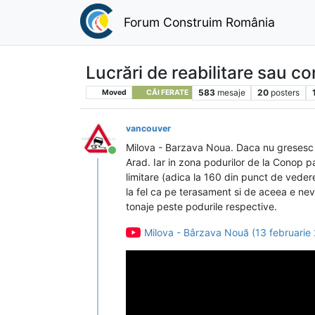
Forum Construim România
Lucrări de reabilitare sau co
583
mesaje
20
posters
Moved
CĂI FERATE
vancouver
Milova - Barzava Noua. Daca nu gresesc e
Conectat
Arad. Iar in zona podurilor de la Conop p
limitare (adica la 160 din punct de vede
la fel ca pe terasament si de aceea e nev
tonaje peste podurile respective.
Milova - Bârzava Nouă (13 februarie