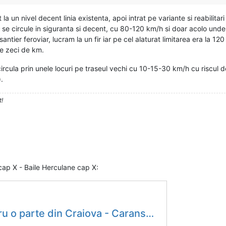
t la un nivel decent linia existenta, apoi intrat pe variante si reabilita
a se circule in siguranta si decent, cu 80-120 km/h si doar acolo und
tier feroviar, lucram la un fir iar pe cel alaturat limitarea era la 120 
pe zeci de km.
cula prin unele locuri pe traseul vechi cu 10-15-30 km/h cu riscul d
.
t!
cap X - Baile Herculane cap X:
o parte din Craiova - Caransebeș