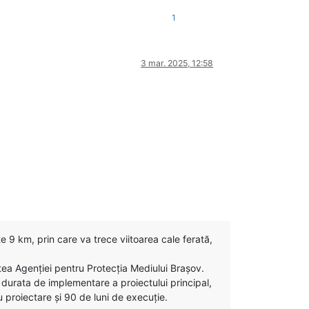
1
3 mar. 2025, 12:58
te 9 km, prin care va trece viitoarea cale ferată,
rtea Agenţiei pentru Protecţia Mediului Braşov.
durata de implementare a proiectului principal,
 proiectare şi 90 de luni de execuţie.