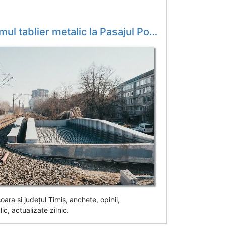
ei de cale ferata. Ultimele imagini de pe santierul de pe magistrala CFR ce se modernizeaza cu bani europeni pe...
șoara și județul Timiș, anchete, opinii,
ic, actualizate zilnic.