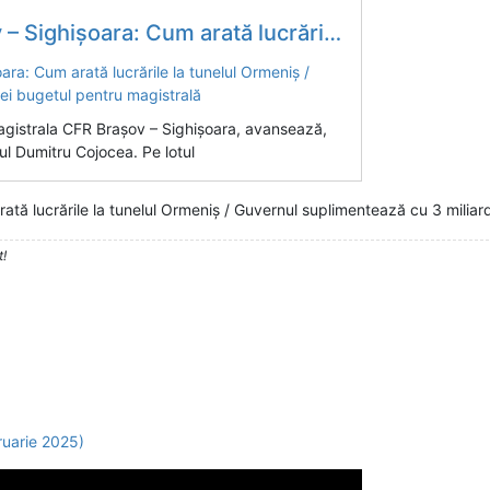
lul Ormeniș / Guvernul suplimentează cu 3 miliarde lei bugetul pentru magistrală
Magistrala CFR Brașov – Sighișoara, avansează,
ul Dumitru Cojocea. Pe lotul
rată lucrările la tunelul Ormeniș / Guvernul suplimentează cu 3 miliar
t!
ruarie 2025)