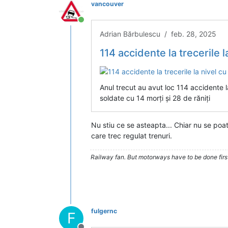
vancouver
Conectat
Adrian Bărbulescu / feb. 28, 2025
114 accidente la trecerile la nivel 
Anul trecut au avut loc 114 accidente la
soldate cu 14 morți și 28 de răniți
Nu stiu ce se asteapta... Chiar nu se po
care trec regulat trenuri.
Railway fan. But motorways have to be done firs
fulgernc
F