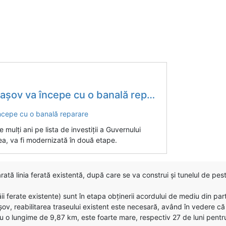
ov va începe cu o banală reparare
 mulţi ani pe lista de investiţii a Guvernului
ea, va fi modernizată în două etape.
rată linia ferată existentă, după care se va construi şi tunelul de pes
ăii ferate existente) sunt în etapa obţinerii acordului de mediu din pa
, reabilitarea traseului existent este necesară, având în vedere că 
cu o lungime de 9,87 km, este foarte mare, respectiv 27 de luni pentru