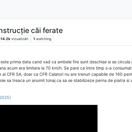
nstrucție căi ferate
114.2k
vizualizări
1
watching
ste prima data cand vad ca ambele fire sunt deschise si se circula 
ana acum era limitare la 70 km/h. Se pare ca intre timp s-a consumat
re al CFR SA, doar ca CFR Calatori nu are trenuri capabile de 160 pe
oie sa treaca un anumit tonaj ca sa se stabilizeze perna de piatra si
 2025)