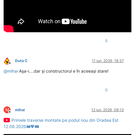
0
Duta C
11 iun. 2026, 18:37
Deconectat
@
mihai
Așa-i....dar și constructorul e în aceeași stare!
0
M
mihai
12 iun. 2026, 08:13
Deconectat
Primele traverse montate pe podul nou din Oradea Est
12.06.2026🚂💖🚃