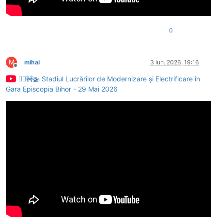
0
M
mihai
3 iun. 2026, 19:16
Deconectat
👷‍♂️🚧🚁 Stadiul Lucrărilor de Modernizare și Electrificare în
Gara Episcopia Bihor - 29 Mai 2026