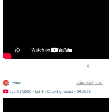
0
M
mihai
12 iun. 2026, 18:01
Deconectat
Lucrări M300 - Lot 3 - Caţa-Sighişoara - 06.2026