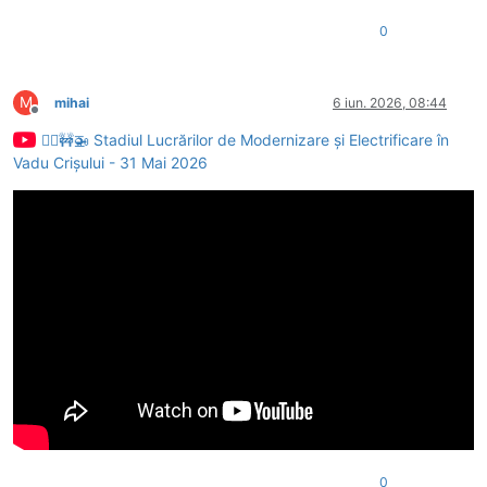
0
M
mihai
6 iun. 2026, 08:44
Deconectat
👷‍♂️🚧🚁 Stadiul Lucrărilor de Modernizare și Electrificare în
Vadu Crișului - 31 Mai 2026
0