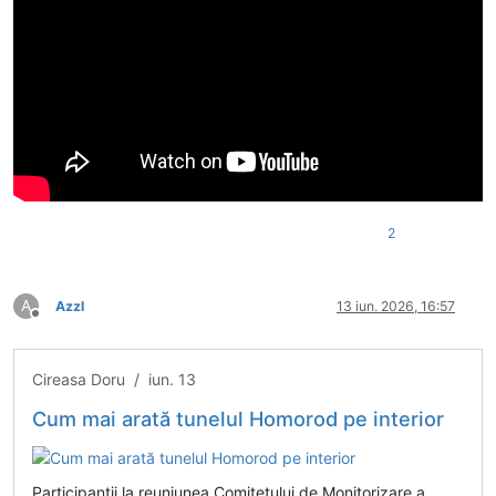
2
A
Azzl
13 iun. 2026, 16:57
Deconectat
Cireasa Doru / iun. 13
Cum mai arată tunelul Homorod pe interior
Participanții la reuniunea Comitetului de Monitorizare a