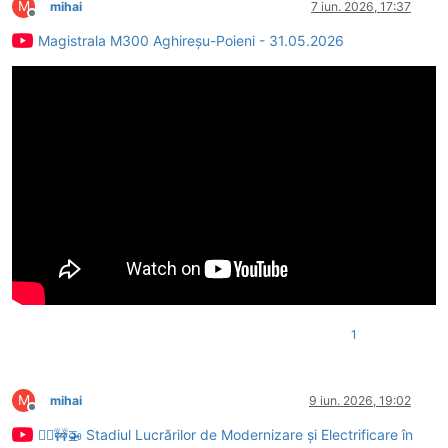
M
mihai
7 iun. 2026, 17:37
Deconectat
Magistrala M300 Aghireșu-Poieni - 31.05.2026
1
M
mihai
9 iun. 2026, 19:02
Deconectat
👷‍♂️🚧🚁 Stadiul Lucrărilor de Modernizare și Electrificare în