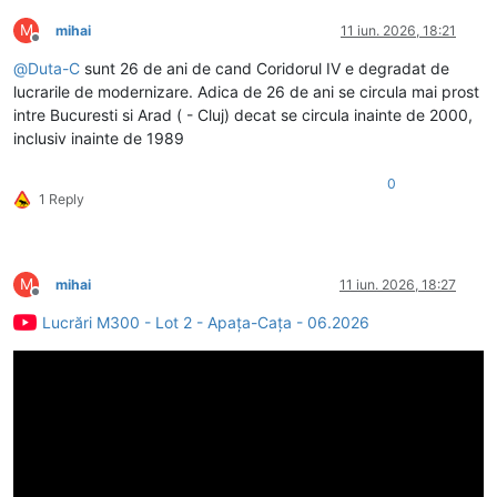
M
mihai
11 iun. 2026, 18:21
Deconectat
@
Duta-C
sunt 26 de ani de cand Coridorul IV e degradat de
lucrarile de modernizare. Adica de 26 de ani se circula mai prost
intre Bucuresti si Arad ( - Cluj) decat se circula inainte de 2000,
inclusiv inainte de 1989
0
1 Reply
M
mihai
11 iun. 2026, 18:27
Deconectat
Lucrări M300 - Lot 2 - Apața-Cața - 06.2026