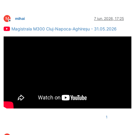
M
mihai
7 iun. 2026, 17:25
Deconectat
Magistrala M300 Cluj-Napoca-Aghireșu - 31.05.2026
1