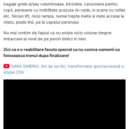
bagaje grele si/sau voluminoase, biciclete, carucioare pentru
copii, persoane cu mobilitate scazuta (in carje, in scane cu rotile)
etc. Niciun lift, nicio rampa, numai trepte inalte si niste accese la
misto, peste linii, pe la capatul peronului.
Nu mai vorbim de faptul ca nu exista nicio viziune despre
imbarcare la nivel de pe peron direct in tren.
Zici ca e o reabilitare facuta special ca nu cumva oamenii sa
foloseasca trenul dupa finalizare!
GARA SIMERIA. Ani de lucrări, transformare spectaculoasă a
stației CFR