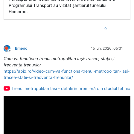
Programului Transport au vizitat șantierul tunelului
Homorod.
0
Emeric
15 iun. 2026, 05:31
Deconectat
Cum va funcționa trenul metropolitan Iași: trasee, stații și
frecvența trenurilor
https://apix.ro/video-cum-va-functiona-trenul-metropolitan-iasi-
trasee-statii-si-frecventa-trenurilor/
Trenul metropolitan Iași - detalii în premieră din studiul tehnic