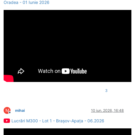
Oradea - 01 Iunie 2026
3
M
mihai
10 iun. 2026, 16:48
Deconectat
Lucrări M300 - Lot 1 - Brașov-Apața - 06.2026