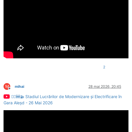
2
M
mihai
28 mai 2026, 20:45
Deconectat
👷‍♂️🚧🚁 Stadiul Lucrărilor de Modernizare și Electrificare în
Gara Aleșd - 26 Mai 2026