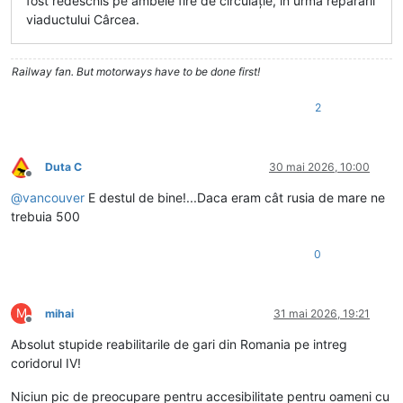
fost redeschis pe ambele fire de circulație, în urma reparării
viaductului Cârcea.
Railway fan. But motorways have to be done first!
2
Duta C
30 mai 2026, 10:00
Deconectat
@
vancouver
E destul de bine!...Daca eram cât rusia de mare ne
trebuia 500
0
M
mihai
31 mai 2026, 19:21
Deconectat
Absolut stupide reabilitarile de gari din Romania pe intreg
coridorul IV!
Niciun pic de preocupare pentru accesibilitate pentru oameni cu