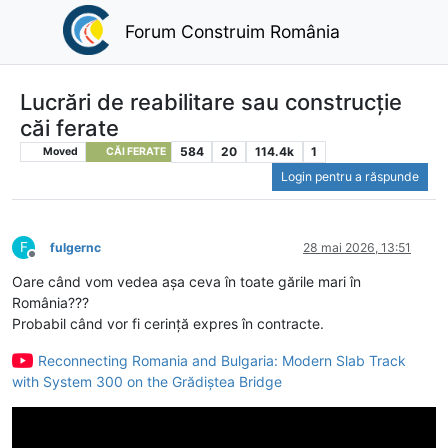
Forum Construim România
Lucrări de reabilitare sau construcție
căi ferate
584
20
114.4k
1
Moved
CĂI FERATE
Login pentru a răspunde
F
fulgernc
28 mai 2026, 13:51
Deconectat
Oare când vom vedea așa ceva în toate gările mari în
România???
Probabil când vor fi cerință expres în contracte.
Reconnecting Romania and Bulgaria: Modern Slab Track
with System 300 on the Grădiștea Bridge