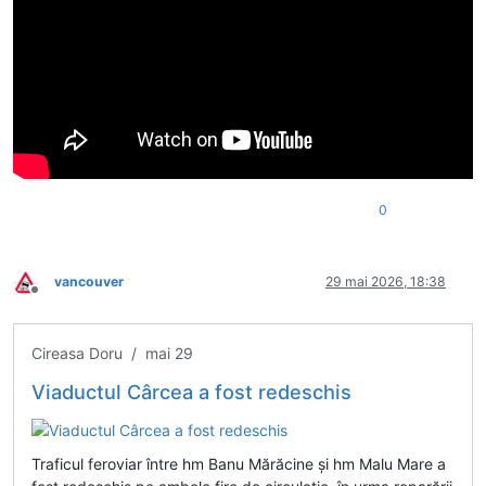
0
vancouver
29 mai 2026, 18:38
Deconectat
Cireasa Doru / mai 29
Viaductul Cârcea a fost redeschis
Traficul feroviar între hm Banu Mărăcine și hm Malu Mare a