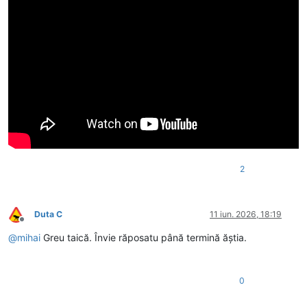
2
Duta C
11 iun. 2026, 18:19
Deconectat
@
mihai
Greu taică. Învie răposatu până termină ăștia.
0