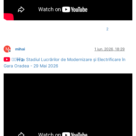
2
M
mihai
1 iun. 2026, 18:29
Deconectat
👷‍♂️🚧🚁 Stadiul Lucrărilor de Modernizare și Electrificare în
Gara Oradea - 29 Mai 2026