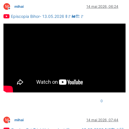
M
mihai
14 mai 2026, 06:24
Deconectat
Episcopia Bihor- 13.05.2026 🚦🚩🚂🏗🚩
0
M
mihai
14 mai 2026, 07:44
Deconectat