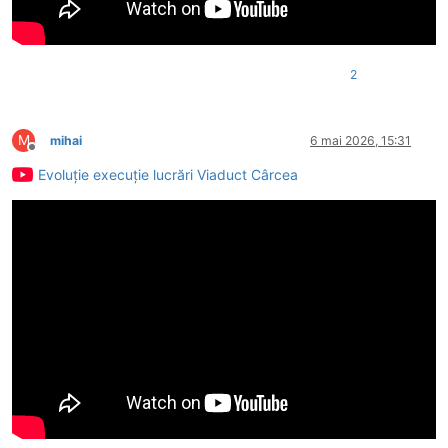
2
M
mihai
6 mai 2026, 15:31
Deconectat
Evoluție execuție lucrări Viaduct Cârcea