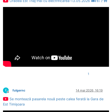
Oradea Est Triaj-Hai cu electrificarea-13.05.2026 🚂🚦🏗🚩🚧
1
F
fulgernc
14 mai 2026, 16:19
Deconectat
Se montează pasarela nouă peste calea ferată la Gara de
Est Timișoara