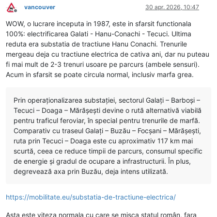
vancouver
30 apr. 2026, 10:47
Deconectat
WOW, o lucrare inceputa in 1987, este in sfarsit functionala
100%: electrificarea Galati - Hanu-Conachi - Tecuci. Ultima
reduta era substatia de tractiune Hanu Conachi. Trenurile
mergeau deja cu tractiune electrica de cativa ani, dar nu puteau
fi mai mult de 2-3 trenuri usoare pe parcurs (ambele sensuri).
Acum in sfarsit se poate circula normal, inclusiv marfa grea.
Prin operaționalizarea substației, sectorul Galați – Barboși –
Tecuci – Doaga – Mărășești devine o rută alternativă viabilă
pentru traficul feroviar, în special pentru trenurile de marfă.
Comparativ cu traseul Galați – Buzău – Focșani – Mărășești,
ruta prin Tecuci – Doaga este cu aproximativ 117 km mai
scurtă, ceea ce reduce timpii de parcurs, consumul specific
de energie și gradul de ocupare a infrastructurii. În plus,
degrevează axa prin Buzău, deja intens utilizată.
https://mobilitate.eu/substatia-de-tractiune-electrica/
Asta este viteza normala cu care se misca statul român, fara