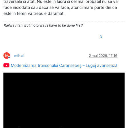
traversele si atat. Nu este in lucru si cel mai probabil nu se va
face niciodata sau daca se va face, atunci mare parte din ce
este in teren va trebuie daramat.
Railway fan. But motorways have to be done first!
3
M
mihai
2 mai 2026, 17:16
Deconectat
Modernizarea tronsonului Caransebeș – Lugoj avansează