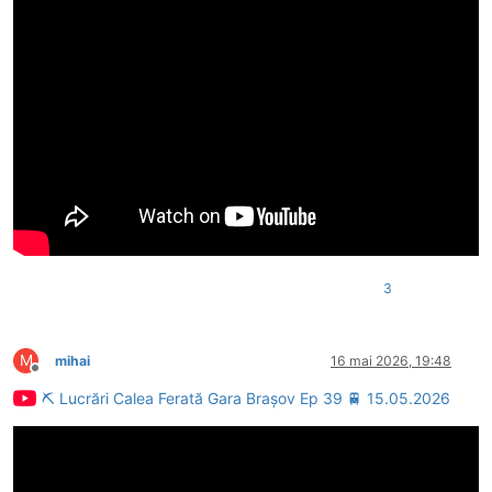
3
M
mihai
16 mai 2026, 19:48
Deconectat
⛏ Lucrări Calea Ferată Gara Brașov Ep 39 🚆 15.05.2026