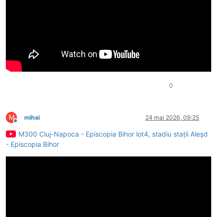
0
M
mihai
24 mai 2026, 09:25
Deconectat
M300 Cluj-Napoca - Episcopia Bihor lot4, stadiu stații Aleșd
- Episcopia Bihor