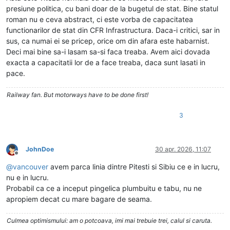
presiune politica, cu bani doar de la bugetul de stat. Bine statul
roman nu e ceva abstract, ci este vorba de capacitatea
functionarilor de stat din CFR Infrastructura. Daca-i critici, sar in
sus, ca numai ei se pricep, orice om din afara este habarnist.
Deci mai bine sa-i lasam sa-si faca treaba. Avem aici dovada
exacta a capacitatii lor de a face treaba, daca sunt lasati in
pace.
Railway fan. But motorways have to be done first!
3
JohnDoe
30 apr. 2026, 11:07
Deconectat
@
vancouver
avem parca linia dintre Pitesti si Sibiu ce e in lucru,
nu e in lucru.
Probabil ca ce a inceput pingelica plumbuitu e tabu, nu ne
apropiem decat cu mare bagare de seama.
Culmea optimismului: am o potcoava, imi mai trebuie trei, calul si caruta.