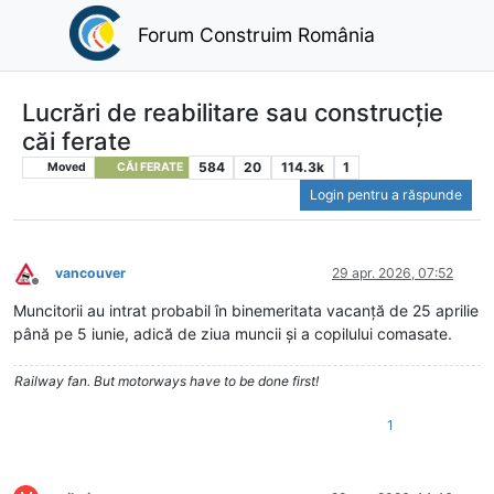
Forum Construim România
Lucrări de reabilitare sau construcție
căi ferate
584
20
114.3k
1
Moved
CĂI FERATE
Login pentru a răspunde
vancouver
29 apr. 2026, 07:52
Deconectat
Muncitorii au intrat probabil în binemeritata vacanță de 25 aprilie
până pe 5 iunie, adică de ziua muncii și a copilului comasate.
Railway fan. But motorways have to be done first!
1