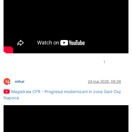
1
M
mihai
24 mai 2026, 08:36
Deconectat
Magistrala CFR - Progresul modernizarii in zona Garii Cluj
Napoca