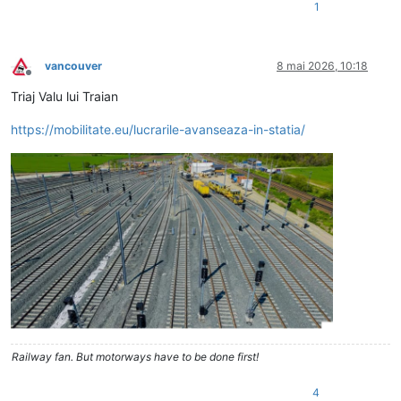
1
vancouver
8 mai 2026, 10:18
Deconectat
Triaj Valu lui Traian
https://mobilitate.eu/lucrarile-avanseaza-in-statia/
Railway fan. But motorways have to be done first!
4