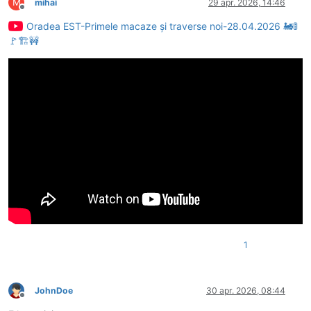
M
mihai
29 apr. 2026, 14:46
Deconectat
Oradea EST-Primele macaze și traverse noi-28.04.2026 🚂🚦
🚩🏗🚧
1
JohnDoe
30 apr. 2026, 08:44
Deconectat