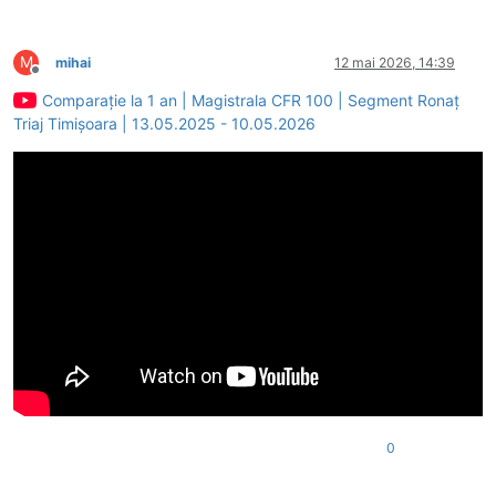
M
mihai
12 mai 2026, 14:39
Deconectat
Comparație la 1 an | Magistrala CFR 100 | Segment Ronaț
Triaj Timișoara | 13.05.2025 - 10.05.2026
0