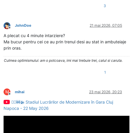
3
JohnDoe
21 mai 2026, 07:05
Deconectat
A plecat cu 4 minute intarziere?
Ma bucur pentru cei ce au prin trenul desi au stat in ambuteiaje
prin oras.
Culmea optimismului: am o potcoava, imi mai trebuie trei, calul si caruta.
1
M
mihai
23 mai 2026, 20:23
Deconectat
👷‍♂️🚧🚁 Stadiul Lucrărilor de Modernizare în Gara Cluj
Napoca - 22 May 2026