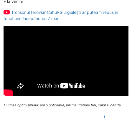
E la vecini
Tronsonul feroviar Cahul-Giurgiulești ar putea fi repus în
funcțiune începând cu 7 mai
Culmea optimismului: am o potcoava, imi mai trebuie trei, calul si caruta.
1