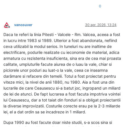
0
vancouver
30 apr. 2026, 13:24
Deconectat
Daca te referi la linia Pitesti - Valcele - Rm. Valcea, aceea a fost
in lucru intre 1983 si 1989. Ulterior a fost abandonata, nefiind
ceva utilizabil la modul serios. In tuneluri nu are inaltime de
electrificare, podurile realizate cu ieconomie de material, adica
armatura cu rezistenta insuficienta, sina era de cea mai proasta
calitate, umpluturile facute aiurea de o luau la vale, chiar si
piciorele unor poduri au luat-o la vale, ceea ce inseamna
darâmare si refacere din temelii. Totul a fost proiectat pentru
viteze mici, la nivel de anii 1880, nu 1980. Aia a fost una din
lucrarile de care Ceausescu si-a batut joc, ingropand un miliard
de lei de atunci. De fapt lucrarea a fost facuta impotriva vointei
lui Ceausescu, dar a tot taiat din fonduri si a obligat proiectantii
la diverse improvizatii. Costurile corecte erau pe la 2-3 miliarde
lei, el a dat ordin sa se incadreze in 1 miliard.
Dupa 1990 au fost facute doar niste studii, s-a scos sina si