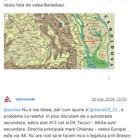
Vaslui fata de valea Barladului .
1
vancouver
26 mar. 2026, 12:00
Deconectat
@
arwise
Nu e rea ideea, dar cum spune si
@
daniel22_22
, e
problema cu relieful. In plus discutam de o autostrada
secundara, adica atat A13 cat si DX Tecuci - Albita sunt
secundare. Directia principala mare Chisinau - vestul Europei
este via A8. Nu are rost sa le facem inca o legatura prin Brasov