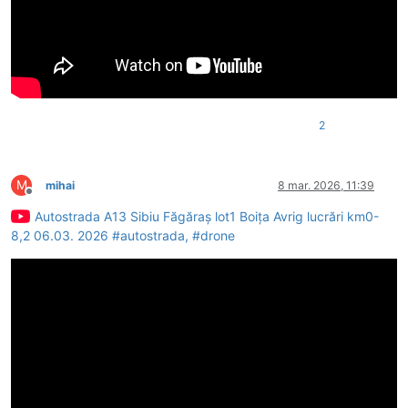
2
M
mihai
8 mar. 2026, 11:39
Deconectat
Autostrada A13 Sibiu Făgăraș lot1 Boița Avrig lucrări km0-
8,2 06.03. 2026 #autostrada, #drone