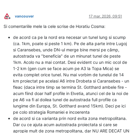
vancouver
17 mar. 2026, 09:51
Deconectat
Si comentariile mele la cele scrise de Horatiu Cosma:
de acord ca pe la nord era necesar un tunel lung si scump
(ca. 1km, poate si peste 1 km). Pe de alta parte intre Lugoj
si Caransebes, unde DN-ul merge bine mersi pe câmp,
autostrada va "beneficia" de un minunat tunel de peste
1km. Acolo nu a mai contat. Desi evident cu un mic ocol de
1-2 km (gen cum se face acum pe A3 la Topa Mica) se
evita complet orice tunel. Nu mai vorbim de tunelul de 14
km proiectat pe acelasi A6 intre Drobeta si Caransebes - un
fleac (daca intre timp se termina St. Gotthard ambele fire -
acum fiind doar half profile in Elvetia, atunci cel de la noi de
pe A6 va fi al doilea tunel de autostrada full profile ca
lungime din Europa, St. Gotthard avand 15km). Deci pe ici
pe colo strategia Romaniei e incoerenta
de acord si ca varianta prin nord evita zona metropolitana.
Dar cu ce ajuta acum autostrada proiectata si care se
apropie mult de zona metropolitana, dar NU ARE DECAT UN