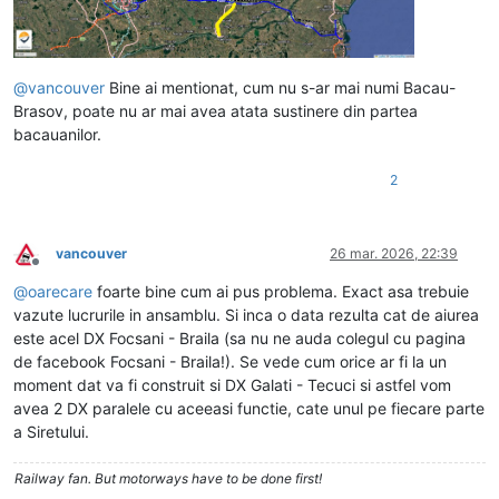
@
vancouver
Bine ai mentionat, cum nu s-ar mai numi Bacau-
Brasov, poate nu ar mai avea atata sustinere din partea
bacauanilor.
2
vancouver
26 mar. 2026, 22:39
Deconectat
@
oarecare
foarte bine cum ai pus problema. Exact asa trebuie
vazute lucrurile in ansamblu. Si inca o data rezulta cat de aiurea
este acel DX Focsani - Braila (sa nu ne auda colegul cu pagina
de facebook Focsani - Braila!). Se vede cum orice ar fi la un
moment dat va fi construit si DX Galati - Tecuci si astfel vom
avea 2 DX paralele cu aceeasi functie, cate unul pe fiecare parte
a Siretului.
Railway fan. But motorways have to be done first!