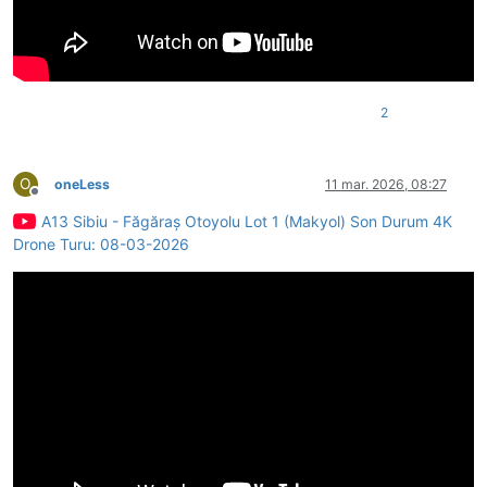
2
O
oneLess
11 mar. 2026, 08:27
Deconectat
A13 Sibiu - Făgăraș Otoyolu Lot 1 (Makyol) Son Durum 4K
Drone Turu: 08-03-2026