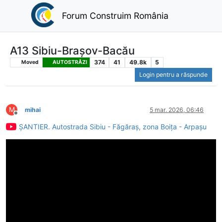
Forum Construim România
A13 Sibiu-Brașov-Bacău
374
41
49.8k
5
Moved
AUTOSTRĂZI
Login pentru a răspunde
M
mihai
5 mar. 2026, 06:46
Deconectat
ȘANTIER. Autostrada Sibiu - Făgăraș, zona Boița - Arpașu