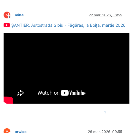
M
mihai
22 mar. 2026, 18:55
Deconectat
ȘANTIER. Autostrada Sibiu - Făgăraș, la Boița, martie 2026
1
A
arwise
26 mar. 2026, 09:55