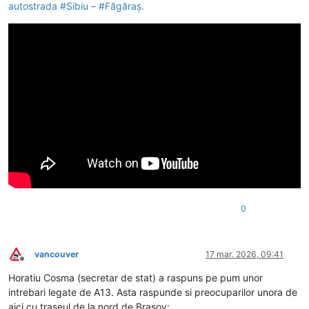
autostrada #Sibiu – #Făgăraș.
0
vancouver
17 mar. 2026, 09:41
Deconectat
Horatiu Cosma (secretar de stat) a raspuns pe pum unor
intrebari legate de A13. Asta raspunde si preocuparilor unora de
aici cu traseul de la nord de Brasov: