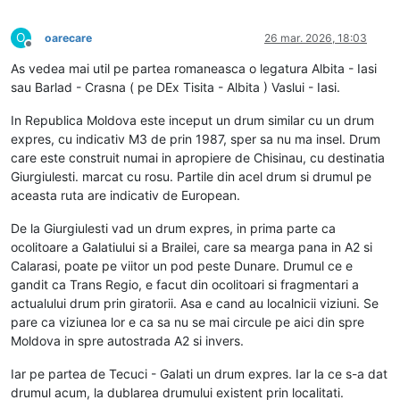
O
oarecare
26 mar. 2026, 18:03
Deconectat
As vedea mai util pe partea romaneasca o legatura Albita - Iasi
sau Barlad - Crasna ( pe DEx Tisita - Albita ) Vaslui - Iasi.
In Republica Moldova este inceput un drum similar cu un drum
expres, cu indicativ M3 de prin 1987, sper sa nu ma insel. Drum
care este construit numai in apropiere de Chisinau, cu destinatia
Giurgiulesti. marcat cu rosu. Partile din acel drum si drumul pe
aceasta ruta are indicativ de European.
De la Giurgiulesti vad un drum expres, in prima parte ca
ocolitoare a Galatiului si a Brailei, care sa mearga pana in A2 si
Calarasi, poate pe viitor un pod peste Dunare. Drumul ce e
gandit ca Trans Regio, e facut din ocolitoari si fragmentari a
actualului drum prin giratorii. Asa e cand au localnicii viziuni. Se
pare ca viziunea lor e ca sa nu se mai circule pe aici din spre
Moldova in spre autostrada A2 si invers.
Iar pe partea de Tecuci - Galati un drum expres. Iar la ce s-a dat
drumul acum, la dublarea drumului existent prin localitati.