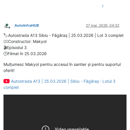
1
AutoInfraHUB
27 mar. 2026, 04:32
Deconectat
🏷️Autostrada A13 Sibiu - Făgăraș | 25.03.2026 | Lot 3 complet
👷‍♂️Constructor: Makyol
🎬Episodul 3
🕒Filmat în 25.03.2026
Mulțumesc Makyol pentru accesul în santier și pentru suportul
oferit!
Autostrada A13 | 25.03.2026 | Sibiu - Făgăraș : Lotul 3
complet