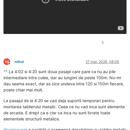
5
M
mihai
27 mar. 2026, 08:06
Deconectat
^^ La 4:02 si 4:20 sunt doua pasaje care pare ca nu au pile
intermediare intre culee, dar au lungimi de peste 100m. Nu-mi
dau seama exact, dar as zice undeva intre 120 si 150m fiecare,
poate chiar mai mult.
La pasajul de la 4:20 se vad deja suportii temporari pentru
montarea tablierului metalic. Ceea ce nu vad inca sunt elemente
de arcada. E drept ca e clar ca inca nu sunt livrate toate
elementele structurii metalice.
@
vancouver
e posibila o asemenea deschidere cu tablier metalic