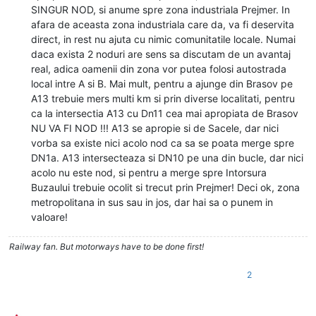
SINGUR NOD, si anume spre zona industriala Prejmer. In
afara de aceasta zona industriala care da, va fi deservita
direct, in rest nu ajuta cu nimic comunitatile locale. Numai
daca exista 2 noduri are sens sa discutam de un avantaj
real, adica oamenii din zona vor putea folosi autostrada
local intre A si B. Mai mult, pentru a ajunge din Brasov pe
A13 trebuie mers multi km si prin diverse localitati, pentru
ca la intersectia A13 cu Dn11 cea mai apropiata de Brasov
NU VA FI NOD !!! A13 se apropie si de Sacele, dar nici
vorba sa existe nici acolo nod ca sa se poata merge spre
DN1a. A13 intersecteaza si DN10 pe una din bucle, dar nici
acolo nu este nod, si pentru a merge spre Intorsura
Buzaului trebuie ocolit si trecut prin Prejmer! Deci ok, zona
metropolitana in sus sau in jos, dar hai sa o punem in
valoare!
Railway fan. But motorways have to be done first!
2