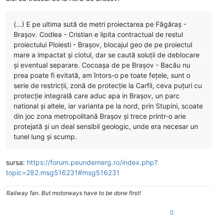
(...) E pe ultima sută de metri proiectarea pe Făgăraș -
Brașov. Codlea - Cristian e lipita contractual de restul
proiectului Ploiesti - Brașov, blocajul geo de pe proiectul
mare a impactat și ciotul, dar se caută soluții de deblocare
și eventual separare. Cocoașa de pe Brașov - Bacău nu
prea poate fi evitată, am întors-o pe toate fețele, sunt o
serie de restricții, zonă de protecție la Carfil, ceva puțuri cu
protecție integrală care aduc apa in Brașov, un parc
national și altele, iar varianta pe la nord, prin Stupini, scoate
din joc zona metropolitană Brașov și trece printr-o arie
protejată și un deal sensibil geologic, unde era necesar un
tunel lung și scump.
sursa:
https://forum.peundemerg.ro/index.php?
topic=282.msg516231#msg516231
Railway fan. But motorways have to be done first!
0