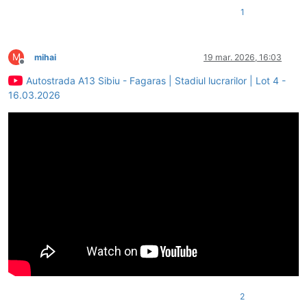
1
M
mihai
19 mar. 2026, 16:03
Deconectat
Autostrada A13 Sibiu - Fagaras | Stadiul lucrarilor | Lot 4 -
16.03.2026
2