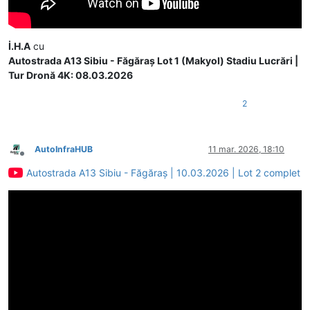
İ.H.A
cu
Autostrada A13 Sibiu - Făgăraș Lot 1 (Makyol) Stadiu Lucrări |
Tur Dronă 4K: 08.03.2026
2
AutoInfraHUB
11 mar. 2026, 18:10
Deconectat
Autostrada A13 Sibiu - Făgăraș | 10.03.2026 | Lot 2 complet