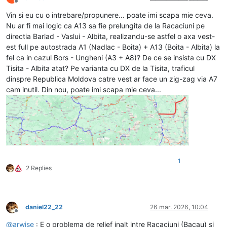
Deconectat
Vin si eu cu o intrebare/propunere... poate imi scapa mie ceva.
Nu ar fi mai logic ca A13 sa fie prelungita de la Racaciuni pe
directia Barlad - Vaslui - Albita, realizandu-se astfel o axa vest-
est full pe autostrada A1 (Nadlac - Boita) + A13 (Boita - Albita) la
fel ca in cazul Bors - Ungheni (A3 + A8)? De ce se insista cu DX
Tisita - Albita atat? Pe varianta cu DX de la Tisita, traficul
dinspre Republica Moldova catre vest ar face un zig-zag via A7
cam inutil. Din nou, poate imi scapa mie ceva...
1
2 Replies
daniel22_22
26 mar. 2026, 10:04
Deconectat
@
arwise
: E o problema de relief inalt intre Racaciuni (Bacau) si