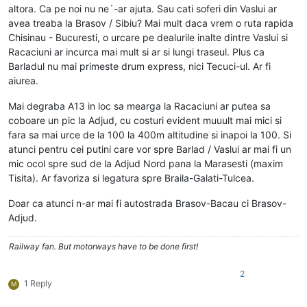
altora. Ca pe noi nu ne´-ar ajuta. Sau cati soferi din Vaslui ar
avea treaba la Brasov / Sibiu? Mai mult daca vrem o ruta rapida
Chisinau - Bucuresti, o urcare pe dealurile inalte dintre Vaslui si
Racaciuni ar incurca mai mult si ar si lungi traseul. Plus ca
Barladul nu mai primeste drum express, nici Tecuci-ul. Ar fi
aiurea.
Mai degraba A13 in loc sa mearga la Racaciuni ar putea sa
coboare un pic la Adjud, cu costuri evident muuult mai mici si
fara sa mai urce de la 100 la 400m altitudine si inapoi la 100. Si
atunci pentru cei putini care vor spre Barlad / Vaslui ar mai fi un
mic ocol spre sud de la Adjud Nord pana la Marasesti (maxim
Tisita). Ar favoriza si legatura spre Braila-Galati-Tulcea.
Doar ca atunci n-ar mai fi autostrada Brasov-Bacau ci Brasov-
Adjud.
Railway fan. But motorways have to be done first!
2
1 Reply
M