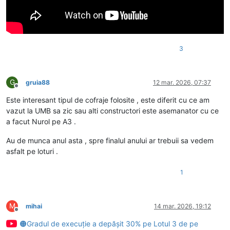
3
G
gruia88
12 mar. 2026, 07:37
Deconectat
Este interesant tipul de cofraje folosite , este diferit cu ce am
vazut la UMB sa zic sau alti constructori este asemanator cu ce
a facut Nurol pe A3 .
Au de munca anul asta , spre finalul anului ar trebuii sa vedem
asfalt pe loturi .
1
M
mihai
14 mar. 2026, 19:12
Deconectat
🟠Gradul de execuție a depășit 30% pe Lotul 3 de pe