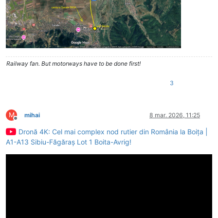
Railway fan. But motorways have to be done first!
3
M
mihai
8 mar. 2026, 11:25
Deconectat
Dronă 4K: Cel mai complex nod rutier din România la Boița |
A1-A13 Sibiu-Făgăraș Lot 1 Boita-Avrig!