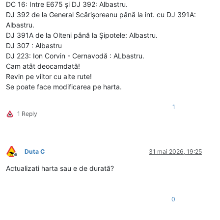
DC 16: Intre E675 și DJ 392: Albastru.
DJ 392 de la General Scărișoreanu până la int. cu DJ 391A:
Albastru.
DJ 391A de la Olteni până la Șipotele: Albastru.
DJ 307 : Albastru
DJ 223: Ion Corvin - Cernavodă : ALbastru.
Cam atât deocamdată!
Revin pe viitor cu alte rute!
Se poate face modificarea pe harta.
1
1 Reply
Duta C
31 mai 2026, 19:25
Deconectat
Actualizati harta sau e de durată?
0