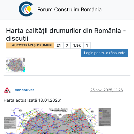
Forum Construim România
Harta calității drumurilor din România -
discuții
21
7
1.9k
1
AUTOSTRĂZI ȘI DRUMURI
Login pentru a răspunde
vancouver
25 nov. 2025, 11:26
Deconectat
Harta actualizată 18.01.2026: