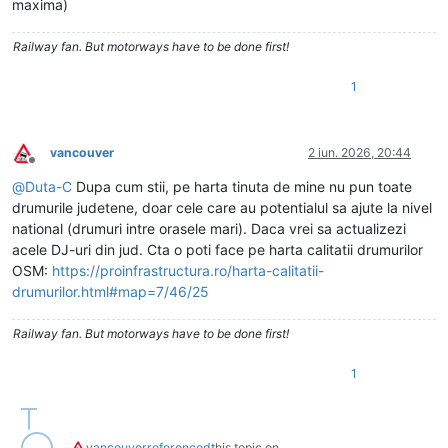
maxima)
Railway fan. But motorways have to be done first!
1
vancouver
2 iun. 2026, 20:44
Deconectat
@
Duta-C
Dupa cum stii, pe harta tinuta de mine nu pun toate
drumurile judetene, doar cele care au potentialul sa ajute la nivel
national (drumuri intre orasele mari). Daca vrei sa actualizezi
acele DJ-uri din jud. Cta o poti face pe harta calitatii drumurilor
OSM:
https://proinfrastructura.ro/harta-calitatii-
drumurilor.html#map=7/46/25
Railway fan. But motorways have to be done first!
1
vancouver
referenced
this topic on