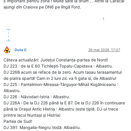
E important pentru zonă ! Multe sate la drum ... Altfel la Caracal
ajungi din Craiova pe DN6 pe lîngă Ford.
1
Duta C
26 mai 2026, 17:07
Deconectat
Câteva actualizări: Județul Constanța-partea de Nord!
DJ 223 : de la E 60 Tichilești-Topalu-Capidava : Albastru.
DJ 226B acum se reface de la zero. Acum tasau terasamentul
de piatra spartă! Cam in 2 luni zic va fi gata si, de Albastru!
DJ 225 : Pantelimon-Mireasa-Târgușor-Mihail Kogălniceanu :
Albastru.
DJ 226 : Năvodari-Istria : Albastru.
DJ 226A : De la DJ 226 până la E 87. De la DJ 226 în continuare
până la Orașul Antic Histria : Albastru (este țiplă. DJ-ul trece
printre lacul Nuntași și Histria)
Partea de Sud!
DJ 391: Mangalia-Negru Vodă: Albastru.