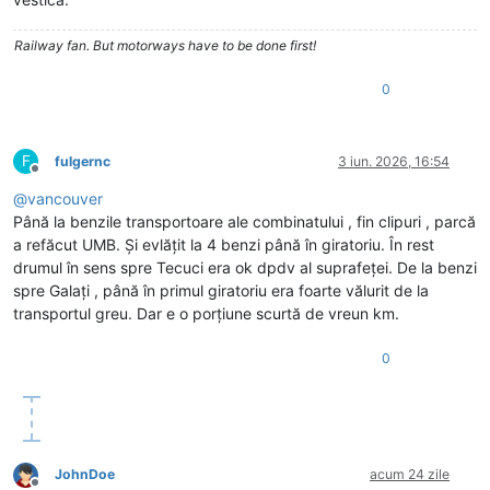
Railway fan. But motorways have to be done first!
0
F
fulgernc
3 iun. 2026, 16:54
Deconectat
@
vancouver
Până la benzile transportoare ale combinatului , fin clipuri , parcă
a refăcut UMB. Și evlățit la 4 benzi până în giratoriu. În rest
drumul în sens spre Tecuci era ok dpdv al suprafeței. De la benzi
spre Galați , până în primul giratoriu era foarte vălurit de la
transportul greu. Dar e o porțiune scurtă de vreun km.
0
JohnDoe
acum 24 zile