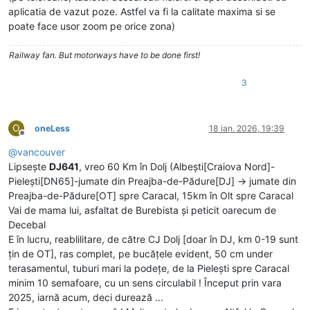
aplicatia de vazut poze. Astfel va fi la calitate maxima si se
poate face usor zoom pe orice zona)
Railway fan. But motorways have to be done first!
3
O
oneLess
18 ian. 2026, 19:39
Deconectat
@
vancouver
Lipsește
DJ641
, vreo 60 Km în Dolj (Albești[Craiova Nord]-
Pielești[DN65]-jumate din Preajba-de-Pădure[DJ] -> jumate din
Preajba-de-Pădure[OT] spre Caracal, 15km în Olt spre Caracal
Vai de mama lui, asfaltat de Burebista și peticit oarecum de
Decebal
E în lucru, reablilitare, de către CJ Dolj [doar în DJ, km 0-19 sunt
țin de OT], ras complet, pe bucățele evident, 50 cm under
terasamentul, tuburi mari la podețe, de la Pielești spre Caracal
minim 10 semafoare, cu un sens circulabil ! Început prin vara
2025, iarnă acum, deci durează ...