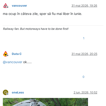
vancouver
31 mai 2026, 19:26
Deconectat
ma ocup în câteva zile, sper să fiu mai liber în iunie.
Railway fan. But motorways have to be done first!
1
Duta C
31 mai 2026, 20:25
Deconectat
@
vancouver
ok.....
0
O
oneLess
2 iun. 2026, 10:52
Deconectat