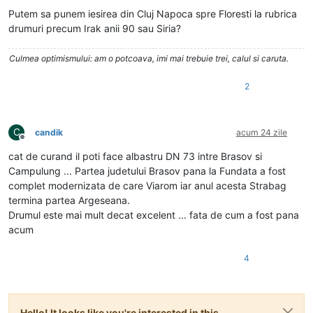
Deconectat
Putem sa punem iesirea din Cluj Napoca spre Floresti la rubrica
drumuri precum Irak anii 90 sau Siria?
Culmea optimismului: am o potcoava, imi mai trebuie trei, calul si caruta.
2
C
candik
acum 24 zile
Deconectat
cat de curand il poti face albastru DN 73 intre Brasov si
Campulung ... Partea judetului Brasov pana la Fundata a fost
complet modernizata de care Viarom iar anul acesta Strabag
termina partea Argeseana.
Drumul este mai mult decat excelent ... fata de cum a fost pana
acum
4
Hello! It looks like you're interested in this