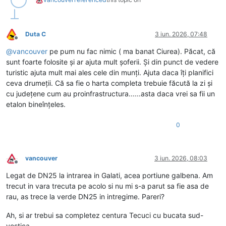
Duta C
3 iun. 2026, 07:48
Deconectat
@
vancouver
pe pum nu fac nimic ( ma banat Ciurea). Păcat, că
sunt foarte folosite și ar ajuta mult șoferii. Și din punct de vedere
turistic ajuta mult mai ales cele din munți. Ajuta daca îți planifici
ceva drumeții. Că sa fie o harta completa trebuie făcută la zi și
cu județene cum au proinfrastructura......asta daca vrei sa fii un
etalon bineînțeles.
0
vancouver
3 iun. 2026, 08:03
Deconectat
Legat de DN25 la intrarea in Galati, acea portiune galbena. Am
trecut in vara trecuta pe acolo si nu mi s-a parut sa fie asa de
rau, as trece la verde DN25 in intregime. Pareri?
Ah, si ar trebui sa completez centura Tecuci cu bucata sud-
vestica.