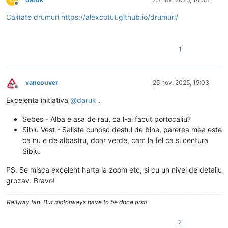
Deconectat
Calitate drumuri https://alexcotut.github.io/drumuri/
1
vancouver
25 nov. 2025, 15:03
Deconectat
Excelenta initiativa
@
daruk
.
Sebes - Alba e asa de rau, ca l-ai facut portocaliu?
Sibiu Vest - Saliste cunosc destul de bine, parerea mea este
ca nu e de albastru, doar verde, cam la fel ca si centura
Sibiu.
PS. Se misca excelent harta la zoom etc, si cu un nivel de detaliu
grozav. Bravo!
Railway fan. But motorways have to be done first!
2