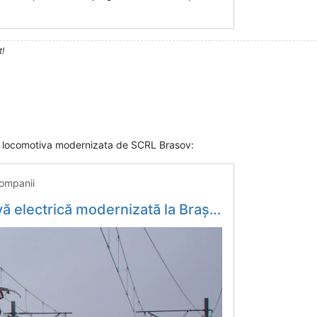
t!
a locomotiva modernizata de SCRL Brasov:
ompanii
RR a tractat 16 vagoane, cu 160 km/h, pe relația București - Fetești - Economica.net