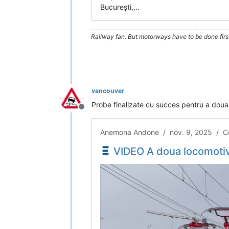
București,...
Railway fan. But motorways have to be done firs
vancouver
Probe finalizate cu succes pentru a dou
Deconectat
Anemona Andone / nov. 9, 2025 / C
VIDEO A doua locomotivă electrică modernizată la Brașov prin PN