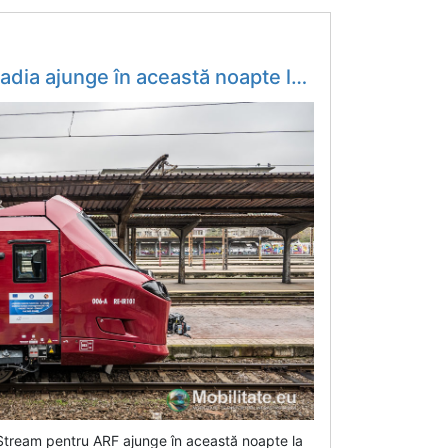
 timp ramele 6 și 7 sunt în faza de testare pentru a fi predate către CFR Căltători - Mobilitate.eu
Stream pentru ARF ajunge în această noapte la