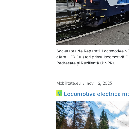
Societatea de Reparații Locomotive SC
către CFR Călători prima locomotivă E
Redresare și Reziliență (PNRR).
Mobilitate.eu / nov. 12, 2025
Locomotiva electrică modernizată la SCRL Brașov a traversat pentru prim