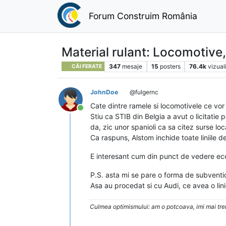
Forum Construim România
Material rulant: Locomotive
347
mesaje
15
posters
76.4k
vizual
CĂI FERATE
JohnDoe
@fulgernc
Cate dintre ramele si locomotivele ce vor
Conectat
Stiu ca STIB din Belgia a avut o licitatie
da, zic unor spanioli ca sa citez surse loc
Ca raspuns, Alstom inchide toate liniile d
E interesant cum din punct de vedere econ
P.S. asta mi se pare o forma de subvention
Asa au procedat si cu Audi, ce avea o lini
Culmea optimismului: am o potcoava, imi mai trebu