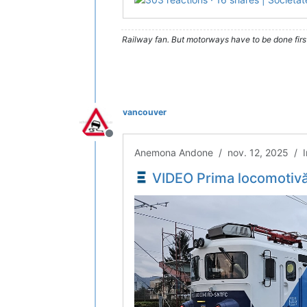
Railway fan. But motorways have to be done firs
vancouver
Deconectat
Anemona Andone / nov. 12, 2025 / Inv
VIDEO Prima locomotivă electrică modernizată la 