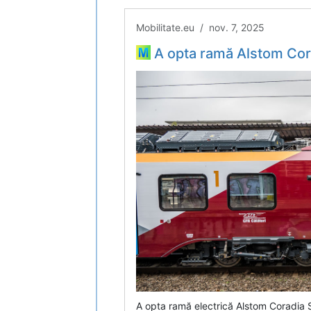
Mobilitate.eu / nov. 7, 2025
A opta ramă Alstom Coradia ajunge în această noapte la București. În același
A opta ramă electrică Alstom Coradia 