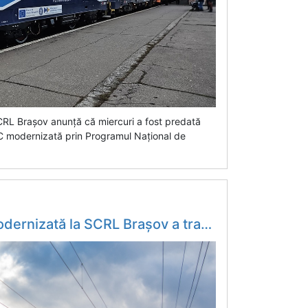
RL Brașov anunță că miercuri a fost predată
C modernizată prin Programul Național de
a dată Carpații cu trenuri cu călători. Urmeaza alte 4 pana la finalul anului - Mobilitate.eu