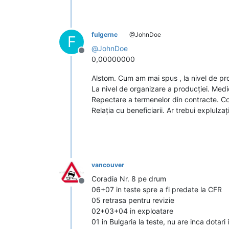
fulgernc
@JohnDoe
F
@
JohnDoe
Deconectat
0,00000000
Alstom. Cum am mai spus , la nivel de pr
La nivel de organizare a producției. Medi
Repectare a termenelor din contracte. Cor
Relația cu beneficiarii. Ar trebui explulzați.
vancouver
Coradia Nr. 8 pe drum
Deconectat
06+07 in teste spre a fi predate la CFR
05 retrasa pentru revizie
02+03+04 in exploatare
01 in Bulgaria la teste, nu are inca dotar