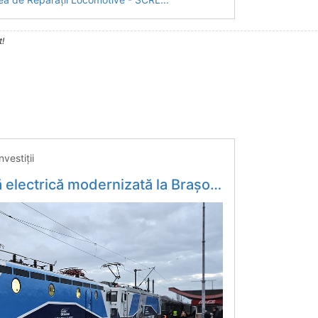
t!
estiţii
Brașov prin PNRR a fost predată azi CFR Călători - Economica.net