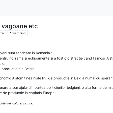
, vagoane etc
izări
1
watching
 veni sunt fabricate in Romania?
 pentru noi rame si echipamente si a fost o distractie cand faimosii Als
ale.
e productie din Belgia.
omic Alstom tinea niste linii de productie in Belgia numai cu sperant
are a somajului din partea politicienilor belgieni, o alta forma de mitu
e de productie in capitala Europei.
ie trei, calul si caruta.