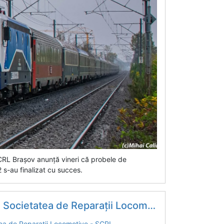
CRL Brașov anunță vineri că probele de
s-au finalizat cu succes.
tatea de Reparații Locomotive - SCRL...