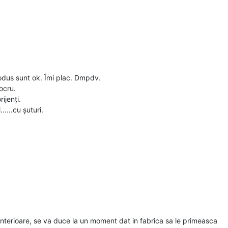
odus sunt ok. Îmi plac. Dmpdv.
ocru.
ijenți.
.....cu șuturi.
i interioare, se va duce la un moment dat in fabrica sa le primeasca