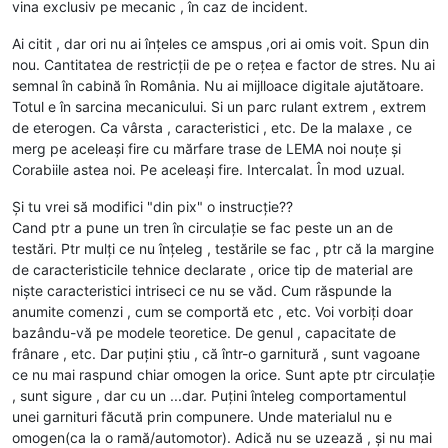
vina exclusiv pe mecanic , în caz de incident.
Ai citit , dar ori nu ai înțeles ce amspus ,ori ai omis voit. Spun din
nou. Cantitatea de restricții de pe o rețea e factor de stres. Nu ai
semnal în cabină în România. Nu ai mijlloace digitale ajutătoare.
Totul e în sarcina mecanicului. Si un parc rulant extrem , extrem
de eterogen. Ca vârsta , caracteristici , etc. De la malaxe , ce
merg pe aceleași fire cu mărfare trase de LEMA noi nouțe și
Corabiile astea noi. Pe aceleași fire. Intercalat. În mod uzual.
Și tu vrei să modifici "din pix" o instrucție??
Cand ptr a pune un tren în circulație se fac peste un an de
testări. Ptr mulți ce nu înțeleg , testările se fac , ptr că la margine
de caracteristicile tehnice declarate , orice tip de material are
niște caracteristici intriseci ce nu se văd. Cum răspunde la
anumite comenzi , cum se comportă etc , etc. Voi vorbiți doar
bazându-vă pe modele teoretice. De genul , capacitate de
frânare , etc. Dar puțini știu , că într-o garnitură , sunt vagoane
ce nu mai raspund chiar omogen la orice. Sunt apte ptr circulație
, sunt sigure , dar cu un ...dar. Puțini înteleg comportamentul
unei garnituri făcută prin compunere. Unde materialul nu e
omogen(ca la o ramă/automotor). Adică nu se uzează , și nu mai