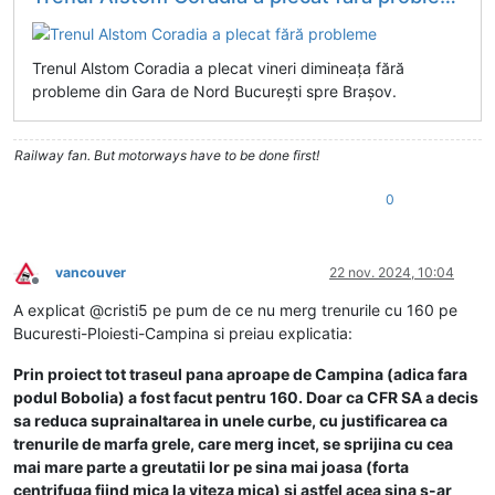
Trenul Alstom Coradia a plecat vineri dimineața fără
probleme din Gara de Nord București spre Brașov.
Railway fan. But motorways have to be done first!
0
vancouver
22 nov. 2024, 10:04
Deconectat
A explicat @cristi5 pe pum de ce nu merg trenurile cu 160 pe
Bucuresti-Ploiesti-Campina si preiau explicatia:
Prin proiect tot traseul pana aproape de Campina (adica fara
podul Bobolia) a fost facut pentru 160. Doar ca CFR SA a decis
sa reduca suprainaltarea in unele curbe, cu justificarea ca
trenurile de marfa grele, care merg incet, se sprijina cu cea
mai mare parte a greutatii lor pe sina mai joasa (forta
centrifuga fiind mica la viteza mica) si astfel acea sina s-ar