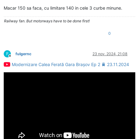
Macar 150 sa faca, cu limitare 140 in cele 3 curbe minune.
Railway fan. But motorways have to be done first!
0
F
fulgernc
23 nov. 2024, 21:08
Deconectat
Modernizare Calea Ferată Gara Brașov Ep 2 🚆 23.11.2024