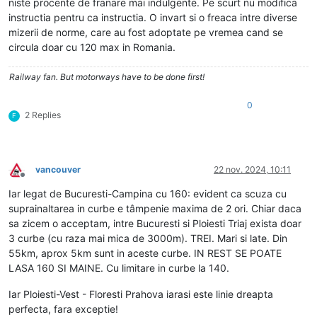
niste procente de franare mai indulgente. Pe scurt nu modifica
instructia pentru ca instructia. O invart si o freaca intre diverse
mizerii de norme, care au fost adoptate pe vremea cand se
circula doar cu 120 max in Romania.
Railway fan. But motorways have to be done first!
0
2 Replies
F
vancouver
22 nov. 2024, 10:11
Deconectat
Iar legat de Bucuresti-Campina cu 160: evident ca scuza cu
suprainaltarea in curbe e tâmpenie maxima de 2 ori. Chiar daca
sa zicem o acceptam, intre Bucuresti si Ploiesti Triaj exista doar
3 curbe (cu raza mai mica de 3000m). TREI. Mari si late. Din
55km, aprox 5km sunt in aceste curbe. IN REST SE POATE
LASA 160 SI MAINE. Cu limitare in curbe la 140.
Iar Ploiesti-Vest - Floresti Prahova iarasi este linie dreapta
perfecta, fara exceptie!