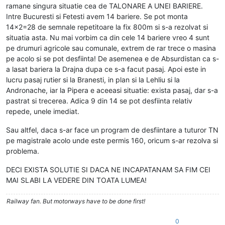
ramane singura situatie cea de TALONARE A UNEI BARIERE.
Intre Bucuresti si Fetesti avem 14 bariere. Se pot monta
14x2=28 de semnale repetitoare la fix 800m si s-a rezolvat si
situatia asta. Nu mai vorbim ca din cele 14 bariere vreo 4 sunt
pe drumuri agricole sau comunale, extrem de rar trece o masina
pe acolo si se pot desfiinta! De asemenea e de Absurdistan ca s-
a lasat bariera la Drajna dupa ce s-a facut pasaj. Apoi este in
lucru pasaj rutier si la Branesti, in plan si la Lehliu si la
Andronache, iar la Pipera e aceeasi situatie: exista pasaj, dar s-a
pastrat si trecerea. Adica 9 din 14 se pot desfiinta relativ
repede, unele imediat.
Sau altfel, daca s-ar face un program de desfiintare a tuturor TN
pe magistrale acolo unde este permis 160, oricum s-ar rezolva si
problema.
DECI EXISTA SOLUTIE SI DACA NE INCAPATANAM SA FIM CEI
MAI SLABI LA VEDERE DIN TOATA LUMEA!
Railway fan. But motorways have to be done first!
0