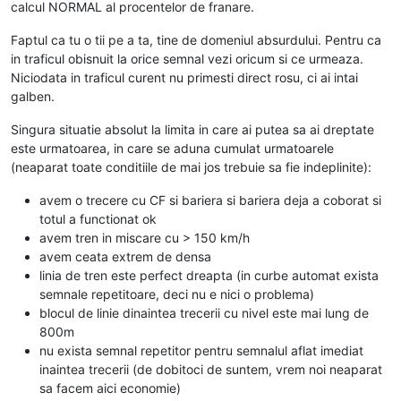
calcul NORMAL al procentelor de franare.
Faptul ca tu o tii pe a ta, tine de domeniul absurdului. Pentru ca
in traficul obisnuit la orice semnal vezi oricum si ce urmeaza.
Niciodata in traficul curent nu primesti direct rosu, ci ai intai
galben.
Singura situatie absolut la limita in care ai putea sa ai dreptate
este urmatoarea, in care se aduna cumulat urmatoarele
(neaparat toate conditiile de mai jos trebuie sa fie indeplinite):
avem o trecere cu CF si bariera si bariera deja a coborat si
totul a functionat ok
avem tren in miscare cu > 150 km/h
avem ceata extrem de densa
linia de tren este perfect dreapta (in curbe automat exista
semnale repetitoare, deci nu e nici o problema)
blocul de linie dinaintea trecerii cu nivel este mai lung de
800m
nu exista semnal repetitor pentru semnalul aflat imediat
inaintea trecerii (de dobitoci de suntem, vrem noi neaparat
sa facem aici economie)