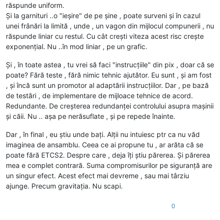
răspunde uniform.
Și la garnituri ..o "ieșire" de pe șine , poate surveni și în cazul
unei frânări la limită , unde , un vagon din mijlocul compunerii , nu
răspunde liniar cu restul. Cu cât crești viteza acest risc crește
exponențial. Nu ..în mod liniar , pe un grafic.
Și , în toate astea , tu vrei să faci "instrucțiile" din pix , doar că se
poate? Fără teste , fără nimic tehnic ajutător. Eu sunt , și am fost
, și încă sunt un promotor al adaptării instrucțiilor. Dar , pe bază
de testări , de implementare de mijloace tehnice de acord.
Redundante. De creșterea redundanței controlului asupra mașinii
și căii. Nu .. așa pe nerăsuflate , și pe repede înainte.
Dar , în final , eu știu unde bați. Alții nu intuiesc ptr ca nu văd
imaginea de ansamblu. Ceea ce ai propune tu , ar arăta că se
poate fără ETCS2. Despre care , deja îți știu părerea. Și părerea
mea e complet contrară. Suma compromisurilor pe siguranță are
un singur efect. Acest efect mai devreme , sau mai târziu
ajunge. Precum gravitația. Nu scapi.
0