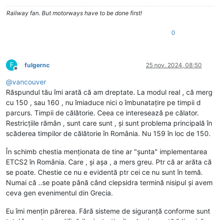
Railway fan. But motorways have to be done first!
0
F
fulgernc
25 nov. 2024, 08:50
Deconectat
@
vancouver
Răspundul tău îmi arată că am dreptate. La modul real , că merg
cu 150 , sau 160 , nu îmiaduce nici o îmbunatațire pe timpii d
parcurs. Timpii de călătorie. Ceea ce interesează pe călator.
Restricțiile rămân , sunt care sunt , și sunt problema principală în
scăderea timpilor de călătorie în România. Nu 159 în loc de 150.
În schimb chestia menționata de tine ar "șunta" implementarea
ETCS2 în România. Care , și așa , a mers greu. Ptr că ar arăta că
se poate. Chestie ce nu e evidentă ptr cei ce nu sunt în temă.
Numai că ..se poate până când clepsidra termină nisipul și avem
ceva gen evenimentul din Grecia.
Eu îmi mențin părerea. Fără sisteme de siguranță conforme sunt