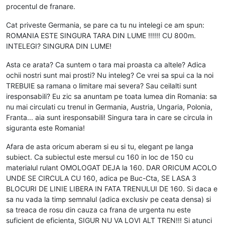
procentul de franare.
Cat priveste Germania, se pare ca tu nu intelegi ce am spun:
ROMANIA ESTE SINGURA TARA DIN LUME !!!!!! CU 800m.
INTELEGI? SINGURA DIN LUME!
Asta ce arata? Ca suntem o tara mai proasta ca altele? Adica
ochii nostri sunt mai prosti? Nu inteleg? Ce vrei sa spui ca la noi
TREBUIE sa ramana o limitare mai severa? Sau ceilalti sunt
iresponsabili? Eu zic sa anuntam pe toata lumea din Romania: sa
nu mai circulati cu trenul in Germania, Austria, Ungaria, Polonia,
Franta... aia sunt iresponsabili! Singura tara in care se circula in
siguranta este Romania!
Afara de asta oricum aberam si eu si tu, elegant pe langa
subiect. Ca subiectul este mersul cu 160 in loc de 150 cu
materialul rulant OMOLOGAT DEJA la 160. DAR ORICUM ACOLO
UNDE SE CIRCULA CU 160, adica pe Buc-Cta, SE LASA 3
BLOCURI DE LINIE LIBERA IN FATA TRENULUI DE 160. Si daca e
sa nu vada la timp semnalul (adica exclusiv pe ceata densa) si
sa treaca de rosu din cauza ca frana de urgenta nu este
suficient de eficienta, SIGUR NU VA LOVI ALT TREN!!! Si atunci