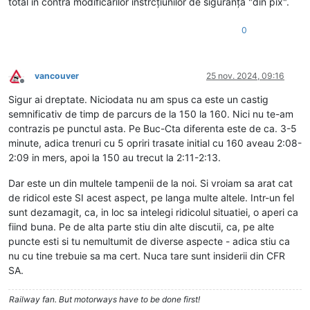
total în contra modificărilor instrcțiunilor de siguranță "din pix".
0
vancouver
25 nov. 2024, 09:16
Deconectat
Sigur ai dreptate. Niciodata nu am spus ca este un castig
semnificativ de timp de parcurs de la 150 la 160. Nici nu te-am
contrazis pe punctul asta. Pe Buc-Cta diferenta este de ca. 3-5
minute, adica trenuri cu 5 opriri trasate initial cu 160 aveau 2:08-
2:09 in mers, apoi la 150 au trecut la 2:11-2:13.
Dar este un din multele tampenii de la noi. Si vroiam sa arat cat
de ridicol este SI acest aspect, pe langa multe altele. Intr-un fel
sunt dezamagit, ca, in loc sa intelegi ridicolul situatiei, o aperi ca
fiind buna. Pe de alta parte stiu din alte discutii, ca, pe alte
puncte esti si tu nemultumit de diverse aspecte - adica stiu ca
nu cu tine trebuie sa ma cert. Nuca tare sunt insiderii din CFR
SA.
Railway fan. But motorways have to be done first!