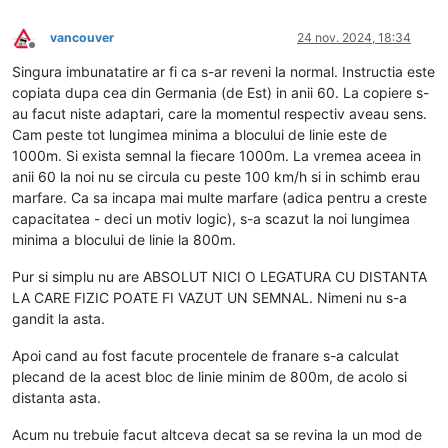
vancouver
24 nov. 2024, 18:34
Deconectat
Singura imbunatatire ar fi ca s-ar reveni la normal. Instructia este
copiata dupa cea din Germania (de Est) in anii 60. La copiere s-
au facut niste adaptari, care la momentul respectiv aveau sens.
Cam peste tot lungimea minima a blocului de linie este de
1000m. Si exista semnal la fiecare 1000m. La vremea aceea in
anii 60 la noi nu se circula cu peste 100 km/h si in schimb erau
marfare. Ca sa incapa mai multe marfare (adica pentru a creste
capacitatea - deci un motiv logic), s-a scazut la noi lungimea
minima a blocului de linie la 800m.
Pur si simplu nu are ABSOLUT NICI O LEGATURA CU DISTANTA
LA CARE FIZIC POATE FI VAZUT UN SEMNAL. Nimeni nu s-a
gandit la asta.
Apoi cand au fost facute procentele de franare s-a calculat
plecand de la acest bloc de linie minim de 800m, de acolo si
distanta asta.
Acum nu trebuie facut altceva decat sa se revina la un mod de