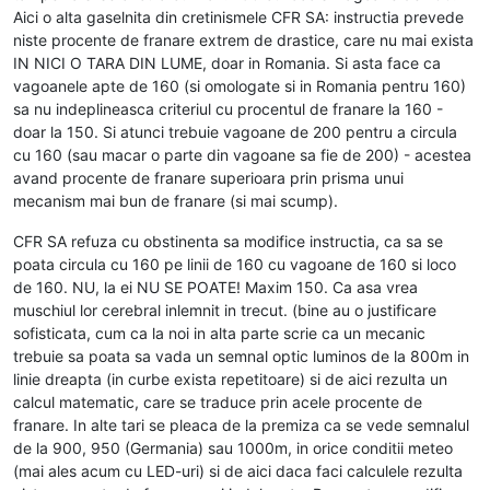
Aici o alta gaselnita din cretinismele CFR SA: instructia prevede
niste procente de franare extrem de drastice, care nu mai exista
IN NICI O TARA DIN LUME, doar in Romania. Si asta face ca
vagoanele apte de 160 (si omologate si in Romania pentru 160)
sa nu indeplineasca criteriul cu procentul de franare la 160 -
doar la 150. Si atunci trebuie vagoane de 200 pentru a circula
cu 160 (sau macar o parte din vagoane sa fie de 200) - acestea
avand procente de franare superioara prin prisma unui
mecanism mai bun de franare (si mai scump).
CFR SA refuza cu obstinenta sa modifice instructia, ca sa se
poata circula cu 160 pe linii de 160 cu vagoane de 160 si loco
de 160. NU, la ei NU SE POATE! Maxim 150. Ca asa vrea
muschiul lor cerebral inlemnit in trecut. (bine au o justificare
sofisticata, cum ca la noi in alta parte scrie ca un mecanic
trebuie sa poata sa vada un semnal optic luminos de la 800m in
linie dreapta (in curbe exista repetitoare) si de aici rezulta un
calcul matematic, care se traduce prin acele procente de
franare. In alte tari se pleaca de la premiza ca se vede semnalul
de la 900, 950 (Germania) sau 1000m, in orice conditii meteo
(mai ales acum cu LED-uri) si de aici daca faci calculele rezulta