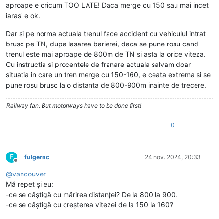
aproape e oricum TOO LATE! Daca merge cu 150 sau mai incet
iarasi e ok.
Dar si pe norma actuala trenul face accident cu vehiculul intrat
brusc pe TN, dupa lasarea barierei, daca se pune rosu cand
trenul este mai aproape de 800m de TN si asta la orice viteza.
Cu instructia si procentele de franare actuala salvam doar
situatia in care un tren merge cu 150-160, e ceata extrema si se
pune rosu brusc la o distanta de 800-900m inainte de trecere.
Railway fan. But motorways have to be done first!
0
F
fulgernc
24 nov. 2024, 20:33
Deconectat
@
vancouver
Mă repet și eu:
-ce se câștigă cu mărirea distanței? De la 800 la 900.
-ce se câștigă cu creșterea vitezei de la 150 la 160?