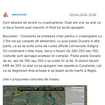
vancouver
24 nov. 2024, 10:40
Deconectat
Sunt absolut de acord cu cvadruplarea. Doar am vrut sa arat ca
si daca facem pasi marunti, in final tot acolo ajungem.
Bucuresti - Constanta se preteaza chiar pentru o cvadruplare cu
2 fire noi pe complet alt aliniament, cu pod peste Dunare in alta
parte, ca sa se evite zona de curbe dificile Cernavoda-Saligny.
Ori construind o linie noua, daca o facem de 240-250 sau 160,
costurile sunt aproape aceleasi (in campie). Podul peste Dunare
de ex, apt de 160 sau 250 o sa coste fix la fel. Si atunci facem
HSR de 250 nu atat ca sa ajungem mai repede la Constanta, cat
ca sa degrevam linia actuala si sa lasam acolo marfa si Regio.
Uite o propunere concreta de traseu: