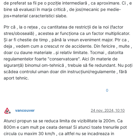
de preferat sa fii pe o poziție intermediară , ca aproximare. Ci , e
bine să evaluezi în marja critică , de jos(mecanic pe medie-
jos+material caracteristici slabe.
Ptr că , la o rețea , cu cantitatea de restricții de la noi (factor
stres/oboseală) , acestea ar funcționa ca un factor multiplicator.
Și ar fi chestie de timp , până la vreun eveniment major. Ptr ca ,
deja , vedem cum a crescut nr de accidente. Din fericire , multe ,
doar cu daune materiale ..și relativ limitate. Tocmai , datorita
regulamentelor foarte "conservatoare". Aici (în materie de
siguranță) binomul om-tehnică , trebuie să fie redundant. Nu poți
scădea controlul uman doar din instrucțiuni/regulamente , fără
aport tehnic.
0
vancouver
24 nov. 2024, 10:10
Deconectat
Atunci propun sa se reduca limita de vizibilitate la 200m. Ca
800m e cam mult pe ceata densa! Si atunci toate trenurile pot
circula cu maxim 30 km/h , ca altfel nu se incadreaza in