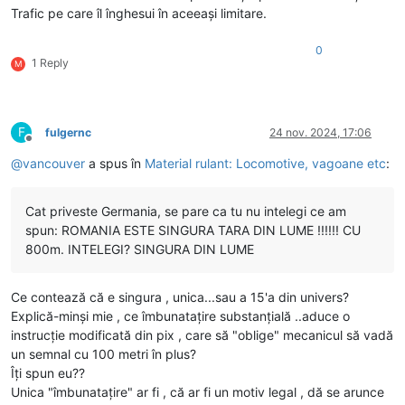
Trafic pe care îl înghesui în aceeași limitare.
0
1 Reply
M
F
fulgernc
24 nov. 2024, 17:06
Deconectat
@
vancouver
a spus în
Material rulant: Locomotive, vagoane etc
:
Cat priveste Germania, se pare ca tu nu intelegi ce am
spun: ROMANIA ESTE SINGURA TARA DIN LUME !!!!!! CU
800m. INTELEGI? SINGURA DIN LUME
Ce contează că e singura , unica...sau a 15'a din univers?
Explică-minși mie , ce îmbunatațire substanțială ..aduce o
instrucție modificată din pix , care să "oblige" mecanicul să vadă
un semnal cu 100 metri în plus?
Îți spun eu??
Unica "îmbunatațire" ar fi , că ar fi un motiv legal , dă se arunce