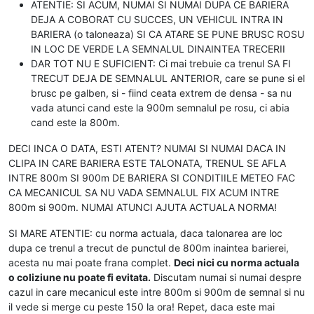
ATENTIE: SI ACUM, NUMAI SI NUMAI DUPA CE BARIERA
DEJA A COBORAT CU SUCCES, UN VEHICUL INTRA IN
BARIERA (o taloneaza) SI CA ATARE SE PUNE BRUSC ROSU
IN LOC DE VERDE LA SEMNALUL DINAINTEA TRECERII
DAR TOT NU E SUFICIENT: Ci mai trebuie ca trenul SA FI
TRECUT DEJA DE SEMNALUL ANTERIOR, care se pune si el
brusc pe galben, si - fiind ceata extrem de densa - sa nu
vada atunci cand este la 900m semnalul pe rosu, ci abia
cand este la 800m.
DECI INCA O DATA, ESTI ATENT? NUMAI SI NUMAI DACA IN
CLIPA IN CARE BARIERA ESTE TALONATA, TRENUL SE AFLA
INTRE 800m SI 900m DE BARIERA SI CONDITIILE METEO FAC
CA MECANICUL SA NU VADA SEMNALUL FIX ACUM INTRE
800m si 900m. NUMAI ATUNCI AJUTA ACTUALA NORMA!
SI MARE ATENTIE: cu norma actuala, daca talonarea are loc
dupa ce trenul a trecut de punctul de 800m inaintea barierei,
acesta nu mai poate frana complet.
Deci nici cu norma actuala
o coliziune nu poate fi evitata.
Discutam numai si numai despre
cazul in care mecanicul este intre 800m si 900m de semnal si nu
il vede si merge cu peste 150 la ora! Repet, daca este mai