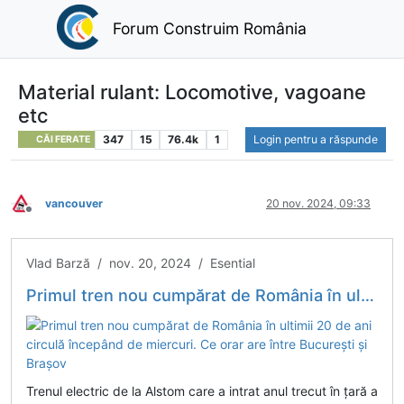
Forum Construim România
Material rulant: Locomotive, vagoane
etc
347
15
76.4k
1
Login pentru a răspunde
CĂI FERATE
vancouver
20 nov. 2024, 09:33
Deconectat
Vlad Barză / nov. 20, 2024 / Esential
Primul tren nou cumpărat de România în ultimii 20 de ani circulă începând de miercuri. Ce orar are între București și Brașov
Trenul electric de la Alstom care a intrat anul trecut în țară a