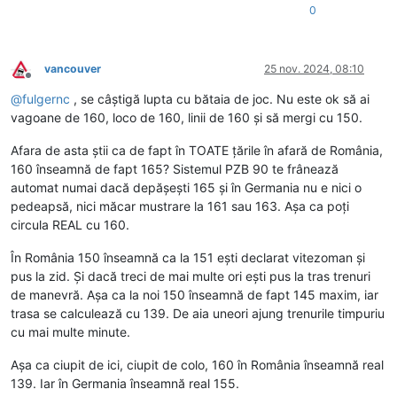
0
vancouver
25 nov. 2024, 08:10
Deconectat
@
fulgernc
, se câștigă lupta cu bătaia de joc. Nu este ok să ai
vagoane de 160, loco de 160, linii de 160 și să mergi cu 150.
Afara de asta știi ca de fapt în TOATE țările în afară de România,
160 înseamnă de fapt 165? Sistemul PZB 90 te frânează
automat numai dacă depășești 165 și în Germania nu e nici o
pedeapsă, nici măcar mustrare la 161 sau 163. Așa ca poți
circula REAL cu 160.
În România 150 înseamnă ca la 151 ești declarat vitezoman și
pus la zid. Și dacă treci de mai multe ori ești pus la tras trenuri
de manevră. Așa ca la noi 150 înseamnă de fapt 145 maxim, iar
trasa se calculează cu 139. De aia uneori ajung trenurile timpuriu
cu mai multe minute.
Așa ca ciupit de ici, ciupit de colo, 160 în România înseamnă real
139. Iar în Germania înseamnă real 155.