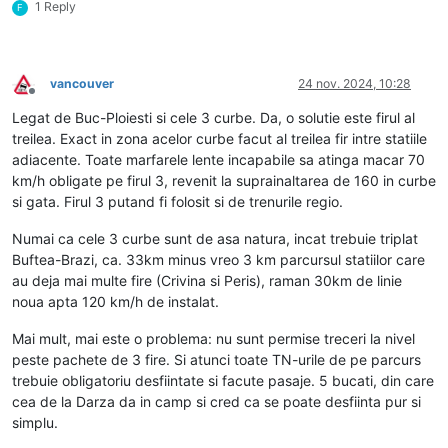
1 Reply
F
vancouver
24 nov. 2024, 10:28
Deconectat
Legat de Buc-Ploiesti si cele 3 curbe. Da, o solutie este firul al
treilea. Exact in zona acelor curbe facut al treilea fir intre statiile
adiacente. Toate marfarele lente incapabile sa atinga macar 70
km/h obligate pe firul 3, revenit la suprainaltarea de 160 in curbe
si gata. Firul 3 putand fi folosit si de trenurile regio.
Numai ca cele 3 curbe sunt de asa natura, incat trebuie triplat
Buftea-Brazi, ca. 33km minus vreo 3 km parcursul statiilor care
au deja mai multe fire (Crivina si Peris), raman 30km de linie
noua apta 120 km/h de instalat.
Mai mult, mai este o problema: nu sunt permise treceri la nivel
peste pachete de 3 fire. Si atunci toate TN-urile de pe parcurs
trebuie obligatoriu desfiintate si facute pasaje. 5 bucati, din care
cea de la Darza da in camp si cred ca se poate desfiinta pur si
simplu.