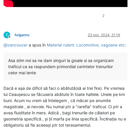
2
F
fulgernc
23 nov. 2024, 21:19
Deconectat
@
vancouver
a spus în
Material rulant: Locomotive, vagoane etc
:
Asa stim noi sa ne dam singuri la gioale si sa organizam
traficul ca sa raspundem primordial cerintelor trenurilor
celor mai lente
Dacă e așa de dificil să faci o abătută(să ai trei fire). Pe vremea
lui Ceaușescu se făcusera abătute în toate haltele. Unele pe km
buni. Acum nu vrem să întelegem , că măcar pe anumite
magistrale , ai nevoie. Nu numai ptr a "rarefia" traficul. Ci ptr a
avea fluiditate în mers. Adică , bagi trenurile de călatori pe
geometria specifică , și ții marfa pe linia specifică. Înclinația nu e
obligatoriu să fie aceeași ptr tot terasamentul.