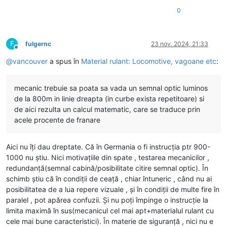
0
F
fulgernc
23 nov. 2024, 21:33
Deconectat
@
vancouver
a spus în
Material rulant: Locomotive, vagoane etc
:
mecanic trebuie sa poata sa vada un semnal optic luminos
de la 800m in linie dreapta (in curbe exista repetitoare) si
de aici rezulta un calcul matematic, care se traduce prin
acele procente de franare
Aici nu îți dau dreptate. Că în Germania o fi instrucția ptr 900-
1000 nu știu. Nici motivațiile din spate , testarea mecanicilor ,
redundanță(semnal cabină/posibilitate citire semnal optic). În
schimb știu că în condiții de ceață , chiar întuneric , când nu ai
posibilitatea de a lua repere vizuale , și în condiții de multe fire în
paralel , pot apărea confuzii. Și nu poți împinge o instrucție la
limita maximă în sus(mecanicul cel mai apt+materialul rulant cu
cele mai bune caracteristici). În materie de siguranță , nici nu e