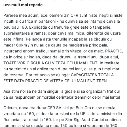
uza mult mai repede.
Parerea mea acum: acei oameni din CFR sunt niste inepti si niste
inculti si cu frica in pantaloni - nu cumva sa se intample ceva la
bau bau 160. Explicatia cu trenurile grele este o tampenie,
suprainaltarea a ramas, doar ceva mai mica, diferenta de uzura
este infima. Pe langa asta trenurile incapabila sa circule cu
macar 60km / h nu au ce cauta pe magistrala principala,
incurcand enorm traficul numai prin viteza lor de melc. PRACTIC,
ca in orice sir indian, daca dai drumul la trenuri unul dupa altul,
TOATE VOR CIRCULA CU VITEZA CELUI MAI LENT. In realitate
nu se trimite un al doilea tren dupa cel lent, ci se pun timpi mari
de rezerva. Dar tot acolo se ajunge: CAPACITATEA TOTALA
ESTE DATA PRACTIC DE VITEZA CELUI MAI LENT TREN.
Asa stim noi sa ne dam singuri la gioale si sa organizam traficul
ca sa raspundem primordial cerintelor trenurilor celor mai lente!
Oricum, daca era dupa CFR SA nici pe Buc-Cta nu se circula
vreodata cu 160, ci doar la presiuni de la UE si de la minister din
Romania s-a trecut la 160. Iar pe Sim-Sig-Arad-Curtici continua
tampenia si se circula cu max. 150 cu loco si vagoane de 160.