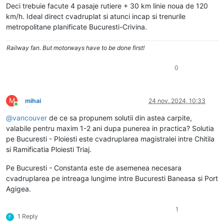
Deci trebuie facute 4 pasaje rutiere + 30 km linie noua de 120
km/h. Ideal direct cvadruplat si atunci incap si trenurile
metropolitane planificate Bucuresti-Crivina.
Railway fan. But motorways have to be done first!
0
M
mihai
24 nov. 2024, 10:33
Conectat
@
vancouver
de ce sa propunem solutii din astea carpite,
valabile pentru maxim 1-2 ani dupa punerea in practica? Solutia
pe Bucuresti - Ploiesti este cvadruplarea magistralei intre Chitila
si Ramificatia Ploiesti Triaj.
Pe Bucuresti - Constanta este de asemenea necesara
cvadruplarea pe intreaga lungime intre Bucuresti Baneasa si Port
Agigea.
1
1 Reply
F