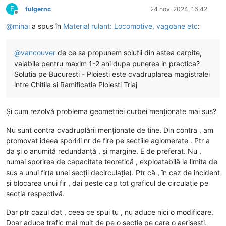
F
fulgernc
24 nov. 2024, 16:42
Deconectat
@
mihai
a spus în
Material rulant: Locomotive, vagoane etc
:
@
vancouver
de ce sa propunem solutii din astea carpite,
valabile pentru maxim 1-2 ani dupa punerea in practica?
Solutia pe Bucuresti - Ploiesti este cvadruplarea magistralei
intre Chitila si Ramificatia Ploiesti Triaj
Și cum rezolvă problema geometriei curbei menționate mai sus?
Nu sunt contra cvadruplării menționate de tine. Din contra , am
promovat ideea sporirii nr de fire pe secțiile aglomerate . Ptr a
da și o anumită redundanță , și margine. E de preferat. Nu ,
numai sporirea de capacitate teoretică , exploatabilă la limita de
sus a unui fir(a unei secții decirculație). Ptr că , în caz de incident
și blocarea unui fir , dai peste cap tot graficul de circulație pe
secția respectivă.
Dar ptr cazul dat , ceea ce spui tu , nu aduce nici o modificare.
Doar aduce trafic mai mult de pe o secție pe care o aerisești.