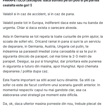
PARAPETULUI (exceptie: daca sunteti pe un pod si pe partea
cealalta este gol !)
Valabil si in caz de accident, si in caz de pana.
Valabil peste tot in Europa, indiferent daca este sau nu banda de
urgenta. Chiar si daca exista o oarecare alveola.
Asta in Germania se tot repeta la toate cursurile de prim ajutor, la
scoala de soferi etc. Oricand ramai in pana si suni la un serviciu
de depanare, in Germania, Austria, Ungaria cel putin, te
indeamna sa parasesti imediat zona carosabila si sa te pui in
siguranta dincolo de parapet, cel mai bine la 2-3 metri de
parapet. Desigur, sa pui si triunghiul, dar prioritara este punerea
in siguranta a tuturo din masina, apoi triunghiul. Apoi chemata
depanarea / politia dupa caz.
Este foarte important sa stiti acest lucru dinainte. Sa stiti ca
sofer ce este de facut conform unui scenariu gandit anterior. In
momentul respectiv capul nu mai gandste clar, asa ca
elaborarea unei strategii pe moment este dificila.
Da, ok, daca ulterior masina porneste din nou, trebuie plecat de