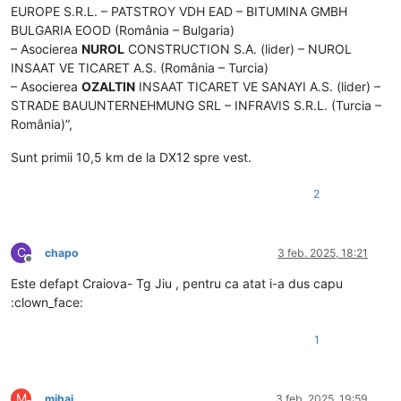
EUROPE S.R.L. – PATSTROY VDH EAD – BITUMINA GMBH
BULGARIA EOOD (România – Bulgaria)
– Asocierea
NUROL
CONSTRUCTION S.A. (lider) – NUROL
INSAAT VE TICARET A.S. (România – Turcia)
– Asocierea
OZALTIN
INSAAT TICARET VE SANAYI A.S. (lider) –
STRADE BAUUNTERNEHMUNG SRL – INFRAVIS S.R.L. (Turcia –
România)”,
Sunt primii 10,5 km de la DX12 spre vest.
2
C
chapo
3 feb. 2025, 18:21
Deconectat
Este defapt Craiova- Tg Jiu , pentru ca atat i-a dus capu
:clown_face:
1
M
mihai
3 feb. 2025, 19:59