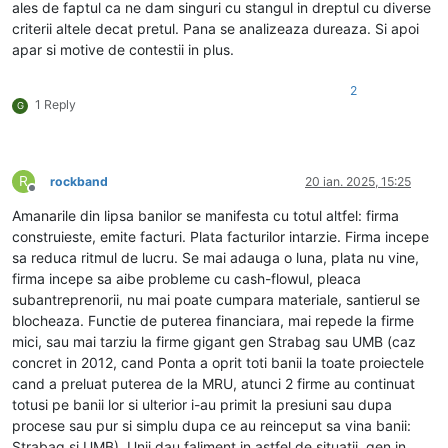
ales de faptul ca ne dam singuri cu stangul in dreptul cu diverse
criterii altele decat pretul. Pana se analizeaza dureaza. Si apoi
apar si motive de contestii in plus.
2
1 Reply
G
R
rockband
20 ian. 2025, 15:25
Deconectat
Amanarile din lipsa banilor se manifesta cu totul altfel: firma
construieste, emite facturi. Plata facturilor intarzie. Firma incepe
sa reduca ritmul de lucru. Se mai adauga o luna, plata nu vine,
firma incepe sa aibe probleme cu cash-flowul, pleaca
subantreprenorii, nu mai poate cumpara materiale, santierul se
blocheaza. Functie de puterea financiara, mai repede la firme
mici, sau mai tarziu la firme gigant gen Strabag sau UMB (caz
concret in 2012, cand Ponta a oprit toti banii la toate proiectele
cand a preluat puterea de la MRU, atunci 2 firme au continuat
totusi pe banii lor si ulterior i-au primit la presiuni sau dupa
procese sau pur si simplu dupa ce au reinceput sa vina banii:
Strabag si UMB). Unii dau faliment in astfel de situatii, gen in