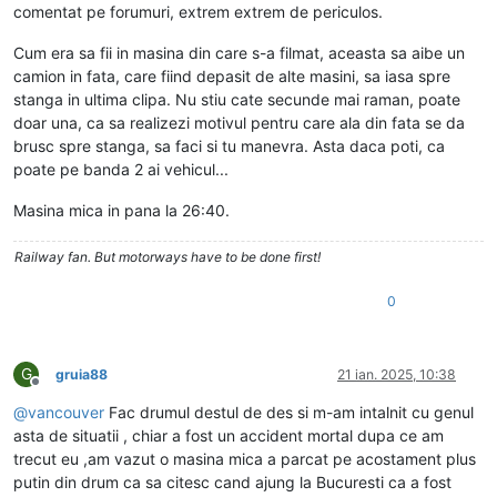
comentat pe forumuri, extrem extrem de periculos.
Cum era sa fii in masina din care s-a filmat, aceasta sa aibe un
camion in fata, care fiind depasit de alte masini, sa iasa spre
stanga in ultima clipa. Nu stiu cate secunde mai raman, poate
doar una, ca sa realizezi motivul pentru care ala din fata se da
brusc spre stanga, sa faci si tu manevra. Asta daca poti, ca
poate pe banda 2 ai vehicul...
Masina mica in pana la 26:40.
Railway fan. But motorways have to be done first!
0
G
gruia88
21 ian. 2025, 10:38
Deconectat
@
vancouver
Fac drumul destul de des si m-am intalnit cu genul
asta de situatii , chiar a fost un accident mortal dupa ce am
trecut eu ,am vazut o masina mica a parcat pe acostament plus
putin din drum ca sa citesc cand ajung la Bucuresti ca a fost