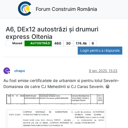
Forum Construim România
A6, DEx12 autostrăzi și drumuri
express Oltenia
460
30
174.4k
6
Moved
AUTOSTRĂZI
Login pentru a răspunde
C
chapo
9 ian. 2025, 15:23
Deconectat
Au fost emise certificatele de urbanism si pentru lotul Severin-
Domasnea de catre CJ Mehedinti si CJ Caras Severin. 😁