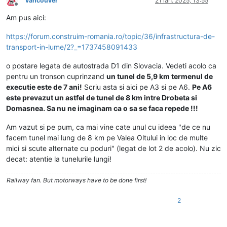
vancouver
21 ian. 2025, 13:55
Deconectat
Am pus aici:
https://forum.construim-romania.ro/topic/36/infrastructura-de-
transport-in-lume/2?_=1737458091433
o postare legata de autostrada D1 din Slovacia. Vedeti acolo ca
pentru un tronson cuprinzand
un tunel de 5,9 km termenul de
executie este de 7 ani!
Scriu asta si aici pe A3 si pe A6.
Pe A6
este prevazut un astfel de tunel de 8 km intre Drobeta si
Domasnea. Sa nu ne imaginam ca o sa se faca repede !!!
Am vazut si pe pum, ca mai vine cate unul cu ideea "de ce nu
facem tunel mai lung de 8 km pe Valea Oltului in loc de multe
mici si scute alternate cu poduri" (legat de lot 2 de acolo). Nu zic
decat: atentie la tunelurile lungi!
Railway fan. But motorways have to be done first!
2