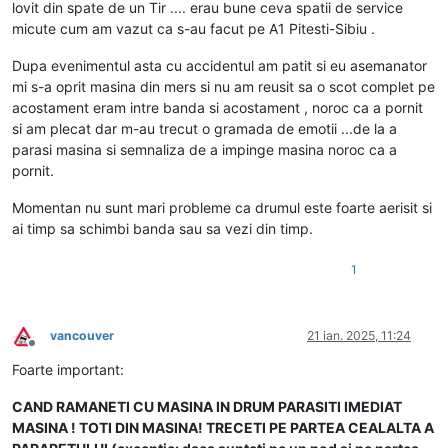
lovit din spate de un Tir .... erau bune ceva spatii de service
micute cum am vazut ca s-au facut pe A1 Pitesti-Sibiu .
Dupa evenimentul asta cu accidentul am patit si eu asemanator
mi s-a oprit masina din mers si nu am reusit sa o scot complet pe
acostament eram intre banda si acostament , noroc ca a pornit
si am plecat dar m-au trecut o gramada de emotii ...de la a
parasi masina si semnaliza de a impinge masina noroc ca a
pornit.
Momentan nu sunt mari probleme ca drumul este foarte aerisit si
ai timp sa schimbi banda sau sa vezi din timp.
1
vancouver
21 ian. 2025, 11:24
Deconectat
Foarte important:
CAND RAMANETI CU MASINA IN DRUM PARASITI IMEDIAT
MASINA ! TOTI DIN MASINA! TRECETI PE PARTEA CEALALTA A