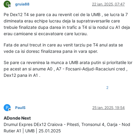
G
gruia88
22 ian. 2025, 07:47
Deconectat
Pe Dex12 T4 se pare ca au revenit cei de la UMB , se lucra la 7
dimineata erau echipe lucrau deja la supratraversarile care
trebuie finalizate dupa darea in trafic a T4 si la nodul cu A1 deja
erau camioane si excavatoare care lucrau.
Fata de anul trecut in care au venit tarziu pe T4 anul asta se
vede ca isi doresc finalizarea pana in vara sper.
Se pare ca revenirea la munca a UMB arata putin si prioritatile lor
pe acest an si anume A0 , A7 - Focsani-Adjud-Racaciuni cred ,
Dex12 pana in A1 .
2
P
PaulS
25 ian. 2025, 19:54
Deconectat
ADonde Next
Drumul Expres DEx12 Craiova - Pitesti, Tronsonul 4, Oarja - Nod
Rutier A1 | UMB | 25.01.2025