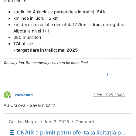
Date cheie:
stadiu lot 4 (inclusiv partea deja in trafic): 84%
km inca in lucru: 12 km
km deja in circulatie din lot 4: 17,7km + drum de legatura
Albota la nivel 1+1
380 muncitori
174 utilaje
- target dare in trafic: mai 2025
Railway fan. But motorways have to be done first!
1
R
rockband
3 feb. 2025, 18:08
Deconectat
A6 Craiova - Severin lot 1:
Cristian Negrei / feb. 3, 2025 / Companii
CNAIR a primit patru oferta la licitația pentru atribuirea contractului de construire a lotului 1 din Autostrada Craiova - Filiași - Economica.net