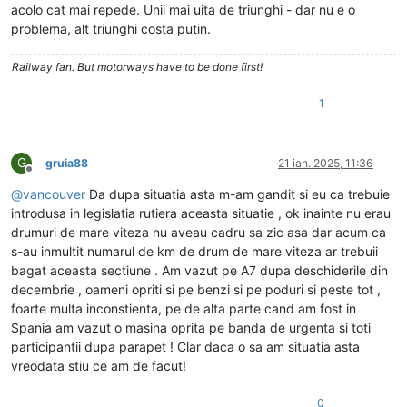
acolo cat mai repede. Unii mai uita de triunghi - dar nu e o
problema, alt triunghi costa putin.
Railway fan. But motorways have to be done first!
1
G
gruia88
21 ian. 2025, 11:36
Deconectat
@
vancouver
Da dupa situatia asta m-am gandit si eu ca trebuie
introdusa in legislatia rutiera aceasta situatie , ok inainte nu erau
drumuri de mare viteza nu aveau cadru sa zic asa dar acum ca
s-au inmultit numarul de km de drum de mare viteza ar trebuii
bagat aceasta sectiune . Am vazut pe A7 dupa deschiderile din
decembrie , oameni opriti si pe benzi si pe poduri si peste tot ,
foarte multa inconstienta, pe de alta parte cand am fost in
Spania am vazut o masina oprita pe banda de urgenta si toti
participantii dupa parapet ! Clar daca o sa am situatia asta
vreodata stiu ce am de facut!
0