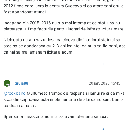
2012 firma care lucra la centura Suceava si ca atare santierul a
fost abandonat atunci.
Incepand din 2015-2016 nu s-a mai intamplat ca statul sa nu
plateasca la timp facturile pentru lucrari de infrastructura mare.
Niciodata nu am vazut insa ca cineva din interiorul statului sa
stea sa se gandeasca cu 2-3 ani inainte, ca nu o sa fie bani, asa
ca hai sa mai amanam licitatia acum...
1
G
gruia88
20 ian. 2025, 15:45
Deconectat
@
rockband
Multumesc frumos de raspuns si lamurire si ca mi-ai
scos din cap ideea asta implementata de altii ca nu sunt bani si
ca deaia amana .
Sper sa primeasca lamuriri si sa avem ofertanti seriosi .
2