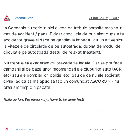
vancouver
21 ian. 2025, 13:47
Deconectat
In Germania nu scrie in nici o lege ca trebuie parasita masina in
caz de accident / pana. E doar concluzia de bun simt dupa alte
accidente grave si daca ne gandim la impactul cu un alt vehicul
la vitezele de circulatie de pe autostrada, dublat de modul de
circulatie pe autostrada destul de relaxat (neatent).
Nu trebuie sa exageram cu prevederile legale. Dar se pot face
campanii si pe baza unor recomandari ale cluburilor auto (ACR
etc) sau ale pompierilor, politiei etc. Sau de ce nu ale societatii
civile (adica sa ma apuc sa fac un comunicat ASCORO ? - nu
prea am timp din pacate)
Railway fan. But motorways have to be done first!
0