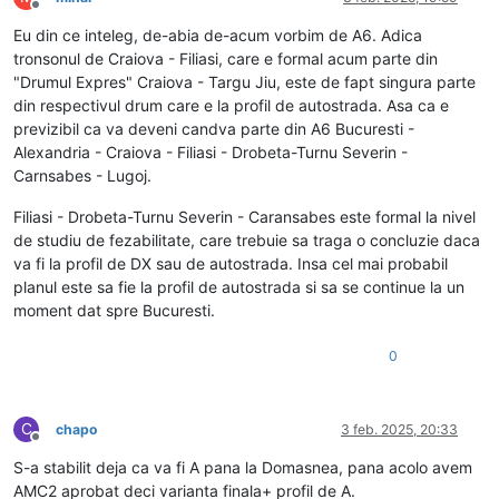
Deconectat
Eu din ce inteleg, de-abia de-acum vorbim de A6. Adica
tronsonul de Craiova - Filiasi, care e formal acum parte din
"Drumul Expres" Craiova - Targu Jiu, este de fapt singura parte
din respectivul drum care e la profil de autostrada. Asa ca e
previzibil ca va deveni candva parte din A6 Bucuresti -
Alexandria - Craiova - Filiasi - Drobeta-Turnu Severin -
Carnsabes - Lugoj.
Filiasi - Drobeta-Turnu Severin - Caransabes este formal la nivel
de studiu de fezabilitate, care trebuie sa traga o concluzie daca
va fi la profil de DX sau de autostrada. Insa cel mai probabil
planul este sa fie la profil de autostrada si sa se continue la un
moment dat spre Bucuresti.
0
C
chapo
3 feb. 2025, 20:33
Deconectat
S-a stabilit deja ca va fi A pana la Domasnea, pana acolo avem
AMC2 aprobat deci varianta finala+ profil de A.