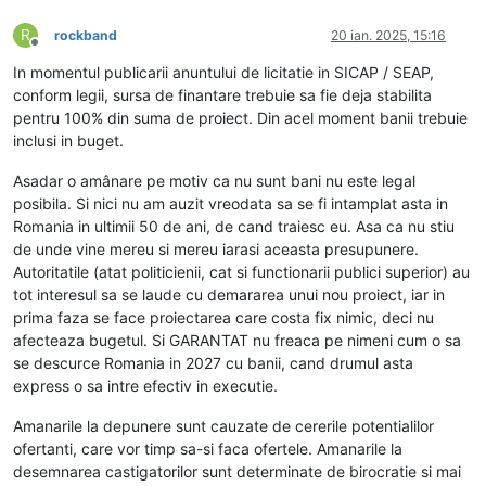
R
rockband
20 ian. 2025, 15:16
Deconectat
In momentul publicarii anuntului de licitatie in SICAP / SEAP,
conform legii, sursa de finantare trebuie sa fie deja stabilita
pentru 100% din suma de proiect. Din acel moment banii trebuie
inclusi in buget.
Asadar o amânare pe motiv ca nu sunt bani nu este legal
posibila. Si nici nu am auzit vreodata sa se fi intamplat asta in
Romania in ultimii 50 de ani, de cand traiesc eu. Asa ca nu stiu
de unde vine mereu si mereu iarasi aceasta presupunere.
Autoritatile (atat politicienii, cat si functionarii publici superior) au
tot interesul sa se laude cu demararea unui nou proiect, iar in
prima faza se face proiectarea care costa fix nimic, deci nu
afecteaza bugetul. Si GARANTAT nu freaca pe nimeni cum o sa
se descurce Romania in 2027 cu banii, cand drumul asta
express o sa intre efectiv in executie.
Amanarile la depunere sunt cauzate de cererile potentialilor
ofertanti, care vor timp sa-si faca ofertele. Amanarile la
desemnarea castigatorilor sunt determinate de birocratie si mai