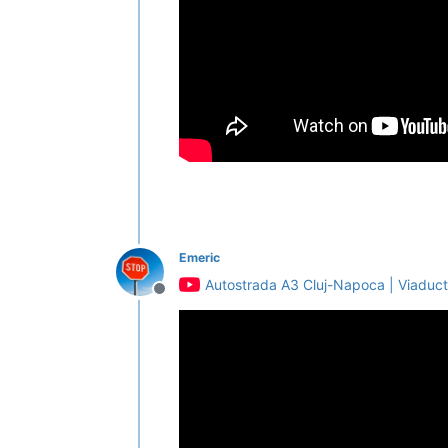
Emeric
Autostrada A3 Cluj-Napoca | Viaduc
Deconectat