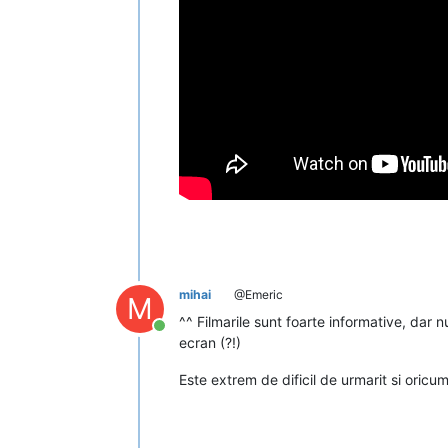
mihai
@Emeric
M
^^ Filmarile sunt foarte informative, dar 
Conectat
ecran (?!)
Este extrem de dificil de urmarit si oricu