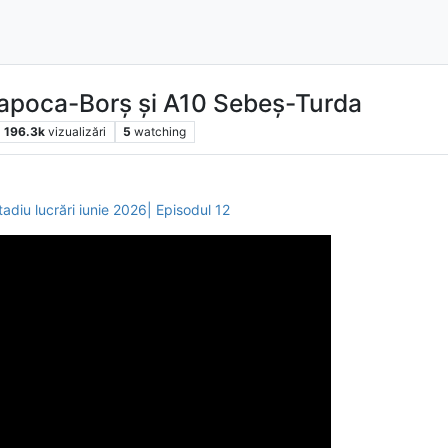
apoca-Borș și A10 Sebeș-Turda
196.3k
vizualizări
5
watching
tadiu lucrări iunie 2026| Episodul 12