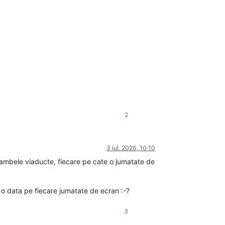
2
3 iul. 2026, 10:10
re ambele viaducte, fiecare pe cate o jumatate de
e o data pe fiecare jumatate de ecran :-?
3