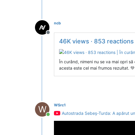
ncb
Deconectat
46K views · 853 reactions | În c
În curând, nimeni nu se va mai opri să o
acesta este cel mai frumos rezultat. 💚
WSrc1
W
Autostrada Sebeș-Turda: A apărut un 
Conectat