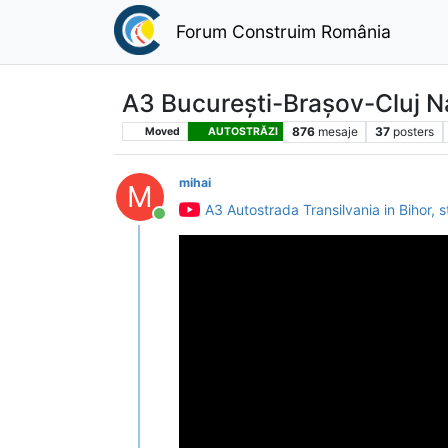
Forum Construim România
A3 București-Brașov-Cluj N
876
mesaje
37
posters
Moved
AUTOSTRĂZI
mihai
M
A3 Autostrada Transilvania in Bihor, s
Conectat