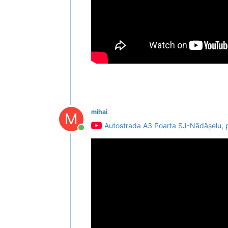
mihai
M
Autostrada A3 Poarta SJ-Nădășelu, pun
Conectat