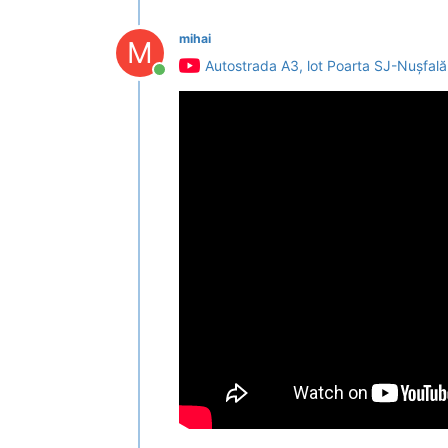
mihai
M
Autostrada A3, lot Poarta SJ-Nușfalău
Conectat