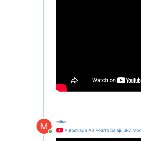
mihai
M
Autostrada A3 Poarta Sălajului-Zimb
Conectat