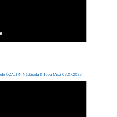
tele ÖZALTIN Nădășelu & Topa Mică 03.07.2026