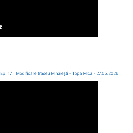
Ep. 17 | Modificare traseu Mihãiești - Topa Micã - 27.05.2026