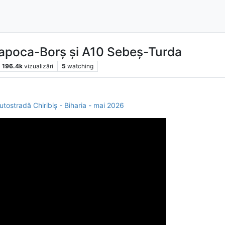
apoca-Borș și A10 Sebeș-Turda
196.4k
vizualizări
5
watching
autostradă Chiribiș - Biharia - mai 2026