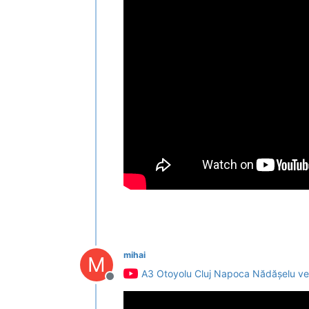
mihai
M
A3 Otoyolu Cluj Napoca Nădășelu ve 
Deconectat