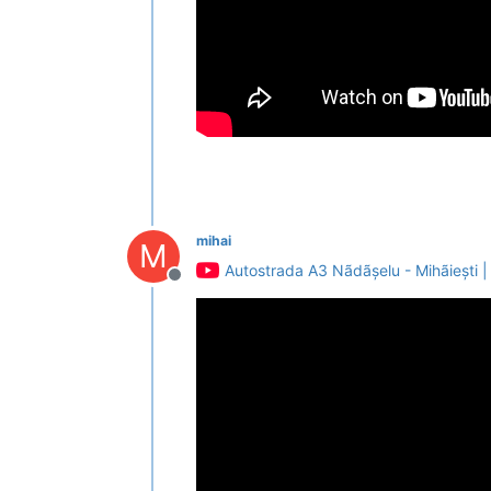
mihai
M
Autostrada A3 Nãdãșelu - Mihãiești | 
Deconectat