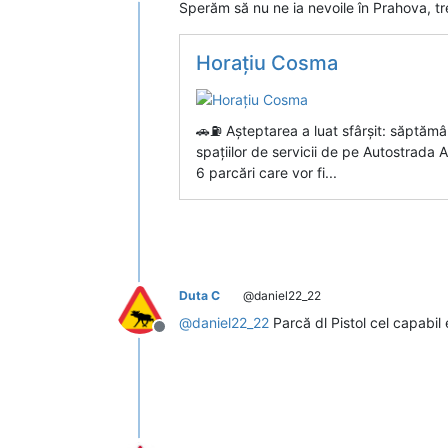
Deconectat
Sperăm să nu ne ia nevoile în Prahova, tr
Horațiu Cosma
🚗⛽ Așteptarea a luat sfârșit: săptăm
spațiilor de servicii de pe Autostrada 
6 parcări care vor fi...
Duta C
@daniel22_22
@
daniel22_22
Parcă dl Pistol cel capabil
Deconectat