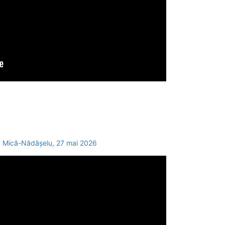
pa Mică-Nădășelu, 27 mai 2026