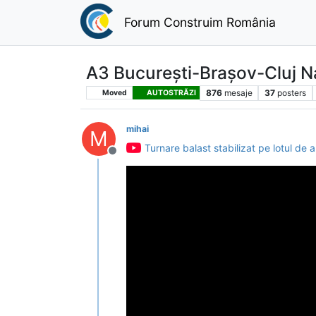
Forum Construim România
A3 București-Brașov-Cluj N
876
mesaje
37
posters
Moved
AUTOSTRĂZI
mihai
M
Turnare balast stabilizat pe lotul de 
Deconectat