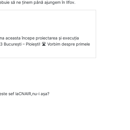
ebuie să ne ținem până ajungem în Ilfov.
âna aceasta începe proiectarea și execuția
A3 București – Ploiești! 🛣️ Vorbim despre primele
 este sef laCNAIR,nu-i așa?