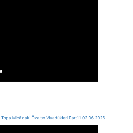
Topa Mică’daki Özaltın Viyadükleri Part11 02.06.2026