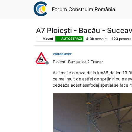
Forum Construim România
A7 Ploiești - Bacău - Sucea
4.3k
mesaje
123
posters
Moved
AUTOSTRĂZI
vancouver
Ploiesti-Buzau lot 2 Trace:
Deconectat
Aici mai e o poza de la km38 de ieri 13.05,
ca mai mult de astfel de sprijiniri nu e nev
cedeaza acest esafodaj spatial se face muc