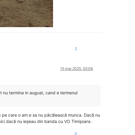
2
15 mai 2025, 05:06
ent nu termina in august, cand e termenul
nție pe care o am e sa nu păcălească munca. Dacă nu
aici dacă nu ieșeau din banda cu VO Timișoara.
3