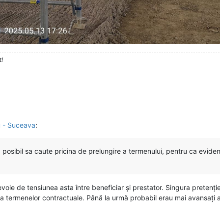
t!
u - Suceava
:
B; posibil sa caute pricina de prelungire a termenului, pentru ca evid
evoie de tensiunea asta între beneficiar și prestator. Singura prete
 termenelor contractuale. Până la urmă probabil erau mai avansați 