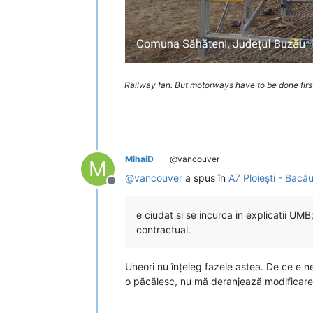
Railway fan. But motorways have to be done firs
MihaiD
@vancouver
M
@
vancouver
a spus în
A7 Ploiești - Bacă
Deconectat
e ciudat si se incurca in explicatii UM
contractual.
Uneori nu înțeleg fazele astea. De ce e n
o păcălesc, nu mă deranjează modificarea