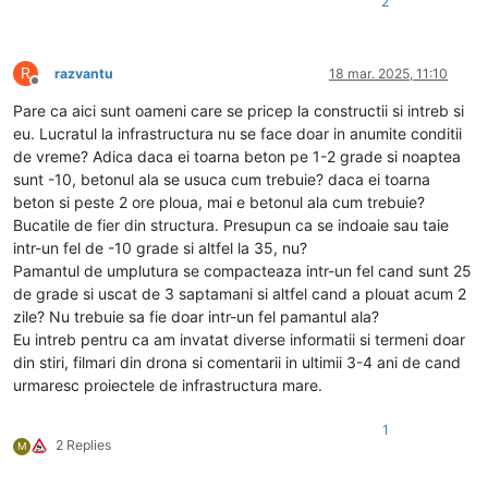
2
R
razvantu
18 mar. 2025, 11:10
Deconectat
Pare ca aici sunt oameni care se pricep la constructii si intreb si
eu. Lucratul la infrastructura nu se face doar in anumite conditii
de vreme? Adica daca ei toarna beton pe 1-2 grade si noaptea
sunt -10, betonul ala se usuca cum trebuie? daca ei toarna
beton si peste 2 ore ploua, mai e betonul ala cum trebuie?
Bucatile de fier din structura. Presupun ca se indoaie sau taie
intr-un fel de -10 grade si altfel la 35, nu?
Pamantul de umplutura se compacteaza intr-un fel cand sunt 25
de grade si uscat de 3 saptamani si altfel cand a plouat acum 2
zile? Nu trebuie sa fie doar intr-un fel pamantul ala?
Eu intreb pentru ca am invatat diverse informatii si termeni doar
din stiri, filmari din drona si comentarii in ultimii 3-4 ani de cand
urmaresc proiectele de infrastructura mare.
1
2 Replies
M