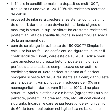
la 14 zile in conditii normale s-a depasit cu mult 100%,
trebuie sa fie undeva la 120-130% din rezistenta teoretica
de calcul
procesul de intarire si crestere a rezistentei continua timp
de decenii, dar cresterea devine tot mai lenta si greu de
masurat; la structuri supuse vibratiilor cresterea rezistentei
poate fi anulata de aparitia fisurilor si in ansamblu sa scada
de la un moment dat
cum de se ajunge le rezistente de 150-200%? Simplu: in
calcul se iau tot felul de coeficienti de siguranta; cum ar fi
coeficientul de "Dorel", care este de 10-40% - adica omul
care amesteca si vibreaza betonul poate sa nu o faca
perfect si atunci asta se compenseaza cu un astfel de
coeficient; daca ar lucra perfect structura ar fi perfect
omogena si peste tot 140% rezistenta sa zicem; dar nu este
asa, si poate intr-un punct avem reducere de 40% prin
neomogenitate - dar tot vom fi inca la 100% si nu pica
structura. Apoi si pietricelele din beton (agregatele) nu sunt
perfecte, poate fi una prea ascutita, etc.. alt coeficient de
siguranta. Incarcarile care se iau teoretic, de ex. un camion
de 60 de tone - pai putem noi inginerii sa ne bazam pe