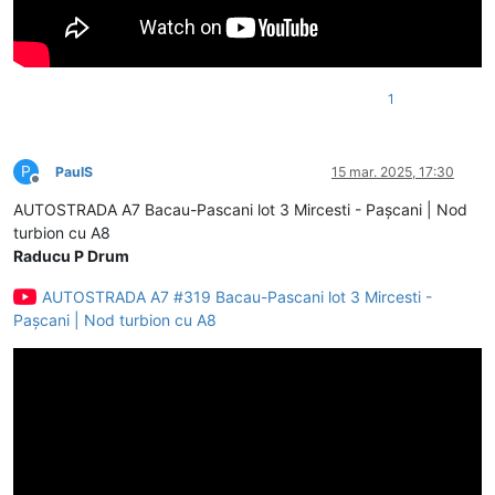
1
P
PaulS
15 mar. 2025, 17:30
Deconectat
AUTOSTRADA A7 Bacau-Pascani lot 3 Mircesti - Pașcani | Nod
turbion cu A8
Raducu P Drum
AUTOSTRADA A7 #319 Bacau-Pascani lot 3 Mircesti -
Pașcani | Nod turbion cu A8