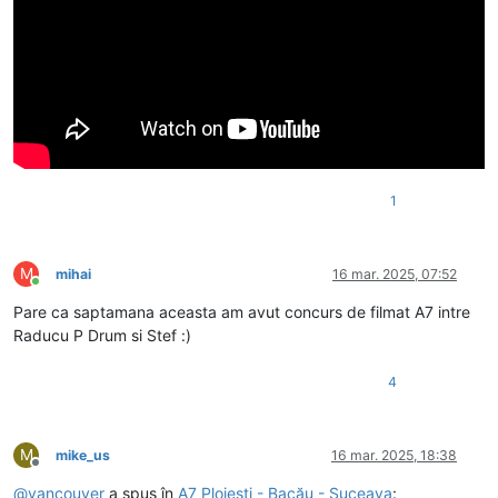
1
M
mihai
16 mar. 2025, 07:52
Conectat
Pare ca saptamana aceasta am avut concurs de filmat A7 intre
Raducu P Drum si Stef :)
4
M
mike_us
16 mar. 2025, 18:38
Deconectat
@
vancouver
a spus în
A7 Ploiești - Bacău - Suceava
: