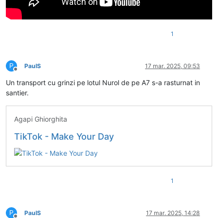
1
P
PaulS
17 mar. 2025, 09:53
Deconectat
Un transport cu grinzi pe lotul Nurol de pe A7 s-a rasturnat in
santier.
Agapi Ghiorghita
TikTok - Make Your Day
1
P
PaulS
17 mar. 2025, 14:28