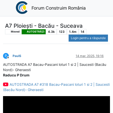
Forum Construim România
A7 Ploiești - Bacău - Suceava
4.3k
123
1.4m
14
Moved
AUTOSTRĂZI
Login pentru a răspunde
P
PaulS
14 mar. 2025, 19:16
Deconectat
AUTOSTRADA A7 Bacau-Pascani loturi 1 si 2 | Saucesti (Bacău
Nord)- Gheraesti
Raducu P Drum
AUTOSTRADA A7 #318 Bacau-Pascani loturi 1 si 2 | Saucesti
(Bacău Nord)- Gheraesti