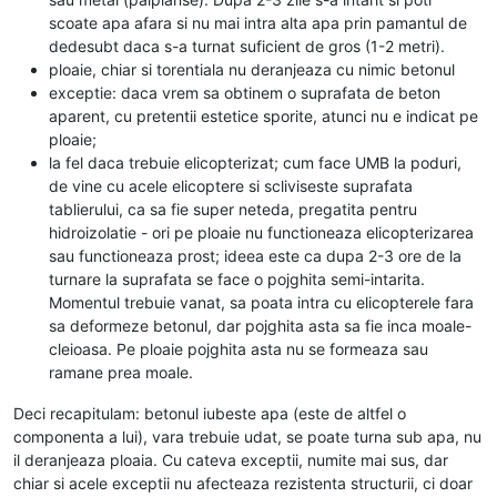
scoate apa afara si nu mai intra alta apa prin pamantul de
dedesubt daca s-a turnat suficient de gros (1-2 metri).
ploaie, chiar si torentiala nu deranjeaza cu nimic betonul
exceptie: daca vrem sa obtinem o suprafata de beton
aparent, cu pretentii estetice sporite, atunci nu e indicat pe
ploaie;
la fel daca trebuie elicopterizat; cum face UMB la poduri,
de vine cu acele elicoptere si scliviseste suprafata
tablierului, ca sa fie super neteda, pregatita pentru
hidroizolatie - ori pe ploaie nu functioneaza elicopterizarea
sau functioneaza prost; ideea este ca dupa 2-3 ore de la
turnare la suprafata se face o pojghita semi-intarita.
Momentul trebuie vanat, sa poata intra cu elicopterele fara
sa deformeze betonul, dar pojghita asta sa fie inca moale-
cleioasa. Pe ploaie pojghita asta nu se formeaza sau
ramane prea moale.
Deci recapitulam: betonul iubeste apa (este de altfel o
componenta a lui), vara trebuie udat, se poate turna sub apa, nu
il deranjeaza ploaia. Cu cateva exceptii, numite mai sus, dar
chiar si acele exceptii nu afecteaza rezistenta structurii, ci doar