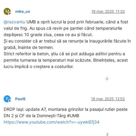
M
mike_us
18 mar. 2025, 11:32
Deconectat
@
razvantu
UMB a oprit lucrul la pod prin februarie, când a fost
valul de frig. Au spus că revin pe șantier când temperaturile
depășesc 10 grade ziua, ceea ce au și făcut.
Și eu consider că ar trebui să se renunțe la inaugurările făcute în
grabă, înainte de termen.
Strict referitor la beton, știu că se pot adăuga aditivi pentru a
permite turnarea la temperaturi mai scăzute. Bineînțeles, acest
lucru implică o creștere a costurilor.
0
P
PaulS
18 mar. 2025, 12:53
Deconectat
DRDP Iași: update A7, montarea grinzilor la pasajul rutier peste
DN 2 și CF de la Domnești-Târg #UMB
https://www.youtube.com/watch?v=-uywklEfj34
3