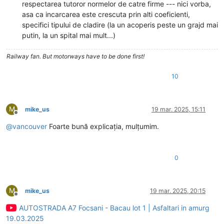
respectarea tutoror normelor de catre firme --- nici vorba,
asa ca incarcarea este crescuta prin alti coeficienti,
specifici tipului de cladire (la un acoperis peste un grajd mai
putin, la un spital mai mult...)
Railway fan. But motorways have to be done first!
10
M
mike_us
19 mar. 2025, 15:11
Deconectat
@
vancouver
Foarte bună explicația, mulțumim.
0
M
mike_us
19 mar. 2025, 20:15
Deconectat
AUTOSTRADA A7 Focsani - Bacau lot 1 | Asfaltari in amurg
19.03.2025