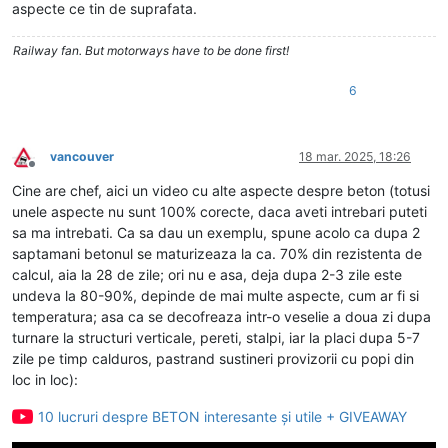
aspecte ce tin de suprafata.
Railway fan. But motorways have to be done first!
6
vancouver
18 mar. 2025, 18:26
Deconectat
Cine are chef, aici un video cu alte aspecte despre beton (totusi
unele aspecte nu sunt 100% corecte, daca aveti intrebari puteti
sa ma intrebati. Ca sa dau un exemplu, spune acolo ca dupa 2
saptamani betonul se maturizeaza la ca. 70% din rezistenta de
calcul, aia la 28 de zile; ori nu e asa, deja dupa 2-3 zile este
undeva la 80-90%, depinde de mai multe aspecte, cum ar fi si
temperatura; asa ca se decofreaza intr-o veselie a doua zi dupa
turnare la structuri verticale, pereti, stalpi, iar la placi dupa 5-7
zile pe timp calduros, pastrand sustineri provizorii cu popi din
loc in loc):
10 lucruri despre BETON interesante și utile + GIVEAWAY