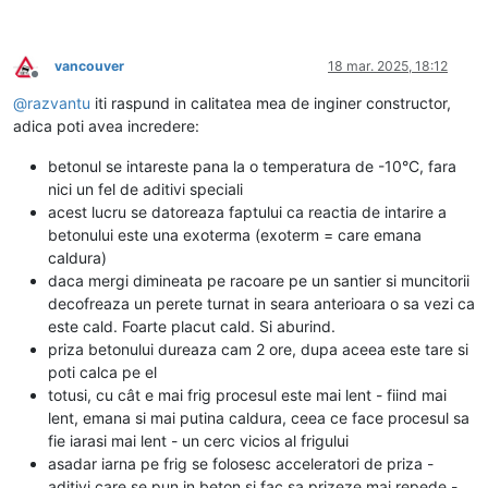
vancouver
18 mar. 2025, 18:12
Deconectat
@
razvantu
iti raspund in calitatea mea de inginer constructor,
adica poti avea incredere:
betonul se intareste pana la o temperatura de -10°C, fara
nici un fel de aditivi speciali
acest lucru se datoreaza faptului ca reactia de intarire a
betonului este una exoterma (exoterm = care emana
caldura)
daca mergi dimineata pe racoare pe un santier si muncitorii
decofreaza un perete turnat in seara anterioara o sa vezi ca
este cald. Foarte placut cald. Si aburind.
priza betonului dureaza cam 2 ore, dupa aceea este tare si
poti calca pe el
totusi, cu cât e mai frig procesul este mai lent - fiind mai
lent, emana si mai putina caldura, ceea ce face procesul sa
fie iarasi mai lent - un cerc vicios al frigului
asadar iarna pe frig se folosesc acceleratori de priza -
aditivi care se pun in beton si fac sa prizeze mai repede -