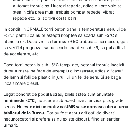
automat trebuie sa-l lucrezi repede, adica nu are voie sa
stea in cifa prea mult, trebuie pompat repede, vibrat
repede etc.. Si aditivii costa bani
In conditii NORMALE torni beton pana la temperatura aerului de
+5°C, pentru ca nu te astepti noaptea sa scada sub -5°C si
atunci e ok. Daca vrei sa torni sub +5C trebuie sa iei masuri, gen
sa verifici prognoza, sa nu scada noaptea sub -5, sa pui aditivi
de accelerare, etc.
Daca torni beton la sub -5°C temp. aer, betonul trebuie incalzit
dupa turnare: se face de exemplu o incastrare, adica o "casã"
de lemn si folii de plastic in jurul lui, un fel de sera. Si se baga
incalzitoare diesel.
Legat concret de podul Buzau, zilele astea sunt anuntate
minime de -2°C
, nu scade sub acest nivel. Iar ziua plus grade
serios.
Nu este nici un motiv ca UMB sa se opreasca din a turna
tablierul de la Buzau.
Dar au fost aspru criticati de diversi
necunoscatori si prefera sa nu existe discutii, fiind un santier
urmarit.