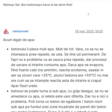
Railway fan. But motorways have to be done first!
7
vancouver
18 mar. 2025, 18:25
Deconectat
Acum legat de apa:
betonului ii place mult apa. Mult de tot. Vara, ca sa nu se
intareasca prea repede, se uda. Se tine ud permanent. De
fapt nu e problema ca se usuca prea repede, dar procesul
de uscare si intarire consuma apa. Daca apa se evapora,
fiind foarte cald (ne amintim, reactie exoterma, asadar in
aer sa zicem vara +35°C, atunci betonul are +50°C) nu mai
are cum sa se intample reactia asta de intarire si crapa!
Apar fisuri urate.
betonul se poate turna si sub apa; cu grija desigur, sa nu se
amestece cu apa, si reteta este usor diferita. Dar nu e nici o
problema. Poti turna un beton de egalizare / beton mort
sub apa pe fundul unei zone incadrate de pereti din beton
sau metal (palplanse). Dupa 2-3 zile s-a intarit si poti