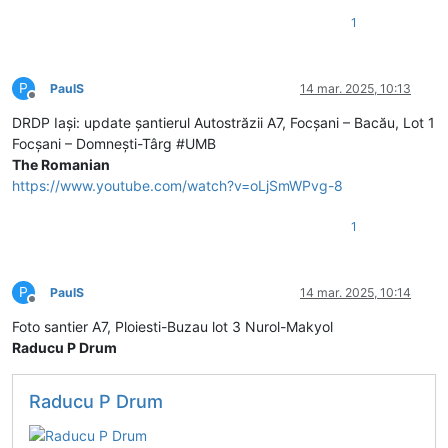
1
P
PaulS
14 mar. 2025, 10:13
Deconectat
DRDP Iași: update șantierul Autostrăzii A7, Focșani – Bacău, Lot 1
Focșani – Domnești-Târg #UMB
The Romanian
https://www.youtube.com/watch?v=oLjSmWPvg-8
1
P
PaulS
14 mar. 2025, 10:14
Deconectat
Foto santier A7, Ploiesti-Buzau lot 3 Nurol-Makyol
Raducu P Drum
Raducu P Drum