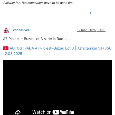
Railway fan. But motorways have to be done first!
4
vancouver
12 mar. 2025, 19:58
Deconectat
A7 Ploiesti - Buzau lot 3 si de la Raducu::
AUTOSTRADA A7 Ploiesti-Buzau Lot 3 | Asfaltari km 51+650
12.03.2025