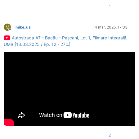
1
M
mike_us
14 mar. 2025, 17:33
Deconectat
Autostrada A7 - Bacău - Pașcani, Lot 1, Filmare Integrală,
UMB [13.03.2025 / Ep. 12 - 27%]
2