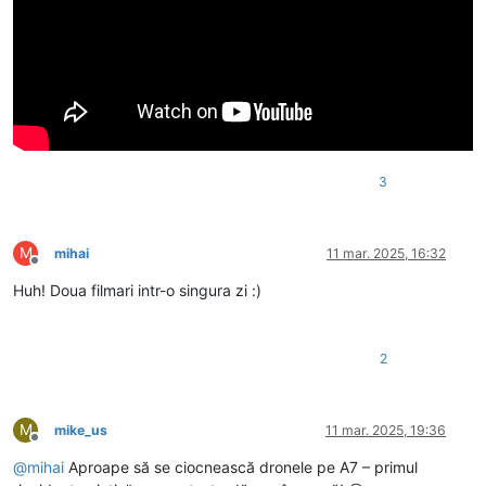
3
M
mihai
11 mar. 2025, 16:32
Deconectat
Huh! Doua filmari intr-o singura zi :)
2
M
mike_us
11 mar. 2025, 19:36
Deconectat
@
mihai
Aproape să se ciocnească dronele pe A7 – primul