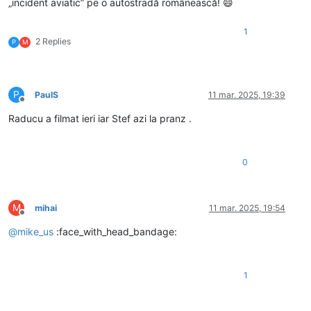
„incident aviatic” pe o autostradă românească! 😄
1
2 Replies
P
M
P
PaulS
11 mar. 2025, 19:39
Deconectat
Raducu a filmat ieri iar Stef azi la pranz .
0
M
mihai
11 mar. 2025, 19:54
Deconectat
@
mike_us
:face_with_head_bandage:
1