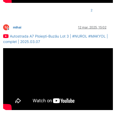
2
M
mihai
12 mar. 2025, 15:02
Deconectat
Autostrada A7 Ploiești-Buzău Lot 3 | #NUROL #MAKYOL |
complet | 2025.03.07