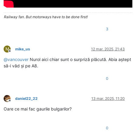
Railway fan. But motorways have to be done first!
3
M
mike_us
12 mar. 2025, 21:43
Deconectat
@
vancouver
Nurol aici chiar sunt o surpriză plăcută. Abia aștept
să-i văd și pe A8.
0
daniel22_22
13 mar. 2025, 11:20
Deconectat
Oare ce mai fac gaurile bulgarilor?
0