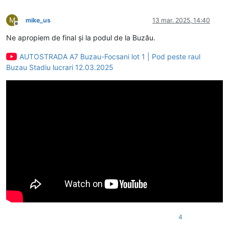
M
mike_us
13 mar. 2025, 14:40
Deconectat
Ne apropiem de final și la podul de la Buzău.
AUTOSTRADA A7 Buzau-Focsani lot 1 | Pod peste raul
Buzau Stadiu lucrari 12.03.2025
4