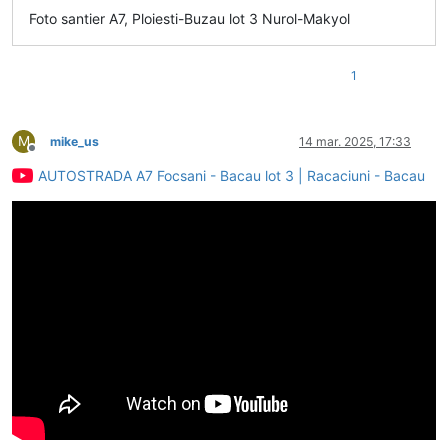
Foto santier A7, Ploiesti-Buzau lot 3 Nurol-Makyol
1
M
mike_us
14 mar. 2025, 17:33
Deconectat
AUTOSTRADA A7 Focsani - Bacau lot 3 | Racaciuni - Bacau