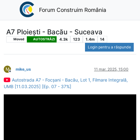
Forum Construim România
A7 Ploiești - Bacău - Suceava
4.3k
123
1.4m
14
Moved
AUTOSTRĂZI
Login pentru a răspunde
M
mike_us
11 mar. 2025, 15:00
Deconectat
Autostrada A7 - Focșani - Bacău, Lot 1, Filmare Integrală,
UMB [11.03.2025] [Ep. 07 - 37%]