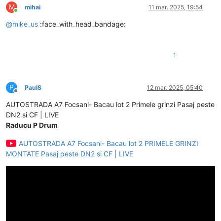
M
mihai
11 mar. 2025, 19:54
Conectat
@
mike_us
:face_with_head_bandage:
1
P
PaulS
12 mar. 2025, 05:40
Deconectat
AUTOSTRADA A7 Focsani- Bacau lot 2 Primele grinzi Pasaj peste
DN2 si CF | LIVE
Raducu P Drum
AUTOSTRADA A7 Focsani- Bacau lot 2 PRIMELE GRINZI
MONTATE Pasaj peste DN2 si CF | LIVE