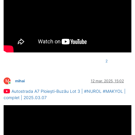
2
M
mihai
12 mar. 2025, 15:02
Conectat
Autostrada A7 Ploiești-Buzău Lot 3 | #NUROL #MAKYOL |
complet | 2025.03.07