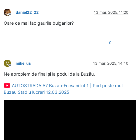
daniel22_22
13 mar. 2025, 11:20
Deconectat
Oare ce mai fac gaurile bulgarilor?
0
M
mike_us
13 mar. 2025, 14:40
Deconectat
Ne apropiem de final și la podul de la Buzău.
AUTOSTRADA A7 Buzau-Focsani lot 1 | Pod peste raul
Buzau Stadiu lucrari 12.03.2025