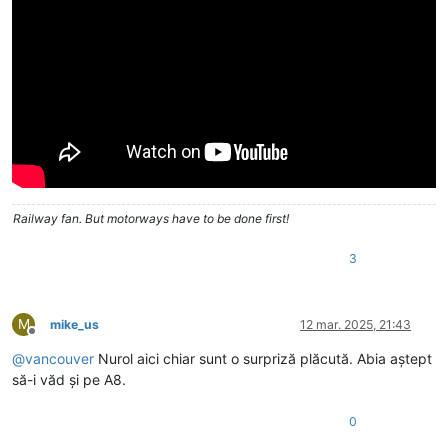
Railway fan. But motorways have to be done first!
3
M
mike_us
12 mar. 2025, 21:43
Deconectat
@
vancouver
Nurol aici chiar sunt o surpriză plăcută. Abia aștept
să-i văd și pe A8.
0