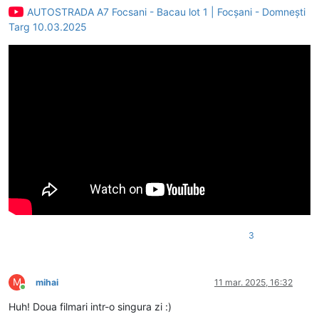
AUTOSTRADA A7 Focsani - Bacau lot 1 | Focșani - Domnești
Targ 10.03.2025
3
M
mihai
11 mar. 2025, 16:32
Conectat
Huh! Doua filmari intr-o singura zi :)