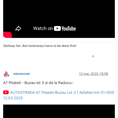
Railway fan. But motorways have to be done first!
4
vancouver
12 mar. 2025, 19:58
Deconectat
A7 Ploiesti - Buzau lot 3 si de la Raducu::
AUTOSTRADA A7 Ploiesti-Buzau Lot 3 | Asfaltari km 51+650
12.03.2025