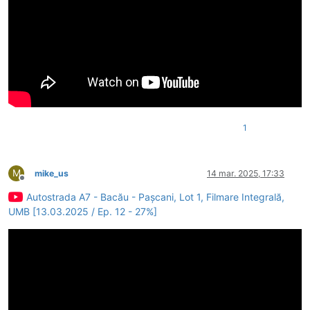
1
M
mike_us
14 mar. 2025, 17:33
Deconectat
Autostrada A7 - Bacău - Pașcani, Lot 1, Filmare Integrală,
UMB [13.03.2025 / Ep. 12 - 27%]