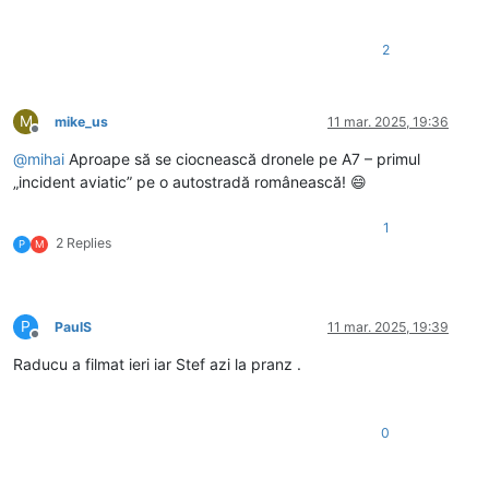
2
M
mike_us
11 mar. 2025, 19:36
Deconectat
@
mihai
Aproape să se ciocnească dronele pe A7 – primul
„incident aviatic” pe o autostradă românească! 😄
1
2 Replies
P
M
P
PaulS
11 mar. 2025, 19:39
Deconectat
Raducu a filmat ieri iar Stef azi la pranz .
0