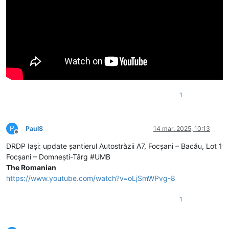
1
P
PaulS
14 mar. 2025, 10:13
Deconectat
DRDP Iași: update șantierul Autostrăzii A7, Focșani – Bacău, Lot 1
Focșani – Domnești-Târg #UMB
The Romanian
https://www.youtube.com/watch?v=oLjSmWPvg-8
1