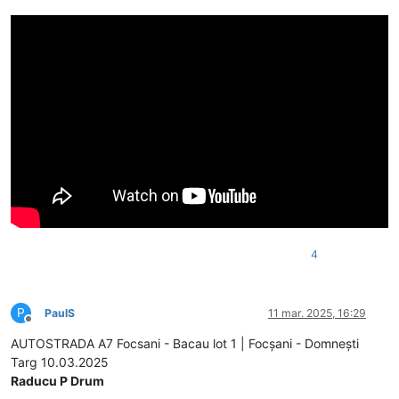
4
P
PaulS
11 mar. 2025, 16:29
Deconectat
AUTOSTRADA A7 Focsani - Bacau lot 1 | Focșani - Domnești
Targ 10.03.2025
Raducu P Drum