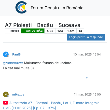
Forum Construim România
A7 Ploiești - Bacău - Suceava
4.3k
123
1.4m
14
Moved
AUTOSTRĂZI
Login pentru a răspunde
P
PaulS
10 mar. 2025, 15:04
Deconectat
@
vancouver
Multumesc frumos de update.
La cat mai multe :))
2
M
mike_us
11 mar. 2025, 15:00
Deconectat
Autostrada A7 - Focșani - Bacău, Lot 1, Filmare Integrală,
UMB [11.03.2025] [Ep. 07 - 37%]