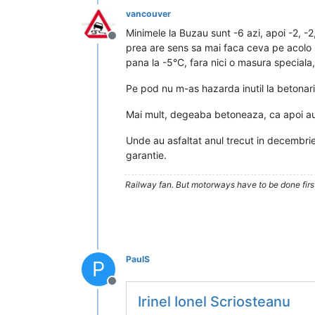
vancouver
Minimele la Buzau sunt -6 azi, apoi -2, -
Deconectat
prea are sens sa mai faca ceva pe acolo pa
pana la -5°C, fara nici o masura speciala,
Pe pod nu m-as hazarda inutil la betonari
Mai mult, degeaba betoneaza, ca apoi au d
Unde au asfaltat anul trecut in decembrie
garantie.
Railway fan. But motorways have to be done firs
PaulS
P
Deconectat
Irinel Ionel Scriosteanu