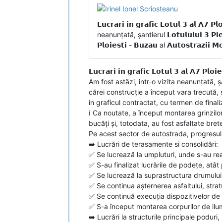
𝗟𝘂𝗰𝗿𝗮𝗿𝗶 𝗶𝗻 𝗴𝗿𝗮𝗳𝗶𝗰 𝗟𝗼𝘁𝘂𝗹 𝟯 𝗮𝗹 𝗔
neanunțată, șantierul 𝗟𝗼𝘁𝘂𝗹𝘂𝗹𝘂𝗶 𝟯 𝗣𝗶
𝗣𝗹𝗼𝗶𝗲𝘀𝘁𝗶 - 𝗕𝘂𝘇𝗮𝘂 al 𝗔𝘂𝘁𝗼𝘀𝘁𝗿𝗮𝘇𝗶𝗶 
𝗟𝘂𝗰𝗿𝗮𝗿𝗶 𝗶𝗻 𝗴𝗿𝗮𝗳𝗶𝗰 𝗟𝗼𝘁𝘂𝗹 𝟯 𝗮𝗹 𝗔𝟳 𝗣𝗹𝗼𝗶
Am fost astăzi, intr-o vizita neanunțată, șantierul 𝗟
cărei construcție a început vara trecută, ș
in graficul contractat, cu termen de final
ℹ️ Ca noutate, a început montarea grinzil
bucăți și, totodata, au fost asfaltate bre
Pe acest sector de autostrada, progresul f
➡️ Lucrări de terasamente si consolidări:
✅ Se lucrează la umpluturi, unde s-au re
✅ S-au finalizat lucrările de podețe, atât
✅ Se lucrează la suprastructura drumului 
✅ Se continua așternerea asfaltului, stra
✅ Se continuă execuția dispozitivelor de 
✅ S-a început montarea corpurilor de ilum
➡️ Lucrări la structurile principale poduri,