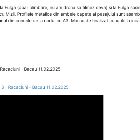
la Fulga (doar plimbare, nu am drona sa filmez ceva) si la Fulga sos
cu Mizil. Profilele metalice din ambele capete al pasajului sunt asambl
 unul din conurile de la nodul cu A3. Mai au de finalizat conurile la in
Racaciuni - Bacau 11.02.2025
3 | Racaciuni - Bacau 11.02.2025