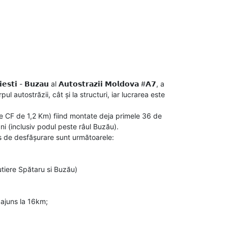
𝗶 - 𝗕𝘂𝘇𝗮𝘂 al 𝗔𝘂𝘁𝗼𝘀𝘁𝗿𝗮𝘇𝗶𝗶 𝗠𝗼𝗹𝗱𝗼𝘃𝗮 #𝗔𝟳, a
l autostrăzii, cât și la structuri, iar lucrarea este
ste CF de 1,2 Km) fiind montate deja primele 36 de
ani (inclusiv podul peste râul Buzău).
urs de desfășurare sunt următoarele:
utiere Spătaru si Buzău)
 ajuns la 16km;