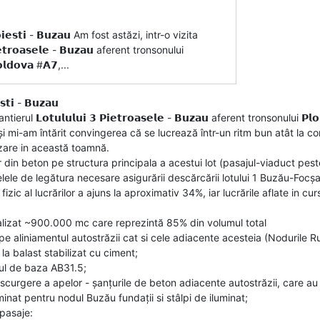
 𝗣𝗹𝗼𝗶𝗲𝘀𝘁𝗶 - 𝗕𝘂𝘇𝗮𝘂 Am fost astăzi, intr-o vizita
𝘁𝗿𝗼𝗮𝘀𝗲𝗹𝗲 - 𝗕𝘂𝘇𝗮𝘂 aferent tronsonului
𝗼𝗹𝗱𝗼𝘃𝗮 #𝗔𝟳,...
𝗲𝘀𝘁𝗶 - 𝗕𝘂𝘇𝗮𝘂
𝗼𝘁𝘂𝗹𝘂𝗹𝘂𝗶 𝟯 𝗣𝗶𝗲𝘁𝗿𝗼𝗮𝘀𝗲𝗹𝗲 - 𝗕𝘂𝘇𝗮𝘂 aferent tronsonului 𝗣𝗹𝗼𝗶𝗲𝘀𝘁
i mi-am întărit convingerea că se lucrează într-un ritm bun atât la corpu
izare in această toamnă.
or din beton pe structura principala a acestui lot (pasajul-viaduct pe
telele de legătura necesare asigurării descărcării lotului 1 Buzău-Focș
izic al lucrărilor a ajuns la aproximativ 34%, iar lucrările aflate in c
alizat ~900.000 mc care reprezintă 85% din volumul total
 pe aliniamentul autostrăzii cat si cele adiacente acesteia (Nodurile R
la balast stabilizat cu ciment;
tul de baza AB31.5;
scurgere a apelor - șanțurile de beton adiacente autostrăzii, care au
inat pentru nodul Buzău fundații si stâlpi de iluminat;
 pasaje: