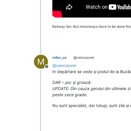
Railway fan. But motorways have to be done firs
mike_us
@vancouver
M
@
vancouver
Deconectat
In depărtare se vede și podul de la Buză
DAR – șoc și groază:
UPDATE: Din cauza gerului din ultimele zil
peste zece grade.
Nu sunt specialist, dar totuși, sunt zile