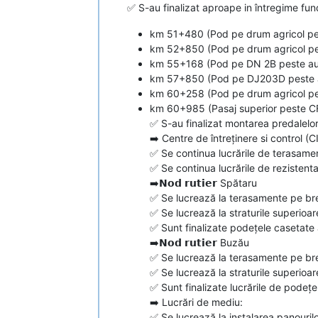
✅ S-au finalizat aproape in întregime funda
km 51+480 (Pod pe drum agricol pe
km 52+850 (Pod pe drum agricol pe
km 55+168 (Pod pe DN 2B peste au
km 57+850 (Pod pe DJ203D peste 
km 60+258 (Pod pe drum agricol pe
km 60+985 (Pasaj superior peste CF 
✅ S-au finalizat montarea predalel
➡️ Centre de întreținere si control (C
✅ Se continua lucrările de terasamen
✅ Se continua lucrările de rezistent
➡️𝗡𝗼𝗱 𝗿𝘂𝘁𝗶𝗲𝗿 Spătaru
✅ Se lucrează la terasamente pe br
✅ Se lucrează la straturile superioar
✅ Sunt finalizate podețele casetate
➡️𝗡𝗼𝗱 𝗿𝘂𝘁𝗶𝗲𝗿 Buzău
✅ Se lucrează la terasamente pe bre
✅ Se lucrează la straturile superioare
✅ Sunt finalizate lucrările de podețe
➡️ Lucrări de mediu:
✅ Se lucrează la instalarea panouri