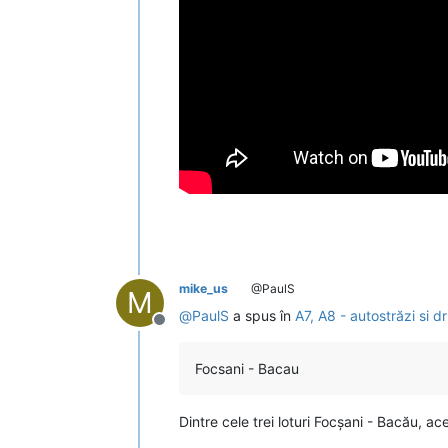
mike_us
@PaulS
M
@
PaulS
a spus în
A7, A8 - autostrăzi si 
Deconectat
Focsani - Bacau
Dintre cele trei loturi Focșani - Bacău, a