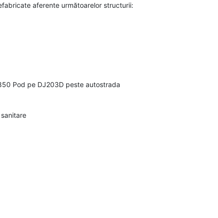
refabricate aferente următoarelor structurii:
7+850 Pod pe DJ203D peste autostrada
 sanitare