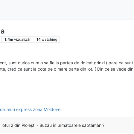
va
1.4m
vizualizări
14
watching
 sunt curios cum o sa fie la partea de ridicat grinzi ( pare ca sunt 
te, cred ca sunt la cota pe o mare parte din lot. ( Din ce se vede din 
si drumuri express zona Moldovei
:
i lotul 2 din Ploiești - Buzău în următoarele săptămâni?