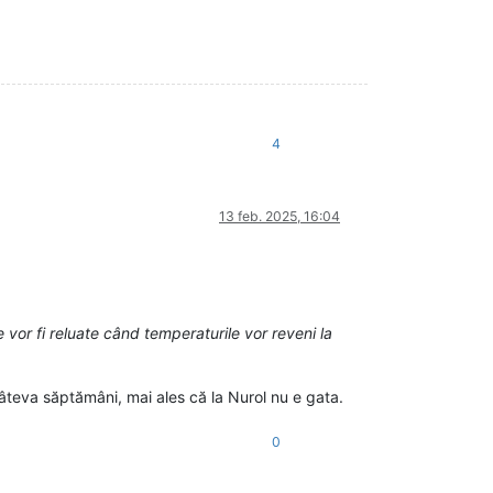
4
13 feb. 2025, 16:04
 vor fi reluate când temperaturile vor reveni la
câteva săptămâni, mai ales că la Nurol nu e gata.
0