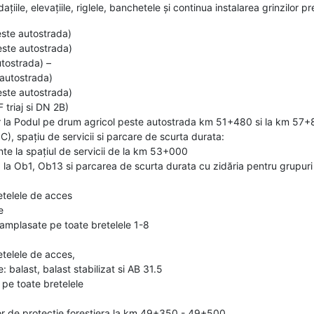
țiile, elevațiile, riglele, banchetele și continua instalarea grinzilor p
ste autostrada)
ste autostrada)
tostrada) –
autostrada)
ste autostrada)
triaj si DN 2B)
or la Podul pe drum agricol peste autostrada km 51+480 si la km 5
IC), spațiu de servicii si parcare de scurta durata:
te la spațiul de servicii de la km 53+000
a la Ob1, Ob13 si parcarea de scurta durata cu zidăria pentru grupuri
etelele de acces
e
 amplasate pe toate bretelele 1-8
telele de acces,
: balast, balast stabilizat si AB 31.5
 pe toate bretelele
lor de protecție forestiera la km 49+350 - 49+500