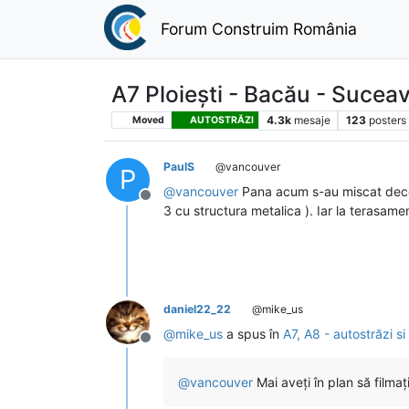
Forum Construim România
A7 Ploiești - Bacău - Sucea
4.3k
mesaje
123
posters
Moved
AUTOSTRĂZI
PaulS
@vancouver
P
@
vancouver
Pana acum s-au miscat decent,
Deconectat
3 cu structura metalica ). Iar la terasamen
daniel22_22
@mike_us
@
mike_us
a spus în
A7, A8 - autostrăzi 
Deconectat
@
vancouver
Mai aveți în plan să filmaț