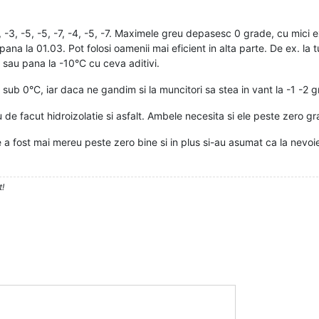
2, -3, -5, -5, -7, -4, -5, -7. Maximele greu depasesc 0 grade, cu mici
na la 01.03. Pot folosi oamenii mai eficient in alta parte. De ex. la 
 sau pana la -10°C cu ceva aditivi.
 sub 0°C, iar daca ne gandim si la muncitori sa stea in vant la -1 -2 
e facut hidroizolatie si asfalt. Ambele necesita si ele peste zero gra
 a fost mai mereu peste zero bine si in plus si-au asumat ca la nevoi
t!