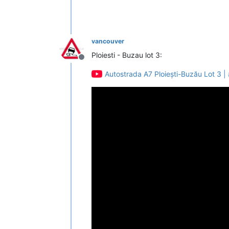
vancouver
Ploiesti - Buzau lot 3:
Deconectat
Autostrada A7 Ploiești-Buzău Lot 3