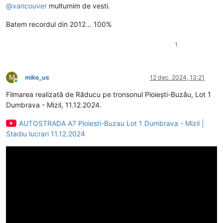
@
vancouver
multumim de vesti.
Batem recordul din 2012... 100%
1
M
mike_us
12 dec. 2024, 13:21
Conectat
Filmarea realizată de Răducu pe tronsonul Ploiești-Buzău, Lot 1
Dumbrava - Mizil, 11.12.2024.
AUTOSTRADA A7 Ploiesti-Buzau Lot 1 Dumbrava - Mizil |
Stadiu lucrari 11.12.2024