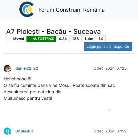
Forum Construim România
A7 Ploiești - Bacău - Suceava
4.3k
123
1.4m
14
Moved
AUTOSTRĂZI
Login pentru a răspunde
daniel22_22
12 dec. 2024, 07:23
Deconectat
Hohohoooo !!!
O sa fiu cuminte pana vine Mosul. Poate scoate din sac
deschiderea pe toate loturile.
Multumesc pentru vesti!
1
U
UnulAltul
12 dec. 2024, 07:59
Deconectat