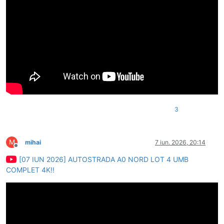
3
M
mihai
7 iun. 2026, 20:14
Deconectat
[07 IUN 2026] AUTOSTRADA A0 NORD LOT 4 UMB
COMPLET 4K!!