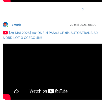
3
Emeric
29 mai 2026, 08:00
Conectat
[28 MAI 2026] A0-DN3 si PASAJ CF din AUTOSTRADA A0
NORD LOT 3 CCECC 4K!!