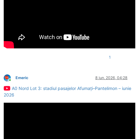
1
Emeric
8 iun. 2026, 04:28
Conectat
A0 Nord Lot 3: stadiul pasajelor Afumați–Pantelimon – iunie
2026