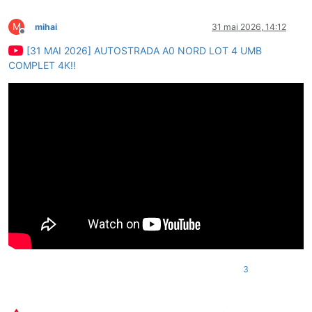
M
mihai
31 mai 2026, 14:12
Deconectat
[31 MAI 2026] AUTOSTRADA A0 NORD LOT 4 UMB
COMPLET 4K!!
3