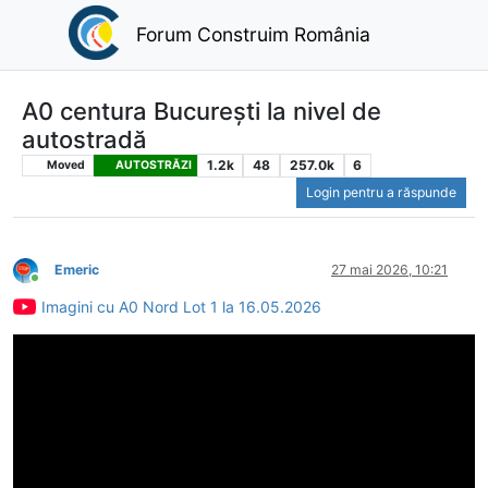
Forum Construim România
A0 centura București la nivel de
autostradă
1.2k
48
257.0k
6
Moved
AUTOSTRĂZI
Login pentru a răspunde
Emeric
27 mai 2026, 10:21
Conectat
Imagini cu A0 Nord Lot 1 la 16.05.2026