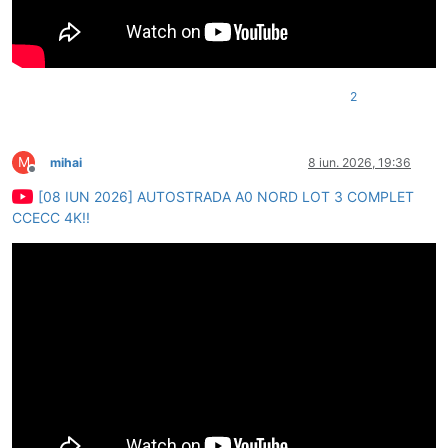
2
M
mihai
8 iun. 2026, 19:36
Deconectat
[08 IUN 2026] AUTOSTRADA A0 NORD LOT 3 COMPLET
CCECC 4K!!