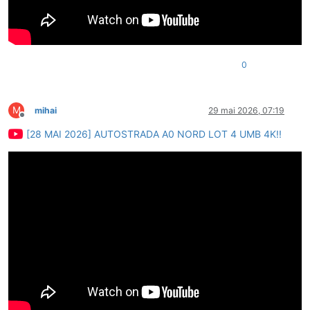
0
M
mihai
29 mai 2026, 07:19
Deconectat
[28 MAI 2026] AUTOSTRADA A0 NORD LOT 4 UMB 4K!!