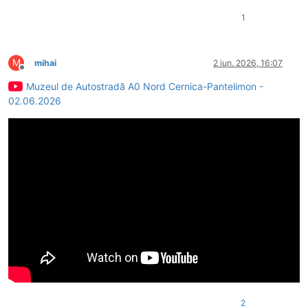
1
M
mihai
2 iun. 2026, 16:07
Deconectat
Muzeul de Autostradă A0 Nord Cernica-Pantelimon -
02.06.2026
2