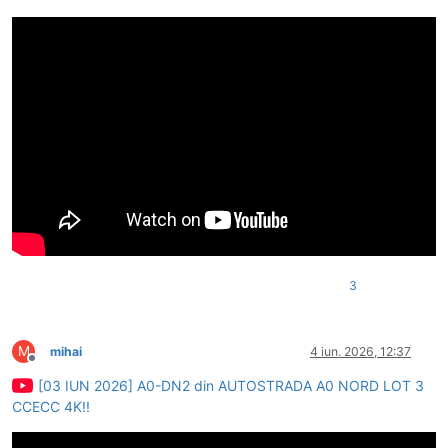
3
M
mihai
4 iun. 2026, 12:37
Deconectat
[03 IUN 2026] A0-DN2 din AUTOSTRADA A0 NORD LOT 3
CCECC 4K!!