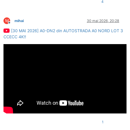
4
M
mihai
30 mai 2026, 20:28
Deconectat
[30 MAI 2026] A0-DN2 din AUTOSTRADA A0 NORD LOT 3
CCECC 4K!!
1