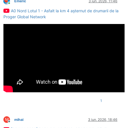
Emeric
3 iun. 2026, 11:46
Conectat
A0 Nord Lotul 1 - Asfalt la km 4 așternut de drumarii de la
Proger Global Network
1
M
mihai
3 iun. 2026, 18:46
Deconectat