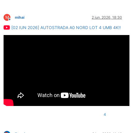
M
mihai
2 iun. 2026, 18:30
Deconectat
[02 IUN 2026] AUTOSTRADA A0 NORD LOT 4 UMB 4K!!
4