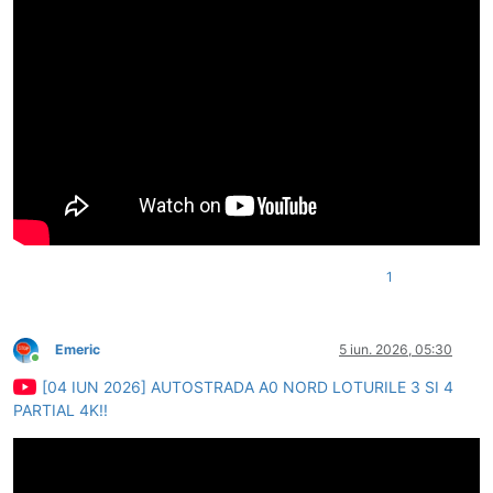
1
Emeric
5 iun. 2026, 05:30
Conectat
[04 IUN 2026] AUTOSTRADA A0 NORD LOTURILE 3 SI 4
PARTIAL 4K!!