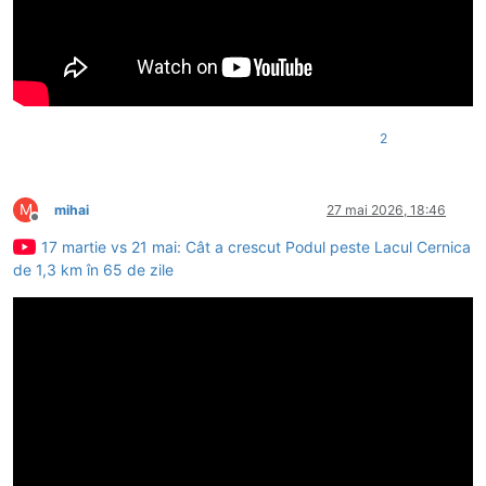
2
M
mihai
27 mai 2026, 18:46
Deconectat
17 martie vs 21 mai: Cât a crescut Podul peste Lacul Cernica
de 1,3 km în 65 de zile