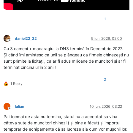
1
daniel22_22
9 iun. 2026, 02:00
Deconectat
Cu 3 oameni + macaragiul la DN3 termină în Decembrie 2027.
Și când îmi amintesc ca unii se plângeau ca firmele chinezești nu
sunt primite la licitații, ca ar fi adus milioane de muncitori și ar fi
terminat cincinalul în 2 ani!!
2
1 Reply
I
Iulian
10 iun. 2026, 03:22
Deconectat
Pai tocmai de asta nu termina, statul nu a acceptat sa vina
câteva sute de muncitori chinezi ( și bine a făcut) și importul
temporar de echipamente că sa lucreze aia cum vor mușchii lor.