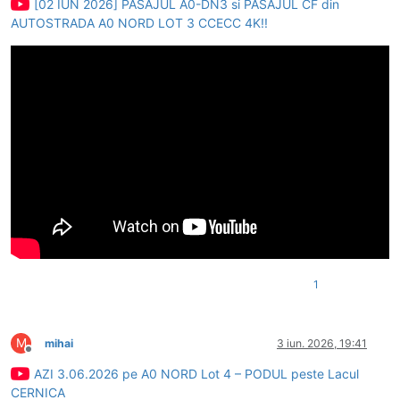
[02 IUN 2026] PASAJUL A0-DN3 si PASAJUL CF din
AUTOSTRADA A0 NORD LOT 3 CCECC 4K!!
1
M
mihai
3 iun. 2026, 19:41
Deconectat
AZI 3.06.2026 pe A0 NORD Lot 4 – PODUL peste Lacul
CERNICA