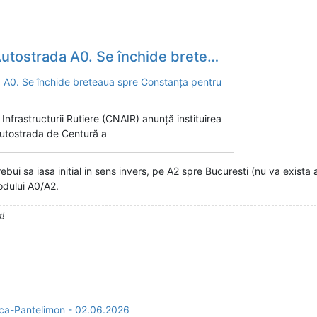
chide breteaua spre Constanța pentru aproape o săptămână
nfrastructurii Rutiere (CNAIR) anunță instituirea
 Autostrada de Centură a
rebui sa iasa initial in sens invers, pe A2 spre Bucuresti (nu va exista 
odului A0/A2.
t!
ca-Pantelimon - 02.06.2026