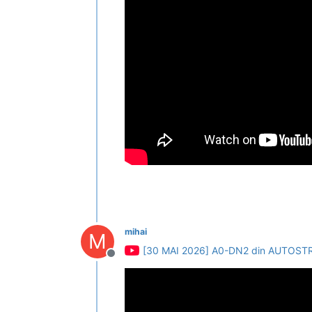
mihai
M
[30 MAI 2026] A0-DN2 din AUTOST
Deconectat