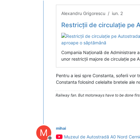
Deconectat
Alexandru Grigorescu / iun. 2
Restricții de circulație pe Autostrada A0. Se în
Compania Națională de Administrare a I
unor restricții majore de circulație pe
Pentru a iesi spre Constanta, soferii vor t
Constanta folosind celelalte bretele ale n
Railway fan. But motorways have to be done firs
mihai
M
Muzeul de Autostradă A0 Nord Cerni