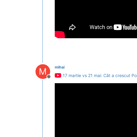
mihai
M
17 martie vs 21 mai: Cât a crescut Po
Deconectat