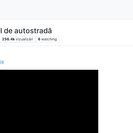
el de autostradă
256.4k
vizualizări
6
watching
026