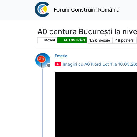
Forum Construim România
A0 centura București la niv
1.2k
mesaje
48
posters
Moved
AUTOSTRĂZI
Emeric
Imagini cu A0 Nord Lot 1 la 16.05.2
Deconectat