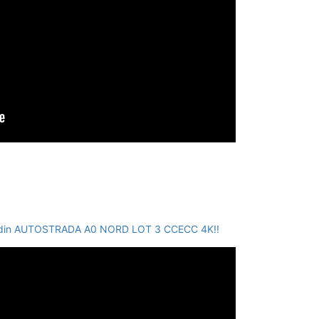
F din AUTOSTRADA A0 NORD LOT 3 CCECC 4K!!