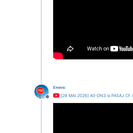
Emeric
[28 MAI 2026] A0-DN3 si PASAJ C
Deconectat