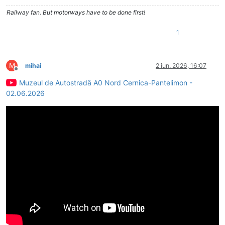
Railway fan. But motorways have to be done first!
1
M
mihai
2 iun. 2026, 16:07
Deconectat
Muzeul de Autostradă A0 Nord Cernica-Pantelimon -
02.06.2026