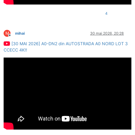
4
M
mihai
30 mai 2026, 20:28
Deconectat
[30 MAI 2026] A0-DN2 din AUTOSTRADA A0 NORD LOT 3
CCECC 4K!!