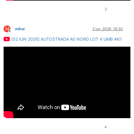
2
M
mihai
2 iun. 2026, 18:30
Deconectat
[02 IUN 2026] AUTOSTRADA A0 NORD LOT 4 UMB 4K!!
4