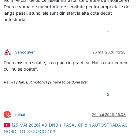
Nu mi-e clar deloc ce inseamna asta. Ce bretele de intoarcere?
Daca e vorba de racordurile de servitute pentru proprietaile de
langa pasaj, atunci ele sunt din start la alta cota decat
autostrada.
2
vancouver
26 mai 2026, 12:28
Deconectat
Daca exista o solutie, sa o puna in practica. Hai sa nu incepem
cu "nu se poate".
Railway fan. But motorways have to be done first!
2
M
mihai
26 mai 2026, 15:03
Deconectat
[25 MAI 2026] A0-DN3 si PASAJ CF din AUTOSTRADA A0
NORD LOT 3 CCECC 4K!!