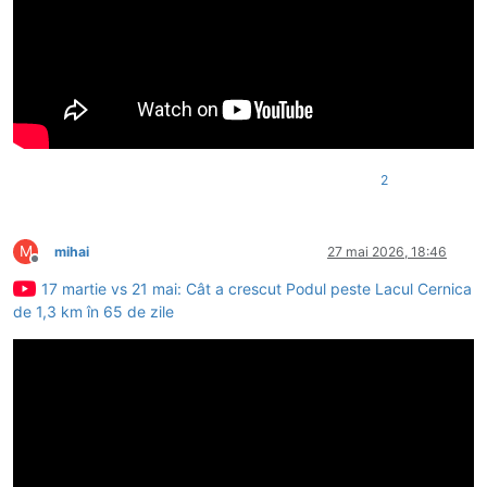
2
M
mihai
27 mai 2026, 18:46
Deconectat
17 martie vs 21 mai: Cât a crescut Podul peste Lacul Cernica
de 1,3 km în 65 de zile