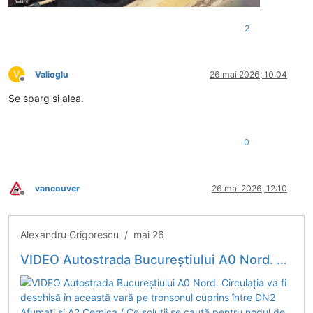
2
V
Valioglu
26 mai 2026, 10:04
Deconectat
Se sparg si alea.
0
vancouver
26 mai 2026, 12:10
Deconectat
Alexandru Grigorescu / mai 26
VIDEO Autostrada Bucureștiului A0 Nord. Circulația va fi deschisă în această vară pe tronsonul cuprins între DN2 Afumați și A2 Cernica / Ce soluții se caută pentru nodul de la Pantelimon