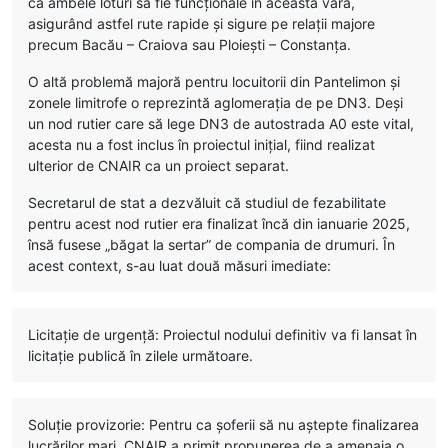
ca ambele loturi să fie funcționale în această vară,
asigurând astfel rute rapide și sigure pe relații majore
precum Bacău – Craiova sau Ploiești – Constanța.
O altă problemă majoră pentru locuitorii din Pantelimon și
zonele limitrofe o reprezintă aglomerația de pe DN3. Deși
un nod rutier care să lege DN3 de autostrada A0 este vital,
acesta nu a fost inclus în proiectul inițial, fiind realizat
ulterior de CNAIR ca un proiect separat.
Secretarul de stat a dezvăluit că studiul de fezabilitate
pentru acest nod rutier era finalizat încă din ianuarie 2025,
însă fusese „băgat la sertar” de compania de drumuri. În
acest context, s-au luat două măsuri imediate:
Licitație de urgență: Proiectul nodului definitiv va fi lansat în
licitație publică în zilele următoare.
Soluție provizorie: Pentru ca șoferii să nu aștepte finalizarea
lucrărilor mari, CNAIR a primit propunerea de a amenaja o