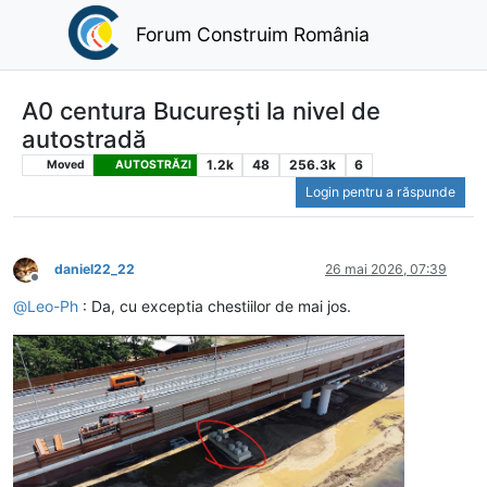
Forum Construim România
A0 centura București la nivel de
autostradă
1.2k
48
256.3k
6
Moved
AUTOSTRĂZI
Login pentru a răspunde
daniel22_22
26 mai 2026, 07:39
Deconectat
@
Leo-Ph
: Da, cu exceptia chestiilor de mai jos.