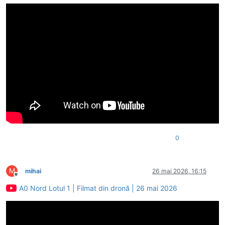
0
M
mihai
26 mai 2026, 16:15
Deconectat
A0 Nord Lotul 1 | Filmat din dronă | 26 mai 2026