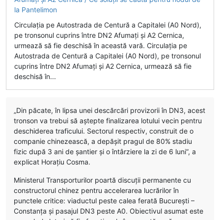
Circulația pe Autostrada de Centură a Capitalei (A0 Nord),
pe tronsonul cuprins între DN2 Afumați și A2 Cernica,
urmează să fie deschisă în această vară. Circulația pe
Autostrada de Centură a Capitalei (A0 Nord), pe tronsonul
cuprins între DN2 Afumați și A2 Cernica, urmează să fie
deschisă în...
„Din păcate, în lipsa unei descărcări provizorii în DN3, acest
tronson va trebui să aștepte finalizarea lotului vecin pentru
deschiderea traficului. Sectorul respectiv, construit de o
companie chinezească, a depășit pragul de 80% stadiu
fizic după 3 ani de șantier și o întârziere la zi de 6 luni”, a
explicat Horațiu Cosma.
Ministerul Transporturilor poartă discuții permanente cu
constructorul chinez pentru accelerarea lucrărilor în
punctele critice: viaductul peste calea ferată București –
Constanța și pasajul DN3 peste A0. Obiectivul asumat este