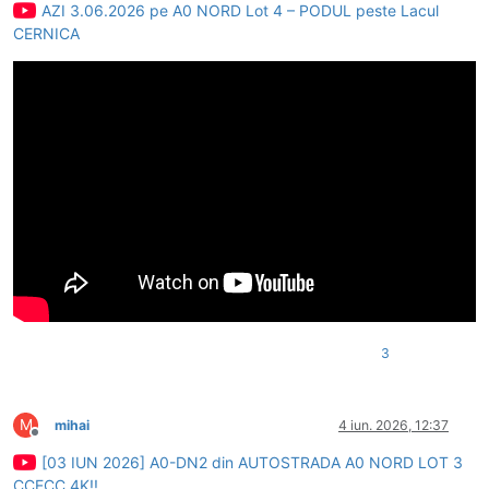
AZI 3.06.2026 pe A0 NORD Lot 4 – PODUL peste Lacul
CERNICA
3
M
mihai
4 iun. 2026, 12:37
Deconectat
[03 IUN 2026] A0-DN2 din AUTOSTRADA A0 NORD LOT 3
CCECC 4K!!