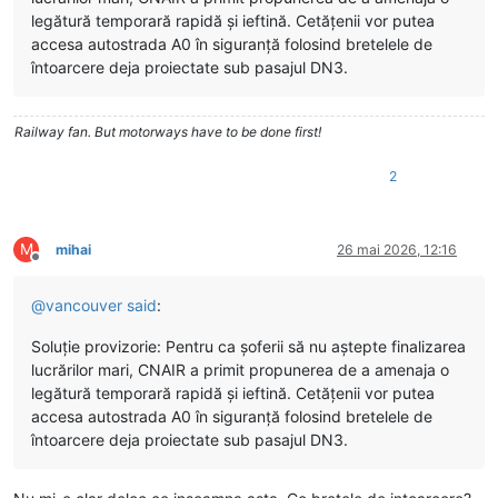
legătură temporară rapidă și ieftină. Cetățenii vor putea
accesa autostrada A0 în siguranță folosind bretelele de
întoarcere deja proiectate sub pasajul DN3.
Railway fan. But motorways have to be done first!
2
M
mihai
26 mai 2026, 12:16
Deconectat
@
vancouver
said
:
Soluție provizorie: Pentru ca șoferii să nu aștepte finalizarea
lucrărilor mari, CNAIR a primit propunerea de a amenaja o
legătură temporară rapidă și ieftină. Cetățenii vor putea
accesa autostrada A0 în siguranță folosind bretelele de
întoarcere deja proiectate sub pasajul DN3.