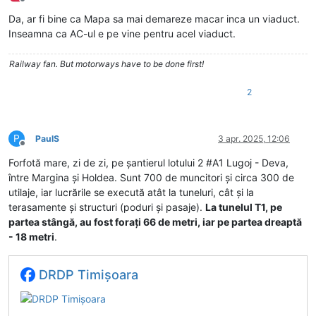
Deconectat
Da, ar fi bine ca Mapa sa mai demareze macar inca un viaduct.
Inseamna ca AC-ul e pe vine pentru acel viaduct.
Railway fan. But motorways have to be done first!
2
P
PaulS
3 apr. 2025, 12:06
Deconectat
Forfotă mare, zi de zi, pe șantierul lotului 2 #A1 Lugoj - Deva,
între Margina și Holdea. Sunt 700 de muncitori și circa 300 de
utilaje, iar lucrările se execută atât la tuneluri, cât și la
terasamente și structuri (poduri și pasaje).
La tunelul T1, pe
partea stângă, au fost forați 66 de metri, iar pe partea dreaptă
- 18 metri
.
DRDP Timişoara