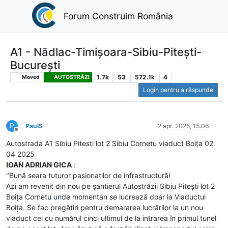
Forum Construim România
A1 - Nădlac-Timișoara-Sibiu-Pitești-
București
1.7k
53
572.1k
4
Moved
AUTOSTRĂZI
Login pentru a răspunde
P
PaulS
2 apr. 2025, 15:06
Deconectat
Autostrada A1 Sibiu Pitesti lot 2 Sibiu Cornetu viaduct Boița 02
04 2025
IOAN ADRIAN GICA
:
"Bună seara tuturor pasionaților de infrastructură!
Azi am revenit din nou pe șantierul Autostrăzii Sibiu Pitești lot 2
Boița Cornetu unde momentan se lucrează doar la Viaductul
Boița. Se fac pregătiri pentru demararea lucrărilor la un nou
viaduct cel cu numărul cinci ultimul de la intrarea în primul tunel