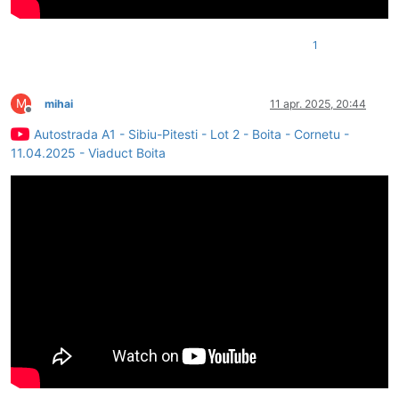
1
M
mihai
11 apr. 2025, 20:44
Deconectat
Autostrada A1 - Sibiu-Pitesti - Lot 2 - Boita - Cornetu -
11.04.2025 - Viaduct Boita