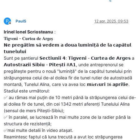
4
P
PaulS
12 apr. 2025, 09:53
Deconectat
Irinel Ionel Scriosteanu
:
𝐓𝐢𝐠𝐯𝐞𝐧𝐢 - 𝐂𝐮𝐫𝐭𝐞𝐚 𝐝𝐞 𝐀𝐫𝐠𝐞𝐬̦
𝗡𝗲 𝗽𝗿𝗲𝗴𝗮̆𝘁𝗶𝗺 𝘀𝗮̆ 𝘃𝗲𝗱𝗲𝗺 𝗮 𝗱𝗼𝘂𝗮 𝗹𝘂𝗺𝗶𝗻𝗶𝘁̦𝗮̆ 𝗱𝗲 𝗹𝗮 𝗰𝗮𝗽𝗮̆𝘁𝘂𝗹
𝘁𝘂𝗻𝗲𝗹𝘂𝗹𝘂𝗶
Sunt pe șantierul 𝗦𝗲𝗰𝘁𝗶𝘂𝗻𝗶𝗶 𝟰: 𝗧𝗶𝗴𝘃𝗲𝗻𝗶 - 𝗖𝘂𝗿𝘁𝗲𝗮 𝗱𝗲 𝗔𝗿𝗴𝗲𝘀 a
𝗔𝘂𝘁𝗼𝘀𝘁𝗿𝗮𝘇𝗶𝗶 𝗦𝗶𝗯𝗶𝘂 - 𝗣𝗶𝘁𝗲𝘀̦𝘁𝗶 #𝗔𝟭, unde antreprenorul se
pregătește pentru o nouă "luminiță" de la capătul tunelului prin
străpungerea celui de-al doilea fir de tunel rutier de autostradă
montană, Tunelul Alina, care va avea loc 𝗺𝐢𝐞𝗿𝐜𝘂𝗿𝗶 𝟏𝟔 𝗮𝗽𝗿𝗶𝗹𝗶𝗲.
Stadiul este următorul:
✅️ au rămas mai puțin de 10 metri până la străpungerea celui de-
al doilea fir de tunel, din cei 1342 metri aferenți Tunelului Alina
(sensul de mers Pitești-Sibiu);
✅ ️în paralel, se lucrează în mai multe zone de la radier până la
structura de rezistență;
✅️mai multe detalii în video atașat.
Reamintesc faptul că luna trecută a avut loc străpungerea