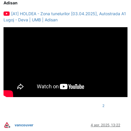
Adisan
[A1] HOLDEA - Zona tunelurilor [03.04.2025], Autostrada A1
Lugoj - Deva | UMB | Adisan
2
vancouver
4 apr. 2025, 13:22
Deconectat