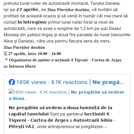
primului tunel rutier de autostradă montană, Tunelul Daniela.
Iar pe 𝟮𝟳 𝗮𝗽𝗿𝗶𝗹𝗶𝗲, de 𝐙𝐢𝐮𝐚 𝐏𝗼𝐫𝐫𝐭̦𝐢𝐥𝐨𝐫 𝐝𝐞𝐬𝐜𝐡𝐢𝐬𝐞, vă invităm să
profitați de această ocazie și să veniți în număr cât mai mare să
vizitați 𝗶̂𝗻 𝗶̂𝗻𝘁𝗿𝗲𝗴𝗶𝗺𝗲 primul tunel rutier forat la nivel de
autostradă, care va avea o lungime de 1,3 km pe sub Dealul
Momaia din județul Argeș și două fire paralele de tunel (denumite
Alina și Daniela), câte una pentru fiecare sens de mers.
𝐙𝐢𝐮𝐚 𝐏𝗼𝐫𝐫𝐭̦𝐢𝐥𝐨𝐫 𝐝𝐞𝐬𝐜𝐡𝐢𝐬𝐞
🗓 𝟐𝟕 𝐚𝐩𝐫𝐢𝐥𝐢𝐞, 𝐢̂𝐧𝐭𝐫𝐞 𝟏𝟎:𝟎𝟎 - 𝟏𝟔:𝟎𝟎
📍 𝐎𝐫𝐠𝐚𝐧𝐢𝐳𝐚𝐫𝐞𝐚 𝐝𝐞 𝐬̦𝐚𝐧𝐭𝐢𝐞𝐫 𝐚 𝐬𝐞𝐜𝐭̦𝐢𝐮𝐧𝐢𝐢 𝟒 𝐓𝐢𝐠𝐯𝐞𝐧𝐢 - 𝐂𝐮𝐫𝐭𝐞𝐚 𝐝𝐞 𝐀𝐫𝐠𝐞𝐬̦
🎫 𝐈𝐧𝐭𝐫𝐚𝐫𝐞𝐚 𝐥𝐢𝐛𝐞𝐫𝐚̆
195K views · 4.1K reactions | 𝗡𝗲 𝗽𝗿𝗲𝗴𝗮̆𝘁𝗶𝗺 𝘀𝗮̆ 𝘃𝗲𝗱𝗲𝗺 𝗮 𝗱𝗼𝘂𝗮...
𝗡𝗲 𝗽𝗿𝗲𝗴𝗮̆𝘁𝗶𝗺 𝘀𝗮̆ 𝘃𝗲𝗱𝗲𝗺 𝗮 𝗱𝗼𝘂𝗮 𝗹𝘂𝗺𝗶𝗻𝗶𝘁̦𝗮̆ 𝗱𝗲 𝗹𝗮
𝗰𝗮𝗽𝗮̆𝘁𝘂𝗹 𝘁𝘂𝗻𝗲𝗹𝘂𝗹𝘂𝗶 Sunt pe șantierul 𝗦𝗲𝗰𝘁𝗶𝘂𝗻𝗶𝗶 𝟰:
𝗧𝗶𝗴𝘃𝗲𝗻𝗶 - 𝗖𝘂𝗿𝘁𝗲𝗮 𝗱𝗲 𝗔𝗿𝗴𝗲𝘀 a 𝗔𝘂𝘁𝗼𝘀𝘁𝗿𝗮𝘇𝗶𝗶 𝗦𝗶𝗯𝗶𝘂 -
𝗣𝗶𝘁𝗲𝘀̦𝘁𝗶 #𝗔𝟭, unde antreprenorul se pregătește....