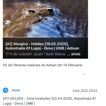
SS din filmarea realizata de Adisan din 19 Februarie
1
P
PaulS
4 apr. 2025, 05:43
Deconectat
[A1] HOLDEA - Zona tunelurilor [03.04.2025], Autostrada A1
Lugoj - Deva | UMB |