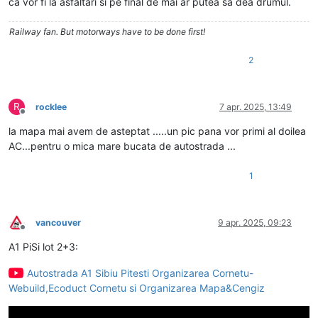
ca vor fi la asfaltari si pe final de mai ar putea sa dea drumul.
Railway fan. But motorways have to be done first!
2
R
rocklee
7 apr. 2025, 13:49
Deconectat
la mapa mai avem de asteptat .....un pic pana vor primi al doilea
AC...pentru o mica mare bucata de autostrada ...
1
vancouver
9 apr. 2025, 09:23
Deconectat
A1 PiSi lot 2+3:
Autostrada A1 Sibiu Pitesti Organizarea Cornetu-
Webuild,Ecoduct Cornetu si Organizarea Mapa&Cengiz