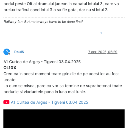
podul peste Olt al drumului judean in capatul lotului 3, care va
prelua traficul cand lotul 3 o sa fie gata, dar nu si lotul 2.
Railway fan. But motorways have to be done first!
1
P
PaulS
7 apr. 2025, 05:29
Deconectat
A1 Curtea de Argeș - Tigveni 03.04.2025
OL10X
Cred ca in acest moment toate grinzile de pe acest lot au fost
urcate.
La cum se misca, pare ca vor sa termine de suprabetonat toate
podurile si viaductele pana in luna mai-iunie.
A1 Curtea de Argeș - Tigveni 03.04.2025