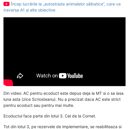
Încep lucrările la „autostrada animalelor sălbatice”, care va
traversa A1 și alte obiective
Din video: AC pentru ecoduct este depus deja la MT si o sa iasa
luna asta (zice Scriosteanu). Nu a precizat daca AC este strict
pentru ecoduct sau pentru mai multe.
Ecoductul face parte din lotul 3. Cel de la Cornet.
Tot din lotul 3, pe rezervele de implementare, se reabiliteaza si