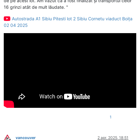
de pe acest lot. Am văzut că a fost finalizat și transportul celor
16 grinzi atât de mult lăudate. "
Autostrada A1 Sibiu Pitesti lot 2 Sibiu Cornetu viaduct Boița
02 04 2025
1
vancouver
2 apr. 2025, 18:51