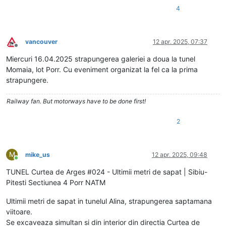
4
vancouver
12 apr. 2025, 07:37
Deconectat
Miercuri 16.04.2025 strapungerea galeriei a doua la tunel
Momaia, lot Porr. Cu eveniment organizat la fel ca la prima
strapungere.
Railway fan. But motorways have to be done first!
2
M
mike_us
12 apr. 2025, 09:48
Conectat
TUNEL Curtea de Arges #024 - Ultimii metri de sapat | Sibiu-
Pitesti Sectiunea 4 Porr NATM
Ultimii metri de sapat in tunelul Alina, strapungerea saptamana
viitoare.
Se excaveaza simultan si din interior din directia Curtea de