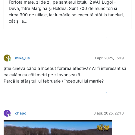
Forfotă mare, zi de zi, pe șantierul lotului 2 #A1 Lugoj -
Deva, între Margina și Holdea. Sunt 700 de muncitori și
circa 300 de utilaje, iar lucrările se execută atât la tuneluri,
cât și la...
1
M
mike_us
3 apr. 2025, 15:19
Conectat
Știe cineva când a început forarea efectivă? Ar fi interesant să
calculăm cu câți metri pe zi avansează.
Parcă la sfârșitul lui februarie / începutul lui martie?
1
C
chapo
3 apr. 2025, 22:13
Deconectat