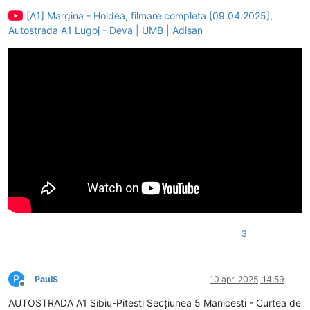
[A1] Margina - Holdea, filmare completa [09.04.2025],
Autostrada A1 Lugoj - Deva | UMB | Adisan
3
P
PaulS
10 apr. 2025, 14:59
Deconectat
AUTOSTRADA A1 Sibiu-Pitesti Secțiunea 5 Manicesti - Curtea de