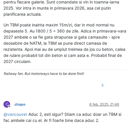
pentru fiecare galerie. Sunt comandate si vin in toamna-iarna
2025. Vor intra in munte in primavara 2026, asa cel putin
planificarea actuala.
Un TBM poate inainta maxim 15m/zi, dar in mod normal nu
depaseste 5. Au 1800 / 5 = 360 de zile. Adica in primavara-vara
2027 ambele o sa fie gata strapunse si gata camasuite - spre
deosebire de NATM, la TBM se pune direct camasa de
rezistenta. Apoi mai au de umplut treimea de jos cu beton, calea
de rulare probabil tot din beton si cam asta e. Probabil final de
2027 circulam.
Railway fan. But motorways have to be done first!
3
C
chapo
6 feb. 2025, 21:46
Deconectat
@
vancouver
Aduc 2, esti sigur? Stiam ca aduc doar un TBM si
fac ambele cai cu el. Ar fi foarte bine daca aduc 2.