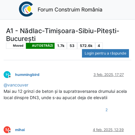
Forum Construim România
A1 - Nădlac-Timișoara-Sibiu-Pitești-
București
1.7k
53
572.6k
4
Moved
AUTOSTRĂZI
Login pentru a răspunde
H
hummingbird
3 feb. 2025, 17:27
Deconectat
@
vancouver
Mai au 12 grinzi de beton și la supratraversarea drumului acela
local dinspre DN3, unde s-au apucat deja de elevatii
2
M
mihai
4 feb. 2025, 12:39
Deconectat