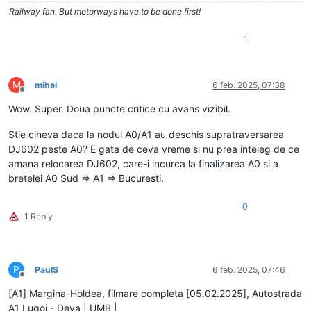
Railway fan. But motorways have to be done first!
1
M
mihai
6 feb. 2025, 07:38
Deconectat
Wow. Super. Doua puncte critice cu avans vizibil.
Stie cineva daca la nodul A0/A1 au deschis supratraversarea
DJ602 peste A0? E gata de ceva vreme si nu prea inteleg de ce
amana relocarea DJ602, care-i incurca la finalizarea A0 si a
bretelei A0 Sud => A1 => Bucuresti.
0
1 Reply
P
PaulS
6 feb. 2025, 07:46
Deconectat
[A1] Margina-Holdea, filmare completa [05.02.2025], Autostrada
A1 Lugoj - Deva | UMB |