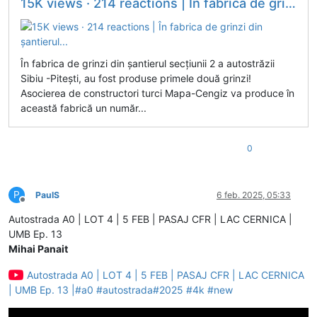
15K views · 214 reactions | În fabrica de grinzi din șantierul...
În fabrica de grinzi din șantierul secțiunii 2 a autostrăzii
Sibiu -Pitești, au fost produse primele două grinzi!
Asocierea de constructori turci Mapa-Cengiz va produce în
această fabrică un număr...
0
P
PaulS
6 feb. 2025, 05:33
Deconectat
Autostrada A0 | LOT 4 | 5 FEB | PASAJ CFR | LAC CERNICA |
UMB Ep. 13
Mihai Panait
Autostrada A0 | LOT 4 | 5 FEB | PASAJ CFR | LAC CERNICA
| UMB Ep. 13 |#a0 #autostrada#2025 #4k #new