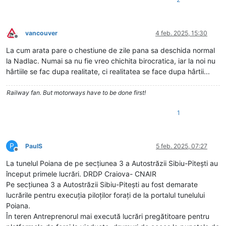
vancouver
4 feb. 2025, 15:30
Deconectat
La cum arata pare o chestiune de zile pana sa deschida normal
la Nadlac. Numai sa nu fie vreo chichita birocratica, iar la noi nu
hârtiile se fac dupa realitate, ci realitatea se face dupa hârtii...
Railway fan. But motorways have to be done first!
1
P
PaulS
5 feb. 2025, 07:27
Deconectat
La tunelul Poiana de pe secțiunea 3 a Autostrăzii Sibiu-Pitești au
început primele lucrări. DRDP Craiova- CNAIR
Pe secțiunea 3 a Autostrăzii Sibiu-Pitești au fost demarate
lucrările pentru execuția piloților forați de la portalul tunelului
Poiana.
În teren Antreprenorul mai execută lucrări pregătitoare pentru