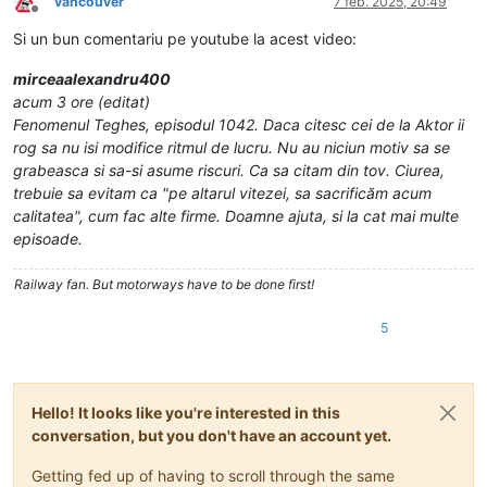
vancouver
7 feb. 2025, 20:49
Deconectat
Si un bun comentariu pe youtube la acest video:
mirceaalexandru400
acum 3 ore (editat)
Fenomenul Teghes, episodul 1042. Daca citesc cei de la Aktor ii
rog sa nu isi modifice ritmul de lucru. Nu au niciun motiv sa se
grabeasca si sa-si asume riscuri. Ca sa citam din tov. Ciurea,
trebuie sa evitam ca "pe altarul vitezei, sa sacrificăm acum
calitatea", cum fac alte firme. Doamne ajuta, si la cat mai multe
episoade.
Railway fan. But motorways have to be done first!
5
Hello! It looks like you're interested in this
conversation, but you don't have an account yet.
Getting fed up of having to scroll through the same