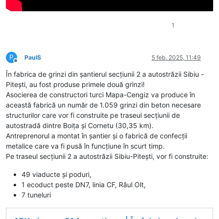
1
P
PaulS
5 feb. 2025, 11:49
Deconectat
În fabrica de grinzi din șantierul secțiunii 2 a autostrăzii Sibiu -
Pitești, au fost produse primele două grinzi!
Asocierea de constructori turci Mapa-Cengiz va produce în
această fabrică un număr de 1.059 grinzi din beton necesare
structurilor care vor fi construite pe traseul secțiunii de
autostradă dintre Boița și Cornetu (30,35 km).
Antreprenorul a montat în șantier și o fabrică de confecții
metalice care va fi pusă în funcțiune în scurt timp.
Pe traseul secțiunii 2 a autostrăzii Sibiu-Pitești, vor fi construite:
49 viaducte și poduri,
1 ecoduct peste DN7, linia CF, Râul Olt,
7 tuneluri