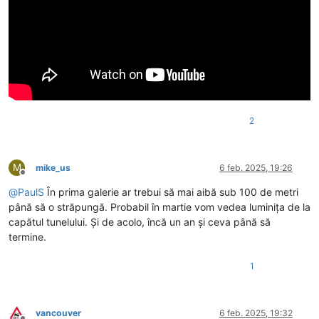
2
M
mike_us
6 feb. 2025, 19:26
Deconectat
@
PaulS
În prima galerie ar trebui să mai aibă sub 100 de metri
până să o străpungă. Probabil în martie vom vedea luminița de la
capătul tunelului. Și de acolo, încă un an și ceva până să
termine.
1
vancouver
6 feb. 2025, 19:32