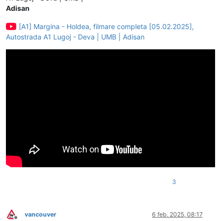
Adisan
[A1] Margina - Holdea, filmare completa [05.02.2025],
Autostrada A1 Lugoj - Deva | UMB | Adisan
3
vancouver
6 feb. 2025, 08:17