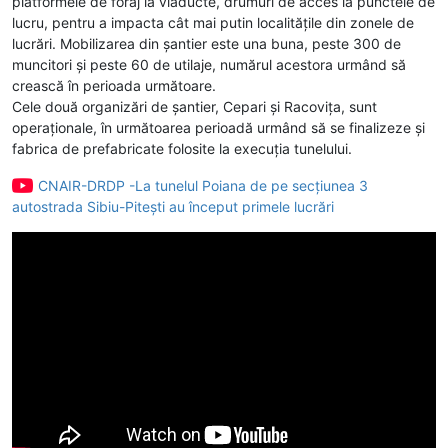
platformele de foraj la viaducte, drumuri de acces la punctele de
lucru, pentru a impacta cât mai putin localitățile din zonele de
lucrări. Mobilizarea din șantier este una buna, peste 300 de
muncitori și peste 60 de utilaje, numărul acestora urmând să
crească în perioada următoare.
Cele două organizări de șantier, Cepari și Racovița, sunt
operaționale, în următoarea perioadă urmând să se finalizeze și
fabrica de prefabricate folosite la execuția tunelului.
CNAIR-DRDP -La tunelul Poiana de pe secțiunea 3
autostrada Sibiu-Pitești au început primele lucrări