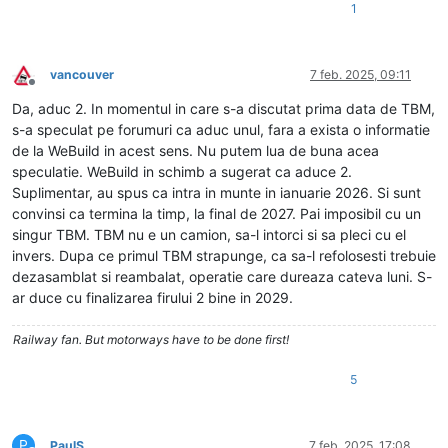
1
vancouver
7 feb. 2025, 09:11
Deconectat
Da, aduc 2. In momentul in care s-a discutat prima data de TBM,
s-a speculat pe forumuri ca aduc unul, fara a exista o informatie
de la WeBuild in acest sens. Nu putem lua de buna acea
speculatie. WeBuild in schimb a sugerat ca aduce 2.
Suplimentar, au spus ca intra in munte in ianuarie 2026. Si sunt
convinsi ca termina la timp, la final de 2027. Pai imposibil cu un
singur TBM. TBM nu e un camion, sa-l intorci si sa pleci cu el
invers. Dupa ce primul TBM strapunge, ca sa-l refolosesti trebuie
dezasamblat si reambalat, operatie care dureaza cateva luni. S-
ar duce cu finalizarea firului 2 bine in 2029.
Railway fan. But motorways have to be done first!
5
P
PaulS
7 feb. 2025, 17:08