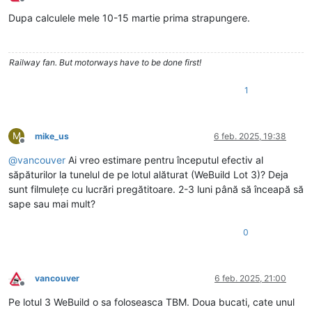
Deconectat
Dupa calculele mele 10-15 martie prima strapungere.
Railway fan. But motorways have to be done first!
1
M
mike_us
6 feb. 2025, 19:38
Deconectat
@
vancouver
Ai vreo estimare pentru începutul efectiv al
săpăturilor la tunelul de pe lotul alăturat (WeBuild Lot 3)? Deja
sunt filmulețe cu lucrări pregătitoare. 2-3 luni până să înceapă să
sape sau mai mult?
0
vancouver
6 feb. 2025, 21:00
Deconectat
Pe lotul 3 WeBuild o sa foloseasca TBM. Doua bucati, cate unul