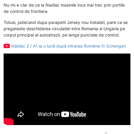
Nu mi-e clar de ce la Nadlac masinile inca mai trec prin portile
de control de frontiera.
Totusi, judecand dupa parapetii Jersey nou instalati, pare ca se
pregateste deschiderea circulatiei intre Romania si Ungaria pe
corpul principal al autostrazii, pe langa punctele de control.
Nădlac 2 / A1 la o lună după intrarea Românei în Schengen
2