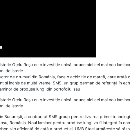
ric Oțelu Roșu cu o investiție unică: aduce aici cel mai nou laminor 
i de istorie
ctor de drumuri din România, face o achiziție de marcă, care arată 
nt și închis de multă vreme. SMS, un grup german de referință în echi
laminor de produse lungi din portofoliul său
ric Oțelu Roșu cu o investiție unică: aduce aici cel mai nou laminor 
i de istorie
 în București, a contractat SMS group pentru livrarea primei tehnolo
șu, România. Noul laminor pentru produse lungi va fi integrat în comp
on și o eficiență ridicată a producției. UMB Steel urmărește să răsp