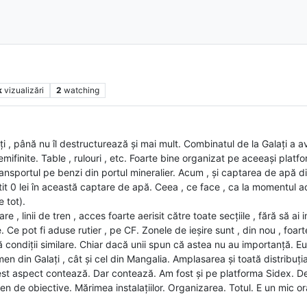
k
vizualizări
2
watching
i , până nu îl destructurează și mai mult. Combinatul de la Galați a a
mifinite. Table , rulouri , etc. Foarte bine organizat pe aceeași platfo
ansportul pe benzi din portul mineralier. Acum , și captarea de apă d
stit 0 lei în această captare de apă. Ceea , ce face , ca la momentul a
 tot).
re , linii de tren , acces foarte aerisit către toate secțiile , fără să
. Ce pot fi aduse rutier , pe CF. Zonele de ieșire sunt , din nou , foar
ă condiții similare. Chiar dacă unii spun că astea nu au importanță. E
amen din Galați , cât și cel din Mangalia. Amplasarea și toată distribuț
acest aspect contează. Dar contează. Am fost și pe platforma Sidex.
n de obiective. Mărimea instalațiilor. Organizarea. Totul. E un mic or