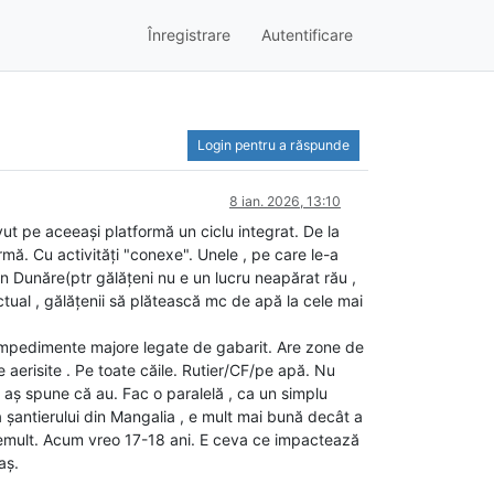
Înregistrare
Autentificare
Login pentru a răspunde
8 ian. 2026, 13:10
vut pe aceeași platformă un ciclu integrat. De la
rmă. Cu activități "conexe". Unele , pe care le-a
in Dunăre(ptr gălățeni nu e un lucru neapărat rău ,
ctual , gălățenii să plătească mc de apă la cele mai
 ai impedimente majore legate de gabarit. Are zone de
te aerisite . Pe toate căile. Rutier/CF/pe apă. Nu
u aș spune că au. Fac o paralelă , ca un simplu
ia șantierului din Mangalia , e mult mai bună decât a
 Demult. Acum vreo 17-18 ani. E ceva ce impactează
aș.