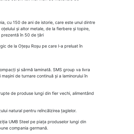
a, cu 150 de ani de istorie, care este unul dintre
țelului și altor metale, de la fierbere și topire,
e prezentă în 50 de țări
gic de la Oțeșu Roșu pe care l-a preluat în
ompacți și sârmă laminată. SMS group va livra
 mașini de turnare continuă și a laminorului în
rupte de produse lungi din fier vechi, alimentând
i natural pentru reîncălzirea țaglelor.
iția UMB Steel pe piața produselor lungi din
 spune compania germană.