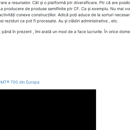
re a resurselor. Cât și o platformă ptr diversificare. Ptr că are posibil
La producere de produse semifinite ptr CF. Ca și exemplu. Nu mai vorbe
ctivități conexe construcțiilor. Adică poți aduce de la sorturi necesa
i reziduri ce pot fi procesate. Au și clădiri administrative , etc.
 până în prezent , îmi arată un mod de a face lucrurile. În orice domeniu.
 CMT® 700 din Europa