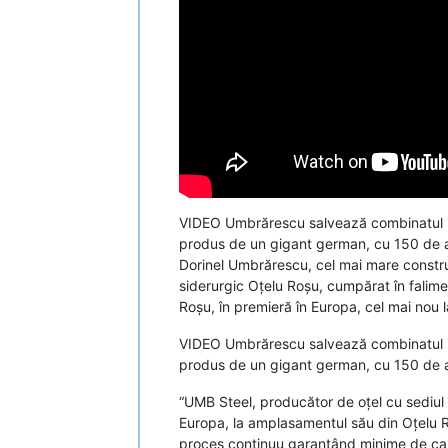
VIDEO Umbrărescu salvează combinatul isto
produs de un gigant german, cu 150 de an
Dorinel Umbrărescu, cel mai mare constru
siderurgic Oțelu Roșu, cumpărat în falime
Roșu, în premieră în Europa, cel mai nou 
VIDEO Umbrărescu salvează combinatul isto
produs de un gigant german, cu 150 de an
“UMB Steel, producător de oțel cu sediul
Europa, la amplasamentul său din Oțelu Ro
proces continuu garantând minime de carb