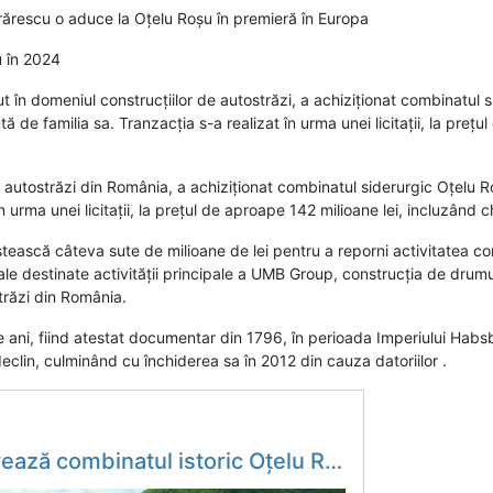
ărescu o aduce la Oțelu Roșu în premieră în Europa
 în 2024
în domeniul construcțiilor de autostrăzi, a achiziționat combinatul s
 de familia sa. Tranzacția s-a realizat în urma unei licitații, la prețul
utostrăzi din România, a achiziționat combinatul siderurgic Oțelu Roș
 urma unei licitații, la prețul de aproape 142 milioane lei, incluzând c
tească câteva sute de milioane de lei pentru a reporni activitatea com
ale destinate activității principale a UMB Group, construcția de drumur
trăzi din România.
 ani, fiind atestat documentar din 1796, în perioada Imperiului Habsbu
eclin, culminând cu închiderea sa în 2012 din cauza datoriilor .
ci cel mai nou laminor din Europa, este primul de pe tot continentul. Este produs de un gigant german, cu 150 de...