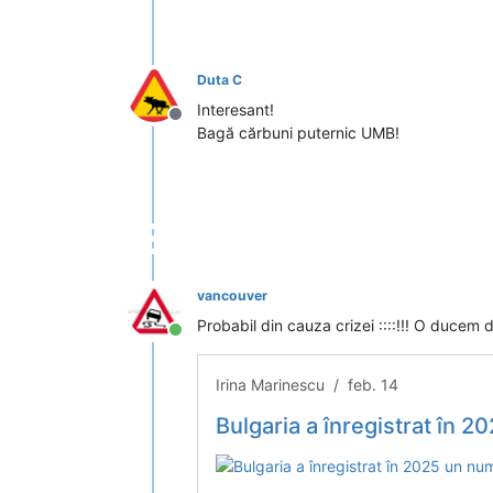
Duta C
Interesant!
Deconectat
Bagă cărbuni puternic UMB!
vancouver
Probabil din cauza crizei ::::!!! O ducem
Conectat
Irina Marinescu / feb. 14
Bulgaria a înregistrat în 202