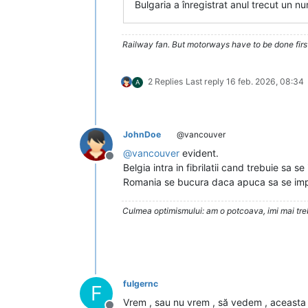
Bulgaria a înregistrat anul trecut un n
Railway fan. But motorways have to be done firs
2 Replies
Last reply
16 feb. 2026, 08:34
A
JohnDoe
@vancouver
@
vancouver
evident.
Deconectat
Belgia intra in fibrilatii cand trebuie sa
Romania se bucura daca apuca sa se impr
Culmea optimismului: am o potcoava, imi mai trebu
fulgernc
F
Vrem , sau nu vrem , să vedem , aceasta e