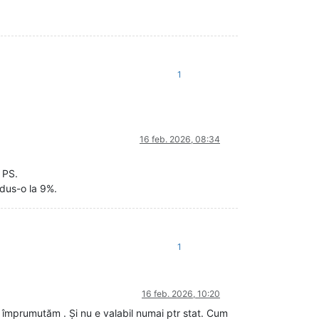
1
16 feb. 2026, 08:34
 PS.
dus-o la 9%.
1
16 feb. 2026, 10:20
e împrumutăm . Și nu e valabil numai ptr stat. Cum