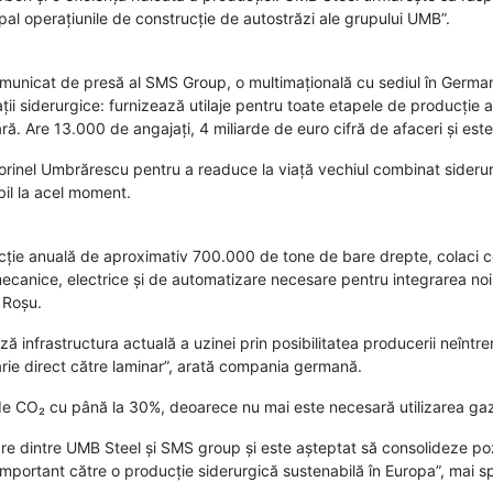
cipal operațiunile de construcție de autostrăzi ale grupului UMB”.
omunicat de presă al SMS Group, o multimațională cu sediul în Germani
ații siderurgice: furnizează utilaje pentru toate etapele de producție a o
oară. Are 13.000 de angajați, 4 miliarde de euro cifră de afaceri și est
orinel Umbrărescu pentru a readuce la viață vechiul combinat siderur
ibil la acel moment.
cție anuală de aproximativ 700.000 de tone de bare drepte, colaci c
mecanice, electrice și de automatizare necesare pentru integrarea noii
 Roșu.
nfrastructura actuală a uzinei prin posibilitatea producerii neîntre
ărie direct către laminar”, arată compania germană.
 CO₂ cu până la 30%, deoarece nu mai este necesară utilizarea gazulu
e dintre UMB Steel și SMS group și este așteptat să consolideze poz
mportant către o producție siderurgică sustenabilă în Europa”, mai