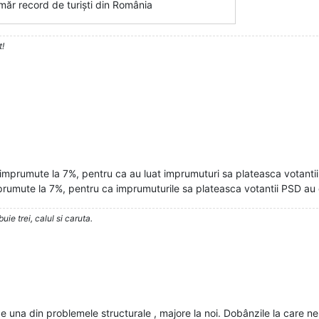
umăr record de turişti din România
t!
 se imprumute la 7%, pentru ca au luat imprumuturi sa plateasca votantii
umute la 7%, pentru ca imprumuturile sa plateasca votantii PSD au 
ie trei, calul si caruta.
 una din problemele structurale , majore la noi. Dobânzile la care n