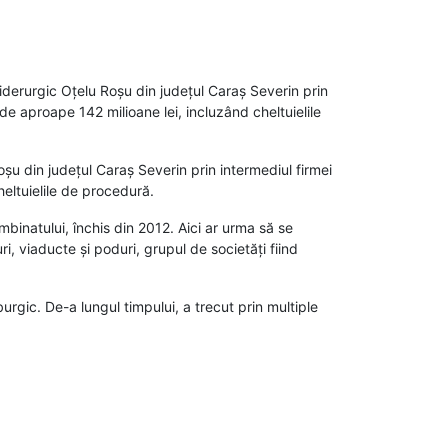
iderurgic Oțelu Roșu din județul Caraș Severin prin
 de aproape 142 milioane lei, incluzând cheltuielile
u din județul Caraș Severin prin intermediul firmei
heltuielile de procedură.
binatului, închis din 2012. Aici ar urma să se
i, viaducte și poduri, grupul de societăți fiind
rgic. De-a lungul timpului, a trecut prin multiple