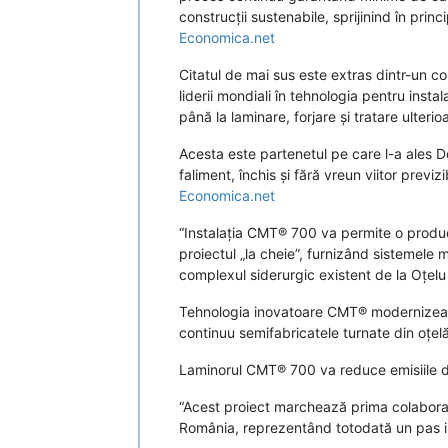
construcții sustenabile, sprijinind în prin
Economica.net
Citatul de mai sus este extras dintr-un c
liderii mondiali în tehnologia pentru instal
până la laminare, forjare și tratare ulteri
Acesta este partenetul pe care l-a ales D
faliment, închis și fără vreun viitor previz
Economica.net
“Instalația CMT® 700 va permite o produ
proiectul „la cheie”, furnizând sistemele 
complexul siderurgic existent de la Oțelu
Tehnologia inovatoare CMT® modernizează i
continuu semifabricatele turnate din oțel
Laminorul CMT® 700 va reduce emisiile de
“Acest proiect marchează prima colaborar
România, reprezentând totodată un pas i