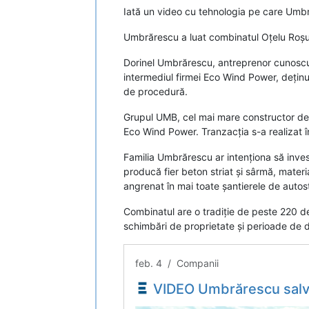
Iată un video cu tehnologia pe care Umbr
Umbrărescu a luat combinatul Oțelu Roșu
Dorinel Umbrărescu, antreprenor cunoscut 
intermediul firmei Eco Wind Power, deținută
de procedură.
Grupul UMB, cel mai mare constructor de a
Eco Wind Power. Tranzacția s-a realizat în
Familia Umbrărescu ar intenționa să inves
producă fier beton striat și sârmă, materi
angrenat în mai toate șantierele de autos
Combinatul are o tradiție de peste 220 de
schimbări de proprietate și perioade de d
feb. 4 / Companii
VIDEO Umbrărescu salvează combinatul istoric Oțelu Roșu cu o investiție unică: aduce ai