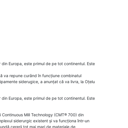
din Europa, este primul de pe tot continentul. Este
că va repune curând în funcțiune combinatul
pamente siderugice, a anunțat că va livra, la Oțelu
din Europa, este primul de pe tot continentul. Este
gii Continuous Mill Technology (CMT® 700) din
lexul siderurgic existent și va funcționa într-un
undă cererii tot mai mari de materiale de