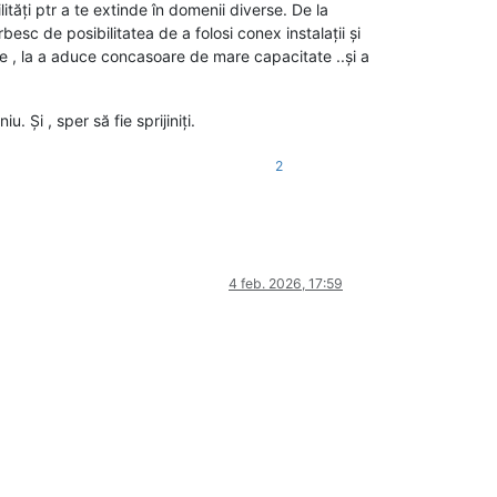
ități ptr a te extinde în domenii diverse. De la
sc de posibilitatea de a folosi conex instalații și
re , la a aduce concasoare de mare capacitate ..și a
 Și , sper să fie sprijiniți.
2
4 feb. 2026, 17:59