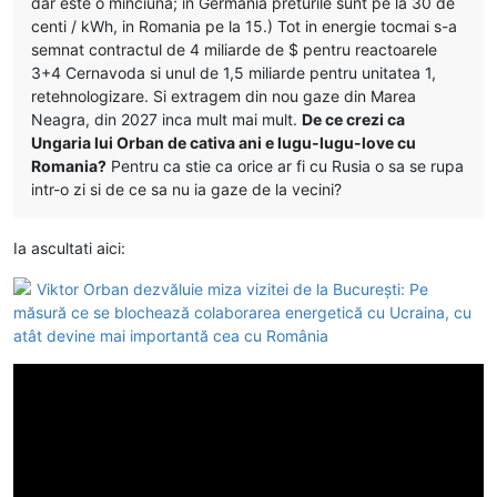
dar este o minciuna; in Germania preturile sunt pe la 30 de
centi / kWh, in Romania pe la 15.) Tot in energie tocmai s-a
semnat contractul de 4 miliarde de $ pentru reactoarele
3+4 Cernavoda si unul de 1,5 miliarde pentru unitatea 1,
retehnologizare. Si extragem din nou gaze din Marea
Neagra, din 2027 inca mult mai mult.
De ce crezi ca
Ungaria lui Orban de cativa ani e lugu-lugu-love cu
Romania?
Pentru ca stie ca orice ar fi cu Rusia o sa se rupa
intr-o zi si de ce sa nu ia gaze de la vecini?
Ia ascultati aici:
Viktor Orban dezvăluie miza vizitei de la București: Pe
măsură ce se blochează colaborarea energetică cu Ucraina, cu
atât devine mai importantă cea cu România