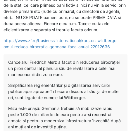
de la stat, cei care primesc bani fictiv si nici nu vin la servici prin
diverse primarii etc (rude cu primarul, cu directorii de agentii,
etc)... NU SE POATE oameni buni, nu se poate PRIMA DATA si
dupa aceea altceva. Fiecare e cu p.m. Taxele cu taxele,
eficientizarea e separata si trebuie facuta oricum.
https://www.zf.ro/business-international/karsten-wildberger-
omul-reduca-birocratia-germana-faca-anual-22912636
Cancelarul Friedrich Merz a făcut din reducerea birocraţiei
un pilon central al planului său de revitalizare a celei mai
mari economii din zona euro.
Simplificarea reglementărilor şi digitalizarea serviciilor
publice apar aproape în fiecare discurs al său şi, de multe
ori, sunt legate de numele lui Wildberger.
Miza este uriaşă: Germania trebuie să mobilizeze rapid
peste 1.000 de miliarde de euro pentru a-şi reconstrui
armata şi pentru a moderniza infrastructura învechită după
ani muţi ani de investiţii puţine.