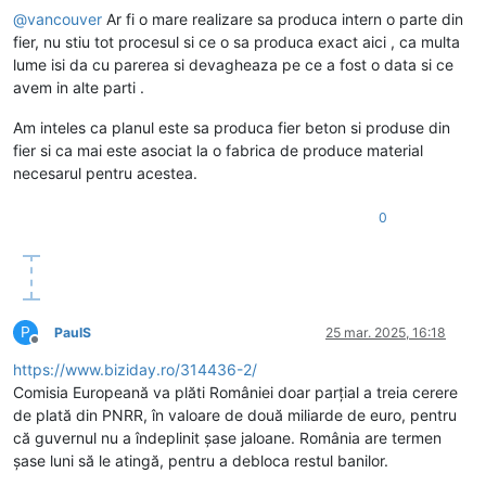
@
vancouver
Ar fi o mare realizare sa produca intern o parte din
fier, nu stiu tot procesul si ce o sa produca exact aici , ca multa
lume isi da cu parerea si devagheaza pe ce a fost o data si ce
avem in alte parti .
Am inteles ca planul este sa produca fier beton si produse din
fier si ca mai este asociat la o fabrica de produce material
necesarul pentru acestea.
0
P
PaulS
25 mar. 2025, 16:18
Deconectat
https://www.biziday.ro/314436-2/
Comisia Europeană va plăti României doar parțial a treia cerere
de plată din PNRR, în valoare de două miliarde de euro, pentru
că guvernul nu a îndeplinit șase jaloane. România are termen
șase luni să le atingă, pentru a debloca restul banilor.