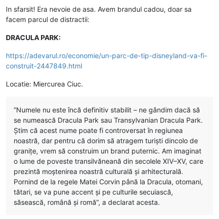
In sfarsit! Era nevoie de asa. Avem brandul cadou, doar sa
facem parcul de distractii:
DRACULA PARK:
https://adevarul.ro/economie/un-parc-de-tip-disneyland-va-fi-
construit-2447849.html
Locatie: Miercurea Ciuc.
”Numele nu este încă definitiv stabilit – ne gândim dacă să
se numească Dracula Park sau Transylvanian Dracula Park.
Ştim că acest nume poate fi controversat în regiunea
noastră, dar pentru că dorim să atragem turişti dincolo de
graniţe, vrem să construim un brand puternic. Am imaginat
o lume de poveste transilvăneană din secolele XIV–XV, care
prezintă moştenirea noastră culturală şi arhitecturală.
Pornind de la regele Matei Corvin până la Dracula, otomani,
tătari, se va pune accent şi pe culturile secuiască,
săsească, română şi romă”, a declarat acesta.