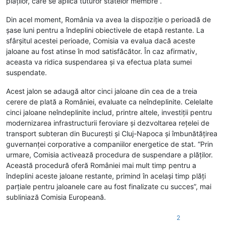
plăților, care se aplică tuturor statelor membre”.
Din acel moment, România va avea la dispoziție o perioadă de
șase luni pentru a îndeplini obiectivele de etapă restante. La
sfârșitul acestei perioade, Comisia va evalua dacă aceste
jaloane au fost atinse în mod satisfăcător. În caz afirmativ,
aceasta va ridica suspendarea și va efectua plata sumei
suspendate.
Acest jalon se adaugă altor cinci jaloane din cea de a treia
cerere de plată a României, evaluate ca neîndeplinite. Celelalte
cinci jaloane neîndeplinite includ, printre altele, investiții pentru
modernizarea infrastructurii feroviare și dezvoltarea rețelei de
transport subteran din București și Cluj-Napoca și îmbunătățirea
guvernanței corporative a companiilor energetice de stat. “Prin
urmare, Comisia activează procedura de suspendare a plăților.
Această procedură oferă României mai mult timp pentru a
îndeplini aceste jaloane restante, primind în același timp plăți
parțiale pentru jaloanele care au fost finalizate cu succes”, mai
subliniază Comisia Europeană.
2