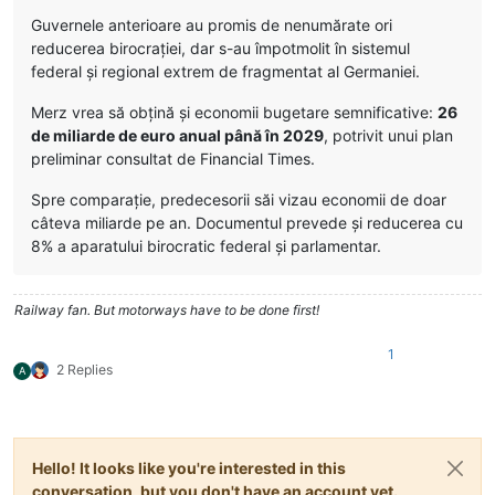
Guvernele anterioare au promis de nenumărate ori
reducerea birocraţiei, dar s-au împotmolit în sistemul
federal şi regional extrem de fragmentat al Germaniei.
Merz vrea să obţină şi economii bugetare semnificative:
26
de miliarde de euro anual până în 2029
, potrivit unui plan
preliminar consultat de Financial Times.
Spre comparaţie, predecesorii săi vizau economii de doar
câteva miliarde pe an. Documentul prevede şi reducerea cu
8% a aparatului birocratic federal şi parlamentar.
Railway fan. But motorways have to be done first!
1
2 Replies
A
Hello! It looks like you're interested in this
conversation, but you don't have an account yet.