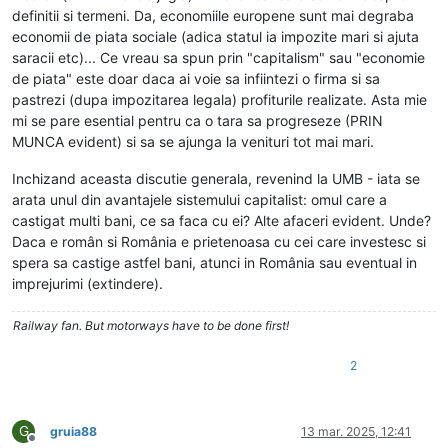
definitii si termeni. Da, economiile europene sunt mai degraba
economii de piata sociale (adica statul ia impozite mari si ajuta
saracii etc)... Ce vreau sa spun prin "capitalism" sau "economie
de piata" este doar daca ai voie sa infiintezi o firma si sa
pastrezi (dupa impozitarea legala) profiturile realizate. Asta mie
mi se pare esential pentru ca o tara sa progreseze (PRIN
MUNCA evident) si sa se ajunga la venituri tot mai mari.
Inchizand aceasta discutie generala, revenind la UMB - iata se
arata unul din avantajele sistemului capitalist: omul care a
castigat multi bani, ce sa faca cu ei? Alte afaceri evident. Unde?
Daca e român si România e prietenoasa cu cei care investesc si
spera sa castige astfel bani, atunci in România sau eventual in
imprejurimi (extindere).
Railway fan. But motorways have to be done first!
2
G
gruia88
13 mar. 2025, 12:41
Deconectat