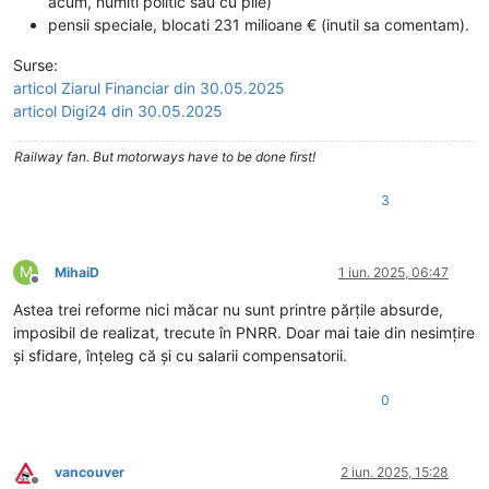
acum, numiti politic sau cu pile)
pensii speciale, blocati 231 milioane € (inutil sa comentam).
Surse:
articol Ziarul Financiar din 30.05.2025
articol Digi24 din 30.05.2025
Railway fan. But motorways have to be done first!
3
M
MihaiD
1 iun. 2025, 06:47
Deconectat
Astea trei reforme nici măcar nu sunt printre părțile absurde,
imposibil de realizat, trecute în PNRR. Doar mai taie din nesimțire
și sfidare, înțeleg că și cu salarii compensatorii.
0
vancouver
2 iun. 2025, 15:28
Deconectat