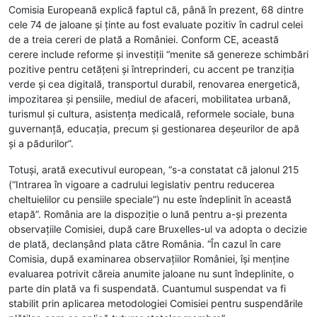
Comisia Europeană explică faptul că, până în prezent, 68 dintre
cele 74 de jaloane și ținte au fost evaluate pozitiv în cadrul celei
de a treia cereri de plată a României. Conform CE, această
cerere include reforme și investiții “menite să genereze schimbări
pozitive pentru cetățeni și întreprinderi, cu accent pe tranziția
verde și cea digitală, transportul durabil, renovarea energetică,
impozitarea și pensiile, mediul de afaceri, mobilitatea urbană,
turismul și cultura, asistența medicală, reformele sociale, buna
guvernanță, educația, precum și gestionarea deșeurilor de apă
și a pădurilor”.
Totuși, arată executivul european, “s-a constatat că jalonul 215
(“Intrarea în vigoare a cadrului legislativ pentru reducerea
cheltuielilor cu pensiile speciale”) nu este îndeplinit în această
etapă”. România are la dispoziție o lună pentru a-și prezenta
observațiile Comisiei, după care Bruxelles-ul va adopta o decizie
de plată, declanșând plata către România. “În cazul în care
Comisia, după examinarea observațiilor României, își menține
evaluarea potrivit căreia anumite jaloane nu sunt îndeplinite, o
parte din plată va fi suspendată. Cuantumul suspendat va fi
stabilit prin aplicarea metodologiei Comisiei pentru suspendările