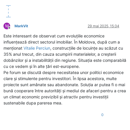
M
MarkVit
29 mai 2025, 15:34
Deconectat
Este interesant de observat cum evoluțiile economice
influențează direct sectorul imobiliar. În Moldova, după cum a
menționat
Vitalie Perciun
, construcțiile de locuințe au scăzut cu
35% anul trecut, din cauza scumpirii materialelor, a creșterii
dobânzilor și a instabilității din regiune. Situația este comparabilă
cu ce vedem și în alte țări est-europene.
Pe forum se discută despre necesitatea unor politici economice
clare și stimulente pentru investitori. În lipsa acestora, multe
proiecte sunt amânate sau abandonate. Soluția ar putea fi o mai
bună cooperare între autorități și mediul de afaceri pentru a crea
un climat economic previzibil și atractiv pentru investiții
sustenabile dupa parerea mea.
0