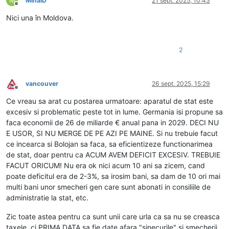
M
MihaiD
21 sept. 2025, 10:43
Deconectat
Nici una în Moldova.
2
vancouver
26 sept. 2025, 15:29
Deconectat
Ce vreau sa arat cu postarea urmatoare: aparatul de stat este
excesiv si problematic peste tot in lume. Germania isi propune sa
faca economii de 26 de miliarde € anual pana in 2029. DECI NU
E USOR, SI NU MERGE DE PE AZI PE MAINE. Si nu trebuie facut
ce incearca si Bolojan sa faca, sa eficientizeze functionarimea
de stat, doar pentru ca ACUM AVEM DEFICIT EXCESIV. TREBUIE
FACUT ORICUM! Nu era ok nici acum 10 ani sa zicem, cand
poate deficitul era de 2-3%, sa irosim bani, sa dam de 10 ori mai
multi bani unor smecheri gen care sunt abonati in consiliile de
administratie la stat, etc.
Zic toate astea pentru ca sunt unii care urla ca sa nu se creasca
taxele, ci PRIMA DATA sa fie date afara "sinecurile" si smecherii