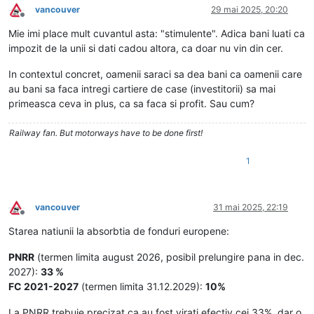
vancouver
29 mai 2025, 20:20
Deconectat
Mie imi place mult cuvantul asta: "stimulente". Adica bani luati ca
impozit de la unii si dati cadou altora, ca doar nu vin din cer.
In contextul concret, oamenii saraci sa dea bani ca oamenii care
au bani sa faca intregi cartiere de case (investitorii) sa mai
primeasca ceva in plus, ca sa faca si profit. Sau cum?
Railway fan. But motorways have to be done first!
1
vancouver
31 mai 2025, 22:19
Deconectat
Starea natiunii la absorbtia de fonduri europene:
PNRR
(termen limita august 2026, posibil prelungire pana in dec.
2027):
33 %
FC 2021-2027
(termen limita 31.12.2029):
10%
La PNRR trebuie precizat ca au fost virati efectiv cei 33%, dar o