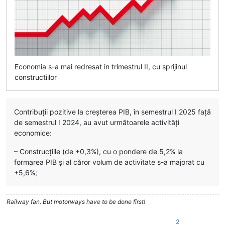
Economia s-a mai redresat in trimestrul II, cu sprijinul
constructiilor
Contribuții pozitive la creşterea PIB, în semestrul I 2025 faţă
de semestrul I 2024, au avut următoarele activități
economice:
– Construcţiile (de +0,3%), cu o pondere de 5,2% la
formarea PIB şi al căror volum de activitate s-a majorat cu
+5,6%;
Railway fan. But motorways have to be done first!
2