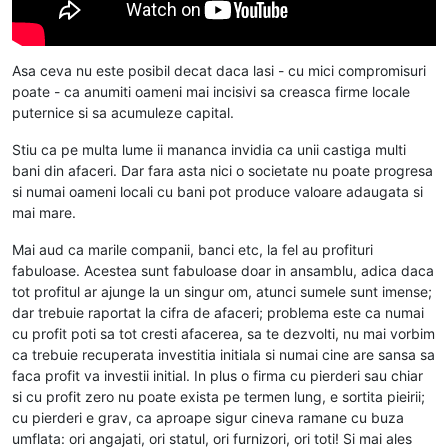
Asa ceva nu este posibil decat daca lasi - cu mici compromisuri
poate - ca anumiti oameni mai incisivi sa creasca firme locale
puternice si sa acumuleze capital.
Stiu ca pe multa lume ii mananca invidia ca unii castiga multi
bani din afaceri. Dar fara asta nici o societate nu poate progresa
si numai oameni locali cu bani pot produce valoare adaugata si
mai mare.
Mai aud ca marile companii, banci etc, la fel au profituri
fabuloase. Acestea sunt fabuloase doar in ansamblu, adica daca
tot profitul ar ajunge la un singur om, atunci sumele sunt imense;
dar trebuie raportat la cifra de afaceri; problema este ca numai
cu profit poti sa tot cresti afacerea, sa te dezvolti, nu mai vorbim
ca trebuie recuperata investitia initiala si numai cine are sansa sa
faca profit va investii initial. In plus o firma cu pierderi sau chiar
si cu profit zero nu poate exista pe termen lung, e sortita pieirii;
cu pierderi e grav, ca aproape sigur cineva ramane cu buza
umflata: ori angajati, ori statul, ori furnizori, ori toti! Si mai ales