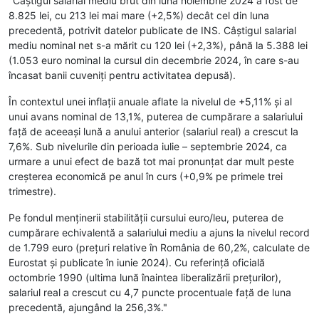
"Câștigul salarial mediu brut din luna noiembrie 2024 a fost de
8.825 lei, cu 213 lei mai mare (+2,5%) decât cel din luna
precedentă, potrivit datelor publicate de INS. Câştigul salarial
mediu nominal net s-a mărit cu 120 lei (+2,3%), până la 5.388 lei
(1.053 euro nominal la cursul din decembrie 2024, în care s-au
încasat banii cuveniți pentru activitatea depusă).
În contextul unei inflații anuale aflate la nivelul de +5,11% și al
unui avans nominal de 13,1%, puterea de cumpărare a salariului
faţă de aceeaşi lună a anului anterior (salariul real) a crescut la
7,6%. Sub nivelurile din perioada iulie – septembrie 2024, ca
urmare a unui efect de bază tot mai pronunțat dar mult peste
creșterea economică pe anul în curs (+0,9% pe primele trei
trimestre).
Pe fondul menținerii stabilității cursului euro/leu, puterea de
cumpărare echivalentă a salariului mediu a ajuns la nivelul record
de 1.799 euro (prețuri relative în România de 60,2%, calculate de
Eurostat și publicate în iunie 2024). Cu referință oficială
octombrie 1990 (ultima lună înaintea liberalizării prețurilor),
salariul real a crescut cu 4,7 puncte procentuale față de luna
precedentă, ajungând la 256,3%."