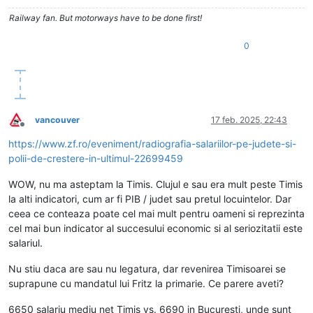
Railway fan. But motorways have to be done first!
0
vancouver
17 feb. 2025, 22:43
Deconectat
https://www.zf.ro/eveniment/radiografia-salariilor-pe-judete-si-
polii-de-crestere-in-ultimul-22699459
WOW, nu ma asteptam la Timis. Clujul e sau era mult peste Timis
la alti indicatori, cum ar fi PIB / judet sau pretul locuintelor. Dar
ceea ce conteaza poate cel mai mult pentru oameni si reprezinta
cel mai bun indicator al succesului economic si al seriozitatii este
salariul.
Nu stiu daca are sau nu legatura, dar revenirea Timisoarei se
suprapune cu mandatul lui Fritz la primarie. Ce parere aveti?
6650 salariu mediu net Timis vs. 6690 in Bucuresti, unde sunt