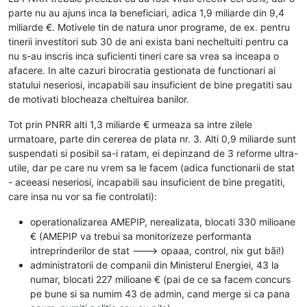
parte nu au ajuns inca la beneficiari, adica 1,9 miliarde din 9,4
miliarde €. Motivele tin de natura unor programe, de ex. pentru
tinerii investitori sub 30 de ani exista bani necheltuiti pentru ca
nu s-au inscris inca suficienti tineri care sa vrea sa inceapa o
afacere. In alte cazuri birocratia gestionata de functionari ai
statului neseriosi, incapabili sau insuficient de bine pregatiti sau
de motivati blocheaza cheltuirea banilor.
Tot prin PNRR alti 1,3 miliarde € urmeaza sa intre zilele
urmatoare, parte din cererea de plata nr. 3. Alti 0,9 miliarde sunt
suspendati si posibil sa-i ratam, ei depinzand de 3 reforme ultra-
utile, dar pe care nu vrem sa le facem (adica functionarii de stat
- aceeasi neseriosi, incapabili sau insuficient de bine pregatiti,
care insa nu vor sa fie controlati):
operationalizarea AMEPIP, nerealizata, blocati 330 milioane
€ (AMEPIP va trebui sa monitorizeze performanta
intreprinderilor de stat ---> opaaa, control, nix gut bãi!)
administratorii de companii din Ministerul Energiei, 43 la
numar, blocati 227 milioane € (pai de ce sa facem concurs
pe bune si sa numim 43 de admin, cand merge si ca pana