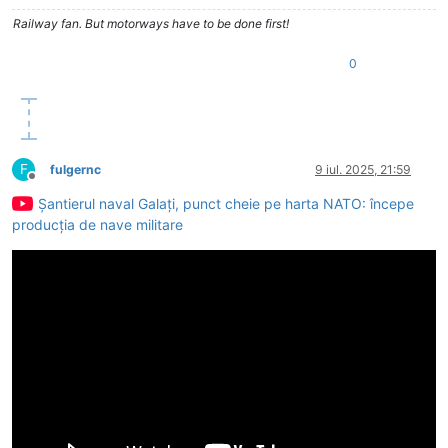
Railway fan. But motorways have to be done first!
0
F
fulgernc
9 iul. 2025, 21:59
Deconectat
Şantierul naval Galați, punct cheie pe harta NATO: începe
producţia de nave militare