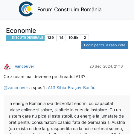
Forum Construim România
Economie
139
14
10.5k
2
DISCUȚII GENERALE
Login pentru a răspunde
vancouver
20 dec. 2024, 21:16
Deconectat
Ce ziceam mai devreme pe threadul A13?
@
vancouver
a spus în
A13 Sibiu-Brașov-Bacău
:
In energie Romania s-a dezvoltat enorm, cu capacitati
uriase eoliene si solare, si altele in curs de instalare. Cu un
sistem care nu pica si este stabil, cu energie la jumatate de
pret pentru consumatorii casnici fata de Germania si Austria
(da exista o idee larg raspandita ca la noi e cel mai scump,