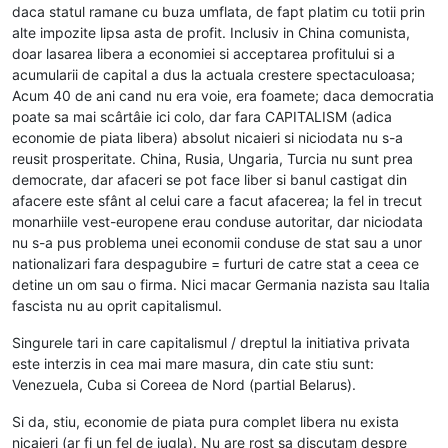
daca statul ramane cu buza umflata, de fapt platim cu totii prin
alte impozite lipsa asta de profit. Inclusiv in China comunista,
doar lasarea libera a economiei si acceptarea profitului si a
acumularii de capital a dus la actuala crestere spectaculoasa;
Acum 40 de ani cand nu era voie, era foamete; daca democratia
poate sa mai scârtâie ici colo, dar fara CAPITALISM (adica
economie de piata libera) absolut nicaieri si niciodata nu s-a
reusit prosperitate. China, Rusia, Ungaria, Turcia nu sunt prea
democrate, dar afaceri se pot face liber si banul castigat din
afacere este sfânt al celui care a facut afacerea; la fel in trecut
monarhiile vest-europene erau conduse autoritar, dar niciodata
nu s-a pus problema unei economii conduse de stat sau a unor
nationalizari fara despagubire = furturi de catre stat a ceea ce
detine un om sau o firma. Nici macar Germania nazista sau Italia
fascista nu au oprit capitalismul.
Singurele tari in care capitalismul / dreptul la initiativa privata
este interzis in cea mai mare masura, din cate stiu sunt:
Venezuela, Cuba si Coreea de Nord (partial Belarus).
Si da, stiu, economie de piata pura complet libera nu exista
nicaieri (ar fi un fel de jugla). Nu are rost sa discutam despre