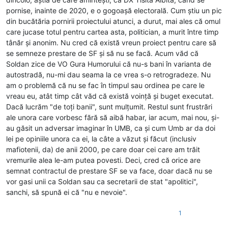
pornise, inainte de 2020, e o gogoașă electorală. Cum știu un pic
din bucătăria pornirii proiectului atunci, a durut, mai ales că omul
care jucase totul pentru cartea asta, politician, a murit între timp
tânăr și anonim. Nu cred că există vreun proiect pentru care să
se semneze prestare de SF și să nu se facă. Acum văd că
Soldan zice de VO Gura Humorului că nu-s bani în varianta de
autostradă, nu-mi dau seama la ce vrea s-o retrogradeze. Nu
am o problemă că nu se fac în timpul sau ordinea pe care le
vreau eu, atât timp cât văd că există voință și buget executat.
Dacă lucrăm "de toți banii", sunt mulțumit. Restul sunt frustrări
ale unora care vorbesc fără să aibă habar, iar acum, mai nou, și-
au găsit un adversar imaginar în UMB, ca și cum Umb ar da doi
lei pe opiniile unora ca ei, la câte a văzut și făcut (inclusiv
mafiotenii, da) de anii 2000, pe care doar cei care am trăit
vremurile alea le-am putea povesti. Deci, cred că orice are
semnat contractul de prestare SF se va face, doar dacă nu se
vor gasi unii ca Soldan sau ca secretarii de stat "apolitici",
sanchi, să spună ei că "nu e nevoie".
1