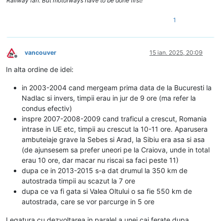
Railway fan. But motorways have to be done first!
1
vancouver
15 ian. 2025, 20:09
Deconectat
In alta ordine de idei:
in 2003-2004 cand mergeam prima data de la Bucuresti la
Nadlac si invers, timpii erau in jur de 9 ore (ma refer la
condus efectiv)
inspre 2007-2008-2009 cand traficul a crescut, Romania
intrase in UE etc, timpii au crescut la 10-11 ore. Aparusera
ambuteiaje grave la Sebes si Arad, la Sibiu era asa si asa
(de ajunsesem sa prefer uneori pe la Craiova, unde in total
erau 10 ore, dar macar nu riscai sa faci peste 11)
dupa ce in 2013-2015 s-a dat drumul la 350 km de
autostrada timpii au scazut la 7 ore
dupa ce va fi gata si Valea Oltului o sa fie 550 km de
autostrada, care se vor parcurge in 5 ore
Legatura cu dezvoltarea in paralel a unei cai ferate dupa