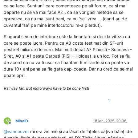
ca se face. Sunt unii care comenteaza pe alt forum, ca si mai
departe nu se va mai face A7... ca se vor gasi metode sa se
opreasca, ca nu mai sunt bani, ca nu ”se” vrea ... (cand au de
cuvantul ”se” pe mine interlocutorul m-a pierdut).
Singurul semn de intrebare este la finantare si deci la viteza cu
care se poate lucra. Pentru ca A8 costa (estimat din SF-uri)
peste 6 miliarde de euro. Mai mult decat A7 Ploiesti - Suceava -
Siret, A0 si A1 peste Carpati (PiSi + Holdea) la un loc. Pot sa fiu
de acord ca nu va fi usor sa finantam 6 miliarde si ca poate va
dura 10+ ani pana sa fie gata cap-coada. Dar nu cred ca se mai
poate opri.
Railway fan. But motorways have to be done first!
1
M
MihaiD
18 ian. 2025, 20:06
Deconectat
@
vancouver
mi s-a zis mie și au lăsat de înțeles câțiva băieți de
dincolo, ăștia de care amintești, că DX Tisita Albita, când se