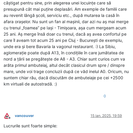
câștigat pentru sine, prin alegerea unei locuințe care să
presupună cât mai puține deplasări. Am exemple de familii care
au revenit lângă școli, serviciu etc., după mutarea la casă în
afara orașelor. Nu sunt un fan al mașinii, dar azi nu aș mai merge
cu trenul „foamea” pe Iași - Timișoara, așa cum mergeam acum
25 ani. Aș merge însă doar cu trenul, dacă aș avea confortul pe
care îl aveam tot acum 25 ani pe Cluj - București de exemplu,
unde era și bere Bavaria la vagonul restaurant. :) La Sibiu,
aglomerație poate după A13, în condițiile în care jumătatea de
nord a țării se pregătește de A8 - A3. Chiar sunt curios cum va
arăta primul ambuteiaj, altul decât clasicul drum spre / dinspre
mare, unde voi trage concluzii după ce văd inelul A0. Oricum, nu
suntem chiar rău, dacă discutăm de ambuteiaje pe cei +2500
km virtuali de autostradă. :)
0
vancouver
15 ian. 2025, 19:59
Deconectat
Lucrurile sunt foarte simple: