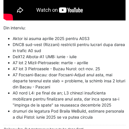
Din interviu:
Aktor isi asuma aprilie 2025 pentru A0S3
DNCB sud-vest (Rizzani) restrictii pentru lucrari dupa darea
in trafic A0 sud
DeX12 Albota-A1 UMB: iunie - iulie
A7 lot 2 Mizil-Pietroasele: martie - aprilie
A7 lot 3 Pietroasele - Buzau Nurol: oct-nov. 25
A7 Focsani-Bacau: doar Focsani-Adjud anul asta, mai
departe terenul este slab = probleme, la schimb insa 2 loturi
din Bacau - Pascani
A0 nord L4: pe final de an; L3 chinezi insuficienta
mobilizare pentru finalizare anul asta, dar inca spera sa-i
"impinga de la spate" sa reuseasca decembrie 2025
drumuri de legatura Pod Braila WeBuild, estimare personala
a dlui Pistol: iunie 2025 se va putea circula