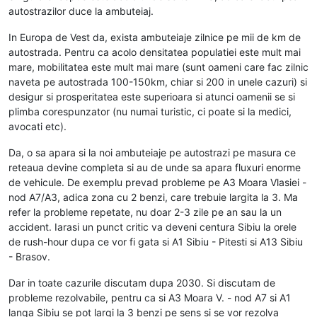
autostrazilor duce la ambuteiaj.
In Europa de Vest da, exista ambuteiaje zilnice pe mii de km de
autostrada. Pentru ca acolo densitatea populatiei este mult mai
mare, mobilitatea este mult mai mare (sunt oameni care fac zilnic
naveta pe autostrada 100-150km, chiar si 200 in unele cazuri) si
desigur si prosperitatea este superioara si atunci oamenii se si
plimba corespunzator (nu numai turistic, ci poate si la medici,
avocati etc).
Da, o sa apara si la noi ambuteiaje pe autostrazi pe masura ce
reteaua devine completa si au de unde sa apara fluxuri enorme
de vehicule. De exemplu prevad probleme pe A3 Moara Vlasiei -
nod A7/A3, adica zona cu 2 benzi, care trebuie largita la 3. Ma
refer la probleme repetate, nu doar 2-3 zile pe an sau la un
accident. Iarasi un punct critic va deveni centura Sibiu la orele
de rush-hour dupa ce vor fi gata si A1 Sibiu - Pitesti si A13 Sibiu
- Brasov.
Dar in toate cazurile discutam dupa 2030. Si discutam de
probleme rezolvabile, pentru ca si A3 Moara V. - nod A7 si A1
langa Sibiu se pot largi la 3 benzi pe sens si se vor rezolva