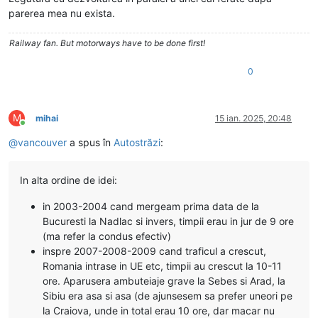
parerea mea nu exista.
Railway fan. But motorways have to be done first!
0
M
mihai
15 ian. 2025, 20:48
Conectat
@
vancouver
a spus în
Autostrăzi
:
In alta ordine de idei:
in 2003-2004 cand mergeam prima data de la
Bucuresti la Nadlac si invers, timpii erau in jur de 9 ore
(ma refer la condus efectiv)
inspre 2007-2008-2009 cand traficul a crescut,
Romania intrase in UE etc, timpii au crescut la 10-11
ore. Aparusera ambuteiaje grave la Sebes si Arad, la
Sibiu era asa si asa (de ajunsesem sa prefer uneori pe
la Craiova, unde in total erau 10 ore, dar macar nu