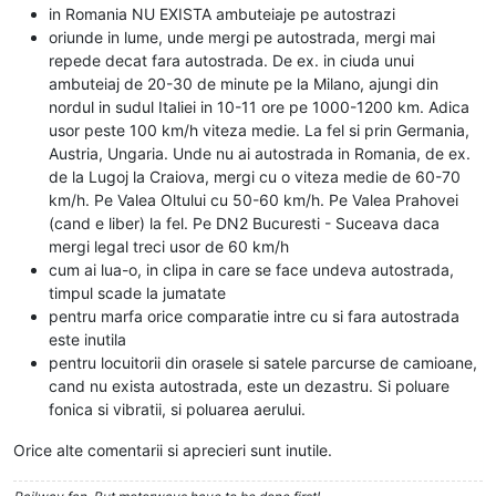
in Romania NU EXISTA ambuteiaje pe autostrazi
oriunde in lume, unde mergi pe autostrada, mergi mai
repede decat fara autostrada. De ex. in ciuda unui
ambuteiaj de 20-30 de minute pe la Milano, ajungi din
nordul in sudul Italiei in 10-11 ore pe 1000-1200 km. Adica
usor peste 100 km/h viteza medie. La fel si prin Germania,
Austria, Ungaria. Unde nu ai autostrada in Romania, de ex.
de la Lugoj la Craiova, mergi cu o viteza medie de 60-70
km/h. Pe Valea Oltului cu 50-60 km/h. Pe Valea Prahovei
(cand e liber) la fel. Pe DN2 Bucuresti - Suceava daca
mergi legal treci usor de 60 km/h
cum ai lua-o, in clipa in care se face undeva autostrada,
timpul scade la jumatate
pentru marfa orice comparatie intre cu si fara autostrada
este inutila
pentru locuitorii din orasele si satele parcurse de camioane,
cand nu exista autostrada, este un dezastru. Si poluare
fonica si vibratii, si poluarea aerului.
Orice alte comentarii si aprecieri sunt inutile.