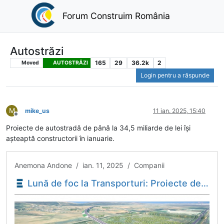
Forum Construim România
Autostrăzi
165
29
36.2k
2
Moved
AUTOSTRĂZI
Login pentru a răspunde
M
mike_us
11 ian. 2025, 15:40
Deconectat
Proiecte de autostradă de până la 34,5 miliarde de lei își
așteaptă constructorii în ianuarie.
Anemona Andone / ian. 11, 2025 / Companii
Lună de foc la Transporturi: Proiecte de autostradă de până la 34,5 miliarde de lei își așteaptă constructorii în ianuarie - Economica.net