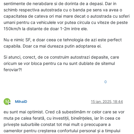
sentimente de nerabdare si de dorinta de a depasi. Dar in
schimb respectiva autostrada cu o banda pe sens va avea o
capacitatea de cateva ori mai mare decat o autostrada cu soferi
umani pentru ca vehiculele vor putea circula cu viteze de peste
150km/h la distante de doar 1-2m intre ele.
Nu e nimic SF, e doar ceea ce tehnologia de azi este perfect
capabila. Doar ca mai dureaza putin adoptarea ei.
Si atunci, corect, de ce construim autostrazi depasite, care
oricum se vor bloca pentru ca nu sunt dublate de sitemul
feroviar?!
0
M
MihaiD
15 ian. 2025, 18:44
Deconectat
eu sunt mai optimist. Cred că subestimăm nr celor care se vor
muta pe calea ferată, cu investiții, bineînțeles, iar în ceea ce
privește suburbiile constat tot mai mult o preocupare a
oamenilor pentru creșterea confortului personal și a timpului