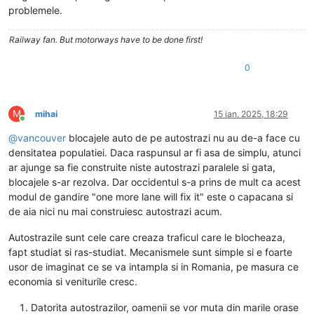
problemele.
Railway fan. But motorways have to be done first!
0
M
mihai
15 ian. 2025, 18:29
Conectat
@
vancouver
blocajele auto de pe autostrazi nu au de-a face cu
densitatea populatiei. Daca raspunsul ar fi asa de simplu, atunci
ar ajunge sa fie construite niste autostrazi paralele si gata,
blocajele s-ar rezolva. Dar occidentul s-a prins de mult ca acest
modul de gandire "one more lane will fix it" este o capacana si
de aia nici nu mai construiesc autostrazi acum.
Autostrazile sunt cele care creaza traficul care le blocheaza,
fapt studiat si ras-studiat. Mecanismele sunt simple si e foarte
usor de imaginat ce se va intampla si in Romania, pe masura ce
economia si veniturile cresc.
Datorita autostrazilor, oamenii se vor muta din marile orase