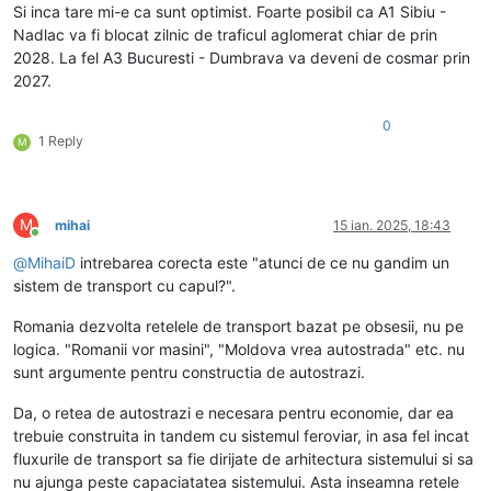
Si inca tare mi-e ca sunt optimist. Foarte posibil ca A1 Sibiu -
Nadlac va fi blocat zilnic de traficul aglomerat chiar de prin
2028. La fel A3 Bucuresti - Dumbrava va deveni de cosmar prin
2027.
0
1 Reply
M
M
mihai
15 ian. 2025, 18:43
Conectat
@
MihaiD
intrebarea corecta este "atunci de ce nu gandim un
sistem de transport cu capul?".
Romania dezvolta retelele de transport bazat pe obsesii, nu pe
logica. "Romanii vor masini", "Moldova vrea autostrada" etc. nu
sunt argumente pentru constructia de autostrazi.
Da, o retea de autostrazi e necesara pentru economie, dar ea
trebuie construita in tandem cu sistemul feroviar, in asa fel incat
fluxurile de transport sa fie dirijate de arhitectura sistemului si sa
nu ajunga peste capaciatatea sistemului. Asta inseamna retele