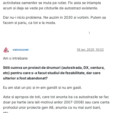
activitatea oamenilor se muta pe rutier. Fix asta se intampla
acum si deja se vede pe citoturile de autostrazi existente.
Dar nu-i nicio problema. Ne auzim in 2030 si vorbim. Putem sa
facem si pariu, ca tot e la moda.
1
vancouver
18 ian. 2025, 19:02
Deconectat
Am o intrebare:
Stiti cumva un proiect de drumuri (autostrada, DX, centura,
etc) pentru care s-a facut studiul de fezabilitate, dar care
ulterior a fost abandonat?
Eu am stat un pic si m-am gandit si nu am gasit.
Asta si apropos de toti, care tot anunta ba ca autostrazile se fac
doar pe hartie (era lait-motivul anilor 2007-2008) sau care canta
prohodul unor proiecte gen A8, anunta ca nu mai sunt bani,
etc...