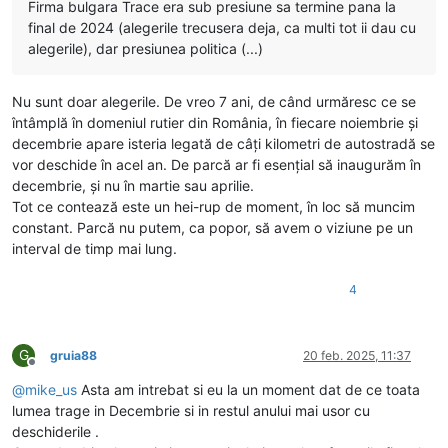
Firma bulgara Trace era sub presiune sa termine pana la
final de 2024 (alegerile trecusera deja, ca multi tot ii dau cu
alegerile), dar presiunea politica (...)
Nu sunt doar alegerile. De vreo 7 ani, de când urmăresc ce se
întâmplă în domeniul rutier din România, în fiecare noiembrie și
decembrie apare isteria legată de câți kilometri de autostradă se
vor deschide în acel an. De parcă ar fi esențial să inaugurăm în
decembrie, și nu în martie sau aprilie.
Tot ce contează este un hei-rup de moment, în loc să muncim
constant. Parcă nu putem, ca popor, să avem o viziune pe un
interval de timp mai lung.
4
G
gruia88
20 feb. 2025, 11:37
Deconectat
@
mike_us
Asta am intrebat si eu la un moment dat de ce toata
lumea trage in Decembrie si in restul anului mai usor cu
deschiderile .