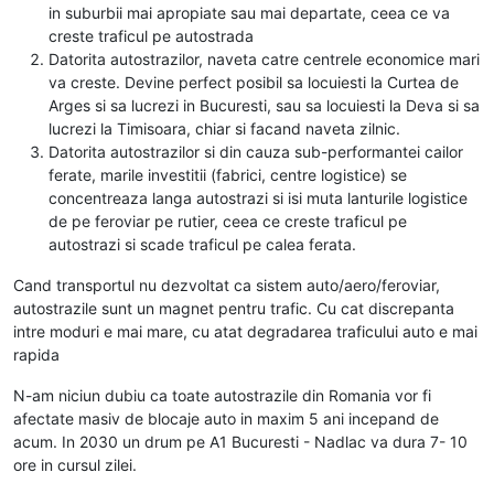
in suburbii mai apropiate sau mai departate, ceea ce va
creste traficul pe autostrada
Datorita autostrazilor, naveta catre centrele economice mari
va creste. Devine perfect posibil sa locuiesti la Curtea de
Arges si sa lucrezi in Bucuresti, sau sa locuiesti la Deva si sa
lucrezi la Timisoara, chiar si facand naveta zilnic.
Datorita autostrazilor si din cauza sub-performantei cailor
ferate, marile investitii (fabrici, centre logistice) se
concentreaza langa autostrazi si isi muta lanturile logistice
de pe feroviar pe rutier, ceea ce creste traficul pe
autostrazi si scade traficul pe calea ferata.
Cand transportul nu dezvoltat ca sistem auto/aero/feroviar,
autostrazile sunt un magnet pentru trafic. Cu cat discrepanta
intre moduri e mai mare, cu atat degradarea traficului auto e mai
rapida
N-am niciun dubiu ca toate autostrazile din Romania vor fi
afectate masiv de blocaje auto in maxim 5 ani incepand de
acum. In 2030 un drum pe A1 Bucuresti - Nadlac va dura 7- 10
ore in cursul zilei.