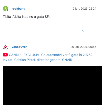
R
rockband
19 ian. 2025, 22:24
Deconectat
Tisita-Albita inca nu e gata SF.
0
vancouver
26 ian. 2025, 09:56
Deconectat
GÂNDUL EXCLUSIV- Ce autostrăzi vor fi gata în 2025?
Invitat: Cristian Pistol, director general CNAIR