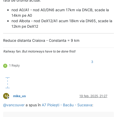
fata de drumul actual:
nod A0/A1 - nod A0/DN6 acum 17km via DNCB, scade la
14km pe A0
nod Albota - nod DeX12/A1 acum 18km via DN65, scade la
12km pe DeX12
Reduce distanta Craiova - Constanta = 9 km
Railway fan. But motorways have to be done first!
3
1 Reply
R
M
mike_us
19 feb. 2025, 21:27
Deconectat
@
vancouver
a spus în
A7 Ploiești - Bacău - Suceava
: