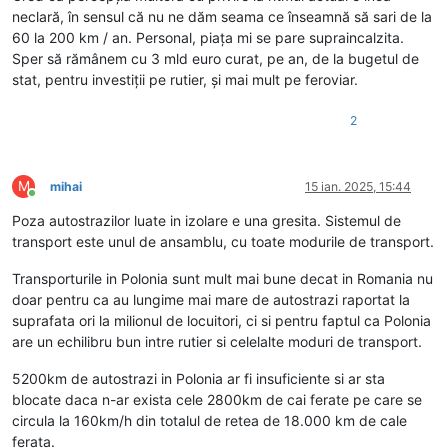
neclară, în sensul că nu ne dăm seama ce înseamnă să sari de la
60 la 200 km / an. Personal, piața mi se pare supraincalzita.
Sper să rămânem cu 3 mld euro curat, pe an, de la bugetul de
stat, pentru investiții pe rutier, și mai mult pe feroviar.
2
M
mihai
15 ian. 2025, 15:44
Conectat
Poza autostrazilor luate in izolare e una gresita. Sistemul de
transport este unul de ansamblu, cu toate modurile de transport.
Transporturile in Polonia sunt mult mai bune decat in Romania nu
doar pentru ca au lungime mai mare de autostrazi raportat la
suprafata ori la milionul de locuitori, ci si pentru faptul ca Polonia
are un echilibru bun intre rutier si celelalte moduri de transport.
5200km de autostrazi in Polonia ar fi insuficiente si ar sta
blocate daca n-ar exista cele 2800km de cai ferate pe care se
circula la 160km/h din totalul de retea de 18.000 km de cale
ferata.