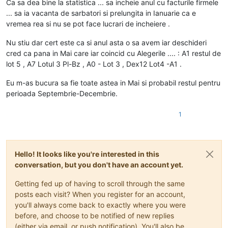
Ca sa dea bine la statistica ... sa incheie anul cu facturile firmele
... sa ia vacanta de sarbatori si prelungita in Ianuarie ca e
vremea rea si nu se pot face lucrari de incheiere .
Nu stiu dar cert este ca si anul asta o sa avem iar deschideri
cred ca pana in Mai care iar coincid cu Alegerile .... : A1 restul de
lot 5 , A7 Lotul 3 Pl-Bz , A0 - Lot 3 , Dex12 Lot4 -A1 .
Eu m-as bucura sa fie toate astea in Mai si probabil restul pentru
perioada Septembrie-Decembrie.
1
Hello! It looks like you're interested in this
conversation, but you don't have an account yet.
Getting fed up of having to scroll through the same
posts each visit? When you register for an account,
you'll always come back to exactly where you were
before, and choose to be notified of new replies
(either via email, or push notification). You'll also be