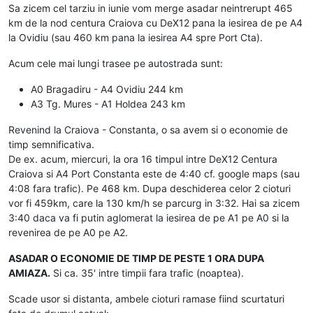
Sa zicem cel tarziu in iunie vom merge asadar neintrerupt 465
km de la nod centura Craiova cu DeX12 pana la iesirea de pe A4
la Ovidiu (sau 460 km pana la iesirea A4 spre Port Cta).
Acum cele mai lungi trasee pe autostrada sunt:
A0 Bragadiru - A4 Ovidiu 244 km
A3 Tg. Mures - A1 Holdea 243 km
Revenind la Craiova - Constanta, o sa avem si o economie de
timp semnificativa.
De ex. acum, miercuri, la ora 16 timpul intre DeX12 Centura
Craiova si A4 Port Constanta este de 4:40 cf. google maps (sau
4:08 fara trafic). Pe 468 km. Dupa deschiderea celor 2 cioturi
vor fi 459km, care la 130 km/h se parcurg in 3:32. Hai sa zicem
3:40 daca va fi putin aglomerat la iesirea de pe A1 pe A0 si la
revenirea de pe A0 pe A2.
ASADAR O ECONOMIE DE TIMP DE PESTE 1 ORA DUPA
AMIAZA.
Si ca. 35' intre timpii fara trafic (noaptea).
Scade usor si distanta, ambele cioturi ramase fiind scurtaturi