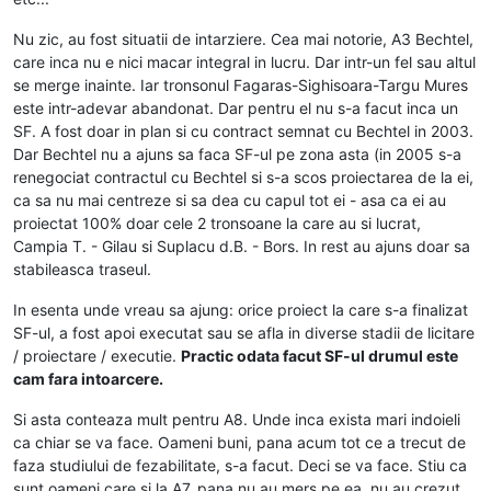
Nu zic, au fost situatii de intarziere. Cea mai notorie, A3 Bechtel,
care inca nu e nici macar integral in lucru. Dar intr-un fel sau altul
se merge inainte. Iar tronsonul Fagaras-Sighisoara-Targu Mures
este intr-adevar abandonat. Dar pentru el nu s-a facut inca un
SF. A fost doar in plan si cu contract semnat cu Bechtel in 2003.
Dar Bechtel nu a ajuns sa faca SF-ul pe zona asta (in 2005 s-a
renegociat contractul cu Bechtel si s-a scos proiectarea de la ei,
ca sa nu mai centreze si sa dea cu capul tot ei - asa ca ei au
proiectat 100% doar cele 2 tronsoane la care au si lucrat,
Campia T. - Gilau si Suplacu d.B. - Bors. In rest au ajuns doar sa
stabileasca traseul.
In esenta unde vreau sa ajung: orice proiect la care s-a finalizat
SF-ul, a fost apoi executat sau se afla in diverse stadii de licitare
/ proiectare / executie.
Practic odata facut SF-ul drumul este
cam fara intoarcere.
Si asta conteaza mult pentru A8. Unde inca exista mari indoieli
ca chiar se va face. Oameni buni, pana acum tot ce a trecut de
faza studiului de fezabilitate, s-a facut. Deci se va face. Stiu ca
sunt oameni care si la A7, pana nu au mers pe ea, nu au crezut