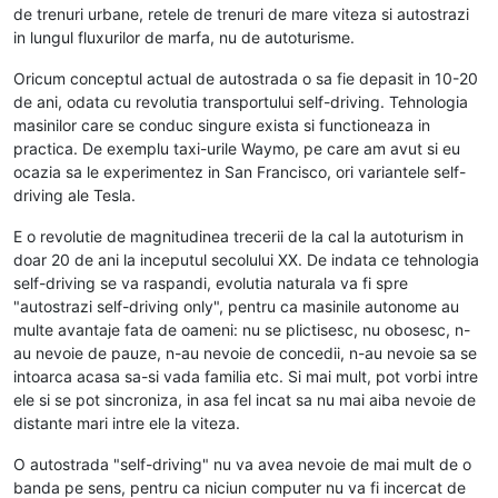
de trenuri urbane, retele de trenuri de mare viteza si autostrazi
in lungul fluxurilor de marfa, nu de autoturisme.
Oricum conceptul actual de autostrada o sa fie depasit in 10-20
de ani, odata cu revolutia transportului self-driving. Tehnologia
masinilor care se conduc singure exista si functioneaza in
practica. De exemplu taxi-urile Waymo, pe care am avut si eu
ocazia sa le experimentez in San Francisco, ori variantele self-
driving ale Tesla.
E o revolutie de magnitudinea trecerii de la cal la autoturism in
doar 20 de ani la inceputul secolului XX. De indata ce tehnologia
self-driving se va raspandi, evolutia naturala va fi spre
"autostrazi self-driving only", pentru ca masinile autonome au
multe avantaje fata de oameni: nu se plictisesc, nu obosesc, n-
au nevoie de pauze, n-au nevoie de concedii, n-au nevoie sa se
intoarca acasa sa-si vada familia etc. Si mai mult, pot vorbi intre
ele si se pot sincroniza, in asa fel incat sa nu mai aiba nevoie de
distante mari intre ele la viteza.
O autostrada "self-driving" nu va avea nevoie de mai mult de o
banda pe sens, pentru ca niciun computer nu va fi incercat de