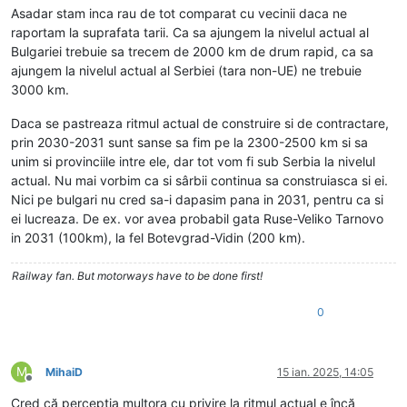
Asadar stam inca rau de tot comparat cu vecinii daca ne
raportam la suprafata tarii. Ca sa ajungem la nivelul actual al
Bulgariei trebuie sa trecem de 2000 km de drum rapid, ca sa
ajungem la nivelul actual al Serbiei (tara non-UE) ne trebuie
3000 km.
Daca se pastreaza ritmul actual de construire si de contractare,
prin 2030-2031 sunt sanse sa fim pe la 2300-2500 km si sa
unim si provinciile intre ele, dar tot vom fi sub Serbia la nivelul
actual. Nu mai vorbim ca si sârbii continua sa construiasca si ei.
Nici pe bulgari nu cred sa-i dapasim pana in 2031, pentru ca si
ei lucreaza. De ex. vor avea probabil gata Ruse-Veliko Tarnovo
in 2031 (100km), la fel Botevgrad-Vidin (200 km).
Railway fan. But motorways have to be done first!
0
M
MihaiD
15 ian. 2025, 14:05
Deconectat
Cred că percepția multora cu privire la ritmul actual e încă