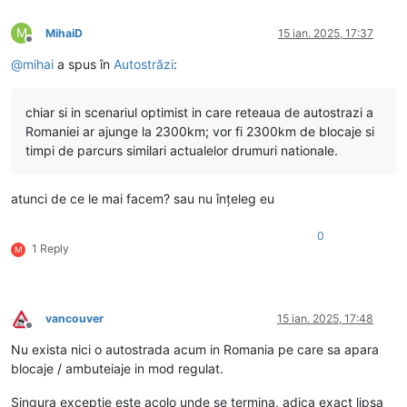
M
MihaiD
15 ian. 2025, 17:37
Deconectat
@
mihai
a spus în
Autostrăzi
:
chiar si in scenariul optimist in care reteaua de autostrazi a
Romaniei ar ajunge la 2300km; vor fi 2300km de blocaje si
timpi de parcurs similari actualelor drumuri nationale.
atunci de ce le mai facem? sau nu înțeleg eu
0
1 Reply
M
vancouver
15 ian. 2025, 17:48
Deconectat
Nu exista nici o autostrada acum in Romania pe care sa apara
blocaje / ambuteiaje in mod regulat.
Singura exceptie este acolo unde se termina, adica exact lipsa