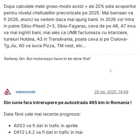
Dupa calculele mele groso-modo acest + de 20% este acoperitor
pentru nivelul cheltuielilor preconizate pe 2025. Mai barosan va
fi 2026, atunci sa vedem daca mai ajung banii. In 2026 vor intra
in paine Sibiu-Pitesti 2+3, Sibiu-Fagaras, ceva de pe A8, A7 inca
va mai inghiti bani, mai ales ca UMB factureaza cu intarziere,
tuneluri Holdea, A3 in Transilvania, poate ceva si pe Craiova-
Tg.Jiu, A0 va lucra Pizza, TM vest, etc...
Railway fan. But motorways have to be done first!
1
vancouver
29 ian. 2025, 14:46
Deconectat
Din iunie fara intrerupere pe autostrada 465 km in Romania !
Date fiind cele mai recente prognoze:
A0S3 va fi dat in trafic in aprilie
DX12 L4.2 va fi dat in trafic in mai