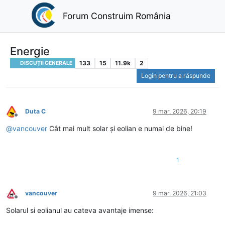
Forum Construim România
Energie
133
15
11.9k
2
DISCUȚII GENERALE
Login pentru a răspunde
Duta C
9 mar. 2026, 20:19
Deconectat
@
vancouver
Cât mai mult solar și eolian e numai de bine!
1
vancouver
9 mar. 2026, 21:03
Deconectat
Solarul si eolianul au cateva avantaje imense: