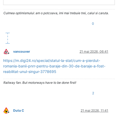
Culmea optimismului: am o potcoava, imi mai trebuie trei, calul si caruta.
0
vancouver
21 mai 2026, 06:41
Deconectat
https://m.digi24.ro/special/statul-la-stat/cum-a-pierdut-
romania-banii-pnrr-pentru-baraje-din-30-de-baraje-a-fost-
reabilitat-unul-singur-3778695
Railway fan. But motorways have to be done first!
2
Duta C
21 mai 2026, 11:41
Deconectat