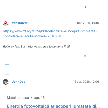
1
vancouver
1 apr. 2026, 14:16
Deconectat
https://www.zf.ro/zf-24/hidroelectrica-a-inceput-umplerea-
controlata-a-lacului-vidraru-23109318
Railway fan. But motorways have to be done first!
3
JohnDoe
15 apr. 2026, 12:06
Deconectat
Matei Ionescu / apr. 15
Energia fotovoltaică ar acoperi jumătate din consumul intern