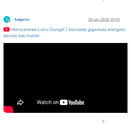
1
F
fulgernc
20 iun. 2026, 07:01
Deconectat
Hidrocentrala Lotru-Ciunget | Secretele gigantului energetic
ascuns sub munte!
0