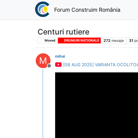
Forum Construim România
Centuri rutiere
272
mesaje
31
po
Moved
DRUMURI NAȚIONALE
mihai
M
[08 AUG 2025] VARIANTA OCOLITO
Deconectat