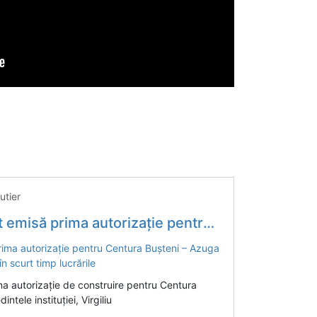
utier
 Bușteni – Azuga / Constructorul urmează să demareze în scurt timp lucrările
a autorizație de construire pentru Centura
tele instituției, Virgiliu