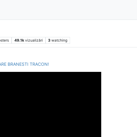
sters
49.1k
vizualizări
3
watching
ARE BRANESTI TRACON!