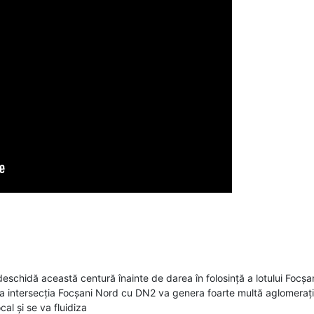
eschidă această centură înainte de darea în folosință a lotului Focșani
e la intersecția Focșani Nord cu DN2 va genera foarte multă aglomeraț
al și se va fluidiza