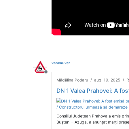
vancouver
Deconectat
Mădălina Podaru / aug. 19, 2025 / R
DN 1 Valea Prahovei: A fost emisă prima autorizație pentru Centura
Consiliul Județean Prahova a emis prim
Bușteni – Azuga, a anunțat marți președin