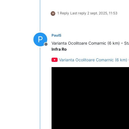
1 Reply
Last reply
2 sept. 2025, 11:53
W
PaulS
P
Varianta Ocolitoare Comarnic (6 km) – Sta
Deconectat
Infra Ro
Varianta Ocolitoare Comarnic (6 km) –