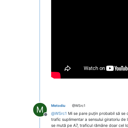
Metodiu
@WSrc1
M
@
WSrc1
Mi se pare puțin probabil să se d
Deconectat
trafic suplimentar a sensului giratoriu d
se mută pe A7, traficul rămâne doar cel loc