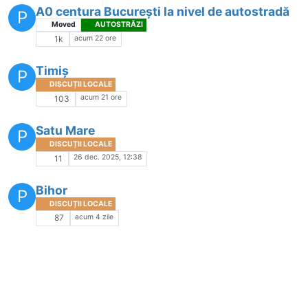
A0 centura București la nivel de autostradă
P
Moved
AUTOSTRĂZI
acum 22 ore
1k
Timiș
P
DISCUȚII LOCALE
acum 21 ore
103
Satu Mare
P
DISCUȚII LOCALE
26 dec. 2025, 12:38
11
Bihor
P
DISCUȚII LOCALE
acum 4 zile
87