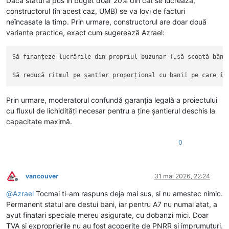
Dacă statul a pus în buget doar 20% din cât se lucrează,
constructorul (în acest caz, UMB) se va lovi de facturi
neîncasate la timp. Prin urmare, constructorul are doar două
variante practice, exact cum sugerează Azrael:
Să finanțeze lucrările din propriul buzunar („să scoată 
b
ăne
Să reducă ritmul pe șantier proporțional cu banii pe care î
i
Prin urmare, moderatorul confundă garanția legală a proiectului
cu fluxul de lichidități necesar pentru a ține șantierul deschis la
capacitate maximă.
0
vancouver
31 mai 2026, 22:24
Deconectat
@
Azrael
Tocmai ti-am raspuns deja mai sus, si nu amestec nimic.
Permanent statul are destui bani, iar pentru A7 nu numai atat, a
avut finatari speciale mereu asigurate, cu dobanzi mici. Doar
TVA si exproprierile nu au fost acoperite de PNRR si imprumuturi.