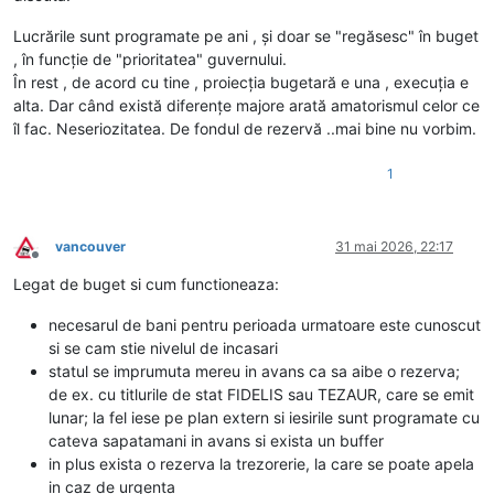
Lucrările sunt programate pe ani , și doar se "regăsesc" în buget
, în funcție de "prioritatea" guvernului.
În rest , de acord cu tine , proiecția bugetară e una , execuția e
alta. Dar când există diferențe majore arată amatorismul celor ce
îl fac. Neseriozitatea. De fondul de rezervă ..mai bine nu vorbim.
1
vancouver
31 mai 2026, 22:17
Deconectat
Legat de buget si cum functioneaza:
necesarul de bani pentru perioada urmatoare este cunoscut
si se cam stie nivelul de incasari
statul se imprumuta mereu in avans ca sa aibe o rezerva;
de ex. cu titlurile de stat FIDELIS sau TEZAUR, care se emit
lunar; la fel iese pe plan extern si iesirile sunt programate cu
cateva sapatamani in avans si exista un buffer
in plus exista o rezerva la trezorerie, la care se poate apela
in caz de urgenta