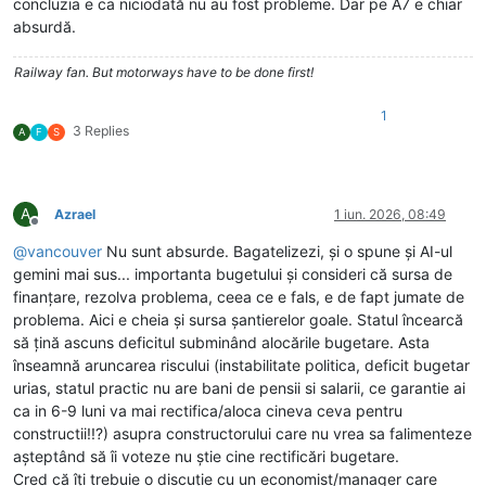
concluzia e ca niciodată nu au fost probleme. Dar pe A7 e chiar
absurdă.
Railway fan. But motorways have to be done first!
1
3 Replies
A
F
S
A
Azrael
1 iun. 2026, 08:49
Deconectat
@
vancouver
Nu sunt absurde. Bagatelizezi, și o spune și AI-ul
gemini mai sus... importanta bugetului și consideri că sursa de
finanțare, rezolva problema, ceea ce e fals, e de fapt jumate de
problema. Aici e cheia și sursa șantierelor goale. Statul încearcă
să țină ascuns deficitul subminând alocările bugetare. Asta
înseamnă aruncarea riscului (instabilitate politica, deficit bugetar
urias, statul practic nu are bani de pensii si salarii, ce garantie ai
ca in 6-9 luni va mai rectifica/aloca cineva ceva pentru
constructii!!?) asupra constructorului care nu vrea sa falimenteze
așteptând să îi voteze nu știe cine rectificări bugetare.
Cred că îți trebuie o discuție cu un economist/manager care