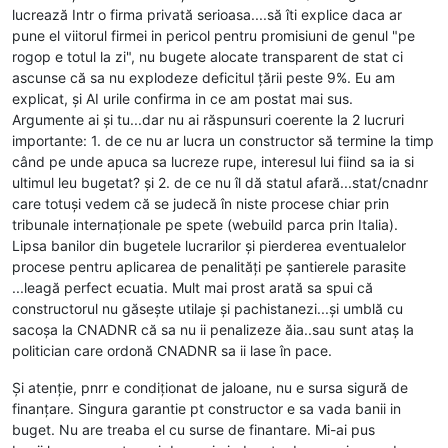
lucrează Intr o firma privată serioasa....să îti explice daca ar
pune el viitorul firmei in pericol pentru promisiuni de genul "pe
rogop e totul la zi", nu bugete alocate transparent de stat ci
ascunse că sa nu explodeze deficitul țării peste 9%. Eu am
explicat, și AI urile confirma in ce am postat mai sus.
Argumente ai și tu...dar nu ai răspunsuri coerente la 2 lucruri
importante: 1. de ce nu ar lucra un constructor să termine la timp
când pe unde apuca sa lucreze rupe, interesul lui fiind sa ia si
ultimul leu bugetat? și 2. de ce nu îl dă statul afară...stat/cnadnr
care totuși vedem că se judecă în niste procese chiar prin
tribunale internaționale pe spete (webuild parca prin Italia).
Lipsa banilor din bugetele lucrarilor și pierderea eventualelor
procese pentru aplicarea de penalități pe șantierele parasite
...leagă perfect ecuatia. Mult mai prost arată sa spui că
constructorul nu găsește utilaje și pachistanezi...și umblă cu
sacoșa la CNADNR că sa nu ii penalizeze ăia..sau sunt ataș la
politician care ordonă CNADNR sa ii lase în pace.
Și atenție, pnrr e condiționat de jaloane, nu e sursa sigură de
finanțare. Singura garantie pt constructor e sa vada banii in
buget. Nu are treaba el cu surse de finantare. Mi-ai pus