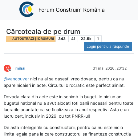
Forum Construim România
Cârcoteala de pe drum
343
41
22.5k
1
AUTOSTRĂZI ȘI DRUMURI
Login pentru a răspunde
M
mihai
31 mai 2026, 20:32
Deconectat
@
vancouver
nici nu ai sa gasesti vreo dovada, pentru ca nu
apare nicaieri in acte. Circuitul birocratic este perfect aliniat.
Dovada clara din acte este in schimb in buget. In niciun an
bugetul national nu a avut alocati toti banii necesari pentru toate
lucrarile anuntate ca se finalizeaza in anul respectiv. Asta e un
lucru cert, inclusiv in 2026, cu tot PNRR-ul!
De asta intelegerile cu constructorii, pentru ca nu este nicio
limita legala pana la care constructorul sa finanteze constructia