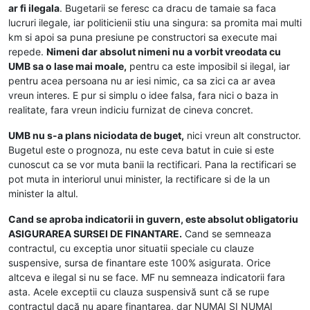
ar fi ilegala
. Bugetarii se feresc ca dracu de tamaie sa faca
lucruri ilegale, iar politicienii stiu una singura: sa promita mai multi
km si apoi sa puna presiune pe constructori sa execute mai
repede.
Nimeni dar absolut nimeni nu a vorbit vreodata cu
UMB sa o lase mai moale,
pentru ca este imposibil si ilegal, iar
pentru acea persoana nu ar iesi nimic, ca sa zici ca ar avea
vreun interes. E pur si simplu o idee falsa, fara nici o baza in
realitate, fara vreun indiciu furnizat de cineva concret.
UMB nu s-a plans niciodata de buget,
nici vreun alt constructor.
Bugetul este o prognoza, nu este ceva batut in cuie si este
cunoscut ca se vor muta banii la rectificari. Pana la rectificari se
pot muta in interiorul unui minister, la rectificare si de la un
minister la altul.
Cand se aproba indicatorii in guvern, este absolut obligatoriu
ASIGURAREA SURSEI DE FINANTARE.
Cand se semneaza
contractul, cu exceptia unor situatii speciale cu clauze
suspensive, sursa de finantare este 100% asigurata. Orice
altceva e ilegal si nu se face. MF nu semneaza indicatorii fara
asta. Acele exceptii cu clauza suspensivă sunt că se rupe
contractul dacă nu apare finantarea, dar NUMAI SI NUMAI