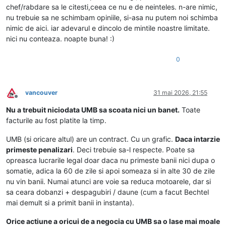
chef/rabdare sa le citesti,ceea ce nu e de neinteles. n-are nimic,
nu trebuie sa ne schimbam opiniile, si-asa nu putem noi schimba
nimic de aici. iar adevarul e dincolo de mintile noastre limitate.
nici nu conteaza. noapte buna! :)
0
vancouver
31 mai 2026, 21:55
Deconectat
Nu a trebuit niciodata UMB sa scoata nici un banet.
Toate
facturile au fost platite la timp.
UMB (si oricare altul) are un contract. Cu un grafic.
Daca intarzie
primeste penalizari
. Deci trebuie sa-l respecte. Poate sa
opreasca lucrarile legal doar daca nu primeste banii nici dupa o
somatie, adica la 60 de zile si apoi someaza si in alte 30 de zile
nu vin banii. Numai atunci are voie sa reduca motoarele, dar si
sa ceara dobanzi + despagubiri / daune (cum a facut Bechtel
mai demult si a primit banii in instanta).
Orice actiune a oricui de a negocia cu UMB sa o lase mai moale