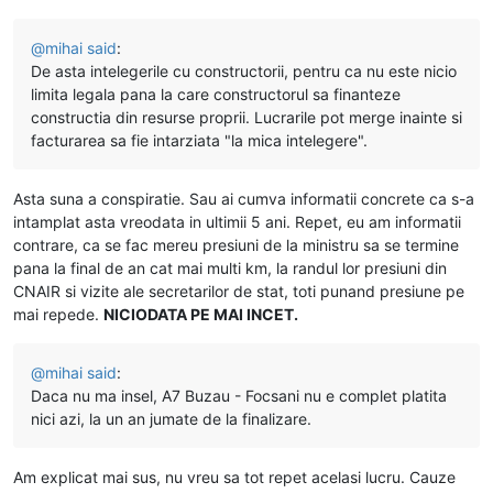
@
mihai
said
:
De asta intelegerile cu constructorii, pentru ca nu este nicio
limita legala pana la care constructorul sa finanteze
constructia din resurse proprii. Lucrarile pot merge inainte si
facturarea sa fie intarziata "la mica intelegere".
Asta suna a conspiratie. Sau ai cumva informatii concrete ca s-a
intamplat asta vreodata in ultimii 5 ani. Repet, eu am informatii
contrare, ca se fac mereu presiuni de la ministru sa se termine
pana la final de an cat mai multi km, la randul lor presiuni din
CNAIR si vizite ale secretarilor de stat, toti punand presiune pe
mai repede.
NICIODATA PE MAI INCET.
@
mihai
said
:
Daca nu ma insel, A7 Buzau - Focsani nu e complet platita
nici azi, la un an jumate de la finalizare.
Am explicat mai sus, nu vreu sa tot repet acelasi lucru. Cauze