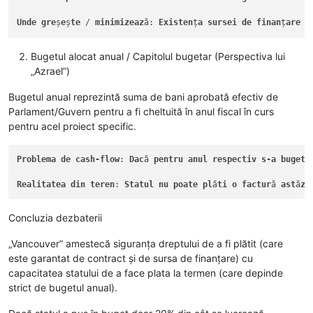
Unde
gre
ș
e
ș
te
 / 
minimizeaz
ă: 
Existen
ț
a
sursei
de
finan
ț
are
n
Bugetul alocat anual / Capitolul bugetar (Perspectiva lui
„Azrael”)
Bugetul anual reprezintă suma de bani aprobată efectiv de
Parlament/Guvern pentru a fi cheltuită în anul fiscal în curs
pentru acel proiect specific.
Problema
de
cash-flow
: 
Dac
ă 
pentru
anul
respectiv
s-a
bugeta
Realitatea
din
teren
: 
Statul
nu
poate
pl
ă
ti
o
factur
ă 
ast
ă
zi
Concluzia dezbaterii
„Vancouver” amestecă siguranța dreptului de a fi plătit (care
este garantat de contract și de sursa de finanțare) cu
capacitatea statului de a face plata la termen (care depinde
strict de bugetul anual).