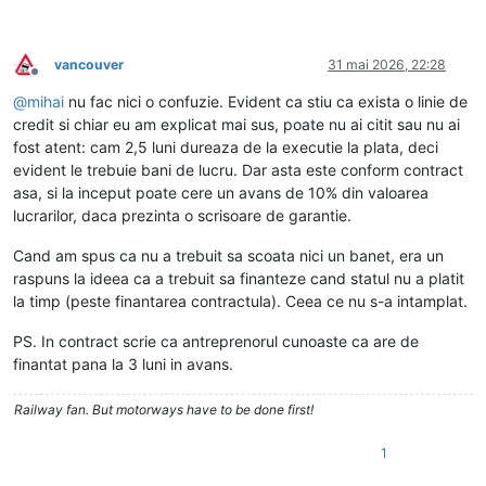
vancouver
31 mai 2026, 22:28
Deconectat
@
mihai
nu fac nici o confuzie. Evident ca stiu ca exista o linie de
credit si chiar eu am explicat mai sus, poate nu ai citit sau nu ai
fost atent: cam 2,5 luni dureaza de la executie la plata, deci
evident le trebuie bani de lucru. Dar asta este conform contract
asa, si la inceput poate cere un avans de 10% din valoarea
lucrarilor, daca prezinta o scrisoare de garantie.
Cand am spus ca nu a trebuit sa scoata nici un banet, era un
raspuns la ideea ca a trebuit sa finanteze cand statul nu a platit
la timp (peste finantarea contractula). Ceea ce nu s-a intamplat.
PS. In contract scrie ca antreprenorul cunoaste ca are de
finantat pana la 3 luni in avans.
Railway fan. But motorways have to be done first!
1