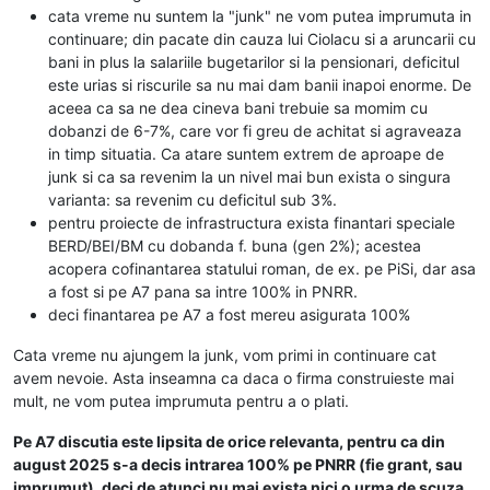
cata vreme nu suntem la "junk" ne vom putea imprumuta in
continuare; din pacate din cauza lui Ciolacu si a aruncarii cu
bani in plus la salariile bugetarilor si la pensionari, deficitul
este urias si riscurile sa nu mai dam banii inapoi enorme. De
aceea ca sa ne dea cineva bani trebuie sa momim cu
dobanzi de 6-7%, care vor fi greu de achitat si agraveaza
in timp situatia. Ca atare suntem extrem de aproape de
junk si ca sa revenim la un nivel mai bun exista o singura
varianta: sa revenim cu deficitul sub 3%.
pentru proiecte de infrastructura exista finantari speciale
BERD/BEI/BM cu dobanda f. buna (gen 2%); acestea
acopera cofinantarea statului roman, de ex. pe PiSi, dar asa
a fost si pe A7 pana sa intre 100% in PNRR.
deci finantarea pe A7 a fost mereu asigurata 100%
Cata vreme nu ajungem la junk, vom primi in continuare cat
avem nevoie. Asta inseamna ca daca o firma construieste mai
mult, ne vom putea imprumuta pentru a o plati.
Pe A7 discutia este lipsita de orice relevanta, pentru ca din
august 2025 s-a decis intrarea 100% pe PNRR (fie grant, sau
imprumut), deci de atunci nu mai exista nici o urma de scuza.