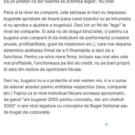
zis un prieten ca din toamna se schimba legea". Nu tine!
Pana si la nivel de companii, cele serioase si mari nu depasesc
bugetele aprobate de board pana cand boardul nu se intruneste
si nu aproba o ajustare a bugetului. Deci tot un fel de "lege" la
nivel de companie. Si asta nu de dragul birocratiei, ci pentru ca
bugetul unei companii iti da indicatorii de performanta (crestere
anuala, profitabilitate, grad de indatorare etc.), care mai departe
determina abilitatea firmei de a fi finantabila si deci de a
functiona. Pentru ca orice mare firma, inclusiv sau mai ales cele
mai profitabile, functioneaza pe linii de credit, nu pe bani proprii.
Si asta din motive de optimizare fiscala.
Deci nu, bugetul nu e o proiectie si mai vedem noi, ci e o sursa
de adevar absolut pentru entitatea respectiva (tara, companie
etc.) Faptul ca la nivel individual fiecare lucreaza aproximativ,
de genul "am bugetat 2000 pentru concediu, dar am cheltuit
3000" n-are nicio legatura cu conceptul de Buget National sau
de buget de corporatie.
4