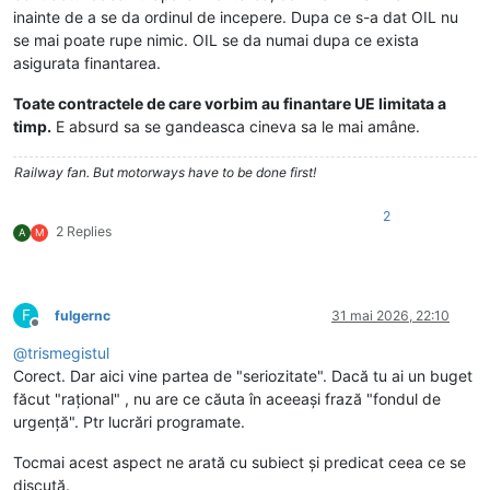
inainte de a se da ordinul de incepere. Dupa ce s-a dat OIL nu
se mai poate rupe nimic. OIL se da numai dupa ce exista
asigurata finantarea.
Toate contractele de care vorbim au finantare UE limitata a
timp.
E absurd sa se gandeasca cineva sa le mai amâne.
Railway fan. But motorways have to be done first!
2
2 Replies
A
M
F
fulgernc
31 mai 2026, 22:10
Deconectat
@
trismegistul
Corect. Dar aici vine partea de "seriozitate". Dacă tu ai un buget
făcut "rațional" , nu are ce căuta în aceeași frază "fondul de
urgență". Ptr lucrări programate.
Tocmai acest aspect ne arată cu subiect și predicat ceea ce se
discută.