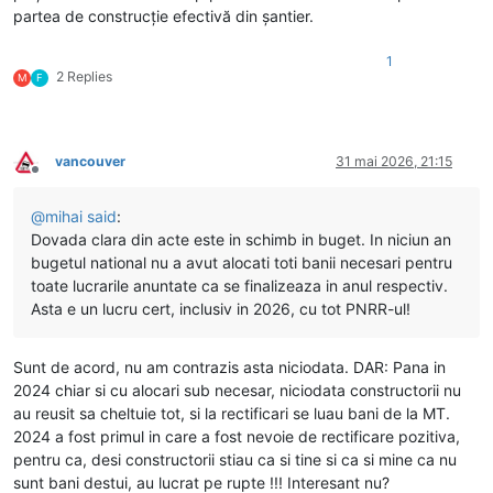
partea de construcție efectivă din șantier.
1
2 Replies
M
F
vancouver
31 mai 2026, 21:15
Deconectat
@
mihai
said
:
Dovada clara din acte este in schimb in buget. In niciun an
bugetul national nu a avut alocati toti banii necesari pentru
toate lucrarile anuntate ca se finalizeaza in anul respectiv.
Asta e un lucru cert, inclusiv in 2026, cu tot PNRR-ul!
Sunt de acord, nu am contrazis asta niciodata. DAR: Pana in
2024 chiar si cu alocari sub necesar, niciodata constructorii nu
au reusit sa cheltuie tot, si la rectificari se luau bani de la MT.
2024 a fost primul in care a fost nevoie de rectificare pozitiva,
pentru ca, desi constructorii stiau ca si tine si ca si mine ca nu
sunt bani destui, au lucrat pe rupte !!! Interesant nu?