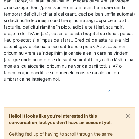
banii,lucrez,nu..stau..si da-ma in judecata daca vrei sa vedem
cine castiga. Banii/promisiunile din pnrr sunt bani care umfla
temporar deficitul (chiar si cei grant, caci pe loan umfla automat)
și dacă nu îndeplinești condițiile și nu ii atragi dupa ce ai platit
facturile, deficitul rămâne în plop, adică alte tăieri, scumpiri,
creșteri de TVA in țară, ca sa reinchida bugetul cu deficit pe cat
l-au proiectat si e impus de afara.. Cred că de asta nu s-a nici
ostenit .gov ciolac sa aloce cat trebuie pe a7. Au zis...ba noi
oricum nu vrem sa îndeplinim jaloanele alea in care ne vindem
țara (pe unde au interese de supt și piratat)...așa că o lăsăm mai
moale și cu alocările, oricum nu ne vor da banii toți, si A7 o
facem noi, in conditiile si termenele noastre nu ale lor...cu
umbrarica ne intelegem noi.
0
Hello! It looks like you're interested in this
conversation, but you don't have an account yet.
Getting fed up of having to scroll through the same