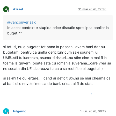
A
Azrael
31 mai 2026, 22:36
Deconectat
@
vancouver
said
:
In acest context e stupida orice discutie spre lipsa banilor la
buget.**
si totusi, nu e bugetat tot pana la pascani. avem bani dar nu-i
bugetam. pentru ca umfla deficitul? cum sa-i spunem lui
UMB..stii tu lucreaza, asuma-ti riscuri...nu stim cine-o mai fi la
toama la guvern, poate asta cu romania suverana...care vrea sa
ne scoata din UE...lucreaza tu ca o sa rectifice el bugetul :)
si sa-mi fie cu iertare..., cand ai deficit 8%,nu se mai cheama ca
ai bani ci o nevoie imensa de bani. oricat ai fi de stat.
1
F
fulgernc
1 iun. 2026, 06:19
Deconectat