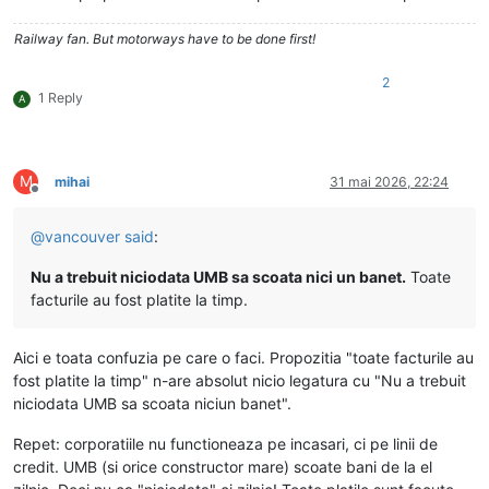
Railway fan. But motorways have to be done first!
2
1 Reply
A
M
mihai
31 mai 2026, 22:24
Deconectat
@
vancouver
said
:
Nu a trebuit niciodata UMB sa scoata nici un banet.
Toate
facturile au fost platite la timp.
Aici e toata confuzia pe care o faci. Propozitia "toate facturile au
fost platite la timp" n-are absolut nicio legatura cu "Nu a trebuit
niciodata UMB sa scoata niciun banet".
Repet: corporatiile nu functioneaza pe incasari, ci pe linii de
credit. UMB (si orice constructor mare) scoate bani de la el