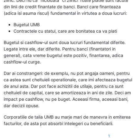
zilnic. Deci nu ca "niciodata" ci zilnic! Toate platile sunt facute
din linii de credit finantate de banci. Banci care finanteaza
(adica isi asuma riscul) fundamental in virtutea a doua lucruri:
Bugetul UMB
Contractele cu statul, care are bonitatea ca va plati
Bugetul si cashflow-ul sunt doua lucruri fundamental diferite.
Legate intre ele, dar diferite. Pentru banci (finantatori in
general), cata vreme bugetul este pozitiv, finantarea, adica
cashflow-ul curge.
Dar ai constrangeri: de exemplu, nu pot angaja oameni, pentru
ca astea sunt cheltuieli operationale, care imi afecteaza bugetul
de anul asta. Dar pot face achizitii de utilaje, pentru ca sunt
cheltuieli de capital, care se amortizeaza in ani de zile. Deci am
impact pe cashflow, nu pe buget. Aceeasi firma, aceeasi bani,
dar decizii opuse.
Corporatiile de talia UMB au marje mari de manevra in emiterea
facturilor, de asta pot absorbi intelegeri cu beneficiarii.
1