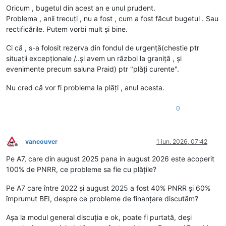
Oricum , bugetul din acest an e unul prudent.
Problema , anii trecuți , nu a fost , cum a fost făcut bugetul . Sau
rectificările. Putem vorbi mult și bine.
Ci că , s-a folosit rezerva din fondul de urgență(chestie ptr
situații excepționale /..și avem un război la graniță , și
evenimente precum saluna Praid) ptr "plăți curente".
Nu cred că vor fi problema la plăți , anul acesta.
0
vancouver
1 iun. 2026, 07:42
Deconectat
Pe A7, care din august 2025 pana in august 2026 este acoperit
100% de PNRR, ce probleme sa fie cu plățile?
Pe A7 care între 2022 și august 2025 a fost 40% PNRR și 60%
împrumut BEI, despre ce probleme de finanțare discutăm?
Așa la modul general discuția e ok, poate fi purtată, deși