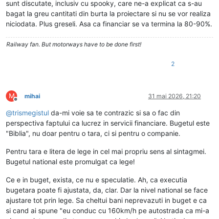
sunt discutate, inclusiv cu spooky, care ne-a explicat ca s-au
bagat la greu cantitati din burta la proiectare si nu se vor realiza
niciodata. Plus greseli. Asa ca financiar se va termina la 80-90%.
Railway fan. But motorways have to be done first!
2
M
mihai
31 mai 2026, 21:20
Deconectat
@
trismegistul
da-mi voie sa te contrazic si sa o fac din
perspectiva faptului ca lucrez in servicii financiare. Bugetul este
"Biblia", nu doar pentru o tara, ci si pentru o companie.
Pentru tara e litera de lege in cel mai propriu sens al sintagmei.
Bugetul national este promulgat ca lege!
Ce e in buget, exista, ce nu e speculatie. Ah, ca executia
bugetara poate fi ajustata, da, clar. Dar la nivel national se face
ajustare tot prin lege. Sa cheltui bani neprevazuti in buget e ca
si cand ai spune "eu conduc cu 160km/h pe autostrada ca mi-a