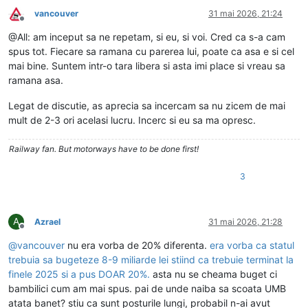
vancouver
31 mai 2026, 21:24
Deconectat
@All: am inceput sa ne repetam, si eu, si voi. Cred ca s-a cam
spus tot. Fiecare sa ramana cu parerea lui, poate ca asa e si cel
mai bine. Suntem intr-o tara libera si asta imi place si vreau sa
ramana asa.
Legat de discutie, as aprecia sa incercam sa nu zicem de mai
mult de 2-3 ori acelasi lucru. Incerc si eu sa ma opresc.
Railway fan. But motorways have to be done first!
3
A
Azrael
31 mai 2026, 21:28
Deconectat
@
vancouver
nu era vorba de 20% diferenta.
era vorba ca statul
trebuia sa bugeteze 8-9 miliarde lei stiind ca trebuie terminat la
finele 2025 si a pus DOAR 20%.
asta nu se cheama buget ci
bambilici cum am mai spus. pai de unde naiba sa scoata UMB
atata banet? stiu ca sunt posturile lungi, probabil n-ai avut