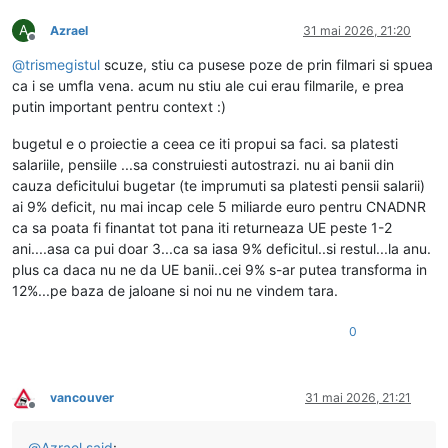
A
Azrael
31 mai 2026, 21:20
Deconectat
@
trismegistul
scuze, stiu ca pusese poze de prin filmari si spuea
ca i se umfla vena. acum nu stiu ale cui erau filmarile, e prea
putin important pentru context :)
bugetul e o proiectie a ceea ce iti propui sa faci. sa platesti
salariile, pensiile ...sa construiesti autostrazi. nu ai banii din
cauza deficitului bugetar (te imprumuti sa platesti pensii salarii)
ai 9% deficit, nu mai incap cele 5 miliarde euro pentru CNADNR
ca sa poata fi finantat tot pana iti returneaza UE peste 1-2
ani....asa ca pui doar 3...ca sa iasa 9% deficitul..si restul...la anu.
plus ca daca nu ne da UE banii..cei 9% s-ar putea transforma in
12%...pe baza de jaloane si noi nu ne vindem tara.
0
vancouver
31 mai 2026, 21:21
Deconectat
@
Azrael
said
: