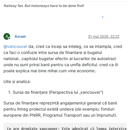
Railway fan. But motorways have to be done first!
1
A
Azrael
31 mai 2026, 22:22
Deconectat
@
vancouver
da, cred ca incep sa inteleg, ce se intampla, cred
ca faci o confuzie intre sursa de finantare si bugetul
national...capitolul bugetar efectiv al lucrarilor de autostrazi
unde nu sunt prinsi banii pentru ca umfla deficitul. cred ca iti
poate explica mai bine mihai cum vine economic.
Uite si analiza:
Sursa de finanțare (Perspectiva lui „vancouver”)
Sursa de finanțare reprezintă angajamentul general că banii
pentru întreg proiectul există undeva (de exemplu: fonduri
europene din PNRR, Programul Transport sau un împrumut).
Ce
are
dreptate
vancouver
: 
Este
adev
ă
rat
c
ă 
legea
interzice