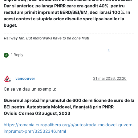
Dar si anterior, pe langa PNRR care era gandit 40%, pentru
restul am primit imprumut BERD/BEI/BM, deci iarasi 100%. In
acest context e stupida orice discutie spre lipsa banilor la
buget.
Railway fan. But motorways have to be done first!
4
1 Reply
A
vancouver
31 mai 2026, 22:20
Deconectat
Ca sa va dau un exemplu:
Guvernul aprobă împrumutul de 600 de milioane de euro de la
BEI pentru Autostrada Moldovei, finanțată prin PNRR
Ovidiu Cornea 03 august, 2023
https://romania.europalibera.org/a/autostrada-moldovei-guvern-
imprumut-pnrr/32532346.html