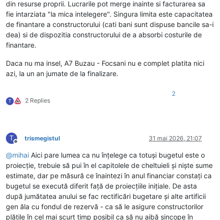
din resurse proprii. Lucrarile pot merge inainte si facturarea sa
fie intarziata "la mica intelegere". Singura limita este capacitatea
de finantare a constructorului (cati bani sunt dispuse bancile sa-i
dea) si de dispozitia constructorului de a absorbi costurile de
finantare.
Daca nu ma insel, A7 Buzau - Focsani nu e complet platita nici
azi, la un an jumate de la finalizare.
2
2 Replies
T
T
trismegistul
31 mai 2026, 21:07
Deconectat
@
mihai
Aici pare lumea ca nu înțelege ca totuși bugetul este o
proiecție, trebuie să pui în el capitolele de cheltuieli și niște sume
estimate, dar pe măsură ce înaintezi în anul financiar constați ca
bugetul se execută diferit față de proiecțiile inițiale. De asta
după jumătatea anului se fac rectificări bugetare și alte artificii
gen ăla cu fondul de rezervă - ca să le asigure constructorilor
plățile în cel mai scurt timp posibil ca să nu aibă sincope în