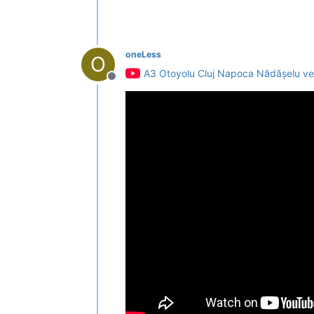
oneLess
O
A3 Otoyolu Cluj Napoca Nădășelu ve 
Deconectat