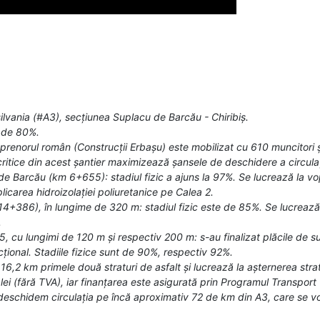
silvania (#A3), secțiunea Suplacu de Barcău - Chiribiș.
e de 80%.
eprenorul român (Construcții Erbașu) este mobilizat cu 610 muncitori ș
e critice din acest șantier maximizează șansele de deschidere a circula
 Barcău (km 6+655): stadiul fizic a ajuns la 97%. Se lucrează la vopsi
aplicarea hidroizolației poliuretanice pe Calea 2.
4+386), în lungime de 320 m: stadiul fizic este de 85%. Se lucrează la
.
 cu lungimi de 120 m și respectiv 200 m: s-au finalizat plăcile de 
țional. Stadiile fizice sunt de 90%, respectiv 92%.
 16,2 km primele două straturi de asfalt și lucrează la așternerea stra
ei (fără TVA), iar finanțarea este asigurată prin Programul Transport 
 deschidem circulația pe încă aproximativ 72 de km din A3, care se 