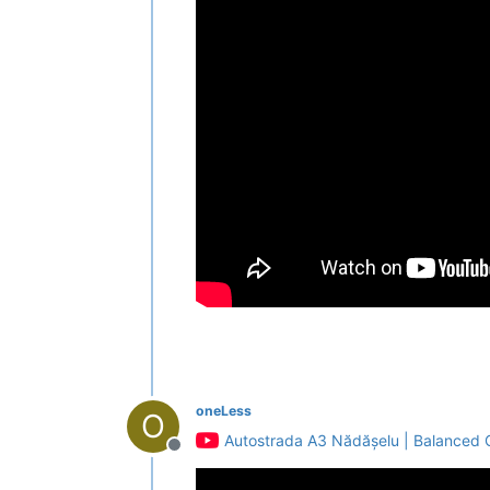
oneLess
O
Autostrada A3 Nădășelu | Balanced C
Deconectat