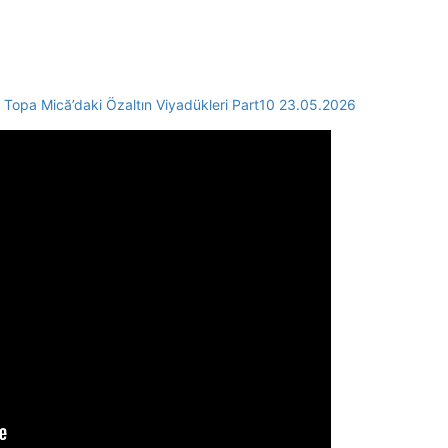
Topa Mică’daki Özaltın Viyadükleri Part10 23.05.2026