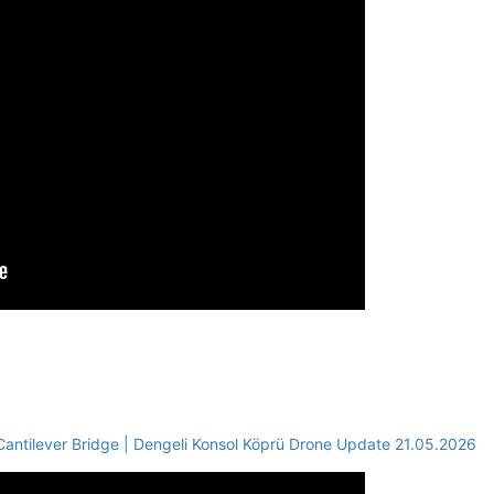
antilever Bridge | Dengeli Konsol Köprü Drone Update 21.05.2026