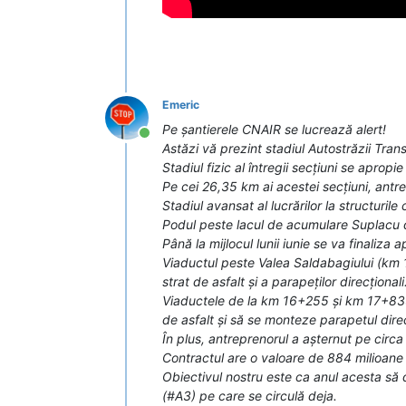
Emeric
Pe șantierele CNAIR se lucrează alert!
Conectat
Astăzi vă prezint stadiul Autostrăzii Tran
Stadiul fizic al întregii secțiuni se apropi
Pe cei 26,35 km ai acestei secțiuni, antr
Stadiul avansat al lucrărilor la structuril
Podul peste lacul de acumulare Suplacu de
Până la mijlocul lunii iunie se va finaliza 
Viaductul peste Valea Saldabagiului (km 1
strat de asfalt și a parapeților direcționali
Viaductele de la km 16+255 și km 17+835,
de asfalt și să se monteze parapetul direc
În plus, antreprenorul a așternut pe circa
Contractul are o valoare de 884 milioane l
Obiectivul nostru este ca anul acesta să
(#A3) pe care se circulă deja.