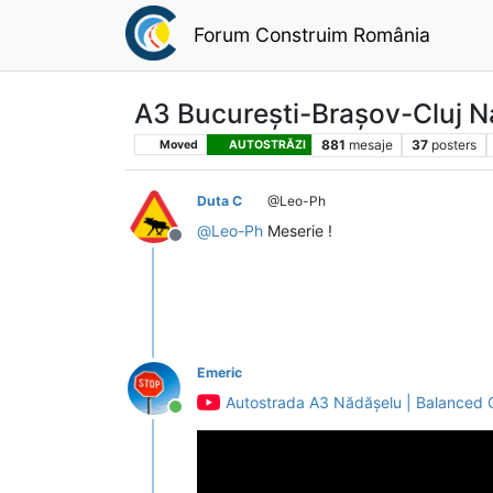
Forum Construim România
A3 București-Brașov-Cluj N
881
mesaje
37
posters
Moved
AUTOSTRĂZI
Duta C
@Leo-Ph
@
Leo-Ph
Meserie !
Deconectat
Emeric
Autostrada A3 Nădășelu | Balanced C
Conectat