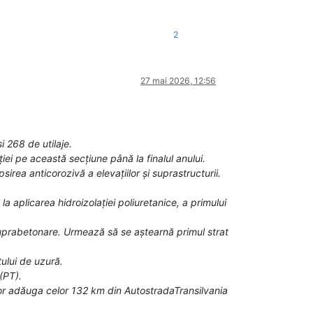
2
27 mai 2026, 12:56
i 268 de utilaje.
ției pe această secțiune până la finalul anului.
rea anticorozivă a elevațiilor și suprastructurii.
 aplicarea hidroizolației poliuretanice, a primului
suprabetonare. Urmează să se aștearnă primul strat
tului de uzură.
(PT).
vor adăuga celor 132 km din AutostradaTransilvania