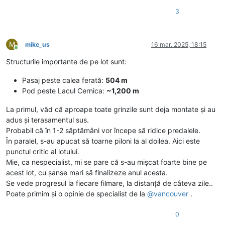
3
M
mike_us
16 mar. 2025, 18:15
Conectat
Structurile importante de pe lot sunt:
Pasaj peste calea ferată:
504 m
Pod peste Lacul Cernica:
~1,200 m
La primul, văd că aproape toate grinzile sunt deja montate și au
adus și terasamentul sus.
Probabil că în 1-2 săptămâni vor începe să ridice predalele.
În paralel, s-au apucat să toarne piloni la al doilea. Aici este
punctul critic al lotului.
Mie, ca nespecialist, mi se pare că s-au mișcat foarte bine pe
acest lot, cu șanse mari să finalizeze anul acesta.
Se vede progresul la fiecare filmare, la distanță de câteva zile..
Poate primim și o opinie de specialist de la
@
vancouver
.
0