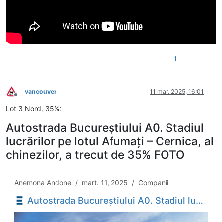
1
vancouver
11 mar. 2025, 16:01
Deconectat
Lot 3 Nord, 35%:
Autostrada Bucureștiului A0. Stadiul
lucrărilor pe lotul Afumați – Cernica, al
chinezilor, a trecut de 35% FOTO
Anemona Andone / mart. 11, 2025 / Companii
Autostrada Bucureștiului A0. Stadiul lucrărilor pe lotul Afumați - Cernica, al chinezilor, a trecut de 35% FOTO - Economica.net