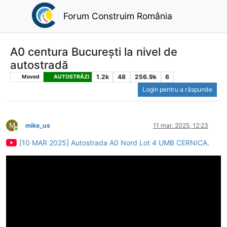
Forum Construim România
A0 centura București la nivel de
autostradă
1.2k
48
256.9k
6
Moved
AUTOSTRĂZI
Login pentru a răspunde
M
mike_us
11 mar. 2025, 12:23
Conectat
[10 MAR 2025] Autostrada A0 Nord Lot 4 UMB CERNICA.