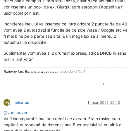
functionala complet si fara lotul Pizza, chiar daca anumite relatii
vor insemna un ocol, de ex. Giurgiu spre aeroport Otopeni va fi
usor ocolit prin est.
Inchiderea inelului va insemna ca intre oricare 2 puncte de pe A0
vom avea 2 autostrazi si functie de ce zice Waze / Google etc va
fi mai bine pe o parte sau alta. E un mega lux sa ai mereu 2
autostrazi la dispozitie!
Suplimentar vom avea si 2 drumuri express, adica DNCB in sens
orar si anti-orar.
Railway fan. But motorways have to be done first!
2
M
mike_us
11 mar. 2025, 20:40
Conectat
@
vancouver
Va fi incomparabil mai bun decât ce aveam. Era o rușine ca o
capitală europeană de dimensiunea Bucureștiului să nu aibă o
centură la nivel de autostradă.