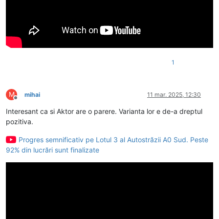
1
M
mihai
11 mar. 2025, 12:30
Deconectat
Interesant ca si Aktor are o parere. Varianta lor e de-a dreptul
pozitiva.
Progres semnificativ pe Lotul 3 al Autostrăzii A0 Sud. Peste
92% din lucrări sunt finalizate