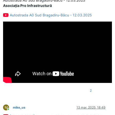
Autostrada A0 Sud Bragadiru-Bâcu - 12.03.2025
Asociația Pro Infrastructură
Autostrada A0 Sud Bragadiru-Bâcu - 12.03.2025
2
M
mike_us
13 mar. 2025, 18:49
Conectat