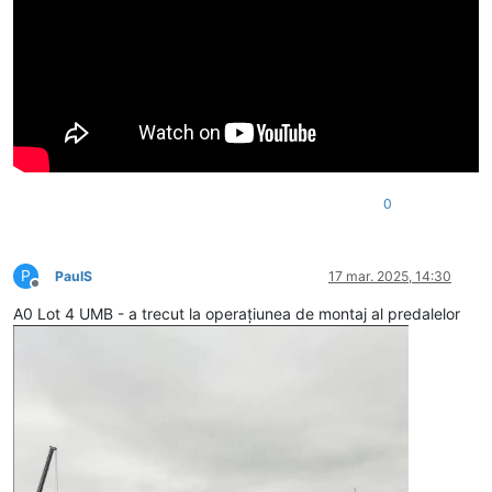
0
P
PaulS
17 mar. 2025, 14:30
Deconectat
A0 Lot 4 UMB - a trecut la operațiunea de montaj al predalelor