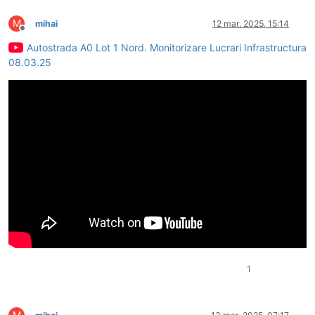
M
mihai
12 mar. 2025, 15:14
Deconectat
Autostrada A0 Lot 1 Nord. Monitorizare Lucrari Infrastructura
08.03.25
1
M