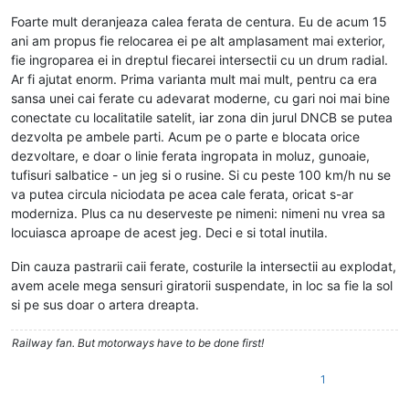
Foarte mult deranjeaza calea ferata de centura. Eu de acum 15
ani am propus fie relocarea ei pe alt amplasament mai exterior,
fie ingroparea ei in dreptul fiecarei intersectii cu un drum radial.
Ar fi ajutat enorm. Prima varianta mult mai mult, pentru ca era
sansa unei cai ferate cu adevarat moderne, cu gari noi mai bine
conectate cu localitatile satelit, iar zona din jurul DNCB se putea
dezvolta pe ambele parti. Acum pe o parte e blocata orice
dezvoltare, e doar o linie ferata ingropata in moluz, gunoaie,
tufisuri salbatice - un jeg si o rusine. Si cu peste 100 km/h nu se
va putea circula niciodata pe acea cale ferata, oricat s-ar
moderniza. Plus ca nu deserveste pe nimeni: nimeni nu vrea sa
locuiasca aproape de acest jeg. Deci e si total inutila.
Din cauza pastrarii caii ferate, costurile la intersectii au explodat,
avem acele mega sensuri giratorii suspendate, in loc sa fie la sol
si pe sus doar o artera dreapta.
Railway fan. But motorways have to be done first!
1