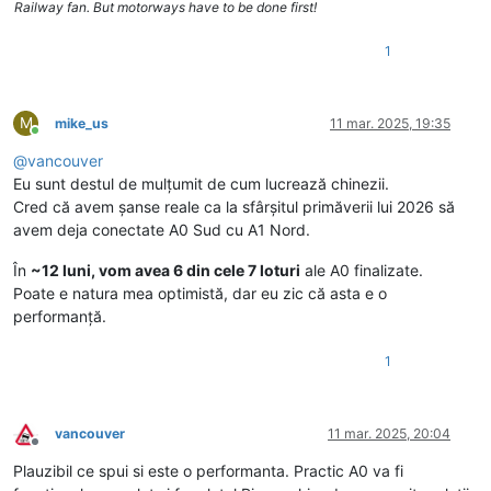
Railway fan. But motorways have to be done first!
1
M
mike_us
11 mar. 2025, 19:35
Conectat
@
vancouver
Eu sunt destul de mulțumit de cum lucrează chinezii.
Cred că avem șanse reale ca la sfârșitul primăverii lui 2026 să
avem deja conectate A0 Sud cu A1 Nord.
În
~12 luni, vom avea 6 din cele 7 loturi
ale A0 finalizate.
Poate e natura mea optimistă, dar eu zic că asta e o
performanță.
1
vancouver
11 mar. 2025, 20:04
Deconectat
Plauzibil ce spui si este o performanta. Practic A0 va fi