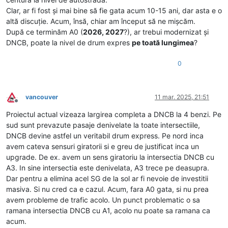
Clar, ar fi fost și mai bine să fie gata acum 10-15 ani, dar asta e o
altă discuție. Acum, însă, chiar am început să ne mișcăm.
După ce terminăm A0 (
2026, 2027
?), ar trebui modernizat și
DNCB, poate la nivel de drum expres
pe toată lungimea
?
0
vancouver
11 mar. 2025, 21:51
Deconectat
Proiectul actual vizeaza largirea completa a DNCB la 4 benzi. Pe
sud sunt prevazute pasaje denivelate la toate intersectiile,
DNCB devine astfel un veritabil drum express. Pe nord inca
avem cateva sensuri giratorii si e greu de justificat inca un
upgrade. De ex. avem un sens giratoriu la intersectia DNCB cu
A3. In sine intersectia este denivelata, A3 trece pe deasupra.
Dar pentru a elimina acel SG de la sol ar fi nevoie de investitii
masiva. Si nu cred ca e cazul. Acum, fara A0 gata, si nu prea
avem probleme de trafic acolo. Un punct problematic o sa
ramana intersectia DNCB cu A1, acolo nu poate sa ramana ca
acum.