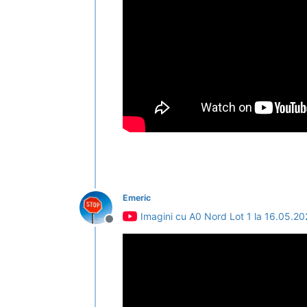
Emeric
Imagini cu A0 Nord Lot 1 la 16.05.2
Deconectat