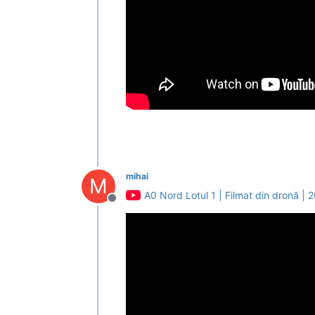
mihai
M
A0 Nord Lotul 1 | Filmat din dronă | 
Deconectat