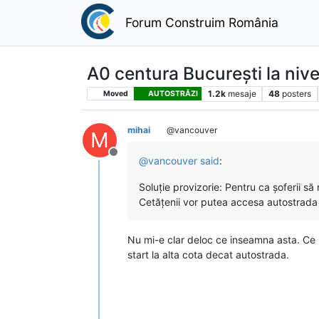
Forum Construim România
A0 centura București la niv
1.2k
mesaje
48
posters
Moved
AUTOSTRĂZI
mihai
@vancouver
M
Deconectat
@
vancouver
said
:
Soluție provizorie: Pentru ca șoferii s
Cetățenii vor putea accesa autostrada 
Nu mi-e clar deloc ce inseamna asta. Ce b
start la alta cota decat autostrada.