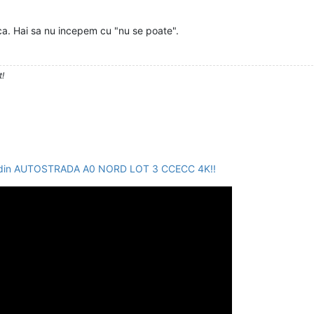
ica. Hai sa nu incepem cu "nu se poate".
t!
F din AUTOSTRADA A0 NORD LOT 3 CCECC 4K!!