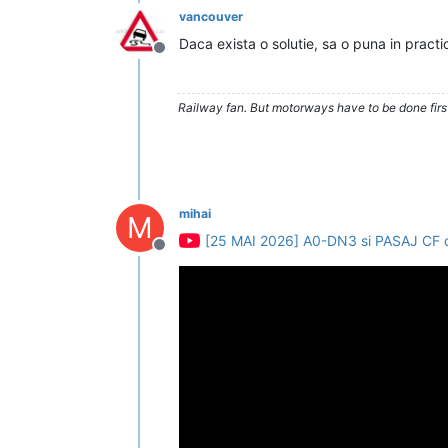
vancouver
Daca exista o solutie, sa o puna in pract
Deconectat
Railway fan. But motorways have to be done firs
mihai
M
[25 MAI 2026] A0-DN3 si PASAJ C
Deconectat