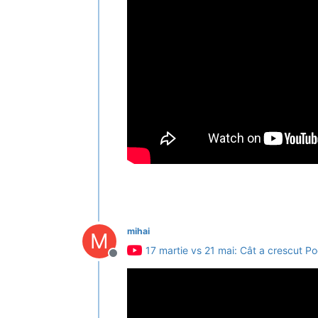
mihai
M
17 martie vs 21 mai: Cât a crescut Po
Deconectat