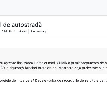
el de autostradă
256.3k
vizualizări
6
watching
ă nu aștepte finalizarea lucrărilor mari, CNAIR a primit propunerea de 
A0 în siguranță folosind bretelele de întoarcere deja proiectate sub 
retele de intoarcere? Daca e vorba de racordurile de servitute pentru