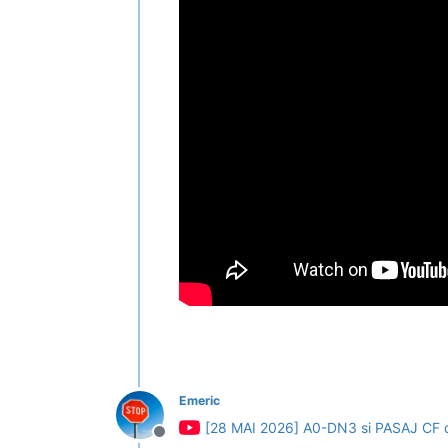
Emeric
[28 MAI 2026] A0-DN3 si PASAJ C
Deconectat