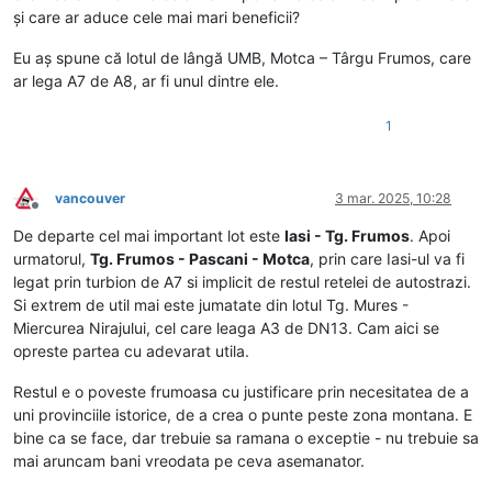
și care ar aduce cele mai mari beneficii?
Eu aș spune că lotul de lângă UMB, Motca – Târgu Frumos, care
ar lega A7 de A8, ar fi unul dintre ele.
1
vancouver
3 mar. 2025, 10:28
Deconectat
De departe cel mai important lot este
Iasi - Tg. Frumos
. Apoi
urmatorul,
Tg. Frumos - Pascani - Motca
, prin care Iasi-ul va fi
legat prin turbion de A7 si implicit de restul retelei de autostrazi.
Si extrem de util mai este jumatate din lotul Tg. Mures -
Miercurea Nirajului, cel care leaga A3 de DN13. Cam aici se
opreste partea cu adevarat utila.
Restul e o poveste frumoasa cu justificare prin necesitatea de a
uni provinciile istorice, de a crea o punte peste zona montana. E
bine ca se face, dar trebuie sa ramana o exceptie - nu trebuie sa
mai aruncam bani vreodata pe ceva asemanator.