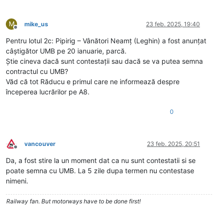
M
mike_us
23 feb. 2025, 19:40
Deconectat
Pentru lotul 2c: Pipirig – Vânători Neamț (Leghin) a fost anunțat
câștigător UMB pe 20 ianuarie, parcă.
Știe cineva dacă sunt contestații sau dacă se va putea semna
contractul cu UMB?
Văd că tot Răducu e primul care ne informează despre
începerea lucrărilor pe A8.
0
vancouver
23 feb. 2025, 20:51
Deconectat
Da, a fost stire la un moment dat ca nu sunt contestatii si se
poate semna cu UMB. La 5 zile dupa termen nu contestase
nimeni.
Railway fan. But motorways have to be done first!