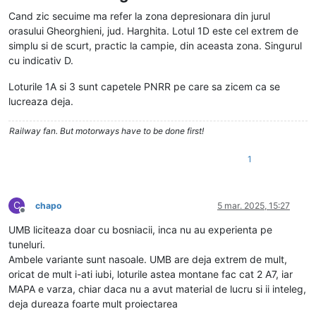
Cand zic secuime ma refer la zona depresionara din jurul
orasului Gheorghieni, jud. Harghita. Lotul 1D este cel extrem de
simplu si de scurt, practic la campie, din aceasta zona. Singurul
cu indicativ D.
Loturile 1A si 3 sunt capetele PNRR pe care sa zicem ca se
lucreaza deja.
Railway fan. But motorways have to be done first!
1
C
chapo
5 mar. 2025, 15:27
Deconectat
UMB liciteaza doar cu bosniacii, inca nu au experienta pe
tuneluri.
Ambele variante sunt nasoale. UMB are deja extrem de mult,
oricat de mult i-ati iubi, loturile astea montane fac cat 2 A7, iar
MAPA e varza, chiar daca nu a avut material de lucru si ii inteleg,
deja dureaza foarte mult proiectarea