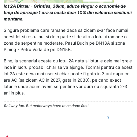
lot 2A Ditrau - Grinties, 38km, aduce singur o economie de
timp de aproape 1 ora si costa doar 10% din valoarea sectiunii
montane.
Singura problema care ramane daca sa zicem s-ar face numai
acest lot si restul nu: si de o parte si de alta a lotului ramane o
zona de serpentine moderate. Pasul Bucin pe DN13A si zona
Pipirig - Petru Voda de pe DN15B.
Bine, la scenariul acesta cu lotul 2A gata si loturile cele mai grele
inca in lucru probabil chiar se va ajunge. Tocmai pentru ca acest
lot 2A este ceva mai usor si chiar poate fi gata in 3 ani dupa ce
are AC (sa zicem AC in 2027, gata in 2030), pe cand exact
loturile unde acum avem serpentine vor dura cu siguranta 2-3
ani in plus.
Railway fan. But motorways have to be done first!
3