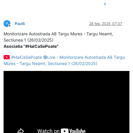
4
P
PaulS
28 feb. 2025, 07:37
Deconectat
Monitorizare Autostrada A8 Targu Mures - Targu Neamt,
Sectiunea 1 (26/02/2025)
Asociatia "#HaiCaSePoate"
#HaiCaSePoate 🔴Live - Monitorizare Autostrada A8 Targu
Mures - Targu Neamt, Sectiunea 1 (26/02/2025)