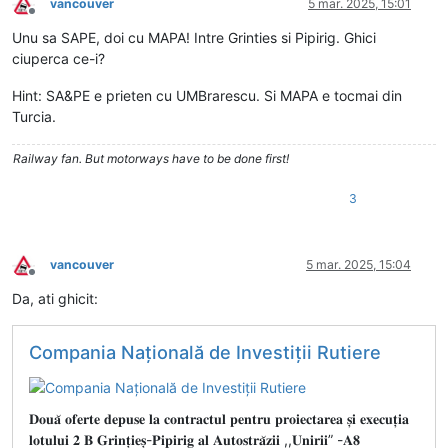
vancouver
5 mar. 2025, 15:01
Deconectat
Unu sa SAPE, doi cu MAPA! Intre Grinties si Pipirig. Ghici
ciuperca ce-i?
Hint: SA&PE e prieten cu UMBrarescu. Si MAPA e tocmai din
Turcia.
Railway fan. But motorways have to be done first!
3
vancouver
5 mar. 2025, 15:04
Deconectat
Da, ati ghicit:
Compania Națională de Investiții Rutiere
𝐃𝐨𝐮𝐚̆ 𝐨𝐟𝐞𝐫𝐭𝐞 𝐝𝐞𝐩𝐮𝐬𝐞 𝐥𝐚 𝐜𝐨𝐧𝐭𝐫𝐚𝐜𝐭𝐮𝐥 𝐩𝐞𝐧𝐭𝐫𝐮 𝐩𝐫𝐨𝐢𝐞𝐜𝐭𝐚𝐫𝐞𝐚 𝐬̦𝐢 𝐞𝐱𝐞𝐜𝐮𝐭̦𝐢𝐚
𝐥𝐨𝐭𝐮𝐥𝐮𝐢 𝟐 𝐁 𝐆𝐫𝐢𝐧𝐭̦𝐢𝐞𝐬̦-𝐏𝐢𝐩𝐢𝐫𝐢𝐠 𝐚𝐥 𝐀𝐮𝐭𝐨𝐬𝐭𝐫𝐚̆𝐳𝐢𝐢 ,,𝐔𝐧𝐢𝐫𝐢𝐢” -𝐀𝟖