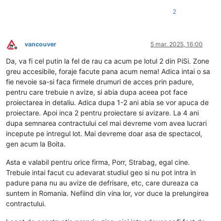
2
vancouver
5 mar. 2025, 16:00
Deconectat
Da, va fi cel putin la fel de rau ca acum pe lotul 2 din PiSi. Zone
greu accesibile, foraje facute pana acum nema! Adica intai o sa
fie nevoie sa-si faca firmele drumuri de acces prin padure,
pentru care trebuie n avize, si abia dupa aceea pot face
proiectarea in detaliu. Adica dupa 1-2 ani abia se vor apuca de
proiectare. Apoi inca 2 pentru proiectare si avizare. La 4 ani
dupa semnarea contractului cel mai devreme vom avea lucrari
incepute pe intregul lot. Mai devreme doar asa de spectacol,
gen acum la Boita.
Asta e valabil pentru orice firma, Porr, Strabag, egal cine.
Trebuie intai facut cu adevarat studiul geo si nu pot intra in
padure pana nu au avize de defrisare, etc, care dureaza ca
suntem in Romania. Nefiind din vina lor, vor duce la prelungirea
contractului.