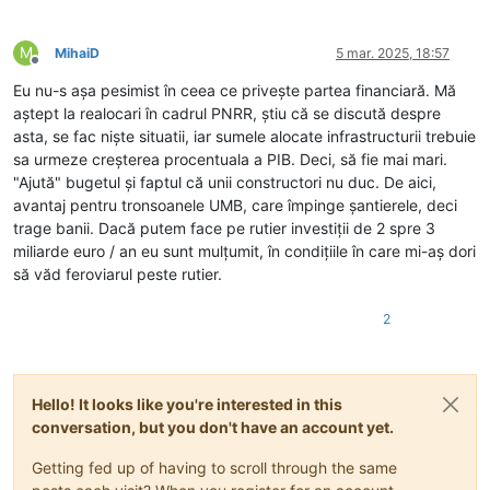
M
MihaiD
5 mar. 2025, 18:57
Deconectat
Eu nu-s așa pesimist în ceea ce privește partea financiară. Mă
aștept la realocari în cadrul PNRR, știu că se discută despre
asta, se fac niște situatii, iar sumele alocate infrastructurii trebuie
sa urmeze creșterea procentuala a PIB. Deci, să fie mai mari.
"Ajută" bugetul și faptul că unii constructori nu duc. De aici,
avantaj pentru tronsoanele UMB, care împinge șantierele, deci
trage banii. Dacă putem face pe rutier investiții de 2 spre 3
miliarde euro / an eu sunt mulțumit, în condițiile în care mi-aș dori
să văd feroviarul peste rutier.
2
Hello! It looks like you're interested in this
conversation, but you don't have an account yet.
Getting fed up of having to scroll through the same