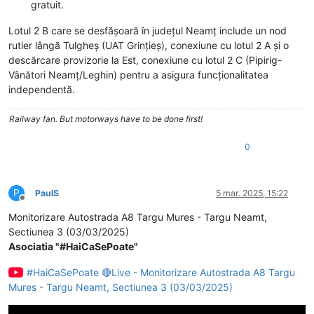
gratuit.
Lotul 2 B care se desfășoară în județul Neamț include un nod
rutier lângă Tulgheș (UAT Grințieș), conexiune cu lotul 2 A și o
descărcare provizorie la Est, conexiune cu lotul 2 C (Pipirig-
Vânători Neamț/Leghin) pentru a asigura funcționalitatea
independentă.
Railway fan. But motorways have to be done first!
0
P
PaulS
5 mar. 2025, 15:22
Deconectat
Monitorizare Autostrada A8 Targu Mures - Targu Neamt,
Sectiunea 3 (03/03/2025)
Asociatia "#HaiCaSePoate"
#HaiCaSePoate 🔴Live - Monitorizare Autostrada A8 Targu
Mures - Targu Neamt, Sectiunea 3 (03/03/2025)