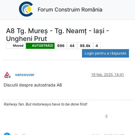
Forum Construim România
A8 Tg. Mureș - Tg. Neamț - Iași -
Ungheni Prut
696
44
98.8k
4
Moved
AUTOSTRĂZI
Login pentru a răspunde
vancouver
19 feb. 2025, 14:41
Deconectat
Discutii despre autostrada A8
Railway fan. But motorways have to be done first!
3