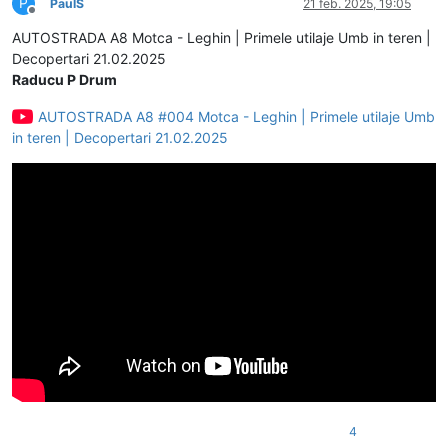
P
PaulS
21 feb. 2025, 19:05
Deconectat
AUTOSTRADA A8 Motca - Leghin | Primele utilaje Umb in teren |
Decopertari 21.02.2025
Raducu P Drum
AUTOSTRADA A8 #004 Motca - Leghin | Primele utilaje Umb
in teren | Decopertari 21.02.2025
4