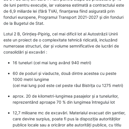
de luni pentru execuție, iar valoarea estimată a contractului este
de 6,9 miliarde lei (fără TVA), finanțarea fiind asigurată prin
fonduri europene, Programul Transport 2021-2027 și din fonduri
de la Bugetul de Stat.
Lotul 2 B, Grințieș-Pipirig, cel mai dificil lot al Autostrăzii Unirii
este un proiect de o complexitate tehnică ridicată, incluzând
numeroase structuri, dar și volume semnificative de lucrări de
consolidări și excavări :
16 tuneluri (cel mai lung având 940 metri)
60 de poduri și viaducte, două dintre acestea cu peste
1000 metri lungime
(cel mai lung pod este cel peste râul Bistrița cu 1275 metri)
aprox. 20 de kilometri-lungimea pasajelor și a tunelurilor,
reprezentând aproape 70 % din lungimea întregului lot
12,7 milioane mc de excavări. Materialul evacuat din șantier,
care devine surplus, poate fi pus la dispoziția autorităților
publice locale sau a oricăror alte autorități publice, cu titlu