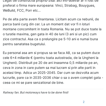
Legat de constructia propriu-zisa: aici intr-adevar ar fi fost de
preferat o firma mare europeana: Vinci, Strabag, Bouygues,
WeBuild, FCC, Porr etc...
Pe de alta parte avem finantarea. Licitam acum ca nebunii, de
parca banii curg din cer. La un moment dat vor fi n loturi
montane concomitent in toata Romania. Nu se pot duce toate la
o turatie maxima, gen gata in 40 de luni (3 ani si un pic) cum
zice contractul. Asa ca o prelungire pe 5-10 ani e numai buna
pentru sanatatea bugetului.
Eu personal asa am si propus sa se faca A8, ca sa putem duce
cele 6+4 miliarde € (pentru toata autostrada, de la Ungheni la
Ungheni). Distribuit pe 20 de ani inseamna 0,5 miliarde pe an,
ceva in zona in care putem sa mai lucram si prin alte parti in
acelasi timp. Adica un 2025-2045. Dar cum se dezvolta acum
lucrurile, pare ca in 2035-2036 chiar o sa o avem complet gata -
ceea ce mi se pare senzational de bine.
Railway fan. But motorways have to be done first!
2