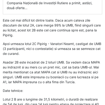
Compania Națională de Investiții Rutiere a primit, astăzi,
două oferte...
Este cel mai dificil lot dintre toate. Daca acum cateva zile
discutam de lotul 2A, care merge 99% la UMB, fiind singurii care
au licitat, acest lot 2B este cel care continua spre est, pana la
Pipirig.
Apoi urmeaza lotul 2C Pipirig - Vanatori Neamt, castigat de UMB
(3 participanti, nici o contestatie) si urmeaza sa se semneze cat
de curand.
Asadar 2B este incadrat de 2 loturi UMB. Sa vedem daca MAPA
au indraznit si au mers cu un pret mic, cat sa bata UMB-ul. Mai
merita mentionat ca atat MAPA cat si UMB nu au indraznic aici
singuri. UMB este impreuna cu bosniacii cu care lucreaza si pe
A1, iar MAPA impreuna cu o alta fima din Turcia.
Date tehnice:
Lotul 2 B are o lungime de 31,5 kilometri, o durată de realizare
de 54 de luni, din care 14 luni pentru etapa de proiectare și 40