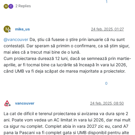
1
2 Replies
M
C
M
mike_us
24 feb. 2025, 01:27
Deconectat
@
vancouver
Da, știu că fusese o știre prin ianuarie că nu sunt
contestații. Dar speram să primim o confirmare, ca să știm sigur,
mai ales că a trecut mai bine de o lună.
Cum proiectarea durează 12 luni, dacă se semnează prin martie-
aprilie, ar fi tocmai bine ca lucrările să înceapă în vara lui 2026,
când UMB va fi deja scăpat de marea majoritate a proiectelor.
0
vancouver
24 feb. 2025, 08:50
Deconectat
La cat de dificil e terenul proiectarea si avizarea va dura spre 2
ani. Poate vom vedea un AC limitat in vara lui 2026, dar mai mult
ca sigur nu complet. Complet abia in vara 2027 zic eu, cand A7
pana la Pascani va fi complet gata si UMB disponibil pentru alte