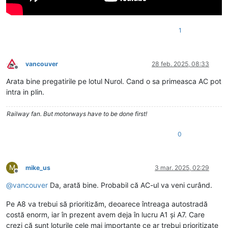
1
vancouver
28 feb. 2025, 08:33
Deconectat
Arata bine pregatirile pe lotul Nurol. Cand o sa primeasca AC pot
intra in plin.
Railway fan. But motorways have to be done first!
0
M
mike_us
3 mar. 2025, 02:29
Deconectat
@
vancouver
Da, arată bine. Probabil că AC-ul va veni curând.
Pe A8 va trebui să prioritizăm, deoarece întreaga autostradă
costă enorm, iar în prezent avem deja în lucru A1 și A7. Care
crezi că sunt loturile cele mai importante ce ar trebui prioritizate