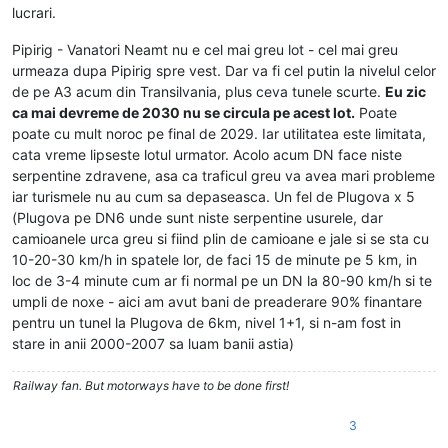
lucrari.
Pipirig - Vanatori Neamt nu e cel mai greu lot - cel mai greu
urmeaza dupa Pipirig spre vest. Dar va fi cel putin la nivelul celor
de pe A3 acum din Transilvania, plus ceva tunele scurte.
Eu zic
ca mai devreme de 2030 nu se circula pe acest lot.
Poate
poate cu mult noroc pe final de 2029. Iar utilitatea este limitata,
cata vreme lipseste lotul urmator. Acolo acum DN face niste
serpentine zdravene, asa ca traficul greu va avea mari probleme
iar turismele nu au cum sa depaseasca. Un fel de Plugova x 5
(Plugova pe DN6 unde sunt niste serpentine usurele, dar
camioanele urca greu si fiind plin de camioane e jale si se sta cu
10-20-30 km/h in spatele lor, de faci 15 de minute pe 5 km, in
loc de 3-4 minute cum ar fi normal pe un DN la 80-90 km/h si te
umpli de noxe - aici am avut bani de preaderare 90% finantare
pentru un tunel la Plugova de 6km, nivel 1+1, si n-am fost in
stare in anii 2000-2007 sa luam banii astia)
Railway fan. But motorways have to be done first!
3