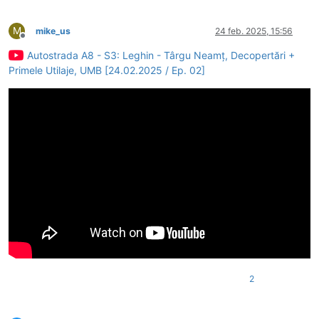
M
mike_us
24 feb. 2025, 15:56
Deconectat
Autostrada A8 - S3: Leghin - Târgu Neamț, Decopertări +
Primele Utilaje, UMB [24.02.2025 / Ep. 02]
2