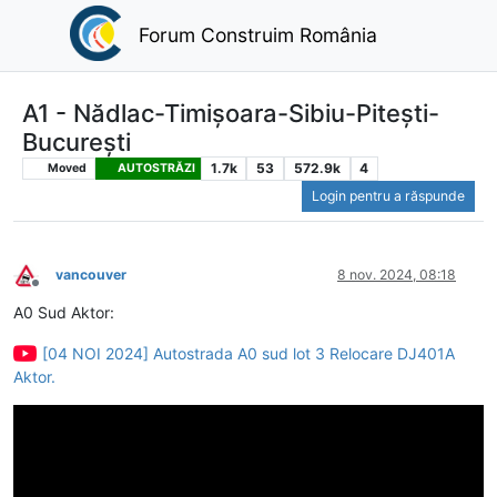
Forum Construim România
A1 - Nădlac-Timișoara-Sibiu-Pitești-
București
1.7k
53
572.9k
4
Moved
AUTOSTRĂZI
Login pentru a răspunde
vancouver
8 nov. 2024, 08:18
Deconectat
A0 Sud Aktor:
[04 NOI 2024] Autostrada A0 sud lot 3 Relocare DJ401A
Aktor.