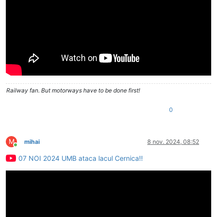
Railway fan. But motorways have to be done first!
0
M
mihai
8 nov. 2024, 08:52
Conectat
07 NOI 2024 UMB ataca lacul Cernica!!