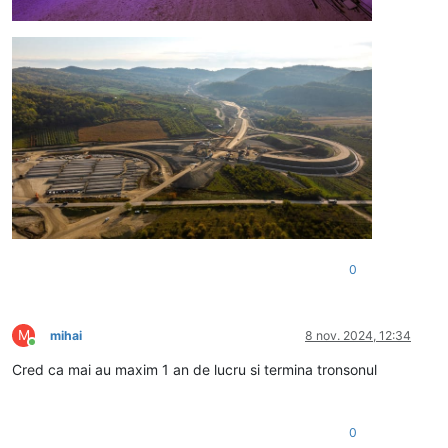
0
M
mihai
8 nov. 2024, 12:34
Conectat
Cred ca mai au maxim 1 an de lucru si termina tronsonul
0