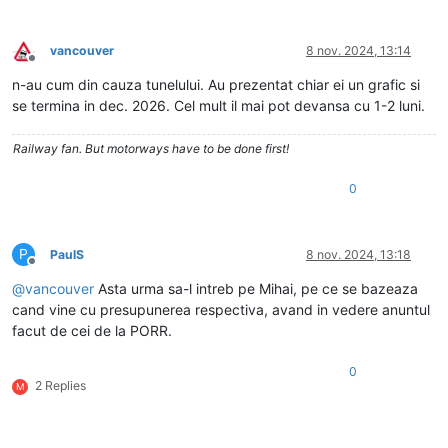
vancouver
8 nov. 2024, 13:14
Deconectat
n-au cum din cauza tunelului. Au prezentat chiar ei un grafic si
se termina in dec. 2026. Cel mult il mai pot devansa cu 1-2 luni.
Railway fan. But motorways have to be done first!
0
P
PaulS
8 nov. 2024, 13:18
Deconectat
@
vancouver
Asta urma sa-l intreb pe Mihai, pe ce se bazeaza
cand vine cu presupunerea respectiva, avand in vedere anuntul
facut de cei de la PORR.
0
2 Replies
M