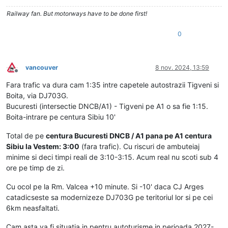
Railway fan. But motorways have to be done first!
0
vancouver
8 nov. 2024, 13:59
Deconectat
Fara trafic va dura cam 1:35 intre capetele autostrazii Tigveni si
Boita, via DJ703G.
Bucuresti (intersectie DNCB/A1) - Tigveni pe A1 o sa fie 1:15.
Boita-intrare pe centura Sibiu 10'
Total de pe
centura Bucuresti DNCB / A1 pana pe A1 centura
Sibiu la Vestem: 3:00
(fara trafic). Cu riscuri de ambuteiaj
minime si deci timpi reali de 3:10-3:15. Acum real nu scoti sub 4
ore pe timp de zi.
Cu ocol pe la Rm. Valcea +10 minute. Si -10' daca CJ Arges
catadicseste sa modernizeze DJ703G pe teritoriul lor si pe cei
6km neasfaltati.
Cam asta va fi situatia in pentru autoturisme in perioada 2027-