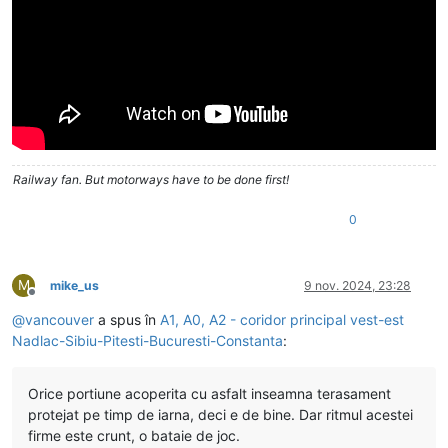
Railway fan. But motorways have to be done first!
0
M
mike_us
9 nov. 2024, 23:28
Deconectat
@
vancouver
a spus în
A1, A0, A2 - coridor principal vest-est
Nadlac-Sibiu-Pitesti-Bucuresti-Constanta
:
Orice portiune acoperita cu asfalt inseamna terasament
protejat pe timp de iarna, deci e de bine. Dar ritmul acestei
firme este crunt, o bataie de joc.