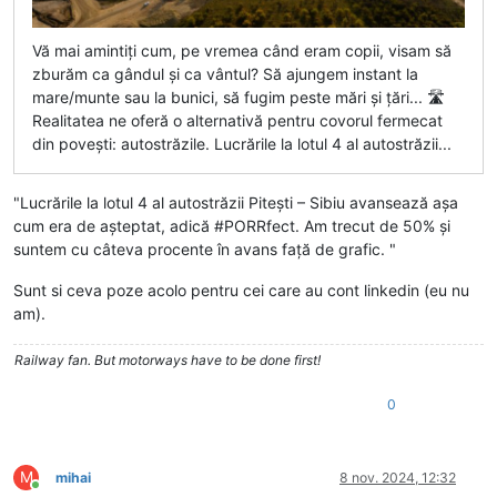
Vă mai amintiți cum, pe vremea când eram copii, visam să
zburăm ca gândul și ca vântul? Să ajungem instant la
mare/munte sau la bunici, să fugim peste mări și țări... 🛣️
Realitatea ne oferă o alternativă pentru covorul fermecat
din povești: autostrăzile. Lucrările la lotul 4 al autostrăzii...
"Lucrările la lotul 4 al autostrăzii Pitești – Sibiu avansează așa
cum era de așteptat, adică #PORRfect. Am trecut de 50% și
suntem cu câteva procente în avans față de grafic. "
Sunt si ceva poze acolo pentru cei care au cont linkedin (eu nu
am).
Railway fan. But motorways have to be done first!
0
M
mihai
8 nov. 2024, 12:32
Conectat