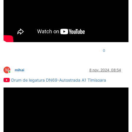
0
M
mihai
8 nov. 2024, 08:54
Conectat
Drum de legatura DN69-Autostrada A1 Timisoara