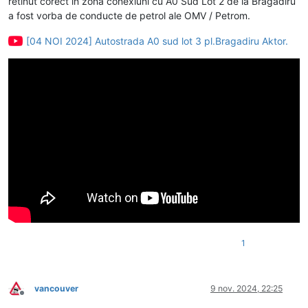
retinut corect in zona conexiuni cu A0 Sud Lot 2 de la Bragadiru
a fost vorba de conducte de petrol ale OMV / Petrom.
[04 NOI 2024] Autostrada A0 sud lot 3 pl.Bragadiru Aktor.
1
vancouver
9 nov. 2024, 22:25
Deconectat