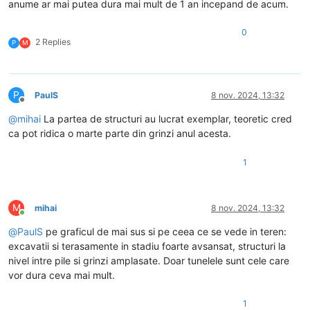
anume ar mai putea dura mai mult de 1 an incepand de acum.
0
2 Replies
P
M
P
PaulS
8 nov. 2024, 13:32
Deconectat
@
mihai
La partea de structuri au lucrat exemplar, teoretic cred
ca pot ridica o marte parte din grinzi anul acesta.
1
M
mihai
8 nov. 2024, 13:32
Conectat
@
PaulS
pe graficul de mai sus si pe ceea ce se vede in teren:
excavatii si terasamente in stadiu foarte avsansat, structuri la
nivel intre pile si grinzi amplasate. Doar tunelele sunt cele care
vor dura ceva mai mult.
1