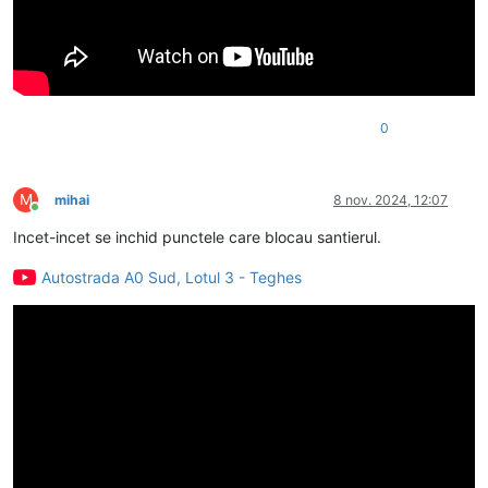
0
M
mihai
8 nov. 2024, 12:07
Conectat
Incet-incet se inchid punctele care blocau santierul.
Autostrada A0 Sud, Lotul 3 - Teghes