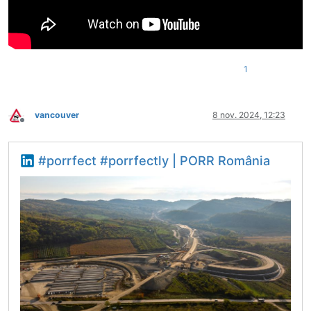
1
vancouver
8 nov. 2024, 12:23
Deconectat
#porrfect #porrfectly | PORR România