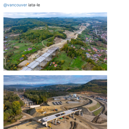
@
vancouver
iata-le