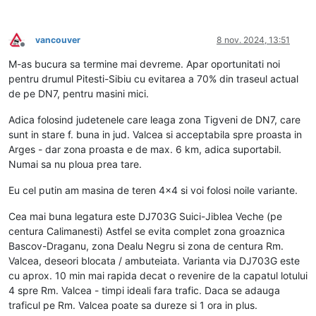
vancouver
8 nov. 2024, 13:51
Deconectat
M-as bucura sa termine mai devreme. Apar oportunitati noi
pentru drumul Pitesti-Sibiu cu evitarea a 70% din traseul actual
de pe DN7, pentru masini mici.
Adica folosind judetenele care leaga zona Tigveni de DN7, care
sunt in stare f. buna in jud. Valcea si acceptabila spre proasta in
Arges - dar zona proasta e de max. 6 km, adica suportabil.
Numai sa nu ploua prea tare.
Eu cel putin am masina de teren 4x4 si voi folosi noile variante.
Cea mai buna legatura este DJ703G Suici-Jiblea Veche (pe
centura Calimanesti) Astfel se evita complet zona groaznica
Bascov-Draganu, zona Dealu Negru si zona de centura Rm.
Valcea, deseori blocata / ambuteiata. Varianta via DJ703G este
cu aprox. 10 min mai rapida decat o revenire de la capatul lotului
4 spre Rm. Valcea - timpi ideali fara trafic. Daca se adauga
traficul pe Rm. Valcea poate sa dureze si 1 ora in plus.