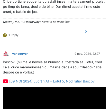
Orice portiune acoperita cu asfalt inseamna terasament protejat
pe timp de iarna, deci e de bine. Dar ritmul acestei firme este
crunt, o bataie de joc.
Railway fan. But motorways have to be done first!
0
1 Reply
M
vancouver
9 nov. 2024, 22:27
Deconectat
Bascov. (nu mai e nevoie sa numesc autostrada sau lotul, cred
ca si orice maramuresean cu masina daca-i spui "Bascov" stie
despre ce e vorba.)
[09 NOI 2024] Lucrări A1 – Lotul 5, Nod rutier Bascov