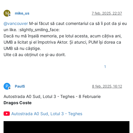
M
mike_us
7 feb. 2025, 22:37
Deconectat
@
vancouver
M-ai făcut să caut comentariul ca să îi pot da și eu
un like. :slightly_smiling_face:
Dacă nu mă înșală memoria, pe lotul acesta, acum câțiva ani,
UMB a licitat și el împotriva Aktor. Și atunci, PUM își dorea ca
UMB să nu câștige.
Uite că au obținut ce și-au dorit.
1
P
PaulS
8 feb. 2025, 16:12
Deconectat
Autostrada A0 Sud, Lotul 3 - Teghes - 8 Februarie
Dragos Coste
Autostrada A0 Sud, Lotul 3 - Teghes