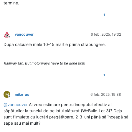
termine.
1
vancouver
6 feb. 2025, 19:32
Deconectat
Dupa calculele mele 10-15 martie prima strapungere.
Railway fan. But motorways have to be done first!
1
M
mike_us
6 feb. 2025, 19:38
Deconectat
@
vancouver
Ai vreo estimare pentru începutul efectiv al
săpăturilor la tunelul de pe lotul alăturat (WeBuild Lot 3)? Deja
sunt filmulețe cu lucrări pregătitoare. 2-3 luni până să înceapă să
sape sau mai mult?