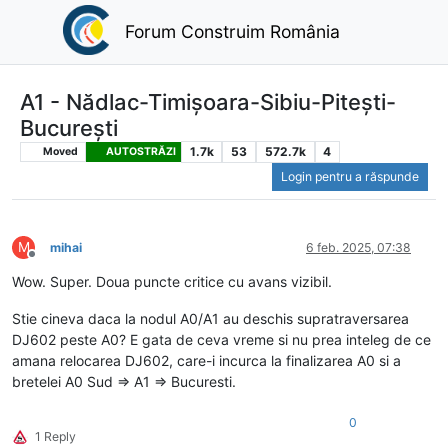
Forum Construim România
A1 - Nădlac-Timișoara-Sibiu-Pitești-
București
1.7k
53
572.7k
4
Moved
AUTOSTRĂZI
Login pentru a răspunde
M
mihai
6 feb. 2025, 07:38
Deconectat
Wow. Super. Doua puncte critice cu avans vizibil.
Stie cineva daca la nodul A0/A1 au deschis supratraversarea
DJ602 peste A0? E gata de ceva vreme si nu prea inteleg de ce
amana relocarea DJ602, care-i incurca la finalizarea A0 si a
bretelei A0 Sud => A1 => Bucuresti.
0
1 Reply