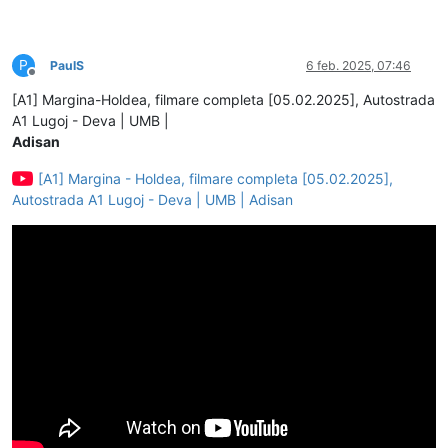
P
PaulS
6 feb. 2025, 07:46
Deconectat
[A1] Margina-Holdea, filmare completa [05.02.2025], Autostrada
A1 Lugoj - Deva | UMB |
Adisan
[A1] Margina - Holdea, filmare completa [05.02.2025],
Autostrada A1 Lugoj - Deva | UMB | Adisan