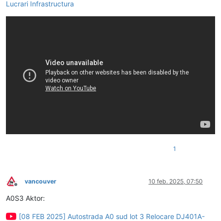
Lucrari Infrastructura
1
vancouver
10 feb. 2025, 07:50
Deconectat
A0S3 Aktor:
[08 FEB 2025] Autostrada A0 sud lot 3 Relocare DJ401A-