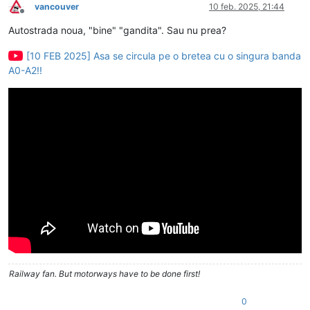
vancouver
10 feb. 2025, 21:44
Deconectat
Autostrada noua, "bine" "gandita". Sau nu prea?
[10 FEB 2025] Asa se circula pe o bretea cu o singura banda
A0-A2!!
Railway fan. But motorways have to be done first!
0