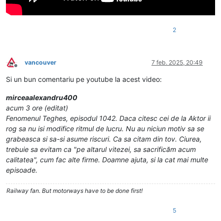
2
vancouver
7 feb. 2025, 20:49
Deconectat
Si un bun comentariu pe youtube la acest video:
mirceaalexandru400
acum 3 ore (editat)
Fenomenul Teghes, episodul 1042. Daca citesc cei de la Aktor ii
rog sa nu isi modifice ritmul de lucru. Nu au niciun motiv sa se
grabeasca si sa-si asume riscuri. Ca sa citam din tov. Ciurea,
trebuie sa evitam ca "pe altarul vitezei, sa sacrificăm acum
calitatea", cum fac alte firme. Doamne ajuta, si la cat mai multe
episoade.
Railway fan. But motorways have to be done first!
5