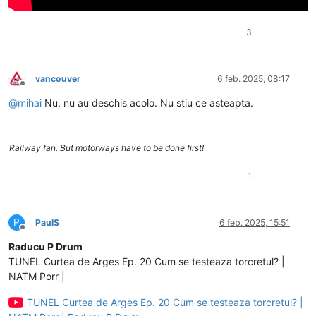
3
vancouver
6 feb. 2025, 08:17
Deconectat
@
mihai
Nu, nu au deschis acolo. Nu stiu ce asteapta.
Railway fan. But motorways have to be done first!
1
P
PaulS
6 feb. 2025, 15:51
Deconectat
Raducu P Drum
TUNEL Curtea de Arges Ep. 20 Cum se testeaza torcretul? |
NATM Porr |
TUNEL Curtea de Arges Ep. 20 Cum se testeaza torcretul? |