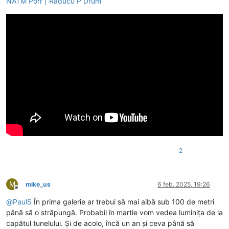
NATM Porr | Raducu P Drum
2
M
mike_us
6 feb. 2025, 19:26
Deconectat
@
PaulS
În prima galerie ar trebui să mai aibă sub 100 de metri
până să o străpungă. Probabil în martie vom vedea luminița de la
capătul tunelului. Și de acolo, încă un an și ceva până să