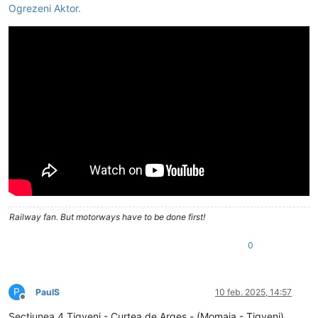
Ogrezeni Aktor.
Railway fan. But motorways have to be done first!
0
P
PaulS
10 feb. 2025, 14:57
Deconectat
Sectiunea 4 Tigveni - Curtea de Argeș - (Momaia - Tigveni)