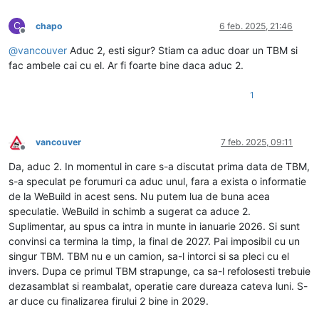
C
chapo
6 feb. 2025, 21:46
Deconectat
@
vancouver
Aduc 2, esti sigur? Stiam ca aduc doar un TBM si
fac ambele cai cu el. Ar fi foarte bine daca aduc 2.
1
vancouver
7 feb. 2025, 09:11
Deconectat
Da, aduc 2. In momentul in care s-a discutat prima data de TBM,
s-a speculat pe forumuri ca aduc unul, fara a exista o informatie
de la WeBuild in acest sens. Nu putem lua de buna acea
speculatie. WeBuild in schimb a sugerat ca aduce 2.
Suplimentar, au spus ca intra in munte in ianuarie 2026. Si sunt
convinsi ca termina la timp, la final de 2027. Pai imposibil cu un
singur TBM. TBM nu e un camion, sa-l intorci si sa pleci cu el
invers. Dupa ce primul TBM strapunge, ca sa-l refolosesti trebuie
dezasamblat si reambalat, operatie care dureaza cateva luni. S-
ar duce cu finalizarea firului 2 bine in 2029.