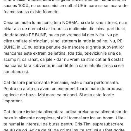
succes 100%, nu cunosc nici un colt al UE in care sa se moara de
foame sau sa existe foamete.
Ceea ce multa lume considera NORMAL si de la sine inteles, nu e
chiar asa de normal si ar trebui sa multumim din inima partidului,
de data asta PE BUNE, nu ca pe vremea lui nea Nicu. Nu pe
cifre umflate si minciuni, si noi stateam la ratie la pâine. Nu, PE
BUNE, in UE nu exista penurie de mancare si gratie subventiilor
mancarea este extrem de ieftina. (da stiu, televiziunile urla ca
scumpiri, ca rahat, ca jale - dar nu vrem sa stim cat ar fi costat
mancarea fara subventii, in conditiile in care lefurile cresc si ele
spectaculos).
Cat despre performanta Romaniei, este o mare performanta.
Pentru ca arata ca avem un excedent foarte mare de produse
agricole de baza. Mai mare ca oricand. Si asta este foarte
important.
Cat despre industria alimentara, adica prelucrarea alimentelor de
baza in alimente complexe, si aici tocmai are loc un boom. Uita-
te numai la interesul pe bursa pentru Cris-Tim: suprasubscriere
de 40 de ori. Adica de 40 de ori mai multe actiuni au fost dorite