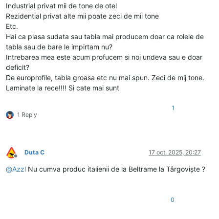
Industrial privat mii de tone de otel
Rezidential privat alte mii poate zeci de mii tone
Etc.
Hai ca plasa sudata sau tabla mai producem doar ca rolele de
tabla sau de bare le impirtam nu?
Intrebarea mea este acum profucem si noi undeva sau e doar
deficit?
De europrofile, tabla groasa etc nu mai spun. Zeci de mij tone.
Laminate la rece!!!! Si cate mai sunt
1
1 Reply
Duta C
17 oct. 2025, 20:27
Deconectat
@
Azzl
Nu cumva produc italienii de la Beltrame la Târgoviște ?
0