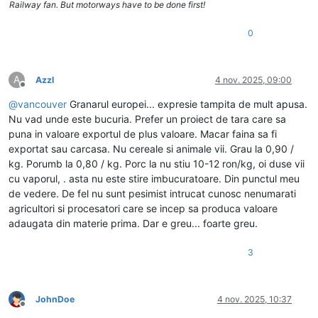
Railway fan. But motorways have to be done first!
0
A
Azzl
4 nov. 2025, 09:00
Deconectat
@
vancouver
Granarul europei... expresie tampita de mult apusa.
Nu vad unde este bucuria. Prefer un proiect de tara care sa
puna in valoare exportul de plus valoare. Macar faina sa fi
exportat sau carcasa. Nu cereale si animale vii. Grau la 0,90 /
kg. Porumb la 0,80 / kg. Porc la nu stiu 10-12 ron/kg, oi duse vii
cu vaporul, . asta nu este stire imbucuratoare. Din punctul meu
de vedere. De fel nu sunt pesimist intrucat cunosc nenumarati
agricultori si procesatori care se incep sa produca valoare
adaugata din materie prima. Dar e greu... foarte greu.
3
JohnDoe
4 nov. 2025, 10:37
Deconectat