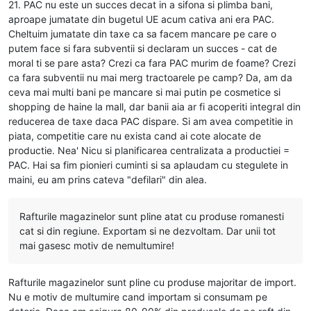
21. PAC nu este un succes decat in a sifona si plimba bani,
aproape jumatate din bugetul UE acum cativa ani era PAC.
Cheltuim jumatate din taxe ca sa facem mancare pe care o
putem face si fara subventii si declaram un succes - cat de
moral ti se pare asta? Crezi ca fara PAC murim de foame? Crezi
ca fara subventii nu mai merg tractoarele pe camp? Da, am da
ceva mai multi bani pe mancare si mai putin pe cosmetice si
shopping de haine la mall, dar banii aia ar fi acoperiti integral din
reducerea de taxe daca PAC dispare. Si am avea competitie in
piata, competitie care nu exista cand ai cote alocate de
productie. Nea' Nicu si planificarea centralizata a productiei =
PAC. Hai sa fim pionieri cuminti si sa aplaudam cu stegulete in
maini, eu am prins cateva "defilari" din alea.
Rafturile magazinelor sunt pline atat cu produse romanesti
cat si din regiune. Exportam si ne dezvoltam. Dar unii tot
mai gasesc motiv de nemultumire!
Rafturile magazinelor sunt pline cu produse majoritar de import.
Nu e motiv de multumire cand importam si consumam pe