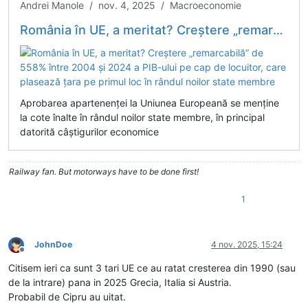
Andrei Manole / nov. 4, 2025 / Macroeconomie
România în UE, a meritat? Creștere „remarcabilă” de 558% între 2004 și 2024 a PIB-ului pe cap de locuitor, care plasează țara pe primul loc în rândul noilor state membre
Aprobarea apartenenței la Uniunea Europeană se menține
la cote înalte în rândul noilor state membre, în principal
datorită câștigurilor economice
Railway fan. But motorways have to be done first!
1
JohnDoe
4 nov. 2025, 15:24
Deconectat
Citisem ieri ca sunt 3 tari UE ce au ratat cresterea din 1990 (sau
de la intrare) pana in 2025 Grecia, Italia si Austria.
Probabil de Cipru au uitat.