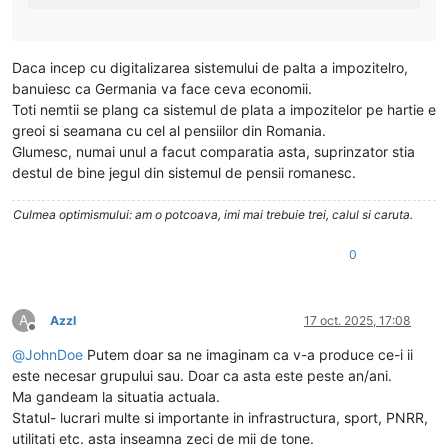
Daca incep cu digitalizarea sistemului de palta a impozitelro,
banuiesc ca Germania va face ceva economii.
Toti nemtii se plang ca sistemul de plata a impozitelor pe hartie e
greoi si seamana cu cel al pensiilor din Romania.
Glumesc, numai unul a facut comparatia asta, suprinzator stia
destul de bine jegul din sistemul de pensii romanesc.
Culmea optimismului: am o potcoava, imi mai trebuie trei, calul si caruta.
0
A
Azzl
17 oct. 2025, 17:08
Deconectat
@
JohnDoe
Putem doar sa ne imaginam ca v-a produce ce-i ii
este necesar grupului sau. Doar ca asta este peste an/ani.
Ma gandeam la situatia actuala.
Statul- lucrari multe si importante in infrastructura, sport, PNRR,
utilitati etc. asta inseamna zeci de mii de tone.