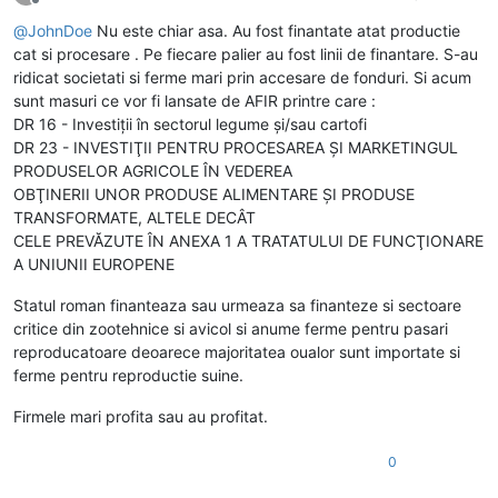
Deconectat
@
JohnDoe
Nu este chiar asa. Au fost finantate atat productie
cat si procesare . Pe fiecare palier au fost linii de finantare. S-au
ridicat societati si ferme mari prin accesare de fonduri. Si acum
sunt masuri ce vor fi lansate de AFIR printre care :
DR 16 - Investiții în sectorul legume și/sau cartofi
DR 23 - INVESTIŢII PENTRU PROCESAREA ŞI MARKETINGUL
PRODUSELOR AGRICOLE ÎN VEDEREA
OBŢINERII UNOR PRODUSE ALIMENTARE ŞI PRODUSE
TRANSFORMATE, ALTELE DECÂT
CELE PREVĂZUTE ÎN ANEXA 1 A TRATATULUI DE FUNCŢIONARE
A UNIUNII EUROPENE
Statul roman finanteaza sau urmeaza sa finanteze si sectoare
critice din zootehnice si avicol si anume ferme pentru pasari
reproducatoare deoarece majoritatea oualor sunt importate si
ferme pentru reproductie suine.
Firmele mari profita sau au profitat.
0