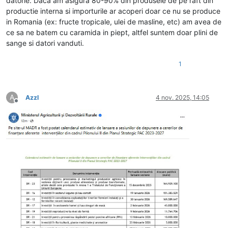
datorie. Daca am asigura 80-90% din produsele de pe raft din
productie interna si importurile ar acoperi doar ce nu se produce
in Romania (ex: fructe tropicale, ulei de masline, etc) am avea de
ce sa ne batem cu caramida in piept, altfel suntem doar plini de
sange si datori vanduti.
1
A
Azzl
4 nov. 2025, 14:05
Deconectat