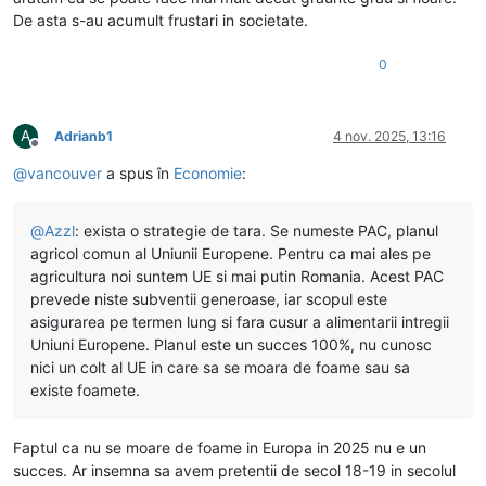
De asta s-au acumult frustari in societate.
0
A
Adrianb1
4 nov. 2025, 13:16
Deconectat
@
vancouver
a spus în
Economie
:
@
Azzl
: exista o strategie de tara. Se numeste PAC, planul
agricol comun al Uniunii Europene. Pentru ca mai ales pe
agricultura noi suntem UE si mai putin Romania. Acest PAC
prevede niste subventii generoase, iar scopul este
asigurarea pe termen lung si fara cusur a alimentarii intregii
Uniuni Europene. Planul este un succes 100%, nu cunosc
nici un colt al UE in care sa se moara de foame sau sa
existe foamete.
Faptul ca nu se moare de foame in Europa in 2025 nu e un
succes. Ar insemna sa avem pretentii de secol 18-19 in secolul