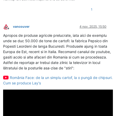
1
vancouver
4 nov. 2025, 15:50
Deconectat
Apropos de produse agricole prelucrate, iata aici de exemplu
unde se duc 50.000 de tone de cartofi: la fabrica Pepsico din
Popesti Leordeni de langa Bucuresti. Produsele ajung in toata
Europa de Est, recent si in Italia. Recomand canalul de youtube,
gasiti acolo si alte afaceri din Romania si cum se procedeaza.
Astfel de reportaje ar trebui date zilnic la televizor in locul
lătratului de la posturile asa-zise de "stiri":
România Face: de la un simplu cartof, la o pungă de chipsuri.
Cum se produce Lay's