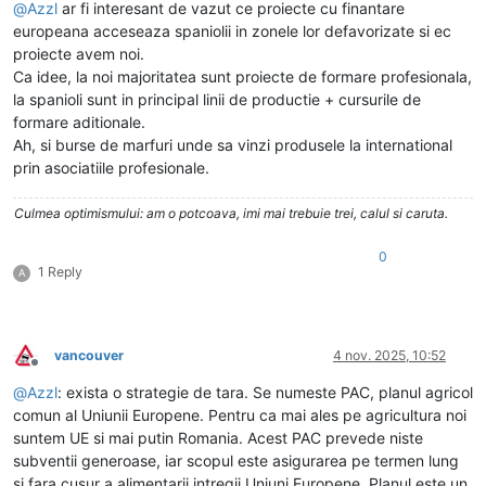
@
Azzl
ar fi interesant de vazut ce proiecte cu finantare
europeana acceseaza spaniolii in zonele lor defavorizate si ec
proiecte avem noi.
Ca idee, la noi majoritatea sunt proiecte de formare profesionala,
la spanioli sunt in principal linii de productie + cursurile de
formare aditionale.
Ah, si burse de marfuri unde sa vinzi produsele la international
prin asociatiile profesionale.
Culmea optimismului: am o potcoava, imi mai trebuie trei, calul si caruta.
0
1 Reply
A
vancouver
4 nov. 2025, 10:52
Deconectat
@
Azzl
: exista o strategie de tara. Se numeste PAC, planul agricol
comun al Uniunii Europene. Pentru ca mai ales pe agricultura noi
suntem UE si mai putin Romania. Acest PAC prevede niste
subventii generoase, iar scopul este asigurarea pe termen lung
si fara cusur a alimentarii intregii Uniuni Europene. Planul este un