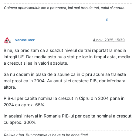
Culmea optimismului: am o potcoava, imi mai trebuie trei, calul si caruta.
0
vancouver
4 nov. 2025, 15:39
Deconectat
Bine, sa precizam ca a scazut nivelul de trai raportat la media
intregii UE. Dar media asta nu a stat pe loc in timpul asta, media
a crescut si ea in valori absolute.
Sa nu cadem in plasa de a spune ca in Cipru acum se traieste
mai prost ca in 2004. Au avut si ei crestere PIB, dar inferioara
altora.
PIB-ul per capita nominal a crescut in Cipru din 2004 pana in
2024 cu aprox. 65%.
In acelasi interval in Romania PIB-ul per capita nominal a crescut
cu aprox. 300%.
Railway fan. But motorways have to be done first!