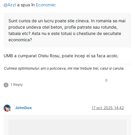
@
Azzl
a spus în
Economie
:
Sunt curios de un lucru poate stie cineva. In romania se mai
produce undeva otel beton, profie patrate sau rotunde,
tabala etc? Asta nu e este totusi o chestiune de secuitate
economica?
UMB a cumparat Otelu Rosu, poate incep ei sa faca acolo.
Culmea optimismului: am o potcoava, imi mai trebuie trei, calul si caruta.
0
1 Reply
A
JohnDoe
17 oct. 2025, 14:42
Deconectat