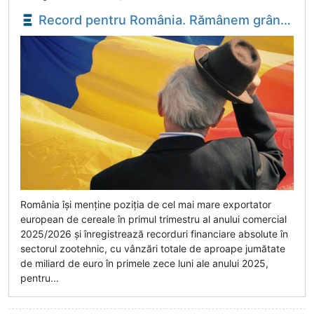
Record pentru România. Rămânem grânarul Europei - Suntem pe primul loc în UE la exporturile de cereale şi am spart recorduri la comerțul cu animale vii (date oficiale) - Economica.net
România îşi menţine poziţia de cel mai mare exportator
european de cereale în primul trimestru al anului comercial
2025/2026 şi înregistrează recorduri financiare absolute în
sectorul zootehnic, cu vânzări totale de aproape jumătate
de miliard de euro în primele zece luni ale anului 2025,
pentru...