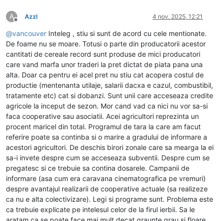
A
Azzl
4 nov. 2025, 12:21
Deconectat
@
vancouver
Inteleg , stiu si sunt de acord cu cele mentionate.
De foame nu se moare. Totusi o parte din producatorii acestor
cantitati de cereale record sunt produse de mici producatori
care vand marfa unor traderi la pret dictat de piata pana una
alta. Doar ca pentru ei acel pret nu stiu cat acopera costul de
productie (mentenanta utilaje, salarii dacxa e cazul, combustibil,
tratamente etc) cat si dobanzi. Sunt unii care acceseaza credite
agricole la inceput de sezon. Mor cand vad ca nici nu vor sa-si
faca cooperative sau asociatii. Acei agricultori reprezinta un
procent maricel din total. Programul de tara la care am facut
referire poate sa continba si o marire a gradului de informare a
acestori agricultori. De deschis birori zonale care sa mearga la ei
sa-i invete despre cum se acceseaza subventii. Despre cum se
pregatesc si ce trebuie sa contina dosarele. Campanii de
informare (asa cum era caravana cinematografica pe vremuri)
despre avantajul realizarii de cooperative actuale (sa realizeze
ca nu e alta colectivizare). Legi si programe sunt. Problema este
ca trebuie explicate pe intelesul celor de la firul ierbii. Sa le
aratam ca se poate face mai mult decat graunte grau si floare.