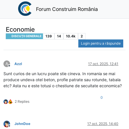
Forum Construim România
Economie
139
14
10.4k
2
DISCUȚII GENERALE
Login pentru a răspunde
A
Azzl
17 oct. 2025, 12:41
Deconectat
Sunt curios de un lucru poate stie cineva. In romania se mai
produce undeva otel beton, profie patrate sau rotunde, tabala
etc? Asta nu e este totusi o chestiune de secuitate economica?
0
2 Replies
JohnDoe
17 oct. 2025, 14:40
Deconectat