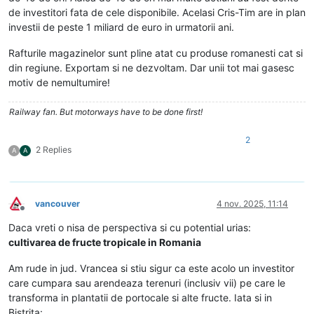
de investitori fata de cele disponibile. Acelasi Cris-Tim are in plan
investii de peste 1 miliard de euro in urmatorii ani.
Rafturile magazinelor sunt pline atat cu produse romanesti cat si
din regiune. Exportam si ne dezvoltam. Dar unii tot mai gasesc
motiv de nemultumire!
Railway fan. But motorways have to be done first!
2
2 Replies
A
A
vancouver
4 nov. 2025, 11:14
Deconectat
Daca vreti o nisa de perspectiva si cu potential urias:
cultivarea de fructe tropicale in Romania
Am rude in jud. Vrancea si stiu sigur ca este acolo un investitor
care cumpara sau arendeaza terenuri (inclusiv vii) pe care le
transforma in plantatii de portocale si alte fructe. Iata si in
Bistrita: