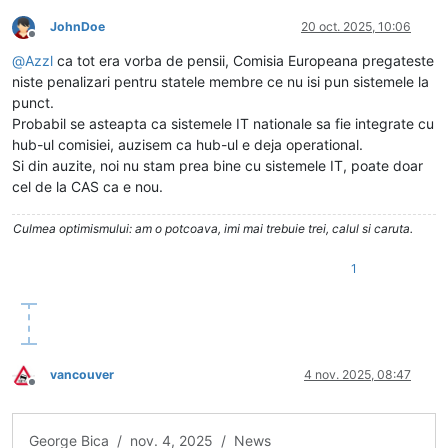
JohnDoe
20 oct. 2025, 10:06
Deconectat
@
Azzl
ca tot era vorba de pensii, Comisia Europeana pregateste
niste penalizari pentru statele membre ce nu isi pun sistemele la
punct.
Probabil se asteapta ca sistemele IT nationale sa fie integrate cu
hub-ul comisiei, auzisem ca hub-ul e deja operational.
Si din auzite, noi nu stam prea bine cu sistemele IT, poate doar
cel de la CAS ca e nou.
Culmea optimismului: am o potcoava, imi mai trebuie trei, calul si caruta.
1
vancouver
4 nov. 2025, 08:47
Deconectat
George Bica / nov. 4, 2025 / News