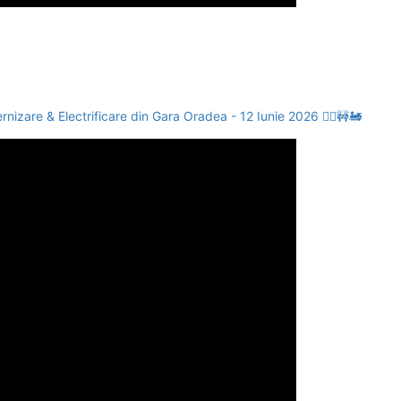
nizare & Electrificare din Gara Oradea - 12 Iunie 2026 👷‍♀️🚧🚂