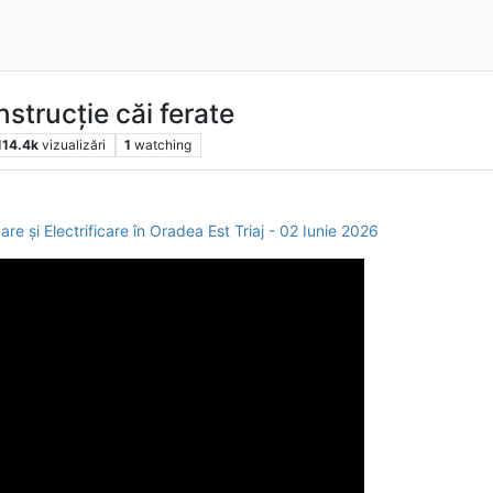
nstrucție căi ferate
114.4k
vizualizări
1
watching
zare și Electrificare în Oradea Est Triaj - 02 Iunie 2026