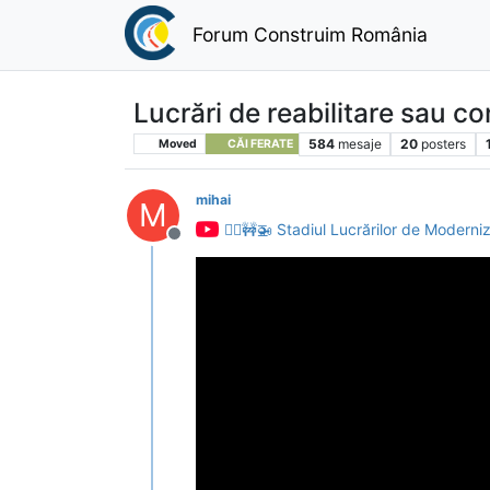
Forum Construim România
Lucrări de reabilitare sau co
584
mesaje
20
posters
Moved
CĂI FERATE
mihai
M
👷‍♂️🚧🚁 Stadiul Lucrărilor de Moderni
Deconectat