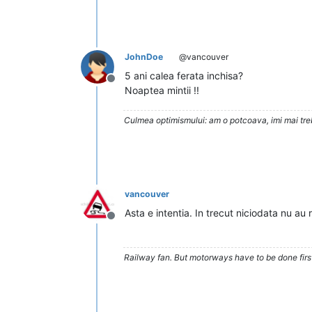
JohnDoe
@vancouver
5 ani calea ferata inchisa?
Deconectat
Noaptea mintii !!
Culmea optimismului: am o potcoava, imi mai trebu
vancouver
Asta e intentia. In trecut niciodata nu au
Deconectat
Railway fan. But motorways have to be done firs