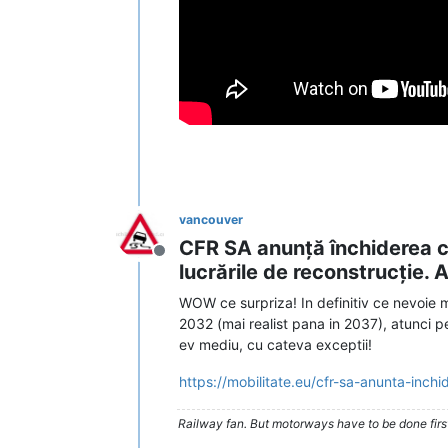
vancouver
CFR SA anunță închiderea c
Deconectat
lucrările de reconstrucție. A
WOW ce surpriza! In definitiv ce nevoie 
2032 (mai realist pana in 2037), atunci 
ev mediu, cu cateva exceptii!
https://mobilitate.eu/cfr-sa-anunta-inchi
Railway fan. But motorways have to be done firs