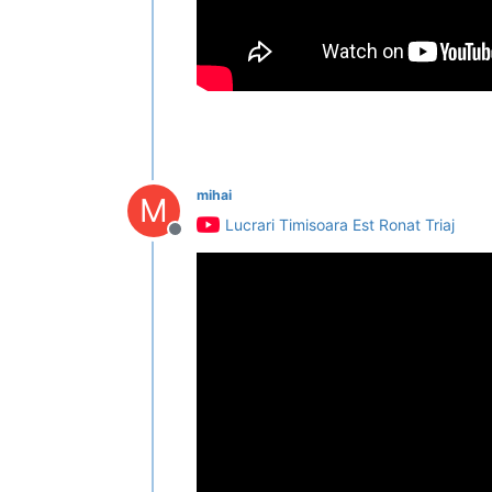
mihai
M
Lucrari Timisoara Est Ronat Triaj
Deconectat