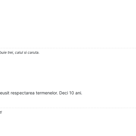
ie trei, calul si caruta.
 reusit respectarea termenelor. Deci 10 ani.
t!