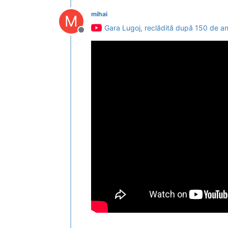
mihai
M
Gara Lugoj, reclădită după 150 de ani
Deconectat