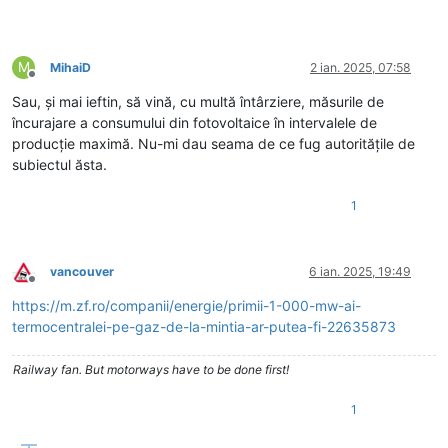
M
MihaiD
2 ian. 2025, 07:58
Deconectat
Sau, și mai ieftin, să vină, cu multă întârziere, măsurile de
încurajare a consumului din fotovoltaice în intervalele de
producție maximă. Nu-mi dau seama de ce fug autoritățile de
subiectul ăsta.
1
vancouver
6 ian. 2025, 19:49
Deconectat
https://m.zf.ro/companii/energie/primii-1-000-mw-ai-
termocentralei-pe-gaz-de-la-mintia-ar-putea-fi-22635873
Railway fan. But motorways have to be done first!
1