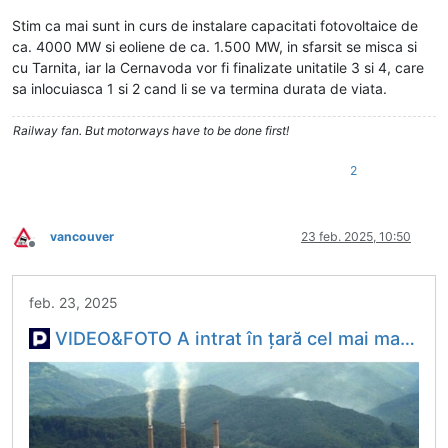
Stim ca mai sunt in curs de instalare capacitati fotovoltaice de
ca. 4000 MW si eoliene de ca. 1.500 MW, in sfarsit se misca si
cu Tarnita, iar la Cernavoda vor fi finalizate unitatile 3 si 4, care
sa inlocuiasca 1 si 2 cand li se va termina durata de viata.
Railway fan. But motorways have to be done first!
2
vancouver
23 feb. 2025, 10:50
Deconectat
feb. 23, 2025
VIDEO&FOTO A intrat în țară cel mai mare transport agabaritic care a rulat până acum pe rețeaua rutieră din România