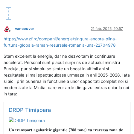
vancouver
21 feb. 2025, 20:57
Deconectat
https://www.zf.ro/companii/energie/singura-ancora-plina-
furtuna-globala-raman-resursele-romania-una-22704978
Stam excelent la energie, dar ne dezvoltam in continuare
accelerat. Personal sunt placut surprins de actualul ministru
Burduja, pur si simplu se simte un boost in ultimii ani si
rezultatele si mai spectaculoase urmeaza in anii 2025-2028. Iata
si aici, prin punerea in functiune a unor capacitati complet noi si
modernizate la Mintia, care vor arde din gazul extras chiar la noi
in tara:
DRDP Timişoara
𝐔𝐧 𝐭𝐫𝐚𝐧𝐬𝐩𝐨𝐫𝐭 𝐚𝐠𝐚𝐛𝐚𝐫𝐢𝐭𝐢𝐜 𝐠𝐢𝐠𝐚𝐧𝐭𝐢𝐜 (𝟕𝟖𝟖 𝐭𝐨𝐧𝐞) 𝐯𝐚 𝐭𝐫𝐚𝐯𝐞𝐫𝐬𝐚 𝐳𝐨𝐧𝐚 𝐝𝐞