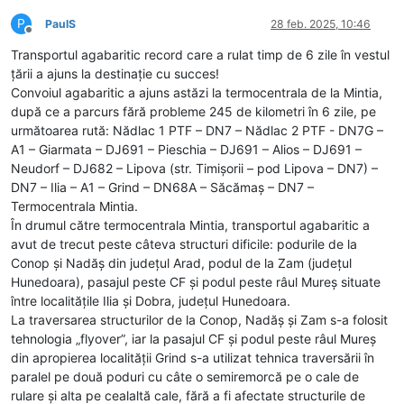
P
PaulS
28 feb. 2025, 10:46
Deconectat
Transportul agabaritic record care a rulat timp de 6 zile în vestul
țării a ajuns la destinație cu succes!
Convoiul agabaritic a ajuns astăzi la termocentrala de la Mintia,
după ce a parcurs fără probleme 245 de kilometri în 6 zile, pe
următoarea rută: Nădlac 1 PTF – DN7 – Nădlac 2 PTF - DN7G –
A1 – Giarmata – DJ691 – Pieschia – DJ691 – Alios – DJ691 –
Neudorf – DJ682 – Lipova (str. Timișorii – pod Lipova – DN7) –
DN7 – Ilia – A1 – Grind – DN68A – Săcămaș – DN7 –
Termocentrala Mintia.
În drumul către termocentrala Mintia, transportul agabaritic a
avut de trecut peste câteva structuri dificile: podurile de la
Conop și Nadăș din județul Arad, podul de la Zam (județul
Hunedoara), pasajul peste CF și podul peste râul Mureș situate
între localitățile Ilia și Dobra, județul Hunedoara.
La traversarea structurilor de la Conop, Nadăș și Zam s-a folosit
tehnologia „flyover”, iar la pasajul CF și podul peste râul Mureș
din apropierea localității Grind s-a utilizat tehnica traversării în
paralel pe două poduri cu câte o semiremorcă pe o cale de
rulare și alta pe cealaltă cale, fără a fi afectate structurile de