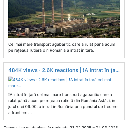
Cel mai mare transport agabaritic care a rulat până acum
pe rețeaua rutieră din România a intrat în țară.
484K views · 2.6K reactions | ❗️A intrat în țară cel mai mare...
❗️A intrat în țară cel mai mare transport agabaritic care a
rulat până acum pe rețeaua rutieră din România Astăzi, în
jurul orei 09:00, a intrat în România prin punctul de trecere
a frontierei...
Convoiul se va deplasa în perioada 23.02.2025 – 04.03.2025