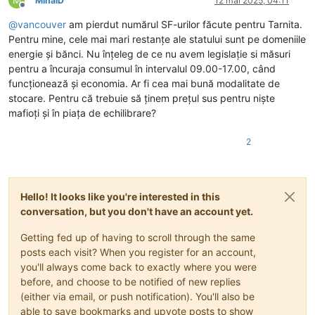
MihaiD
12 mai 2025, 04:11
Deconectat
@
vancouver
am pierdut numărul SF-urilor făcute pentru Tarnita.
Pentru mine, cele mai mari restanțe ale statului sunt pe domeniile
energie și bănci. Nu înțeleg de ce nu avem legislație si măsuri
pentru a încuraja consumul în intervalul 09.00-17.00, când
funcționează și economia. Ar fi cea mai bună modalitate de
stocare. Pentru că trebuie să ținem prețul sus pentru niște
mafioți și în piața de echilibrare?
2
Hello! It looks like you're interested in this
conversation, but you don't have an account yet.
Getting fed up of having to scroll through the same
posts each visit? When you register for an account,
you'll always come back to exactly where you were
before, and choose to be notified of new replies
(either via email, or push notification). You'll also be
able to save bookmarks and upvote posts to show