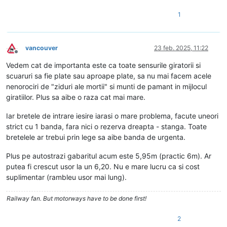
1
vancouver
23 feb. 2025, 11:22
Deconectat
Vedem cat de importanta este ca toate sensurile giratorii si
scuaruri sa fie plate sau aproape plate, sa nu mai facem acele
nenorociri de "ziduri ale mortii" si munti de pamant in mijlocul
giratiilor. Plus sa aibe o raza cat mai mare.
Iar bretele de intrare iesire iarasi o mare problema, facute uneori
strict cu 1 banda, fara nici o rezerva dreapta - stanga. Toate
bretelele ar trebui prin lege sa aibe banda de urgenta.
Plus pe autostrazi gabaritul acum este 5,95m (practic 6m). Ar
putea fi crescut usor la un 6,20. Nu e mare lucru ca si cost
suplimentar (rambleu usor mai lung).
Railway fan. But motorways have to be done first!
2