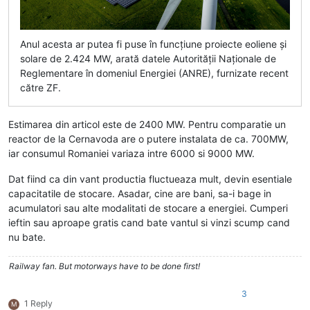
Anul acesta ar putea fi puse în funcţiune proiecte eoliene şi
solare de 2.424 MW, arată datele Autorităţii Naţionale de
Reglementare în domeniul Energiei (ANRE), furnizate recent
către ZF.
Estimarea din articol este de 2400 MW. Pentru comparatie un
reactor de la Cernavoda are o putere instalata de ca. 700MW,
iar consumul Romaniei variaza intre 6000 si 9000 MW.
Dat fiind ca din vant productia fluctueaza mult, devin esentiale
capacitatile de stocare. Asadar, cine are bani, sa-i bage in
acumulatori sau alte modalitati de stocare a energiei. Cumperi
ieftin sau aproape gratis cand bate vantul si vinzi scump cand
nu bate.
Railway fan. But motorways have to be done first!
3
1 Reply
M