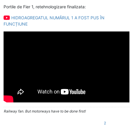
Deconectat
Portile de Fier 1, retehnologizare finalizata:
HIDROAGREGATUL NUMĂRUL 1 A FOST PUS ÎN
FUNCȚIUNE
Railway fan. But motorways have to be done first!
2