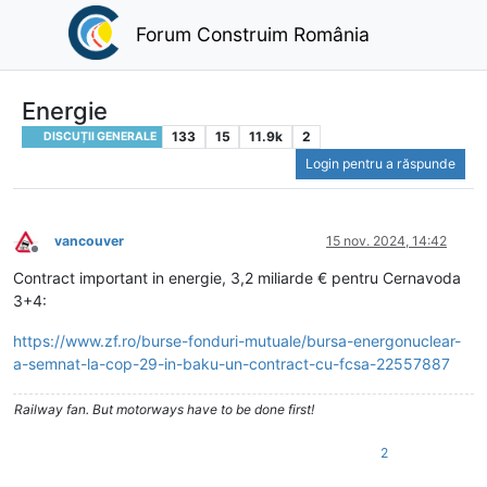
Forum Construim România
Energie
133
15
11.9k
2
DISCUȚII GENERALE
Login pentru a răspunde
vancouver
15 nov. 2024, 14:42
Deconectat
Contract important in energie, 3,2 miliarde € pentru Cernavoda
3+4:
https://www.zf.ro/burse-fonduri-mutuale/bursa-energonuclear-
a-semnat-la-cop-29-in-baku-un-contract-cu-fcsa-22557887
Railway fan. But motorways have to be done first!
2