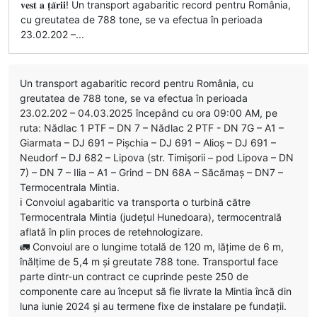
𝐯𝐞𝐬𝐭 𝐚 𝐭̦𝐚̆𝐫𝐢𝐢! Un transport agabaritic record pentru România,
cu greutatea de 788 tone, se va efectua în perioada
23.02.202 –...
Un transport agabaritic record pentru România, cu
greutatea de 788 tone, se va efectua în perioada
23.02.202 – 04.03.2025 începând cu ora 09:00 AM, pe
ruta: Nădlac 1 PTF – DN 7 – Nădlac 2 PTF - DN 7G – A1 –
Giarmata – DJ 691 – Pișchia – DJ 691 – Alioș – DJ 691 –
Neudorf – DJ 682 – Lipova (str. Timișorii – pod Lipova – DN
7) – DN 7 – Ilia – A1 – Grind – DN 68A – Săcămaș – DN7 –
Termocentrala Mintia.
ℹ️ Convoiul agabaritic va transporta o turbină către
Termocentrala Mintia (județul Hunedoara), termocentrală
aflată în plin proces de retehnologizare.
🚛 Convoiul are o lungime totală de 120 m, lățime de 6 m,
înălțime de 5,4 m și greutate 788 tone. Transportul face
parte dintr-un contract ce cuprinde peste 250 de
componente care au început să fie livrate la Mintia încă din
luna iunie 2024 și au termene fixe de instalare pe fundații.