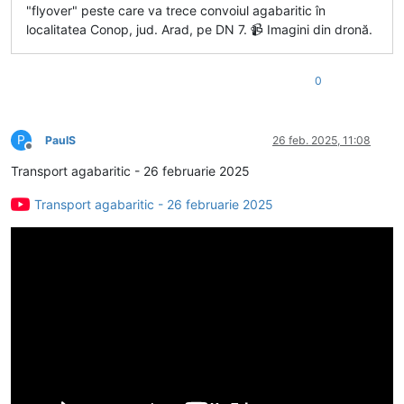
"flyover" peste care va trece convoiul agabaritic în
localitatea Conop, jud. Arad, pe DN 7. 📹 Imagini din dronă.
0
P
PaulS
26 feb. 2025, 11:08
Deconectat
Transport agabaritic - 26 februarie 2025
Transport agabaritic - 26 februarie 2025