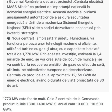
ℹ️ Guvernul României a declarat proiectul „Centrala electrică
MASS Mintia” ca proiect de importanță națională în
domeniul energiei electrice. Această decizie subliniază
angajamentul autorităților de a asigura securitatea
energetică a țării, de a moderniza Sistemul Energetic
Național (SEN) și de a sprijini dezvoltarea economică prin
investiții strategice.
🟠 Noua centrală, amplasată în județul Hunedoara, va
funcționa pe baza unor tehnologii moderne și eficiente,
utilizând turbine cu gaz și abur, cu o capacitate instalată
totală de 1,770 MW. Prin această investiție, estimată la 1,4
miliarde de euro, se vor crea sute de locuri de muncă și se
va contribui la reducerea emisiilor de gaze cu efect de seră,
aliniindu-ne obiectivelor europene de decarbonizare.
Centrala va produce anual aproximativ 12,159 GWh de
energie electrică, având o durată de viață proiectată de 30
de ani.
1770 MW este foarte mult. Cele 2 centrale de la Cernavoda
produc in linie 1300-1400 MW. Si anual cam 10.000 - 10.500
GWh.