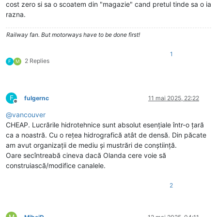
cost zero si sa o scoatem din "magazie" cand pretul tinde sa o ia
razna.
Railway fan. But motorways have to be done first!
1
2 Replies
F
M
F
fulgernc
11 mai 2025, 22:22
Deconectat
@
vancouver
CHEAP. Lucrările hidrotehnice sunt absolut esențiale într-o țară
ca a noastră. Cu o rețea hidrografică atât de densă. Din păcate
am avut organizații de mediu și mustrări de conștiință.
Oare secîntreabă cineva dacă Olanda cere voie să
construiască/modifice canalele.
2
M