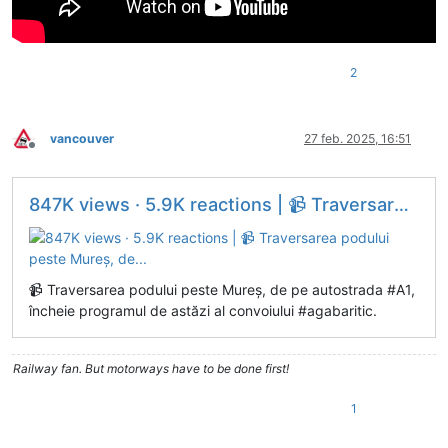
2
vancouver
27 feb. 2025, 16:51
Deconectat
847K views · 5.9K reactions | 📹 Traversarea podului peste Mureș, de...
📹 Traversarea podului peste Mureș, de pe autostrada #A1,
încheie programul de astăzi al convoiului #agabaritic.
Railway fan. But motorways have to be done first!
1