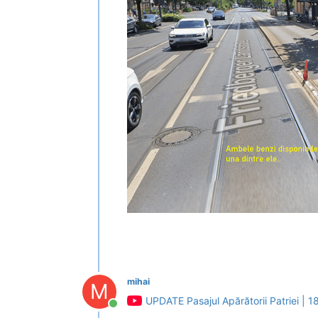
mihai
M
UPDATE Pasajul Apărătorii Patriei | 
Conectat