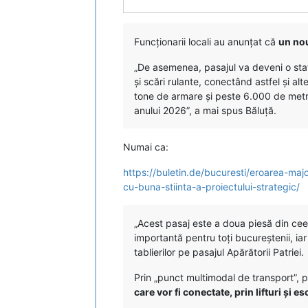
Funcționarii locali au anunțat că
un nou
„De asemenea, pasajul va deveni o stație
și scări rulante, conectând astfel și alt
tone de armare și peste 6.000 de metri c
anului 2026”, a mai spus Băluţă.
Numai ca:
https://buletin.de/bucuresti/eroarea-maj
cu-buna-stiinta-a-proiectului-strategic/
„Acest pasaj este a doua piesă din cee
importantă pentru toți bucureștenii, ia
tablierilor pe pasajul Apărătorii Patriei.
Prin „punct multimodal de transport”, p
care vor fi conectate, prin lifturi și e