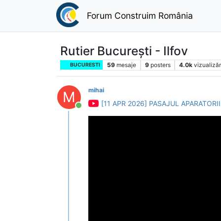
Forum Construim România
Rutier București - Ilfov
59
mesaje
9
posters
4.0k
vizualizăr
BUCURESTI
mihai
M
[11 APR 2026] PASAJUL APARATORII 
Conectat