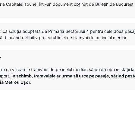
ria Capitalei spune, într-un document obținut de Buletin de București,
i că soluția adoptată de Primăria Sectorului 4 pentru cele două pasaj
ă, blocând definitiv proiectul liniei de tramvai de pe inelul median.
4
 ca viitoarele tramvaie de pe inelul median să poată opri în stații la 
nsport.
În schimb, tramvaiele ar urma să urce pe pasaje, sărind pest
ția Metrou Ușor.