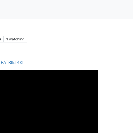
i
1
watching
PATRIEI 4K!!