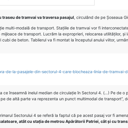
 traseu de tramvai va traversa pasajul
, circulând de pe Șoseaua Giu
 multi-modală de transport. Stațiile de tramvai vor fi interconectate c
e mijloace de transport. Lucrăm la exproprieri, relocarea utilităților, și
ubi de beton. Tablierul va fi montat la începutul anului viitor, urmând 
ora-de-la-pasajele-din-sectorul-4-care-blocheaza-linia-de-tramvai-
a ce înseamnă inelul median de circulație în Sectorul 4. (…) Pe de o 
r pe de altă parte va reprezenta un punct multimodal de transport”, d
rimarul Sectorului 4 se referă la faptul că pe acest pasaj vor fi amen
scalatoare, atât cu stația de metrou Apărătorii Patriei, cât și cu tran