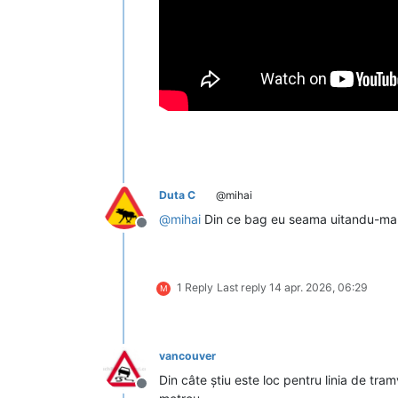
Duta C
@mihai
@
mihai
Din ce bag eu seama uitandu-ma la 
Deconectat
1 Reply
Last reply
14 apr. 2026, 06:29
M
vancouver
Din câte știu este loc pentru linia de tram
Deconectat