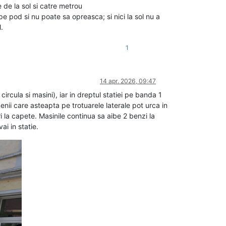
 de la sol si catre metrou
e pod si nu poate sa opreasca; si nici la sol nu a
.
1
14 apr. 2026, 09:47
rcula si masini), iar in dreptul statiei pe banda 1
ii care asteapta pe trotuarele laterale pot urca in
uri la capete. Masinile continua sa aibe 2 benzi la
i in statie.