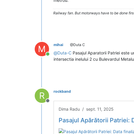
metrou.
Railway fan. But motorways have to be done firs
mihai
@Duta C
M
@
Duta-C
Pasajul Aparatorii Patriei este un
Conectat
intersectia inelului 2 cu Bulevardul Metalu
rockband
R
Deconectat
Dima Radu / sept. 11, 2025
Pasajul Apărătorii Patriei: D