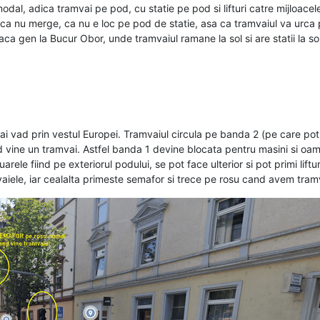
dal, adica tramvai pe pod, cu statie pe pod si lifturi catre mijloacele
 ca nu merge, ca nu e loc pe pod de statie, asa ca tramvaiul va urca p
aca gen la Bucur Obor, unde tramvaiul ramane la sol si are statii la sol
i vad prin vestul Europei. Tramvaiul circula pe banda 2 (pe care pot ci
vine un tramvai. Astfel banda 1 devine blocata pentru masini si oamen
arele fiind pe exteriorul podului, se pot face ulterior si pot primi lift
aiele, iar cealalta primeste semafor si trece pe rosu cand avem tramva