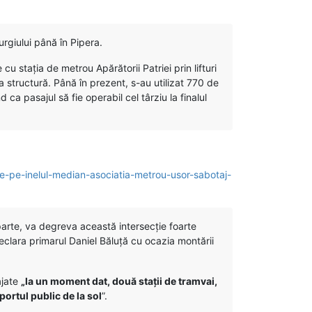
rgiului până în Pipera.
u stația de metrou Apărătorii Patriei prin lifturi
 la structură. Până în prezent, s-au utilizat 770 de
ca pasajul să fie operabil cel târziu la finalul
de-pe-inelul-median-asociatia-metrou-usor-sabotaj-
parte, va degreva această intersecție foarte
eclara primarul Daniel Băluță cu ocazia montării
ajate
„la un moment dat, două stații de tramvai,
sportul public de la sol
”.