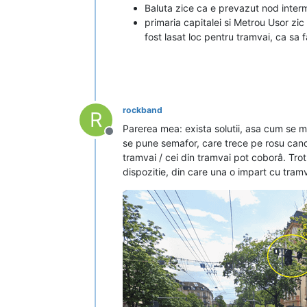
Baluta zice ca e prevazut nod intermo
primaria capitalei si Metrou Usor zic
fost lasat loc pentru tramvai, ca sa f
rockband
R
Parerea mea: exista solutii, asa cum se ma
Deconectat
se pune semafor, care trece pe rosu cand 
tramvai / cei din tramvai pot coborâ. Trotu
dispozitie, din care una o impart cu tramv