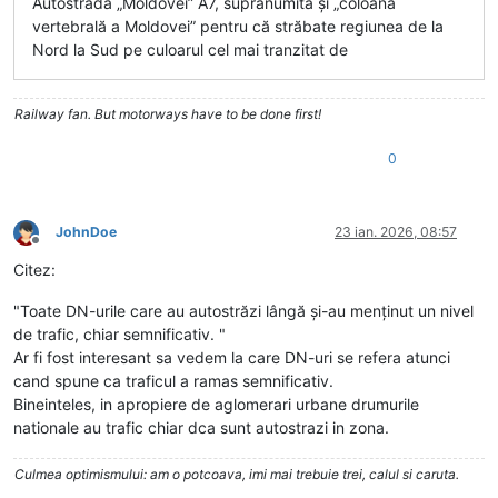
Autostrada „Moldovei” A7, supranumită și „coloana
vertebrală a Moldovei” pentru că străbate regiunea de la
Nord la Sud pe culoarul cel mai tranzitat de
Railway fan. But motorways have to be done first!
0
JohnDoe
23 ian. 2026, 08:57
Deconectat
Citez:
"Toate DN-urile care au autostrăzi lângă și-au menținut un nivel
de trafic, chiar semnificativ. "
Ar fi fost interesant sa vedem la care DN-uri se refera atunci
cand spune ca traficul a ramas semnificativ.
Bineinteles, in apropiere de aglomerari urbane drumurile
nationale au trafic chiar dca sunt autostrazi in zona.
Culmea optimismului: am o potcoava, imi mai trebuie trei, calul si caruta.