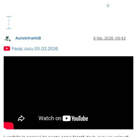
0
AutoInfraHUB
6 feb. 2026, 06:42
Deconectat
Pasaj Jucu 05.02.2026