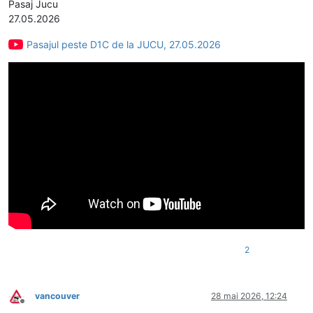
Pasaj Jucu
27.05.2026
Pasajul peste D1C de la JUCU, 27.05.2026
2
vancouver
28 mai 2026, 12:24
Deconectat