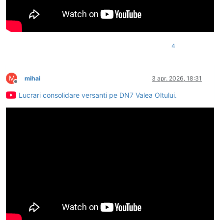
4
M
mihai
3 apr. 2026, 18:31
Deconectat
Lucrari consolidare versanti pe DN7 Valea Oltului.