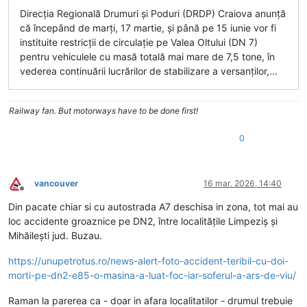
Direcţia Regională Drumuri şi Poduri (DRDP) Craiova anunţă
că începând de marţi, 17 martie, şi până pe 15 iunie vor fi
instituite restricţii de circulaţie pe Valea Oltului (DN 7)
pentru vehiculele cu masă totală mai mare de 7,5 tone, în
vederea continuării lucrărilor de stabilizare a versanţilor,...
Railway fan. But motorways have to be done first!
0
vancouver
16 mar. 2026, 14:40
Deconectat
Din pacate chiar si cu autostrada A7 deschisa in zona, tot mai au
loc accidente groaznice pe DN2, între localitățile Limpeziș și
Mihăilești jud. Buzau.
https://unupetrotus.ro/news-alert-foto-accident-teribil-cu-doi-
morti-pe-dn2-e85-o-masina-a-luat-foc-iar-soferul-a-ars-de-viu/
Raman la parerea ca - doar in afara localitatilor - drumul trebuie