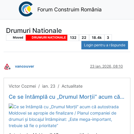
Forum Construim România
Drumuri Nationale
132
22
18.4k
3
Moved
DRUMURI NAȚIONALE
Login pentru a răspunde
vancouver
23 ian. 2026, 08:10
Deconectat
Victor Cozmei / ian. 23 / Actualitate
Ce se întâmplă cu „Drumul Morții” acum că autostrada Moldovei se apropie de finalizare / Planul companiei de drumuri și blocajul întâmpinat: „Este mega-important, trebuie să fie o prioritate”