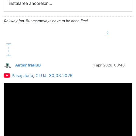
instalarea ancorelor....
Railway fan. But motorways have to be done first!
2
AutoInfraHUB
1 apr. 2026, 03:46
Deconectat
Pasaj Jucu, CLUJ, 30.03.2026