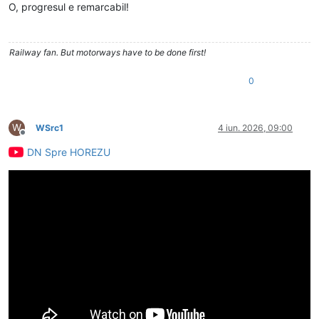
O, progresul e remarcabil!
Railway fan. But motorways have to be done first!
0
W
WSrc1
4 iun. 2026, 09:00
Deconectat
DN Spre HOREZU