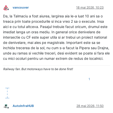
vancouver
18 mai 2026, 10:23
Deconectat
Da, la Talmaciu a fost aiurea, largirea aia le-a luat 10 ani sa o
treaca prin toate procedurile si inca vreo 2 sa o execute. Insa
aici e cu totul altceva. Pasajul trebuie facut oricum, drumul este
imediat langa un oras mediu. In general orice denivelare de
intersectie cu CF este super utila si ar trebui un proiect national
de denivelare, mai ales pe magistrale. Important este sa se
inchida trecerea de la sol, nu cum s-a facut la Pipera sau Drajna,
unde au ramas si vechile treceri, desi evident se poate si fara ele
cu mici ocoluri pentru un numar extrem de redus de localnici.
Railway fan. But motorways have to be done first!
1
AutoInfraHUB
28 mai 2026, 11:50
Deconectat