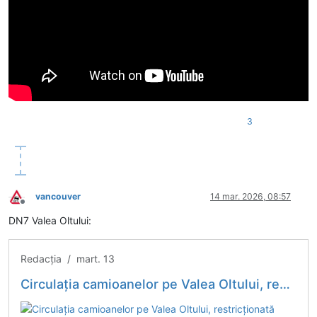
3
vancouver
14 mar. 2026, 08:57
Deconectat
DN7 Valea Oltului:
Redacția / mart. 13
Circulaţia camioanelor pe Valea Oltului, restricţionată