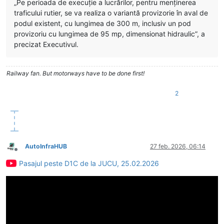
„Pe perioada de execuţie a lucrărilor, pentru menţinerea
traficului rutier, se va realiza o variantă provizorie în aval de
podul existent, cu lungimea de 300 m, inclusiv un pod
provizoriu cu lungimea de 95 mp, dimensionat hidraulic”, a
precizat Executivul.
Railway fan. But motorways have to be done first!
2
AutoInfraHUB
27 feb. 2026, 06:14
Deconectat
Pasajul peste D1C de la JUCU, 25.02.2026