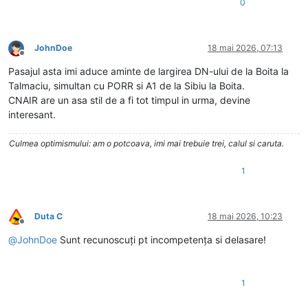
0
JohnDoe
18 mai 2026, 07:13
Deconectat
Pasajul asta imi aduce aminte de largirea DN-ului de la Boita la
Talmaciu, simultan cu PORR si A1 de la Sibiu la Boita.
CNAIR are un asa stil de a fi tot timpul in urma, devine
interesant.
Culmea optimismului: am o potcoava, imi mai trebuie trei, calul si caruta.
1
Duta C
18 mai 2026, 10:23
Deconectat
@
JohnDoe
Sunt recunoscuți pt incompetența si delasare!
1