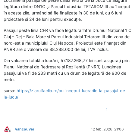
Lucrările la pasajul de peste calea ferată de la Jucu ce asigură
legătura dintre DN1C și Parcul Industrial TETAROM III au început
în aceste zile, urmând să fie finalizate în 30 de luni, cu 6 luni
proiectare și 24 de luni pentru execuție.
Pasajul peste linia CFR va face legătura între Drumul Național 1 C
Cluj – Dej – Baia Mare și Parcul Industrial Tetarom III din zona de
nord-est a municipiului Cluj Napoca. Proiectul este finanțat din
PNRR are o valoare de 88.288.000 de lei, TVA inclus.
Din valoarea totală a lucrării, 57.187.268,77 lei sunt asigurați prin
Planul Național de Redresare și Reziliență (PNRR) Lungimea
pasajului va fi de 233 metri cu un drum de legătură de 900 de
metri.
sursa:
https://ziarulfaclia.ro/au-inceput-lucrarile-la-pasajul-de-
la-jucu/
1
vancouver
12 feb. 2026, 21:06
Deconectat