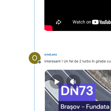
oneLess
O
Interesant ! Un fel de 2 turbo în girație cu
Deconectat