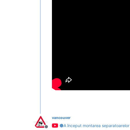
vancouver
🟠A început montarea separatoarelor d
Deconectat