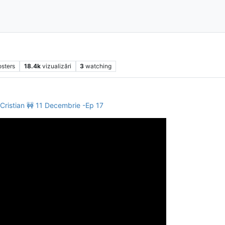
osters
18.4k
vizualizări
3
watching
Cristian 🚧 11 Decembrie -Ep 17