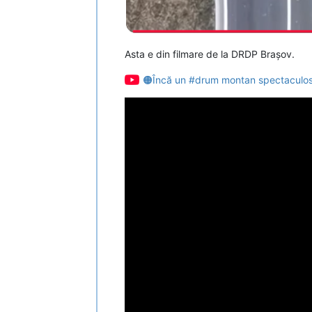
Asta e din filmare de la DRDP Brașov.
🟠Încă un #drum montan spectaculos