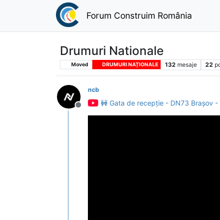
Forum Construim România
Drumuri Nationale
132
mesaje
22
p
Moved
DRUMURI NAȚIONALE
ncb
🚧 Gata de recepție - DN73 Brașov - 
Deconectat