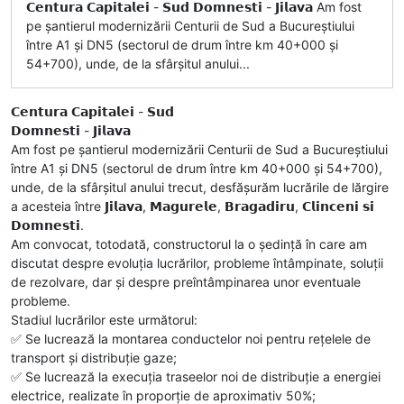
𝗖𝗲𝗻𝘁𝘂𝗿𝗮 𝗖𝗮𝗽𝗶𝘁𝗮𝗹𝗲𝗶 - 𝗦𝘂𝗱 𝗗𝗼𝗺𝗻𝗲𝘀𝘁𝗶 - 𝗝𝗶𝗹𝗮𝘃𝗮 Am fost
pe șantierul modernizării Centurii de Sud a Bucureștiului
între A1 și DN5 (sectorul de drum între km 40+000 și
54+700), unde, de la sfârșitul anului...
𝗖𝗲𝗻𝘁𝘂𝗿𝗮 𝗖𝗮𝗽𝗶𝘁𝗮𝗹𝗲𝗶 - 𝗦𝘂𝗱
𝗗𝗼𝗺𝗻𝗲𝘀𝘁𝗶 - 𝗝𝗶𝗹𝗮𝘃𝗮
Am fost pe șantierul modernizării Centurii de Sud a Bucureștiului
între A1 și DN5 (sectorul de drum între km 40+000 și 54+700),
unde, de la sfârșitul anului trecut, desfășurăm lucrările de lărgire
a acesteia între 𝗝𝗶𝗹𝗮𝘃𝗮, 𝗠𝗮𝗴𝘂𝗿𝗲𝗹𝗲, 𝗕𝗿𝗮𝗴𝗮𝗱𝗶𝗿𝘂, 𝗖𝗹𝗶𝗻𝗰𝗲𝗻𝗶 𝘀𝗶
𝗗𝗼𝗺𝗻𝗲𝘀𝘁𝗶.
Am convocat, totodată, constructorul la o ședință în care am
discutat despre evoluția lucrărilor, probleme întâmpinate, soluții
de rezolvare, dar și despre preîntâmpinarea unor eventuale
probleme.
Stadiul lucrărilor este următorul:
✅️ Se lucrează la montarea conductelor noi pentru rețelele de
transport și distribuție gaze;
✅️ Se lucrează la execuția traseelor noi de distribuție a energiei
electrice, realizate în proporție de aproximativ 50%;