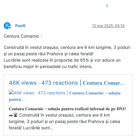
0
P
PaulS
15 mai 2025, 09:16
Deconectat
Centura Comarnic :
Construită în vestul orașului, centura are 6 km lungime, 3 poduri
și un pasaj peste râul Prahova și calea ferată!
Lucrările sunt realizate în proporție de 65% și vor aduce un
beneficiu major în perioadele cu trafic intens.
46K views · 473 reactions | 𝐂𝐞𝐧𝐭𝐮𝐫𝐚 𝐂𝐨𝐦𝐚𝐫𝐧𝐢𝐜 – 𝐬𝐨𝐥𝐮𝐭̦𝐢𝐚 𝐩𝐞𝐧𝐭𝐫𝐮...
𝐂𝐞𝐧𝐭𝐮𝐫𝐚 𝐂𝐨𝐦𝐚𝐫𝐧𝐢𝐜 – 𝐬𝐨𝐥𝐮𝐭̦𝐢𝐚 𝐩𝐞𝐧𝐭𝐫𝐮 𝐭𝐫𝐚𝐟𝐢𝐜𝐮𝐥 𝐢𝐧𝐟𝐞𝐫𝐧𝐚𝐥 𝐝𝐞 𝐩𝐞 𝐃𝐍𝟏!
🚗🛣️ Construită în vestul orașului, centura are 6 km
lungime, 3 poduri și un pasaj peste râul Prahova și calea
ferată! Lucrările sunt...