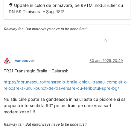
🎥 Update în culori de primăvară, pe #VTM, nodul rutier cu
DN 59 Timișoara – Șag. 💚💛
Railway fan. But motorways have to be done first!
0
vancouver
30 apr. 2025, 20:49
Deconectat
TR21 Transregio Braila - Calarasi:
https://gorunescu.ro/transregio-braila-chiciu-traseu-complet-o-
relocare-a-unui-punct-de-traversare-cu-feribotul-spre-bg/
Nu stiu cine poate sa gandeasca in halul asta cu piciorele si sa
propuna intersectii la 90° pe un drum pe care vrea sa-l
modernizeze !!!!
Railway fan. But motorways have to be done first!