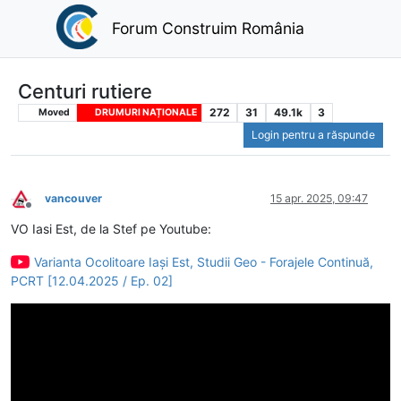
Forum Construim România
Centuri rutiere
272
31
49.1k
3
Moved
DRUMURI NAȚIONALE
Login pentru a răspunde
vancouver
15 apr. 2025, 09:47
Deconectat
VO Iasi Est, de la Stef pe Youtube:
Varianta Ocolitoare Iași Est, Studii Geo - Forajele Continuă,
PCRT [12.04.2025 / Ep. 02]