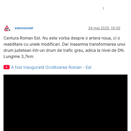
1
vancouver
24 mai 2025, 19:35
Deconectat
Centura Roman Est. Nu este vorba despre o artera noua, ci o
reabilitare cu unele modificari. Dar inseamna transformarea unui
drum judetean intr-un drum de trafic greu, adica la nivel de DN.
Lungime 3,7km:
A fost Inaugurată Ocolitoarea Roman - Est