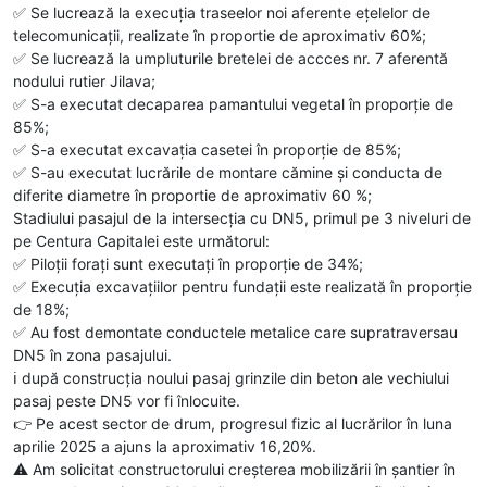
✅️ Se lucrează la execuția traseelor noi aferente ețelelor de
telecomunicații, realizate în proportie de aproximativ 60%;
✅️ Se lucrează la umpluturile bretelei de accces nr. 7 aferentă
nodului rutier Jilava;
✅️ S-a executat decaparea pamantului vegetal în proporție de
85%;
✅️ S-a executat excavația casetei în proporție de 85%;
✅️ S-au executat lucrările de montare cămine și conducta de
diferite diametre în proportie de aproximativ 60 %;
Stadiului pasajul de la intersecția cu DN5, primul pe 3 niveluri de
pe Centura Capitalei este următorul:
✅️ Piloții forați sunt executați în proporție de 34%;
✅️ Execuția excavațiilor pentru fundații este realizată în proporție
de 18%;
✅️ Au fost demontate conductele metalice care supratraversau
DN5 în zona pasajului.
ℹ️ după construcția noului pasaj grinzile din beton ale vechiului
pasaj peste DN5 vor fi înlocuite.
👉 Pe acest sector de drum, progresul fizic al lucrărilor în luna
aprilie 2025 a ajuns la aproximativ 16,20%.
⚠️ Am solicitat constructorului creșterea mobilizării în șantier în