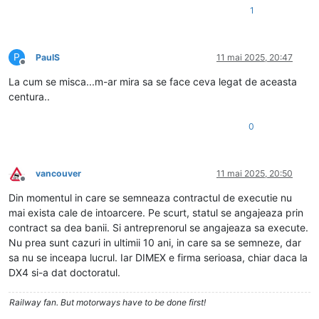
1
P
PaulS
11 mai 2025, 20:47
Deconectat
La cum se misca...m-ar mira sa se face ceva legat de aceasta
centura..
0
vancouver
11 mai 2025, 20:50
Deconectat
Din momentul in care se semneaza contractul de executie nu
mai exista cale de intoarcere. Pe scurt, statul se angajeaza prin
contract sa dea banii. Si antreprenorul se angajeaza sa execute.
Nu prea sunt cazuri in ultimii 10 ani, in care sa se semneze, dar
sa nu se inceapa lucrul. Iar DIMEX e firma serioasa, chiar daca la
DX4 si-a dat doctoratul.
Railway fan. But motorways have to be done first!