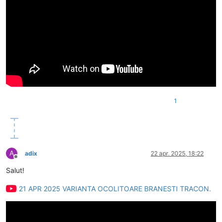
1
A
adix
22 apr. 2025, 18:22
Deconectat
Salut!
21 APR 2025 VARIANTA OCOLITOARE BRANESTI TRACON.