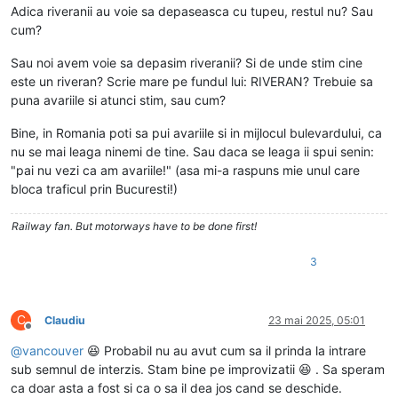
Adica riveranii au voie sa depaseasca cu tupeu, restul nu? Sau
cum?
Sau noi avem voie sa depasim riveranii? Si de unde stim cine
este un riveran? Scrie mare pe fundul lui: RIVERAN? Trebuie sa
puna avariile si atunci stim, sau cum?
Bine, in Romania poti sa pui avariile si in mijlocul bulevardului, ca
nu se mai leaga ninemi de tine. Sau daca se leaga ii spui senin:
"pai nu vezi ca am avariile!" (asa mi-a raspuns mie unul care
bloca traficul prin Bucuresti!)
Railway fan. But motorways have to be done first!
3
C
Claudiu
23 mai 2025, 05:01
Deconectat
@
vancouver
😆 Probabil nu au avut cum sa il prinda la intrare
sub semnul de interzis. Stam bine pe improvizatii 😆 . Sa speram
ca doar asta a fost si ca o sa il dea jos cand se deschide.