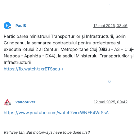
1
P
PaulS
12 mai 2025, 08:46
Deconectat
Participarea ministrului Transporturilor și Infrastructurii, Sorin
Grindeanu, la semnarea contractului pentru proiectarea și
execuția lotului 2 al Centurii Metropolitane Cluj (Gilău - A3 – Cluj-
Napoca - Apahida - DX4), la sediul Ministerului Transporturilor și
Infrastructurii
https://fb.watch/zxrETSsou-/
0
vancouver
12 mai 2025, 09:42
Deconectat
https://www.youtube.com/watch?v=xWNFF4WfSsA
Railway fan. But motorways have to be done first!