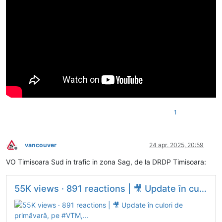
1
vancouver
24 apr. 2025, 20:59
Deconectat
VO Timisoara Sud in trafic in zona Sag, de la DRDP Timisoara:
55K views · 891 reactions | 🎥 Update în culori de primăvară, pe #VTM,...