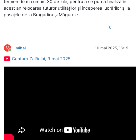
termen de maximum 30 de zile, pentru a se putea finaliza în
acest an relocarea tuturor utilităților și începerea lucrărilor și la
pasajele de la Bragadiru și Măgurele.
0
M
mihai
10 mai 2025, 16:19
Conectat
Centura Zalăului, 9 mai 2025