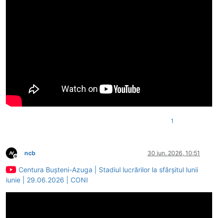
1
ncb
30 iun. 2026, 10:51
Deconectat
Centura Bușteni-Azuga | Stadiul lucrărilor la sfârșitul lunii
iunie | 29.06.2026 | CONI