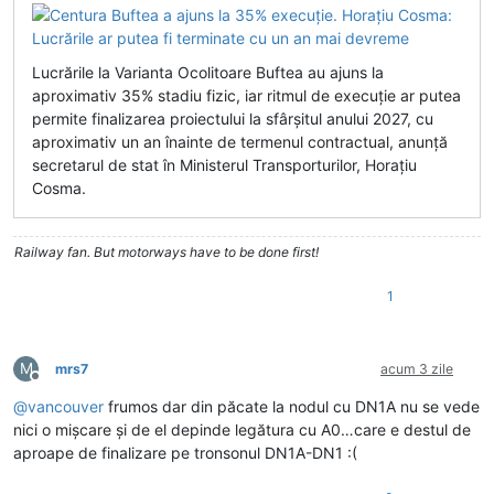
Lucrările la Varianta Ocolitoare Buftea au ajuns la
aproximativ 35% stadiu fizic, iar ritmul de execuție ar putea
permite finalizarea proiectului la sfârșitul anului 2027, cu
aproximativ un an înainte de termenul contractual, anunță
secretarul de stat în Ministerul Transporturilor, Horațiu
Cosma.
Railway fan. But motorways have to be done first!
1
M
mrs7
acum 3 zile
Deconectat
@
vancouver
frumos dar din păcate la nodul cu DN1A nu se vede
nici o mișcare și de el depinde legătura cu A0…care e destul de
aproape de finalizare pe tronsonul DN1A-DN1 :(