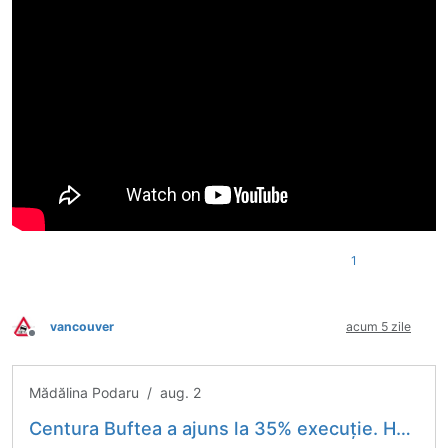
1
vancouver
acum 5 zile
Deconectat
Mădălina Podaru / aug. 2
Centura Buftea a ajuns la 35% execuție. Horațiu Cosma: Lucrările ar putea fi terminate cu un an mai devreme