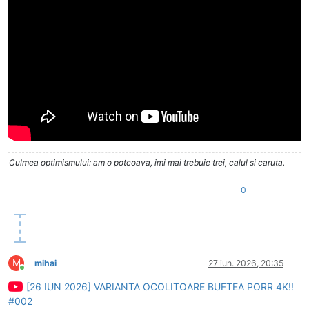
Culmea optimismului: am o potcoava, imi mai trebuie trei, calul si caruta.
0
M
mihai
27 iun. 2026, 20:35
Conectat
[26 IUN 2026] VARIANTA OCOLITOARE BUFTEA PORR 4K!!
#002