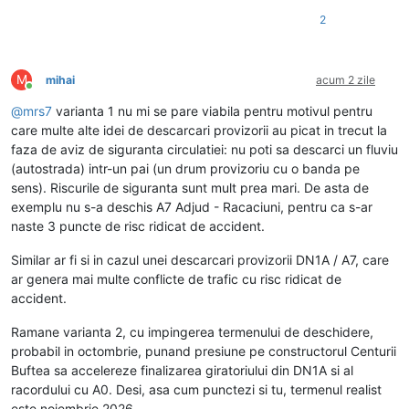
2
M
mihai
acum 2 zile
Conectat
@
mrs7
varianta 1 nu mi se pare viabila pentru motivul pentru
care multe alte idei de descarcari provizorii au picat in trecut la
faza de aviz de siguranta circulatiei: nu poti sa descarci un fluviu
(autostrada) intr-un pai (un drum provizoriu cu o banda pe
sens). Riscurile de siguranta sunt mult prea mari. De asta de
exemplu nu s-a deschis A7 Adjud - Racaciuni, pentru ca s-ar
naste 3 puncte de risc ridicat de accident.
Similar ar fi si in cazul unei descarcari provizorii DN1A / A7, care
ar genera mai multe conflicte de trafic cu risc ridicat de
accident.
Ramane varianta 2, cu impingerea termenului de deschidere,
probabil in octombrie, punand presiune pe constructorul Centurii
Buftea sa accelereze finalizarea giratoriului din DN1A si al
racordului cu A0. Desi, asa cum punctezi si tu, termenul realist
este noiembrie 2026.