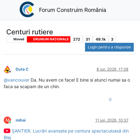
Forum Construim România
Centuri rutiere
272
31
49.1k
3
Moved
DRUMURI NAȚIONALE
Login pentru a răspunde
Duta C
8 iun. 2026, 17:38
Deconectat
@
vancouver
Da. Nu avem ce face! E bine si atunci numai sa o
faca sa scapam de un chin.
0
M
mihai
11 iun. 2026, 10:37
Conectat
ȘANTIER. Lucrări avansate pe centura spectaculoasă din
Blaj