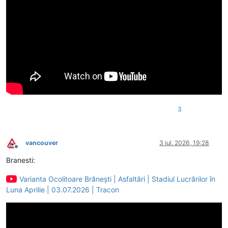
3
vancouver
3 iul. 2026, 19:28
Deconectat
Branesti:
Varianta Ocolitoare Brănești | Asfaltări | Stadiul Lucrărilor în
Luna Aprilie | 03.07.2026 | Tracon