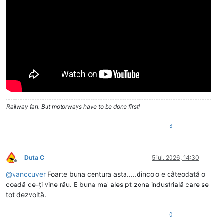
Railway fan. But motorways have to be done first!
3
Duta C
5 iul. 2026, 14:30
Deconectat
@
vancouver
Foarte buna centura asta.....dincolo e câteodată o
coadă de-ți vine rău. E buna mai ales pt zona industrială care se
tot dezvoltă.
0