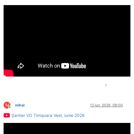
1
M
mihai
12 iun. 2026, 08:00
Conectat
Șantier VO Timișoara Vest, iunie 2026