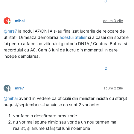
0
M
mihai
acum 3 zile
Conectat
@
mrs7
la nodul A7/DN1A s-au finalizat lucrarile de relocare de
utilitati. Urmeaza demolarea
acestui atelier
si a casei din spatele
lui pentru a face loc viitorului giratoriu DN1A / Centura Buftea si
racordului cu A0. Cam 3 luni de lucru din momentul in care
incepe demolarea.
2
M
mrs7
acum 2 zile
Deconectat
@
mihai
avand in vedere ca oficialii din minister insista cu sfârșit
august/septembrie…banuiesc ca sunt 2 variante:
vor face o descărcare provizorie
nu vor mai spune nimic sau vor da un nou termen mai
realist, și anume sfârșitul lunii noiembrie