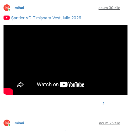
M
mihai
acum 30 zile
Conectat
Șantier VO Timișoara Vest, iulie 2026
2
M
mihai
acum 25 zile
Conectat