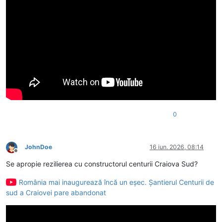
0
JohnDoe
16 iun. 2026, 08:14
Deconectat
Se apropie rezilierea cu constructorul centurii Craiova Sud?
România mai inaugurează încă un eşec. Şantierul Centurii de
sud a Craiovei pare abandonat