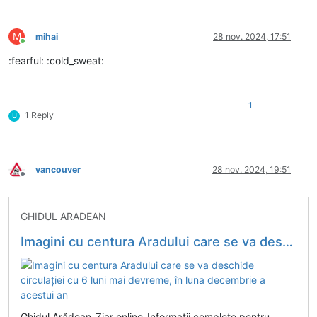
M
mihai
28 nov. 2024, 17:51
Conectat
:fearful: :cold_sweat:
1
1 Reply
U
vancouver
28 nov. 2024, 19:51
Deconectat
GHIDUL ARADEAN
Imagini cu centura Aradului care se va deschide circulației cu 6 luni mai devreme, în luna decembrie a acestui an
Ghidul Arădean-Ziar online-Informații complete pentru