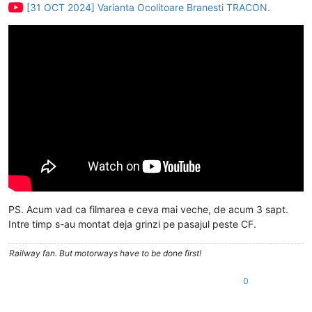
[31 OCT 2024] Varianta Ocolitoare Branesti TRACON.
PS. Acum vad ca filmarea e ceva mai veche, de acum 3 sapt.
Intre timp s-au montat deja grinzi pe pasajul peste CF.
Railway fan. But motorways have to be done first!
0