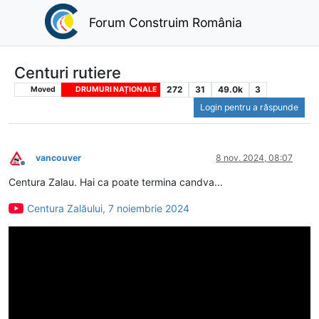
Forum Construim România
Centuri rutiere
272
31
49.0k
3
Moved
DRUMURI NAȚIONALE
Login pentru a răspunde
vancouver
8 nov. 2024, 08:07
Deconectat
Centura Zalau. Hai ca poate termina candva...
Centura Zalăului, 7 noiembrie 2024