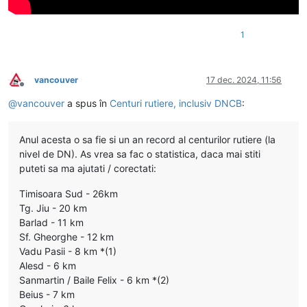
1
vancouver
17 dec. 2024, 11:56
Deconectat
@
vancouver
a spus în
Centuri rutiere, inclusiv DNCB
:
Anul acesta o sa fie si un an record al centurilor rutiere (la
nivel de DN). As vrea sa fac o statistica, daca mai stiti
puteti sa ma ajutati / corectati:
Timisoara Sud - 26km
Tg. Jiu - 20 km
Barlad - 11 km
Sf. Gheorghe - 12 km
Vadu Pasii - 8 km *(1)
Alesd - 6 km
Sanmartin / Baile Felix - 6 km *(2)
Beius - 7 km