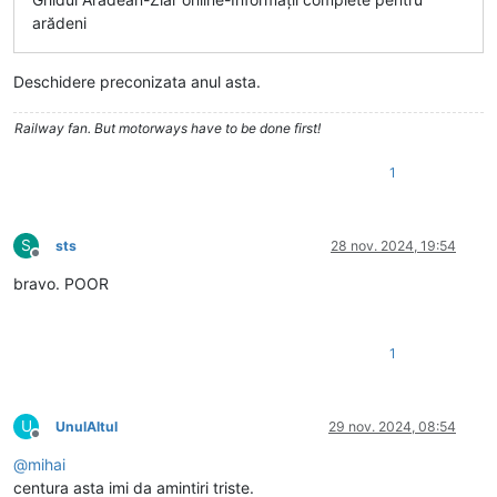
arădeni
Deschidere preconizata anul asta.
Railway fan. But motorways have to be done first!
1
S
sts
28 nov. 2024, 19:54
Deconectat
bravo. POOR
1
U
UnulAltul
29 nov. 2024, 08:54
Deconectat
@
mihai
centura asta imi da amintiri triste.