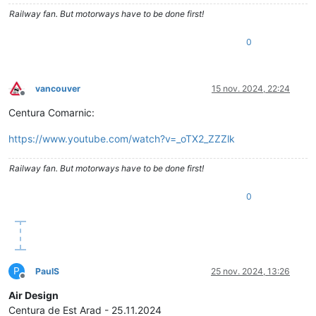
Railway fan. But motorways have to be done first!
0
vancouver
15 nov. 2024, 22:24
Deconectat
Centura Comarnic:
https://www.youtube.com/watch?v=_oTX2_ZZZlk
Railway fan. But motorways have to be done first!
0
P
PaulS
25 nov. 2024, 13:26
Deconectat
Air Design
Centura de Est Arad - 25.11.2024