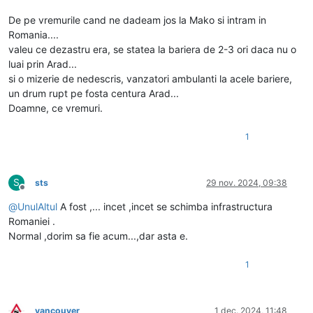
De pe vremurile cand ne dadeam jos la Mako si intram in
Romania....
valeu ce dezastru era, se statea la bariera de 2-3 ori daca nu o
luai prin Arad...
si o mizerie de nedescris, vanzatori ambulanti la acele bariere,
un drum rupt pe fosta centura Arad...
Doamne, ce vremuri.
1
S
sts
29 nov. 2024, 09:38
Deconectat
@
UnulAltul
A fost ,... incet ,incet se schimba infrastructura
Romaniei .
Normal ,dorim sa fie acum...,dar asta e.
1
vancouver
1 dec. 2024, 11:48