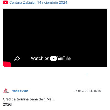
Centura Zalăului, 14 noiembrie 2024
1
vancouver
15 nov. 2024, 15:18
Deconectat
Cred ca termina pana de 1 Mai...
2026!