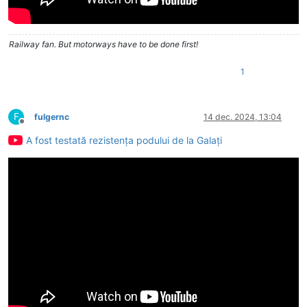
Railway fan. But motorways have to be done first!
1
F
fulgernc
14 dec. 2024, 13:04
Deconectat
A fost testată rezistența podului de la Galați