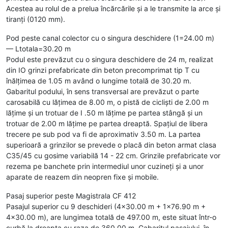
Acestea au rolul de a prelua încărcările și a le transmite la arce și
tiranți (0120 mm).
Pod peste canal colector cu o singura deschidere (1=24.00 m)
— Ltotala=30.20 m
Podul este prevăzut cu o singura deschidere de 24 m, realizat
din IO grinzi prefabricate din beton precomprimat tip T cu
înălțimea de 1.05 m având o lungime totală de 30.20 m.
Gabaritul podului, în sens transversal are prevăzut o parte
carosabilă cu lățimea de 8.00 m, o pistă de cicliști de 2.00 m
lățime și un trotuar de I .50 m lățime pe partea stângă și un
trotuar de 2.00 m lățime pe partea dreaptă. Spațiul de libera
trecere pe sub pod va fi de aproximativ 3.50 m. La partea
superioară a grinzilor se prevede o placă din beton armat clasa
C35/45 cu gosime variabilă 14 - 22 cm. Grinzile prefabricate vor
rezema pe banchete prin intermediul unor cuzineți și a unor
aparate de reazem din neopren fixe și mobile.
Pasaj superior peste Magistrala CF 412
Pasajul superior cu 9 deschideri (4x30.00 m + 1x76.90 m +
4x30.00 m), are lungimea totală de 497.00 m, este situat într-o
curbă la dreapta cu raza de 360.00 m. Gabaritul pasajului, în