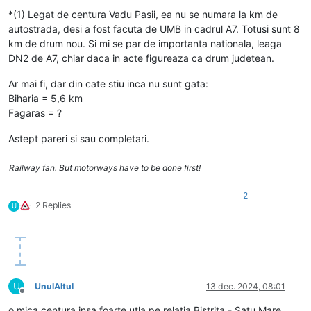
*(1) Legat de centura Vadu Pasii, ea nu se numara la km de
autostrada, desi a fost facuta de UMB in cadrul A7. Totusi sunt 8
km de drum nou. Si mi se par de importanta nationala, leaga
DN2 de A7, chiar daca in acte figureaza ca drum judetean.
Ar mai fi, dar din cate stiu inca nu sunt gata:
Biharia = 5,6 km
Fagaras = ?
Astept pareri si sau completari.
Railway fan. But motorways have to be done first!
2
2 Replies
U
U
UnulAltul
13 dec. 2024, 08:01
Deconectat
o mica centura insa foarte utla pe relatia Bistrita - Satu Mare,