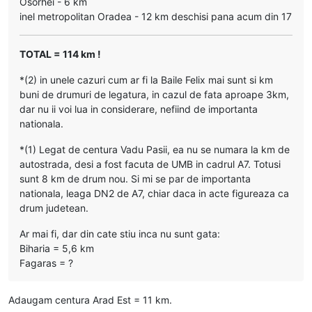
Osorhei - 6 km
inel metropolitan Oradea - 12 km deschisi pana acum din 17
TOTAL = 114 km !
*(2) in unele cazuri cum ar fi la Baile Felix mai sunt si km
buni de drumuri de legatura, in cazul de fata aproape 3km,
dar nu ii voi lua in considerare, nefiind de importanta
nationala.
*(1) Legat de centura Vadu Pasii, ea nu se numara la km de
autostrada, desi a fost facuta de UMB in cadrul A7. Totusi
sunt 8 km de drum nou. Si mi se par de importanta
nationala, leaga DN2 de A7, chiar daca in acte figureaza ca
drum judetean.
Ar mai fi, dar din cate stiu inca nu sunt gata:
Biharia = 5,6 km
Fagaras = ?
Adaugam centura Arad Est = 11 km.