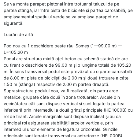
Se va monta parapet pietonal între trotuar și taluzul de pe
partea stângă, iar între pista de biciclete și partea carosabilă, pe
amplasamentul spațiului verde se va amplasa parapet de
siguranță.
Lucrări de artă
Pod nou cu 1 deschidere peste râul Someș (1—99.00 m) —
L=105.20 m
Podul are structura mixtă oțel-beton cu schemă statică de arc
cu tirant o deschidere de 99.00 m și o lungime totală de 105.20
m. În sens transversal podul este prevăzut cu o parte carosabilă
de 8.00 m; pista de bicicliști de 2.00 m și două trotuare a câte
1.50 m (stânga) respectiv de 2.00 m partea dreaptă.
Suprastructura podului nou, va fi realizată, din patru arce
metalice, grupate câte două în zona trotuarelor. Arcele din
vecinătatea căii sunt dispuse vertical și sunt legate la partea
inferioară prin intermediul a două grinzi principale (HE 1000B) cu
rol de tirant. Arcele marginale sunt dispuse înclinat și au ca
principal rol asigurarea stabilității arcelor verticale, prin
intermediul unor elemente de legatura orizontale. Grinzile
principale sunt legate transversal cu antretoaze (HEI 000B).