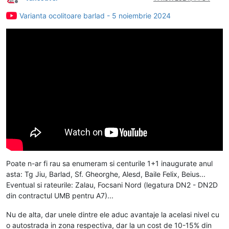
Deconectat
Varianta ocolitoare barlad - 5 noiembrie 2024
Poate n-ar fi rau sa enumeram si centurile 1+1 inaugurate anul
asta: Tg Jiu, Barlad, Sf. Gheorghe, Alesd, Baile Felix, Beius...
Eventual si rateurile: Zalau, Focsani Nord (legatura DN2 - DN2D
din contractul UMB pentru A7)...
Nu de alta, dar unele dintre ele aduc avantaje la acelasi nivel cu
o autostrada in zona respectiva, dar la un cost de 10-15% din