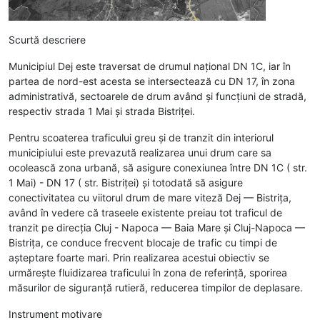
Scurtă descriere
Municipiul Dej este traversat de drumul național DN 1C, iar în
partea de nord-est acesta se intersectează cu DN 17, în zona
administrativă, sectoarele de drum având și funcțiuni de stradă,
respectiv strada 1 Mai și strada Bistriței.
Pentru scoaterea traficului greu și de tranzit din interiorul
municipiului este prevazută realizarea unui drum care sa
ocolească zona urbană, să asigure conexiunea între DN 1C ( str.
1 Mai) - DN 17 ( str. Bistriței) și totodată să asigure
conectivitatea cu viitorul drum de mare viteză Dej — Bistrița,
având în vedere că traseele existente preiau tot traficul de
tranzit pe direcția Cluj - Napoca — Baia Mare și Cluj-Napoca —
Bistrița, ce conduce frecvent blocaje de trafic cu timpi de
așteptare foarte mari. Prin realizarea acestui obiectiv se
urmărește fluidizarea traficului în zona de referință, sporirea
măsurilor de siguranță rutieră, reducerea timpilor de deplasare.
Instrument motivare