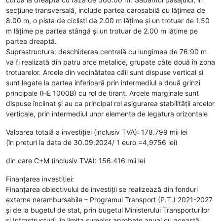
secțiune transversală, include partea carosabilă cu lățimea de
8.00 m, o pista de cicliști de 2.00 m lățime și un trotuar de 1.50
m lățime pe partea stângă și un trotuar de 2.00 m lățime pe
partea dreaptă.
Suprastructura: deschiderea centrală cu lungimea de 76.90 m
va fi realizată din patru arce metalice, grupate câte două în zona
trotuarelor. Arcele din vecinătatea căii sunt dispuse vertical și
sunt legate la partea inferioară prin intermediul a două grinzi
principale (HE 1000B) cu rol de tirant. Arcele marginale sunt
dispuse înclinat și au ca principal rol asigurarea stabilității arcelor
verticale, prin intermediul unor elemente de legatura orizontale
Valoarea totală a investiţiei (inclusiv TVA): 178.799 mii lei
(în preţuri la data de 30.09.2024/ 1 euro =4,9756 lei)
din care C+M (inclusiv TVA): 156.416 mii lei
Finanțarea investiției:
Finanțarea obiectivului de investiții se realizează din fonduri
externe nerambursabile – Programul Transport (P.T.) 2021-2027
şi de la bugetul de stat, prin bugetul Ministerului Transporturilor
şi Infrastructurii, în limita sumelor aprobate anual cu această