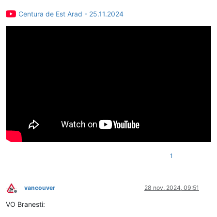
Centura de Est Arad - 25.11.2024
1
vancouver
28 nov. 2024, 09:51
Deconectat
VO Branesti: